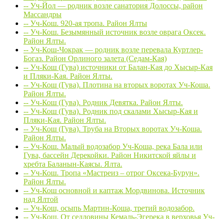
-- Уч-Йол — родник возле санатория Долоссы, район
Массандры
-- Уч-Кош. 920-ая тропа. Район Ялты
-- Уч-Кош. Безымянный источник возле оврага Оксек.
Район Ялты.
-- Уч-Кош-Чокрак — родник возле перевала Куртлер-
Богаз. Район Орлиного залета (Седам-Кая)
-- Уч-Кош (Гува) источники от Балан-Кая до Хысыр-Кая
и Пляки-Кая. Район Ялты.
-- Уч-Кош (Гува). Плотина на вторых воротах Уч-Коша.
Район Ялты.
-- Уч-Кош (Гува). Родник Девятка. Район Ялты.
-- Уч-Кош (Гува). Родник под скалами Хысыр-Кая и
Пляки-Кая. Район Ялты.
-- Уч-Кош (Гува). Труба на Вторых воротах Уч-Коша.
Район Ялты.
-- Уч-Кош. Малый водозабор Уч-Коша, река Бала или
Гува, бассейн Дерекойки. Район Никитской яйлы и
хребта Баланын-Каясы. Ялта.
-- Уч-Кош. Тропа «Мастреиз – отрог Оксека-Бурун».
Район Ялты.
-- Уч-Кош основной и каптаж Мордвинова. Источник
над Ялтой
-- Уч-Кош, осыпь Мартин-Коша, третий водозабор.
-- Уч-Кош. От седловины Кемаль-Эгерека в верховья Уч-