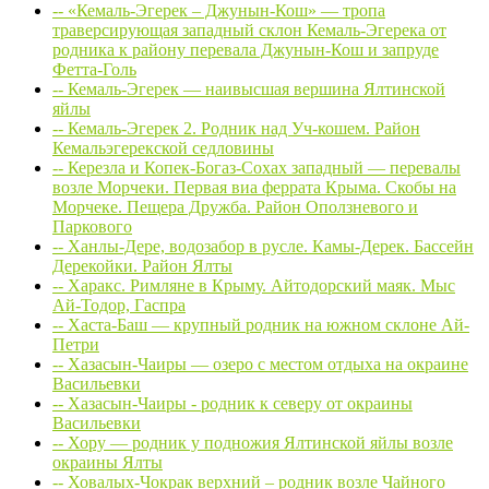
-- «Кемаль-Эгерек – Джунын-Кош» — тропа
траверсирующая западный склон Кемаль-Эгерека от
родника к району перевала Джунын-Кош и запруде
Фетта-Голь
-- Кемаль-Эгерек — наивысшая вершина Ялтинской
яйлы
-- Кемаль-Эгерек 2. Родник над Уч-кошем. Район
Кемальэгерекской седловины
-- Керезла и Копек-Богаз-Сохах западный — перевалы
возле Морчеки. Первая виа феррата Крыма. Скобы на
Морчеке. Пещера Дружба. Район Оползневого и
Паркового
-- Ханлы-Дере, водозабор в русле. Камы-Дерек. Бассейн
Дерекойки. Район Ялты
-- Харакс. Римляне в Крыму. Айтодорский маяк. Мыс
Ай-Тодор, Гаспра
-- Хаста-Баш — крупный родник на южном склоне Ай-
Петри
-- Хазасын-Чаиры — озеро с местом отдыха на окраине
Васильевки
-- Хазасын-Чаиры - родник к северу от окраины
Васильевки
-- Хору — родник у подножия Ялтинской яйлы возле
окраины Ялты
-- Ховалых-Чокрак верхний – родник возле Чайного