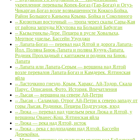
укрепления; перевалы Копек-Богаз (Тар-Богаз) и Огуз-
Чикарган-Богаз возле возвышенности Коккоз-Бойка.
Район Большого Каньона Крыма, Бойка и Соколиного
-- Кюзюткан восточный — тропа через скалы Сары-Кая
от района запруды Юсупова на Большой Бабулган
-- Кызылчиклы-Дере. Пещера в русле Ховалыха,
Мертвое ущелье. Бассейн Узунджи
-- Лапата-Богаз — перевал над Ялтой и дорога Лапата-
Йол. Поляна Биюк-Лапата и поляна Кучук-Лапата.
Родник Прохладный с каптажем и родник на Биюк-
Лапата
-- Лапата или Лапата-Серым — вершина над Ялтой
возле перевалов Лапата-Богаз и Камдерек. Ялтинская
яйла
-- Ласточкино гнездо, Крым. Харакс. Ай-Тодор. Скала
Парус. Описания. Фото. История. Впечатления
-- Лысая — вершина на севере Ай-Петри
-- Лысая – Саламлар. Отрог Ай-Петри к северо-западу от
горы Лысая. Родники. Пещера Подгруздок, вход
-- Люка — перевал над ущельем реки Люка и Ялтой, у
вершины Ованес-Кош. Ялтинская яйла
-- Люка — река над Ялтой, исток
-- Люка – река с водопадами над Ялтой. Бассейн
Дерекойки.
-- Мачу — вершина со скальным мысом над Байдарской