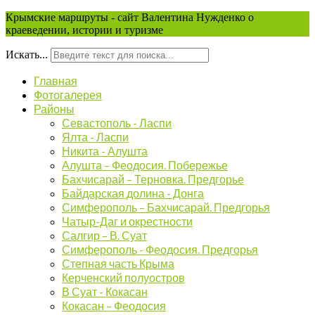
Крымские маршруты - сайт Валентина Нужденко о
краеведении, истории и туризме
Искать...
Главная
Фотогалерея
Районы
Севастополь - Ласпи
Ялта - Ласпи
Никита - Алушта
Алушта – Феодосия. Побережье
Бахчисарай – Терновка. Предгорье
Байдарская долина - Донга
Симферополь – Бахчисарай. Предгорья
Чатыр-Даг и окрестности
Салгир – В. Суат
Симферополь - Феодосия. Предгорья
Степная часть Крыма
Керченский полуостров
В Суат - Кокасан
Кокасан – Феодосия