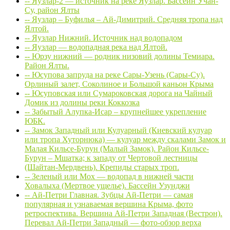
-- Яузлар-2 — источник на реке Яузлар. Бассейн Учан-
Су, район Ялты
-- Яузлар – Буфилья – Ай-Димитрий. Средняя тропа над
Ялтой.
-- Яузлар Нижний. Источник над водопадом
-- Яузлар — водопадная река над Ялтой.
-- Юрзу нижний — родник низовий долины Темиара.
Район Ялты.
-- Юсупова запруда на реке Сары-Узень (Сары-Су).
Орлиный залет, Соколиное и Большой каньон Крыма
-- Юсуповская или Сумароковская дорога на Чайный
Домик из долины реки Коккозка
-- Забытый Алупка-Исар – крупнейшее укрепление
ЮБК.
-- Замок Западный или Кулуарный (Киевский кулуар
или тропа Хуторнюка) — кулуар между скалами Замок и
Малая Кильсе-Бурун (Малый Замок). Район Кильсе-
Бурун – Мшатка; к западу от Чертовой лестницы
(Шайтан-Мердвень). Крепиды старых троп.
-- Зеленый или Мох — водопад в нижней части
Ховалыха (Мертвое ущелье). Бассейн Узунджи
-- Ай-Петри Главная. Зубцы Ай-Петри — самая
популярная и узнаваемая вершина Крыма, фото
ретроспектива. Вершина Ай-Петри Западная (Вестрон).
Перевал Ай-Петри Западный — фото-обзор верха