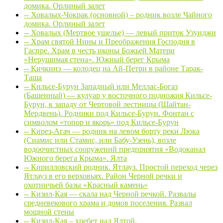
домика. Орлиный залет
-- Ховалых-Чокрак (основной) – родник возле Чайного
домика. Орлиный залет
-- Ховалых (Мертвое ущелье) — левый приток Узунджи
-- Храм святой Нины и Преображения Господня в
Гаспре. Храм в честь иконы Божьей Матери
«Нерушимая стена». Южный берег Крыма
-- Кичкинэ — колодец на Ай-Петри в районе Тарак-
Таша
-- Кильсе-Бурун Западный или Меллас-Богаз
(Башенный) — кулуар у восточного подножия Кильсе-
Бурун, к западу от Чертовой лестницы (Шайтан-
Мердвень). Родники под Кильсе-Бурун. Фонтан с
символом «топор и якорь» под Кильсе-Бурун
-- Кирез-Агач — родник на левом борту реки Люка
(Сиамис или Стамис, или Бабу-Узень), возле
водоочистных сооружений предприятия «Водоканал
Южного берега Крыма». Ялта
-- Кирилловский родник. Ятлауз. Простой переход через
Ятлауз в его верховьях. Район Черной речки и
охотничьей базы «Красный камень»
-- Кизил-Кая — скала над Черной речкой. Развалы
средневекового храма и домов поселения. Развал
мощной стены
-- Кизил-Кая – хребет над Ялтой.