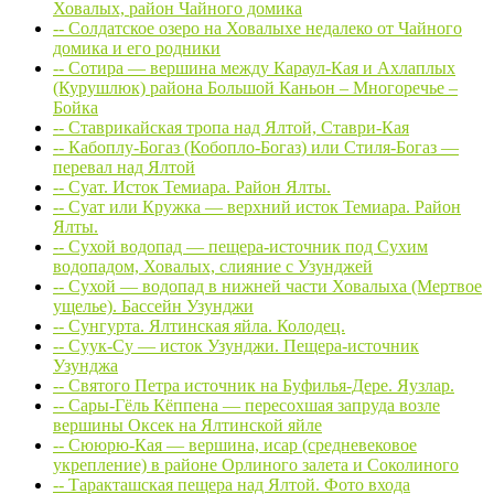
Ховалых, район Чайного домика
-- Солдатское озеро на Ховалыхе недалеко от Чайного
домика и его родники
-- Сотира — вершина между Караул-Кая и Ахлаплых
(Курушлюк) района Большой Каньон – Многоречье –
Бойка
-- Ставрикайская тропа над Ялтой, Ставри-Кая
-- Кабоплу-Богаз (Кобопло-Богаз) или Стиля-Богаз —
перевал над Ялтой
-- Суат. Исток Темиара. Район Ялты.
-- Суат или Кружка — верхний исток Темиара. Район
Ялты.
-- Сухой водопад — пещера-источник под Сухим
водопадом, Ховалых, слияние с Узунджей
-- Сухой — водопад в нижней части Ховалыха (Мертвое
ущелье). Бассейн Узунджи
-- Сунгурта. Ялтинская яйла. Колодец.
-- Суук-Су — исток Узунджи. Пещера-источник
Узунджа
-- Святого Петра источник на Буфилья-Дере. Яузлар.
-- Сары-Гёль Кёппена — пересохшая запруда возле
вершины Оксек на Ялтинской яйле
-- Сююрю-Кая — вершина, исар (средневековое
укрепление) в районе Орлиного залета и Соколиного
-- Таракташская пещера над Ялтой. Фото входа