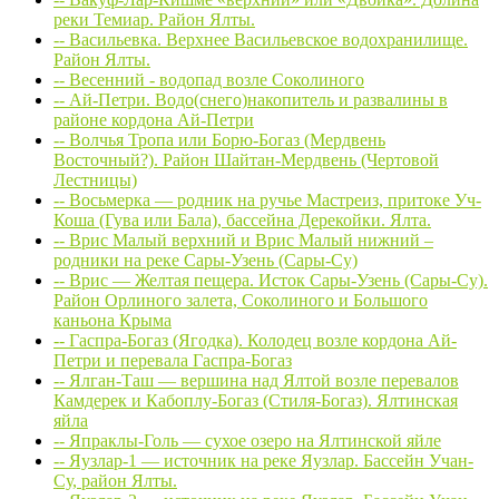
реки Темиар. Район Ялты.
-- Васильевка. Верхнее Васильевское водохранилище.
Район Ялты.
-- Весенний - водопад возле Соколиного
-- Ай-Петри. Водо(снего)накопитель и развалины в
районе кордона Ай-Петри
-- Волчья Тропа или Борю-Богаз (Мердвень
Восточный?). Район Шайтан-Мердвень (Чертовой
Лестницы)
-- Восьмерка — родник на ручье Мастреиз, притоке Уч-
Коша (Гува или Бала), бассейна Дерекойки. Ялта.
-- Врис Малый верхний и Врис Малый нижний –
родники на реке Сары-Узень (Сары-Су)
-- Врис — Желтая пещера. Исток Сары-Узень (Сары-Су).
Район Орлиного залета, Соколиного и Большого
каньона Крыма
-- Гаспра-Богаз (Ягодка). Колодец возле кордона Ай-
Петри и перевала Гаспра-Богаз
-- Ялган-Таш — вершина над Ялтой возле перевалов
Камдерек и Кабоплу-Богаз (Стиля-Богаз). Ялтинская
яйла
-- Япраклы-Голь — сухое озеро на Ялтинской яйле
-- Яузлар-1 — источник на реке Яузлар. Бассейн Учан-
Су, район Ялты.