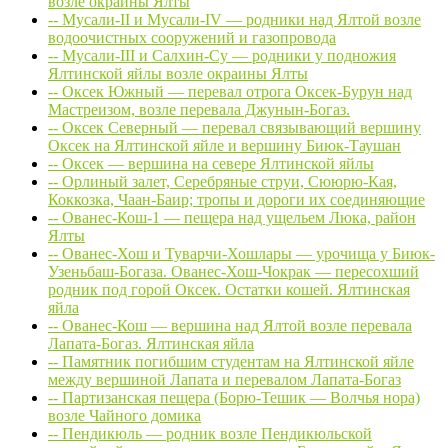
возле окраины Ялты
-- Мусали-II и Мусали-IV — родники над Ялтой возле
водоочистных сооружений и газопровода
-- Мусали-III и Салхин-Су — родники у подножия
Ялтинской яйлы возле окраины Ялты
-- Оксек Южный — перевал отрога Оксек-Бурун над
Мастреизом, возле перевала Джунын-Богаз.
-- Оксек Северный — перевал связывающий вершину
Оксек на Ялтинской яйле и вершину Биюк-Таушан
-- Оксек — вершина на севере Ялтинской яйлы
-- Орлиный залет, Серебряные струи, Сююрю-Кая,
Коккозка, Чаан-Баир; тропы и дороги их соединяющие
-- Ованес-Кош-1 — пещера над ущельем Люка, район
Ялты
-- Ованес-Хош и Туварчи-Хошлары — урочища у Биюк-
Узеньбаш-Богаза. Ованес-Хош-Чокрак — пересохший
родник под горой Оксек. Остатки кошей. Ялтинская
яйла
-- Ованес-Кош — вершина над Ялтой возле перевала
Лапата-Богаз. Ялтинская яйла
-- Памятник погибшим студентам на Ялтинской яйле
между вершиной Лапата и перевалом Лапата-Богаз
-- Партизанская пещера (Борю-Тешик — Волчья нора)
возле Чайного домика
-- Пендикюль — родник возле Пендикюльской