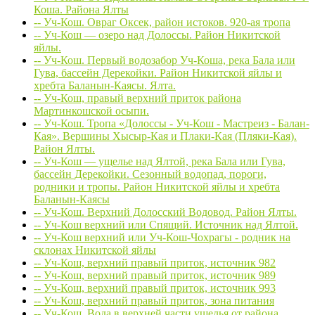
Коша. Района Ялты
-- Уч-Кош. Овраг Оксек, район истоков. 920-ая тропа
-- Уч-Кош — озеро над Долоссы. Район Никитской
яйлы.
-- Уч-Кош. Первый водозабор Уч-Коша, река Бала или
Гува, бассейн Дерекойки. Район Никитской яйлы и
хребта Баланын-Каясы. Ялта.
-- Уч-Кош, правый верхний приток района
Мартинкошской осыпи.
-- Уч-Кош. Тропа «Долоссы - Уч-Кош - Мастреиз - Балан-
Кая». Вершины Хысыр-Кая и Плаки-Кая (Пляки-Кая).
Район Ялты.
-- Уч-Кош — ущелье над Ялтой, река Бала или Гува,
бассейн Дерекойки. Сезонный водопад, пороги,
родники и тропы. Район Никитской яйлы и хребта
Баланын-Каясы
-- Уч-Кош. Верхний Долосский Водовод. Район Ялты.
-- Уч-Кош верхний или Спящий. Источник над Ялтой.
-- Уч-Кош верхний или Уч-Кош-Чохрагы - родник на
склонах Никитской яйлы
-- Уч-Кош, верхний правый приток, источник 982
-- Уч-Кош, верхний правый приток, источник 989
-- Уч-Кош, верхний правый приток, источник 993
-- Уч-Кош, верхний правый приток, зона питания
-- Уч-Кош, Вода в верхней части ущелья от района