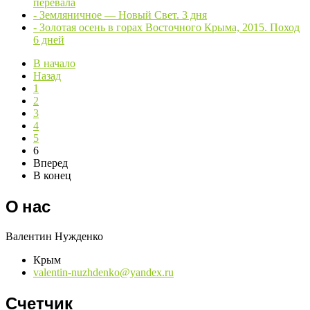
перевала
- Земляничное — Новый Свет. 3 дня
- Золотая осень в горах Восточного Крыма, 2015. Поход
6 дней
В начало
Назад
1
2
3
4
5
6
Вперед
В конец
О нас
Валентин Нужденко
Крым
valentin-nuzhdenko@yandex.ru
Счетчик