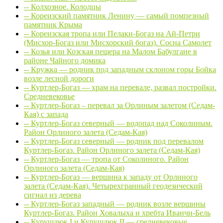
-- Колхозное. Колодцы
-- Кореизский памятник Ленину — самый помпезный
памятник Крыма
-- Кореизская тропа или Пелаки-Богаз на Ай-Петри
(Мисхор-Богаз или Мисхорский богаз). Сосна Самолет
-- Козья или Козская пещера на Малом Бабулгане в
районе Чайного домика
-- Кружка — родник под западным склоном горы Бойка
возле лесной дороги
-- Куртлер-Богаз — храм на перевале, развал постройки.
Средневековье
-- Куртлер-Богаз – перевал за Орлиным залетом (Седам-
Кая) с запада
-- Куртлер-Богаз северный — водопад над Соколиным.
Район Орлиного залета (Седам-Кая)
-- Куртлер-Богаз северный — родник под перевалом
Куртлер-Богаз. Район Орлиного залета (Седам-Кая)
-- Куртлер-Богаз — тропа от Соколиного. Район
Орлиного залета (Седам-Кая)
-- Куртлер-Богаз — вершина к западу от Орлиного
залета (Седам-Кая). Четырехгранный геодезический
сигнал из дерева
-- Куртлер-Богаз западный — родник возле вершины
Куртлер-Богаз. Район Ховалыха и хребта Иванчи-Бель
-- Курушлюк I и Курушлюк II — средневековые