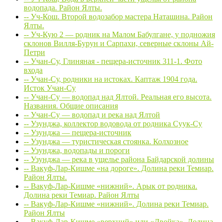
водопада. Район Ялты.
-- Уч-Кош. Второй водозабор мастера Наташина. Район
Ялты.
-- Уч-Кую 2 — родник на Малом Бабулгане, у подножия
склонов Вилля-Бурун и Сарпахи, северные склоны Ай-
Петри
-- Учан-Су, Глиняная - пещера-источник 311-1. Фото
входа
-- Учан-Су, родники на истоках. Каптаж 1904 года.
Исток Учан-Су
-- Учан-Су — водопад над Ялтой. Реальная его высота.
Названия. Общие описания
-- Учан-Су — водопад и река над Ялтой
-- Узунджа, коллектор водовода от родника Суук-Су
-- Узунджа — пещера-источник
-- Узунджа — туристическая стоянка. Колхозное
-- Узунджа, водопады и пороги
-- Узунджа — река в ущелье района Байдарской долины
-- Вакуф-Лар-Кишме «на дороге». Долина реки Темиар.
Район Ялты.
-- Вакуф-Лар-Кишме «нижний». Арык от родника.
Долина реки Темиар. Район Ялты
-- Вакуф-Лар-Кишме «нижний». Долина реки Темиар.
Район Ялты
-- Вакуф-Лар-Кишме «верхний» или «Двойка». Долина