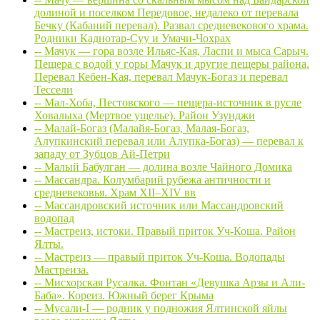
долиной и поселком Передовое, недалеко от перевала
Бечку (Кабаний перевал). Развал средневекового храма.
Родники Каднотар-Суу и Умачи-Чохрах
-- Мачук — гора возле Ильяс-Кая, Ласпи и мыса Сарыч.
Пещера с водой у горы Мачук и другие пещеры района.
Перевал Кебен-Кая, перевал Мачук-Богаз и перевал
Тессели
-- Мал-Хоба, Пестовского — пещера-источник в русле
Ховалыха (Мертвое ущелье). Район Узунджи
-- Малай-Богаз (Малайя-Богаз, Малая-Богаз,
Алупкинский перевал или Алупка-Богаз) — перевал к
западу от Зубцов Ай-Петри
-- Малый Бабулган — долина возле Чайного Домика
-- Массандра. Колумбарий рубежа античности и
средневековья. Храм XII–XIV вв
-- Массандровский источник или Массандровский
водопад
-- Мастреиз, истоки. Правый приток Уч-Коша. Район
Ялты.
-- Мастреиз — правый приток Уч-Коша. Водопады
Мастреиза.
-- Мисхорская Русалка. Фонтан «Девушка Арзы и Али-
Баба». Кореиз. Южный берег Крыма
-- Мусали-I — родник у подножия Ялтинской яйлы