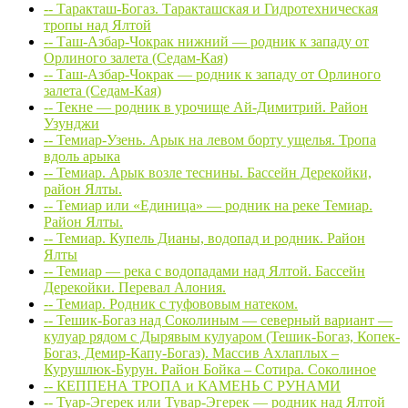
-- Таракташ-Богаз. Таракташская и Гидротехническая
тропы над Ялтой
-- Таш-Азбар-Чокрак нижний — родник к западу от
Орлиного залета (Седам-Кая)
-- Таш-Азбар-Чокрак — родник к западу от Орлиного
залета (Седам-Кая)
-- Текне — родник в урочище Ай-Димитрий. Район
Узунджи
-- Темиар-Узень. Арык на левом борту ущелья. Тропа
вдоль арыка
-- Темиар. Арык возле теснины. Бассейн Дерекойки,
район Ялты.
-- Темиар или «Единица» — родник на реке Темиар.
Район Ялты.
-- Темиар. Купель Дианы, водопад и родник. Район
Ялты
-- Темиар — река с водопадами над Ялтой. Бассейн
Дерекойки. Перевал Алония.
-- Темиар. Родник с туфововым натеком.
-- Тешик-Богаз над Соколиным — северный вариант —
кулуар рядом с Дырявым кулуаром (Тешик-Богаз, Копек-
Богаз, Демир-Капу-Богаз). Массив Ахлаплых –
Курушлюк-Бурун. Район Бойка – Сотира. Соколиное
-- КЕППЕНА ТРОПА и КАМЕНЬ С РУНАМИ
-- Туар-Эгерек или Тувар-Эгерек — родник над Ялтой