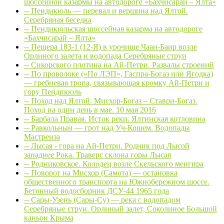
шоссейной казармы на автодороге «Бахчисарай – Ялта»
-- Пендикюль — перевал и вершина над Ялтой.
Серебряная беседка
-- Пендикюльская шоссейная казарма на автодороге
«Бахчисарай – Ялта»
-- Пещера 183-1 (12-Я) в урочище Чаан-Баир возле
Орлиного залета и водопада Серебряные струи
-- Сикорского плотина на Ай-Петри. Развалы строений
-- По проволоке («По ЛЭП», Гаспра-Богаз или Ягодка)
— гребневая тропа, связывающая кромку Ай-Петри и
гору Пендикюль
-- Поход над Ялтой. Мисхор-Богаз – Ставри-Богаз.
Поход на один день в мае. 10 мая 2016
-- Барбала Правая. Исток реки. Ялтинская котловина
-- Равкольнын — грот над Уч-Кошем. Водопады
Мастреиза
-- Лысая - гора на Ай-Петри. Родник под Лысой
западнее Рока. Траверс склона горы Лысая
-- Родниковское. Колодец возле Скельского менгира
-- Поворот на Мисхор (Самота) — остановка
общественного транспорта на Южнобережном шоссе.
Бетонный водосборник ДСУ-44 1965 года
-- Сары-Узень (Сары-Су) — река с водопадом
Серебряные струи. Орлиный залет, Соколиное Большой
каньон Крыма