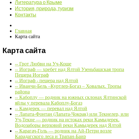
Литература о Крыме
История, природа, туризм
Контакты
Главная
Карта сайта
Карта сайта
-- Грот Любви на Уч-Коше
-- Иограф — хребет над Ялтой Узеньбашская тропа
Пещера Иограф
-- Иограф - пещера над Ялтой
-- Иванчи-Бель –Куртлер-Богаз – Ховалых. Тропы
района
-- Кабоплу — родник на южных склонах Ялтинской
яйлы у перевала Кабоплу-Богаз
-- Камдерек — перевал над Ялтой
-- Лапата-Фонтан (Лапата-Чокрак) или Текнелер, или
Уч-Текне — родник на истоках реки Камыдерек.
Водозаборы верховий реки Камыдерек над Ялтой
-- Карагач-Голь — родник на Ай-Петри возле
Карадагского леса и Трапан-Баир