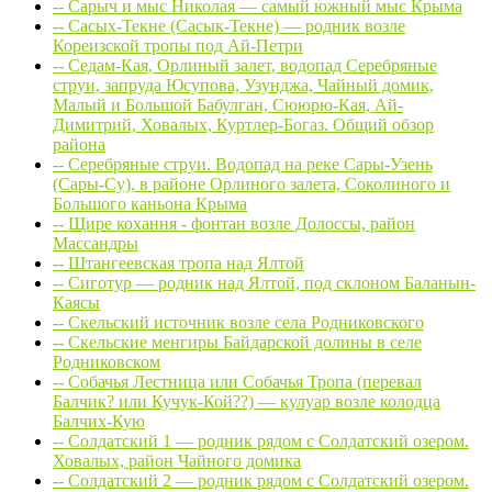
-- Сарыч и мыс Николая — самый южный мыс Крыма
-- Сасых-Текне (Сасык-Текне) — родник возле
Кореизской тропы под Ай-Петри
-- Седам-Кая, Орлиный залет, водопад Серебряные
струи, запруда Юсупова, Узунджа, Чайный домик,
Малый и Большой Бабулган, Сююрю-Кая, Ай-
Димитрий, Ховалых, Куртлер-Богаз. Общий обзор
района
-- Серебряные струи. Водопад на реке Сары-Узень
(Сары-Су), в районе Орлиного залета, Соколиного и
Большого каньона Крыма
-- Щире кохання - фонтан возле Долоссы, район
Массандры
-- Штангеевская тропа над Ялтой
-- Сиготур — родник над Ялтой, под склоном Баланын-
Каясы
-- Скельский источник возле села Родниковского
-- Скельские менгиры Байдарской долины в селе
Родниковском
-- Собачья Лестница или Собачья Тропа (перевал
Балчик? или Кучук-Кой??) — кулуар возле колодца
Балчих-Кую
-- Солдатский 1 — родник рядом с Солдатский озером.
Ховалых, район Чайного домика
-- Солдатский 2 — родник рядом с Солдатский озером.