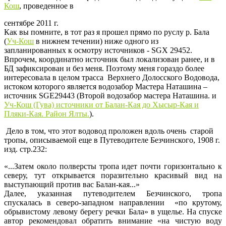
Кош
, проведенное в
сентябре 2011 г.
Как вы помните, в тот раз я прошел прямо по руслу р. Бала
(
Уч-Кош
в нижнем течении) ниже одного из
запланированных к осмотру источников - SGX 29452.
Впрочем, координатно источник был локализован ранее, и в
БД зафиксирован и без меня. Поэтому меня гораздо более
интересовала в целом трасса Верхнего Долосского Водовода,
истоком которого является водозабор Мастера Наташина –
источник SGE29443 (Второй водозабор мастера Наташина. и
Уч-Кош (Гува) источники от Балан-Кая до Хысыр-Кая и
Пляки-Кая. Район Ялты.
).
Дело в том, что этот водовод проложен вдоль очень старой
тропы, описываемой еще в Путеводителе Безчинского, 1908 г.
изд. стр.232:
«...Затем около полверсты тропа идет почти горизонтально к
северу, тут открывается поразительно красивый вид на
выступающий против вас Балан-кая...»
Далее, указанная путеводителем Безчинского, тропа
спускалась в северо-западном направлении «по крутому,
обрывистому левому берегу речки Бала» в ущелье. На спуске
автор рекомендовал обратить внимание «на чистую воду