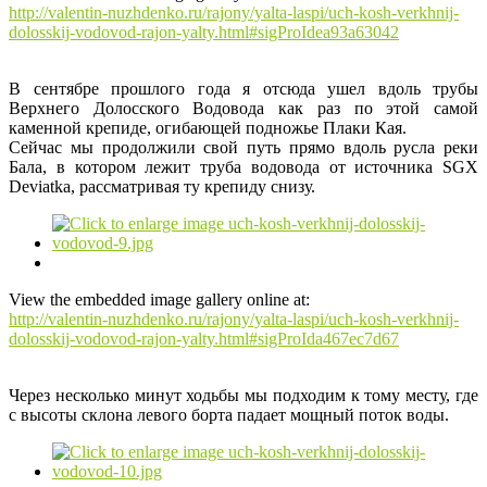
http://valentin-nuzhdenko.ru/rajony/yalta-laspi/uch-kosh-verkhnij-
dolosskij-vodovod-rajon-yalty.html#sigProIdea93a63042
В сентябре прошлого года я отсюда ушел вдоль трубы
Верхнего Долосского Водовода как раз по этой самой
каменной крепиде, огибающей подножье Плаки Кая.
Сейчас мы продолжили свой путь прямо вдоль русла реки
Бала, в котором лежит труба водовода от источника SGX
Deviatka, рассматривая ту крепиду снизу.
View the embedded image gallery online at:
http://valentin-nuzhdenko.ru/rajony/yalta-laspi/uch-kosh-verkhnij-
dolosskij-vodovod-rajon-yalty.html#sigProIda467ec7d67
Через несколько минут ходьбы мы подходим к тому месту, где
с высоты склона левого борта падает мощный поток воды.