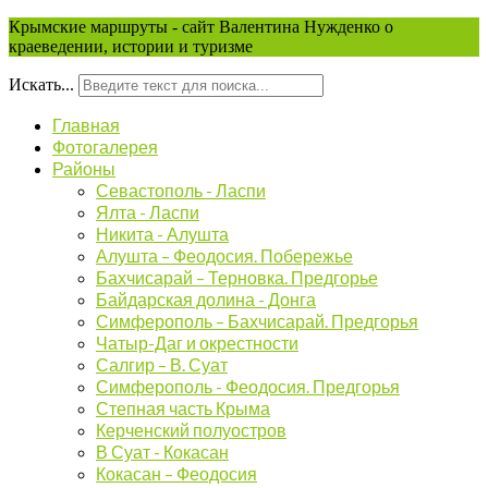
Крымские маршруты - сайт Валентина Нужденко о
краеведении, истории и туризме
Искать...
Главная
Фотогалерея
Районы
Севастополь - Ласпи
Ялта - Ласпи
Никита - Алушта
Алушта – Феодосия. Побережье
Бахчисарай – Терновка. Предгорье
Байдарская долина - Донга
Симферополь – Бахчисарай. Предгорья
Чатыр-Даг и окрестности
Салгир – В. Суат
Симферополь - Феодосия. Предгорья
Степная часть Крыма
Керченский полуостров
В Суат - Кокасан
Кокасан – Феодосия