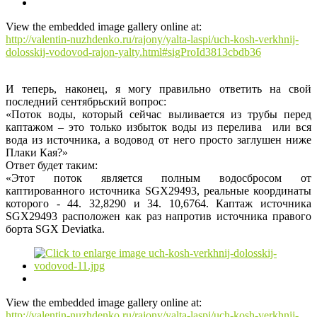
View the embedded image gallery online at:
http://valentin-nuzhdenko.ru/rajony/yalta-laspi/uch-kosh-verkhnij-
dolosskij-vodovod-rajon-yalty.html#sigProId3813cbdb36
И теперь, наконец, я могу правильно ответить на свой
последний сентябрьский вопрос:
«Поток воды, который сейчас выливается из трубы перед
каптажом – это только избыток воды из перелива или вся
вода из источника, а водовод от него просто заглушен ниже
Плаки Кая?»
Ответ будет таким:
«Этот поток является полным водосбросом от
каптированного источника SGX29493, реальные координаты
которого - 44. 32,8290 и 34. 10,6764. Каптаж источника
SGX29493 расположен как раз напротив источника правого
борта SGX Deviatka.
View the embedded image gallery online at:
http://valentin-nuzhdenko.ru/rajony/yalta-laspi/uch-kosh-verkhnij-