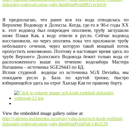
dolosskij-vodovod-rajon-yalty.html#sigProIdf81cecb416
Я предполагаю, что ранее вся эта вода отводилась по
Верхнему Водоводу в Долоссы. Когда, где-то в 90-е годы ХХ
в. этот водовод был поврежден оползнем, трубу заглушили
ниже Плаки Кая, а воду отвели в русло. Сейчас водовод
восстановили, но через оползень пока что проложили трубу
небольшого сечения, через которую такой мощный поток
пропустить невозможно. Поэтому в настоящее время здесь по
трубе Верхнего Долосского Водовода бежит только вода от
расположенного выше по течению водозабора Мастера
Наташина – источника SGE29443 по БД.
Испив студеной водицы из источника SGX Deviatka, мы
покидаем русло р. Бала по крутой тропке, быстро
взбирающейся здесь на отрог Хысыр Кая по правому борту.
View the embedded image gallery online at:
http://valentin-nuzhdenko.ru/rajony/yalta-laspi/uch-kosh-verkhnij-
dolosskij-vodovod-rajon-yalty.html#sigProId5dc14b3129