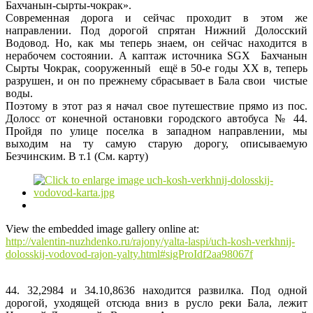
Бахчанын-сырты-чокрак».
Современная дорога и сейчас проходит в этом же
направлении. Под дорогой спрятан Нижний Долосский
Водовод. Но, как мы теперь знаем, он сейчас находится в
нерабочем состоянии. А каптаж источника SGX Бахчанын
Сырты Чокрак, сооруженный ещё в 50-е годы ХХ в, теперь
разрушен, и он по прежнему сбрасывает в Бала свои чистые
воды.
Поэтому в этот раз я начал свое путешествие прямо из пос.
Долосс от конечной остановки городского автобуса № 44.
Пройдя по улице поселка в западном направлении, мы
выходим на ту самую старую дорогу, описываемую
Безчинским. В т.1 (См. карту)
View the embedded image gallery online at:
http://valentin-nuzhdenko.ru/rajony/yalta-laspi/uch-kosh-verkhnij-
dolosskij-vodovod-rajon-yalty.html#sigProIdf2aa98067f
44. 32,2984 и 34.10,8636 находится развилка. Под одной
дорогой, уходящей отсюда вниз в русло реки Бала, лежит