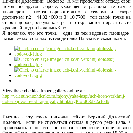
Нижний Долосский Водовод. А мы продолжим отсюда свой
поход по другой дороге, уходящей с развилки те самые
«полверсты... почти горизонтально к северу» и вскоре
достигнем т.2 – 44.32,4600 и 34.10,7700 - той самой точки на
старой дороге, откуда как раз и открывается поразительно
красивый вид на Баланын-Каю.
Я полагаю, что это точка – одна из тех видовых площадок,
называемых в старых путеводителях Царскими скамейками.
View the embedded image gallery online at:
http://valentin-nuzhdenko.ru/rajony/yalta-laspi/uch-kosh-verkhnij-
dolosskij-vodovod-rajon-yalty.html#sigProId63d72a1edb
Именно в эту точку приходит сейчас Верхний Долосский
Водовод. Если не спускаться отсюда в русло реки Бала, а
продолжить наш путь по почти траверсной тропе левого
борта общим направлением на север, то минут через 15-20 мы