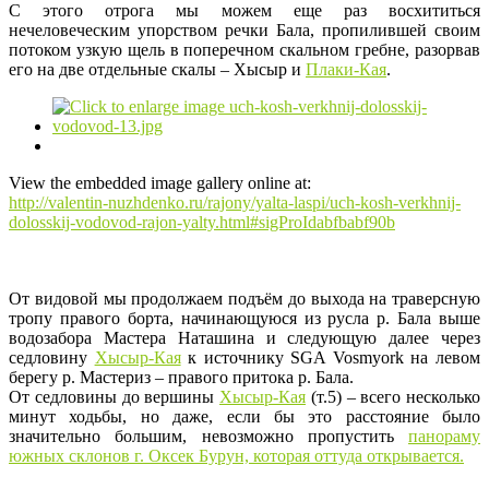
С этого отрога мы можем еще раз восхититься
нечеловеческим упорством речки Бала, пропилившей своим
потоком узкую щель в поперечном скальном гребне, разорвав
его на две отдельные скалы – Хысыр и
Плаки-Кая
.
View the embedded image gallery online at:
http://valentin-nuzhdenko.ru/rajony/yalta-laspi/uch-kosh-verkhnij-
dolosskij-vodovod-rajon-yalty.html#sigProIdabfbabf90b
От видовой мы продолжаем подъём до выхода на траверсную
тропу правого борта, начинающуюся из русла р. Бала выше
водозабора Мастера Наташина и следующую далее через
седловину
Хысыр-Кая
к источнику SGA Vosmyork на левом
берегу р. Мастериз – правого притока р. Бала.
От седловины до вершины
Хысыр-Кая
(т.5) – всего несколько
минут ходьбы, но даже, если бы это расстояние было
значительно большим, невозможно пропустить
панораму
южных склонов г. Оксек Бурун, которая оттуда открывается.