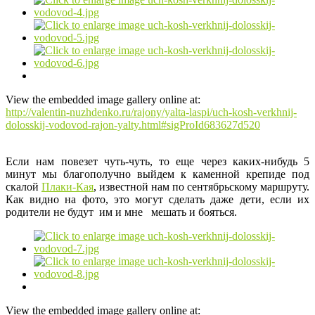
View the embedded image gallery online at:
http://valentin-nuzhdenko.ru/rajony/yalta-laspi/uch-kosh-verkhnij-
dolosskij-vodovod-rajon-yalty.html#sigProId683627d520
Если нам повезет чуть-чуть, то еще через каких-нибудь 5
минут мы благополучно выйдем к каменной крепиде под
скалой
Плаки-Кая
, известной нам по сентябрьскому маршруту.
Как видно на фото, это могут сделать даже дети, если их
родители не будут им и мне мешать и бояться.
View the embedded image gallery online at: