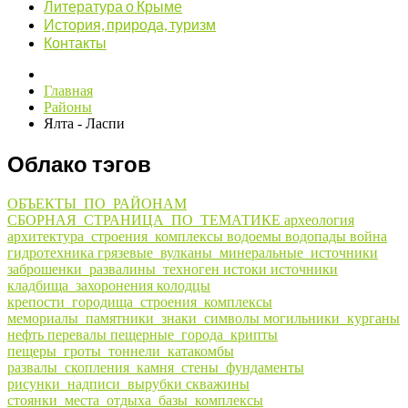
Литература о Крыме
История, природа, туризм
Контакты
Главная
Районы
Ялта - Ласпи
Облако тэгов
ОБЪЕКТЫ_ПО_РАЙОНАМ
СБОРНАЯ_СТРАНИЦА_ПО_ТЕМАТИКЕ
археология
архитектура_строения_комплексы
водоемы
водопады
война
гидротехника
грязевые_вулканы_минеральные_источники
заброшенки_развалины_техноген
истоки
источники
кладбища_захоронения
колодцы
крепости_городища_строения_комплексы
мемориалы_памятники_знаки_символы
могильники_курганы
нефть
перевалы
пещерные_города_крипты
пещеры_гроты_тоннели_катакомбы
развалы_скопления_камня_стены_фундаменты
рисунки_надписи_вырубки
скважины
стоянки_места_отдыха_базы_комплексы