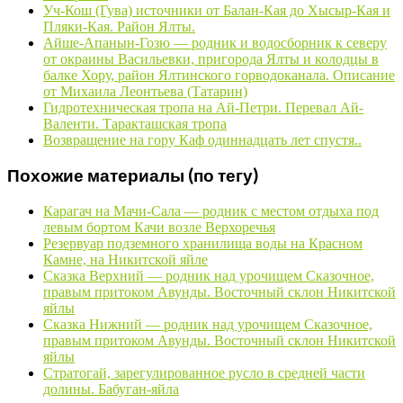
Уч-Кош (Гува) источники от Балан-Кая до Хысыр-Кая и
Пляки-Кая. Район Ялты.
Айше-Апанын-Гозю — родник и водосборник к северу
от окраины Васильевки, пригорода Ялты и колодцы в
балке Хору, район Ялтинского горводоканала. Описание
от Михаила Леонтьева (Татарин)
Гидротехническая тропа на Ай-Петри. Перевал Ай-
Валенти. Таракташская тропа
Возвращение на гору Каф одиннадцать лет спустя..
Похожие материалы (по тегу)
Карагач на Мачи-Сала — родник с местом отдыха под
левым бортом Качи возле Верхоречья
Резервуар подземного хранилища воды на Красном
Камне, на Никитской яйле
Сказка Верхний — родник над урочищем Сказочное,
правым притоком Авунды. Восточный склон Никитской
яйлы
Сказка Нижний — родник над урочищем Сказочное,
правым притоком Авунды. Восточный склон Никитской
яйлы
Стратогай, зарегулированное русло в средней части
долины. Бабуган-яйла