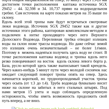
достигнем точки расположения каптажа источника SGX
29452 – 44. 32,598 и 34. 10,737 прямо на водораздельном
гребне. Сам источник на карте показан метров на 35 выше по
склону.
Вдоль всей этой тропы нам будут встречаться смотровые
люки водовода. Источник SGX 29452 также как и другие
источники этого района, каптирован комплексным методом и
подключен к нитке проходящего через него Верхнего
Долосского Водовода. Переливная трубка отводит излишек
воды на склон ниже трассы водовода. Но даже сейчас зимой
это излишек очень незначительный – не более 1л\мин.
Поэтому в межень надеяться получить здесь воду не стоит. В
точке расположения каптажа водовод и тропка вдоль него
резко поворачивают на восток вдоль склона левого борта р.
Бала, русло которой здесь также выписывает такой крендель.
Через каких-нибудь 5 минут пути через молодой соснячок нас
ожидает следующий поворот тропы опять на север. Здесь
начинается короткий, но труднопроходимый участок тропы
через осыпь (от т.3 до т.4). Труба водовода буквально висит
ниже на склоне на забитых в него стальных штырях. Под
нами метров 15 улета и надо соблюдать определенную
осторожность, чтобы иметь возможность продолжить свой
путь вперед, а не вниз.