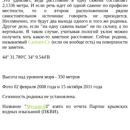
Это удивляет, ведь расстояние в одну сажень составляет
2,1336 метра. И если речь идет об одной сажене по профилю
местности, то о втором расположенном рядом
самостоятельном источнике говорить не приходится.
Несомненно, это будут два выхода одного и того же родника.
Другое дело, если "на одну сажень выше" не по склону, а по
вертикали. В таком случае, учитывая пологий уклон можно
получить хоть какое-то заметное расстояние. Сейчас родник,
называемый
Салхин-Су
(если он вообще есть) на поверхности
не заметен.
44° 31.789'С 34° 9.544'В
Высота над уровнем моря - 350 метров
Фото 02 февраля 2008 года и 15 октября 2011 года
Сезонность родника не установлена.
Название "
Мусали-II
I" взято из отчета Партии крымских
водных изысканий (ПКВИ).