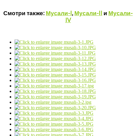
Смотри также:
Мусали-I
,
Мусали-II
и
Мусали-
IV