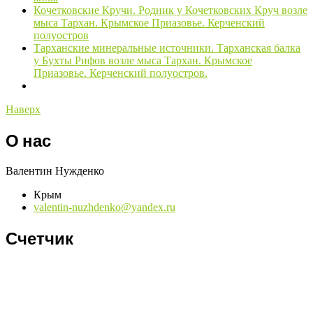
Кочетковские Кручи. Родник у Кочетковских Круч возле
мыса Тархан. Крымское Приазовье. Керченский
полуостров
Тарханские минеральные источники. Тарханская балка
у Бухты Рифов возле мыса Тархан. Крымское
Приазовье. Керченский полуостров.
Наверх
О нас
Валентин Нужденко
Крым
valentin-nuzhdenko@yandex.ru
Счетчик