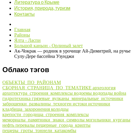
Литература о Крыме
История, природа, туризм
Контакты
Главная
Районы
Ялта - Ласпи
Большой каньон - Орлиный залет
Ак-Чокрак — родник в урочище Ай-Димитрий, на ручье
Сулу-Дере бассейна Узунджи
Облако тэгов
ОБЪЕКТЫ_ПО_РАЙОНАМ
СБОРНАЯ_СТРАНИЦА_ПО_ТЕМАТИКЕ
археология
архитектура_строения_комплексы
водоемы
водопады
война
гидротехника
грязевые_вулканы_минеральные_источники
заброшенки_развалины_техноген
истоки
источники
кладбища_захоронения
колодцы
крепости_городища_строения_комплексы
мемориалы_памятники_знаки_символы
могильники_курганы
нефть
перевалы
пещерные_города_крипты
пещеры_гроты_тоннели_катакомбы