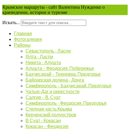
Крымские маршруты - сайт Валентина Нужденко о
краеведении, истории и туризме
Искать...
Главная
Фотогалерея
Районы
Севастополь - Ласпи
Ялта - Ласпи
Никита - Алушта
Алушта – Феодосия. Побережье
Бахчисарай – Терновка. Предгорье
Байдарская долина - Донга
Симферополь – Бахчисарай. Предгорья
Чатыр-Даг и окрестности
Салгир – В. Суат
Симферополь - Феодосия. Предгорья
Степная часть Крыма
Керченский полуостров
В Суат - Кокасан
Кокасан – Феодосия