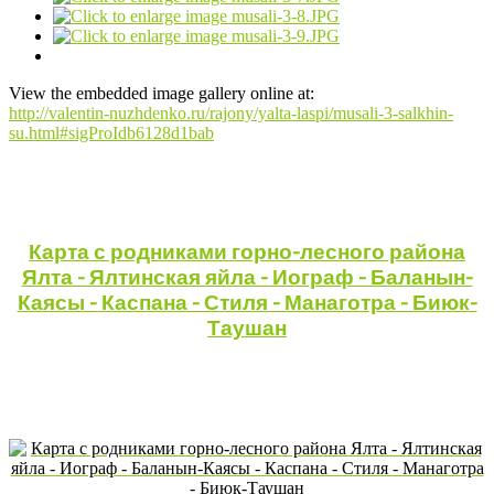
View the embedded image gallery online at:
http://valentin-nuzhdenko.ru/rajony/yalta-laspi/musali-3-salkhin-
su.html#sigProIdb6128d1bab
Карта с родниками горно-лесного района
Ялта - Ялтинская яйла - Иограф - Баланын-
Каясы - Каспана - Стиля - Манаготра - Биюк-
Таушан