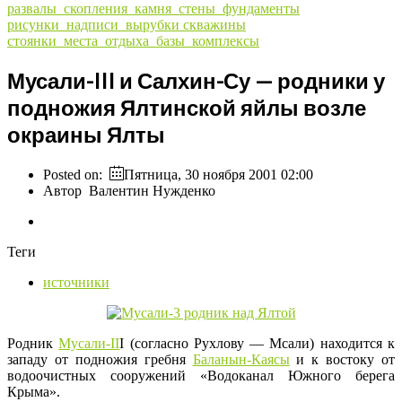
развалы_скопления_камня_стены_фундаменты
рисунки_надписи_вырубки
скважины
стоянки_места_отдыха_базы_комплексы
Мусали-III и Салхин-Су — родники у
подножия Ялтинской яйлы возле
окраины Ялты
Posted on:
Пятница, 30 ноября 2001 02:00
Автор
Валентин Нужденко
Теги
источники
Родник
Мусали-II
I (согласно Рухлову — Мсали) находится к
западу от подножия гребня
Баланын-Каясы
и к востоку от
водоочистных сооружений «Водоканал Южного берега
Крыма».