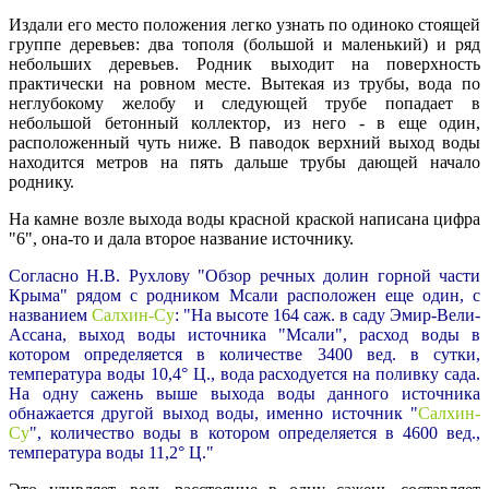
Издали его место положения легко узнать по одиноко стоящей
группе деревьев: два тополя (большой и маленький) и ряд
небольших деревьев. Родник выходит на поверхность
практически на ровном месте. Вытекая из трубы, вода по
неглубокому желобу и следующей трубе попадает в
небольшой бетонный коллектор, из него - в еще один,
расположенный чуть ниже. В паводок верхний выход воды
находится метров на пять дальше трубы дающей начало
роднику.
На камне возле выхода воды красной краской написана цифра
"6", она-то и дала второе название источнику.
Согласно Н.В. Рухлову "Обзор речных долин горной части
Крыма" рядом с родником Мсали расположен еще один, с
названием
Салхин-Су
: "На высоте 164 саж. в саду Эмир-Вели-
Ассана, выход воды источника "Мсали", расход воды в
котором определяется в количестве 3400 вед. в сутки,
температура воды 10,4° Ц., вода расходуется на поливку сада.
На одну сажень выше выхода воды данного источника
обнажается другой выход воды, именно источник "
Салхин-
Су
", количество воды в котором определяется в 4600 вед.,
температура воды 11,2° Ц."