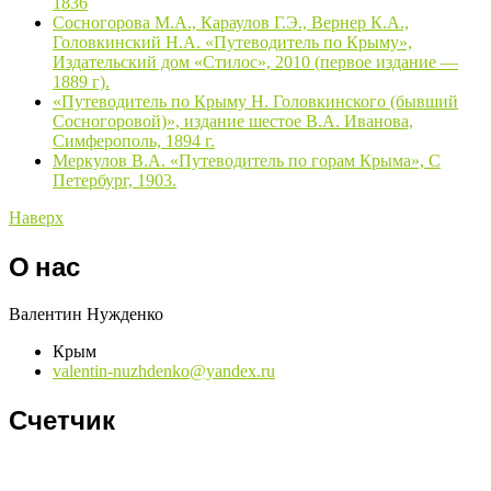
1836
Сосногорова М.А., Караулов Г.Э., Вернер К.А.,
Головкинский Н.А. «Путеводитель по Крыму»,
Издательский дом «Стилос», 2010 (первое издание —
1889 г).
«Путеводитель по Крыму Н. Головкинского (бывший
Сосногоровой)», издание шестое В.А. Иванова,
Симферополь, 1894 г.
Меркулов В.А. «Путеводитель по горам Крыма», С
Петербург, 1903.
Наверх
О нас
Валентин Нужденко
Крым
valentin-nuzhdenko@yandex.ru
Счетчик