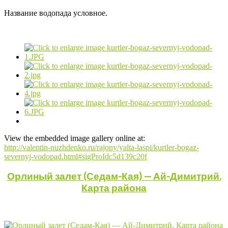
Название водопада условное.
View the embedded image gallery online at:
http://valentin-nuzhdenko.ru/rajony/yalta-laspi/kurtler-bogaz-
severnyj-vodopad.html#sigProIdc5d139c20f
Орлиный залет (Седам-Кая) — Ай-Димитрий.
Карта района