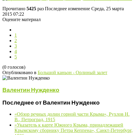
Прочитано
5425
раз
Последнее изменение Среда, 25 марта
2015 07:22
Оцените материал
1
2
3
4
5
(0 голосов)
Опубликовано в
Большой каньон - Орлиный залет
Валентин Нужденко
Последнее от Валентин Нужденко
«Обзор речных долин горной части Крыма», Рухлов Н.
В., Петроград, 1915
«Указатель к карте Южного Крыма, принадлежащей
Крымскому сборнику Петра Кеппена», Санкт-Петербург,