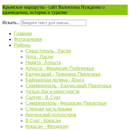
Крымские маршруты - сайт Валентина Нужденко о
краеведении, истории и туризме
Искать...
Главная
Фотогалерея
Районы
Севастополь - Ласпи
Ялта - Ласпи
Никита - Алушта
Алушта – Феодосия. Побережье
Бахчисарай – Терновка. Предгорье
Байдарская долина - Донга
Симферополь – Бахчисарай. Предгорья
Чатыр-Даг и окрестности
Салгир – В. Суат
Симферополь - Феодосия. Предгорья
Степная часть Крыма
Керченский полуостров
В Суат - Кокасан
Кокасан – Феодосия