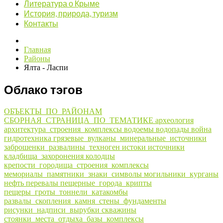
Литература о Крыме
История, природа, туризм
Контакты
Главная
Районы
Ялта - Ласпи
Облако тэгов
ОБЪЕКТЫ_ПО_РАЙОНАМ
СБОРНАЯ_СТРАНИЦА_ПО_ТЕМАТИКЕ
археология
архитектура_строения_комплексы
водоемы
водопады
война
гидротехника
грязевые_вулканы_минеральные_источники
заброшенки_развалины_техноген
истоки
источники
кладбища_захоронения
колодцы
крепости_городища_строения_комплексы
мемориалы_памятники_знаки_символы
могильники_курганы
нефть
перевалы
пещерные_города_крипты
пещеры_гроты_тоннели_катакомбы
развалы_скопления_камня_стены_фундаменты
рисунки_надписи_вырубки
скважины
стоянки_места_отдыха_базы_комплексы