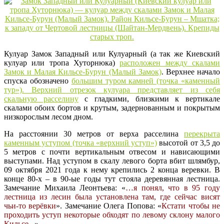
Кулуар Замок Западный или Кулуарный (а так же Киевский
кулуар или тропа Хуторнюка)
расположен между скалами
Замок и Малая Кильсе-Бурун (Малый Замок)
. Верхнее начало
спуска обозначено
большим туром камней (точка «каменный
тур»). Верхний отрезок кулуара представляет из себя
скальную расселину
с гладкими, близкими к вертикале
скалами обоих бортов и крутым, задернованным и покрытым
низкорослым лесом дном.
На расстоянии 30 метров от верха расселина
перекрыта
каменным уступом (точка «верхний уступ»)
высотой от 3,5 до
5 метров с почти вертикальным отвесом и нависающими
выступами. Над уступом в скалу левого борта вбит шлямбур,
09 октября 2021 года к нему крепились 2 конца веревки. В
конце 80-х – в 90-ые годы тут стояла деревянная лестница.
Замечание Михаила Леонтьева: «
…я понял, что в 95 году
лестница из лесин была установлена там, где сейчас висят
чьи-то верёвки
». Замечание Олега Попова: «
Кстати чтобы не
проходить уступ некоторые обходят по левому склону малого
Кильсе..
.»