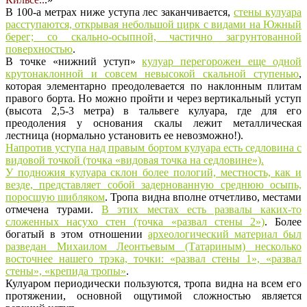
В 100-а метрах ниже уступа лес заканчивается,
стены кулуара
расступаются, открывая небольшой цирк с видами на Южный
берег; со скально-осыпной, частично загрунтованной
поверхностью
.
В точке «нижний уступ»
кулуар перегорожен еще одной
крутонаклонной и совсем невысокой скальной ступенью
,
которая элементарно преодолевается по наклонным плитам
правого борта. Но можно пройти и через вертикальный уступ
(высота 2,5-3 метра) в тальвеге кулуара, где для его
преодоления у основания скалы лежит металлическая
лестница (нормально установить ее невозможно!).
Напротив уступа над правым бортом кулуара есть седловина с
видовой точкой (точка «видовая точка на седловине»).
У подножия кулуара склон более пологий, местность, как и
везде, представляет собой задернованную среднюю осыпь,
поросшую шибляком
. Тропа видна вполне отчетливо, местами
отмечена турами.
В этих местах есть развалы каких-то
сложенных насухо стен (точка «развал стены 2»)
. Более
богатый в этом отношении
археологический материал был
разведан Михаилом Леонтьевым (Татариным) несколько
восточнее нашего трэка, точки: «развал стены 1», «развал
стены», «крепида тропы»
.
Кулуаром периодически пользуются, тропа видна на всем его
протяжении, основной ощутимой сложностью является