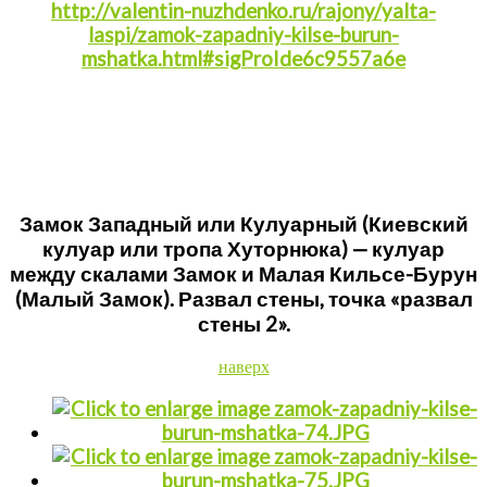
http://valentin-nuzhdenko.ru/rajony/yalta-
laspi/zamok-zapadniy-kilse-burun-
mshatka.html#sigProIde6c9557a6e
Замок Западный или Кулуарный (Киевский
кулуар или тропа Хуторнюка) — кулуар
между скалами Замок и Малая Кильсе-Бурун
(Малый Замок). Развал стены, точка «развал
стены 2».
наверх