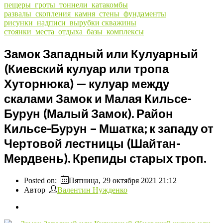
пещеры_гроты_тоннели_катакомбы
развалы_скопления_камня_стены_фундаменты
рисунки_надписи_вырубки
скважины
стоянки_места_отдыха_базы_комплексы
Замок Западный или Кулуарный
(Киевский кулуар или тропа
Хуторнюка) — кулуар между
скалами Замок и Малая Кильсе-
Бурун (Малый Замок). Район
Кильсе-Бурун – Мшатка; к западу от
Чертовой лестницы (Шайтан-
Мердвень). Крепиды старых троп.
Posted on:
Пятница, 29 октября 2021 21:12
Автор
Валентин Нужденко