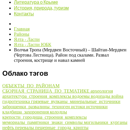
Литература о Крыме
История, природа, туризм
Контакты
Главная
Районы
Ялта - Ласпи
Ялта - Ласпи ЮБК
Волчья Тропа (Мердвен Восточный) – Шайтан-Мердвен
(Чертова Лестница). Район под скалами. Развал
строения, кострище и навал камней
Облако тэгов
ОБЪЕКТЫ_ПО_РАЙОНАМ
СБОРНАЯ_СТРАНИЦА_ПО_ТЕМАТИКЕ
археология
архитектура_строения_комплексы
водоемы
водопады
война
гидротехника
грязевые_вулканы_минеральные_источники
заброшенки_развалины_техноген
истоки
источники
кладбища_захоронения
колодцы
крепости_городища_строения_комплексы
мемориалы_памятники_знаки_символы
могильники_курганы
нефть
перевалы
пещерные_города_крипты