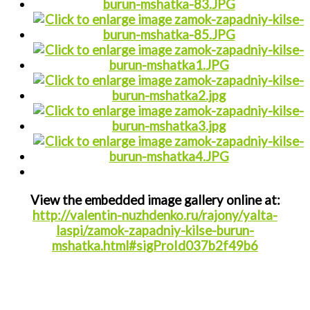
View the embedded image gallery online at:
http://valentin-nuzhdenko.ru/rajony/yalta-
laspi/zamok-zapadniy-kilse-burun-
mshatka.html#sigProId037b2f49b6