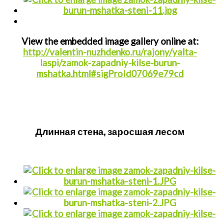
View the embedded image gallery online at:
http://valentin-nuzhdenko.ru/rajony/yalta-
laspi/zamok-zapadniy-kilse-burun-
mshatka.html#sigProId07069e79cd
Длинная стена, заросшая лесом