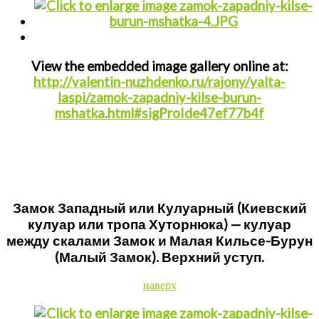
View the embedded image gallery online at:
http://valentin-nuzhdenko.ru/rajony/yalta-
laspi/zamok-zapadniy-kilse-burun-
mshatka.html#sigProIde47ef77b4f
Замок Западный или Кулуарный (Киевский
кулуар или тропа Хуторнюка) — кулуар
между скалами Замок и Малая Кильсе-Бурун
(Малый Замок). Верхний уступ.
наверх