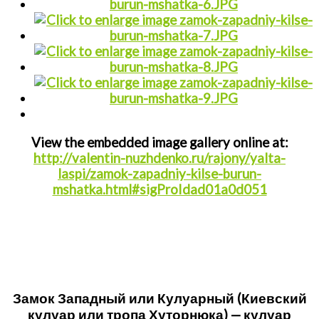
View the embedded image gallery online at:
http://valentin-nuzhdenko.ru/rajony/yalta-
laspi/zamok-zapadniy-kilse-burun-
mshatka.html#sigProIdad01a0d051
Замок Западный или Кулуарный (Киевский
кулуар или тропа Хуторнюка) — кулуар