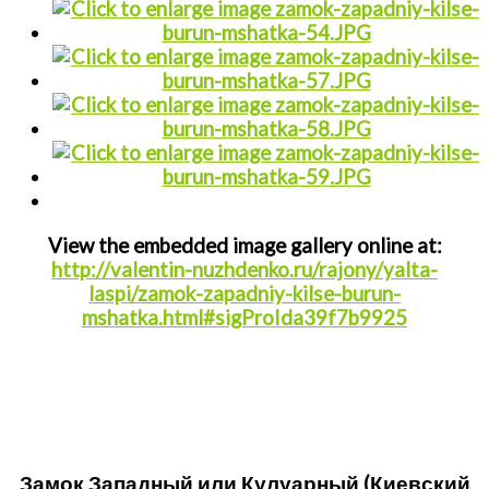
View the embedded image gallery online at:
http://valentin-nuzhdenko.ru/rajony/yalta-
laspi/zamok-zapadniy-kilse-burun-
mshatka.html#sigProIda39f7b9925
Замок Западный или Кулуарный (Киевский