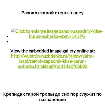
Развал старой стены в лесу
View the embedded image gallery online at:
http://valentin-nuzhdenko.ru/rajony/yalta-
laspi/zamok-zapadniy-kilse-burun-
mshatka.html#sigProId14a0f8bb82
Крепида старой тропы до сих пор служит по
назначению