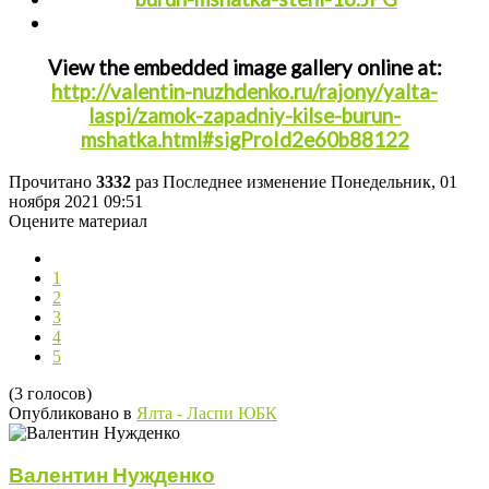
View the embedded image gallery online at:
http://valentin-nuzhdenko.ru/rajony/yalta-
laspi/zamok-zapadniy-kilse-burun-
mshatka.html#sigProId2e60b88122
Прочитано
3332
раз
Последнее изменение Понедельник, 01
ноября 2021 09:51
Оцените материал
1
2
3
4
5
(3 голосов)
Опубликовано в
Ялта - Ласпи ЮБК
Валентин Нужденко