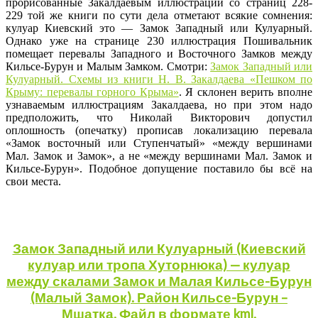
прорисованные Закалдаевым иллюстрации со страниц 228-
229 той же книги по сути дела отметают всякие сомнения:
кулуар Киевский это — Замок Западный или Кулуарный.
Однако уже на странице 230 иллюстрация Пошивальник
помещает перевалы Западного и Восточного Замков между
Кильсе-Бурун и Малым Замком. Смотри:
Замок Западный или
Кулуарный. Схемы из книги Н. В. Закалдаева «Пешком по
Крыму: перевалы горного Крыма»
. Я склонен верить вполне
узнаваемым иллюстрациям Закалдаева, но при этом надо
предположить, что Николай Викторович допустил
оплошность (опечатку) прописав локализацию перевала
«Замок восточный или Ступенчатый» «между вершинами
Мал. Замок и Замок», а не «между вершинами Мал. Замок и
Кильсе-Бурун». Подобное допущение поставило бы всё на
свои места.
Замок Западный или Кулуарный (Киевский
кулуар или тропа Хуторнюка) — кулуар
между скалами Замок и Малая Кильсе-Бурун
(Малый Замок). Район Кильсе-Бурун –
Мшатка. Файл в формате kml.