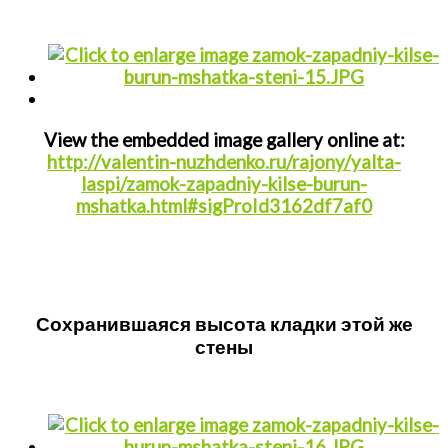
View the embedded image gallery online at:
http://valentin-nuzhdenko.ru/rajony/yalta-
laspi/zamok-zapadniy-kilse-burun-
mshatka.html#sigProId3162df7af0
Сохранившаяся высота кладки этой же
стены