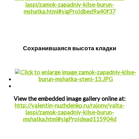
laspi/zamok-zapadniy-kilse-burun-
mshatka.html#sigProIdbed9a40f37
Сохранившаяся высота кладки
View the embedded image gallery online at:
http://valentin-nuzhdenko.ru/rajony/yalta-
laspi/zamok-zapadniy-kilse-burun-
mshatka.html#sigProIdead115904d