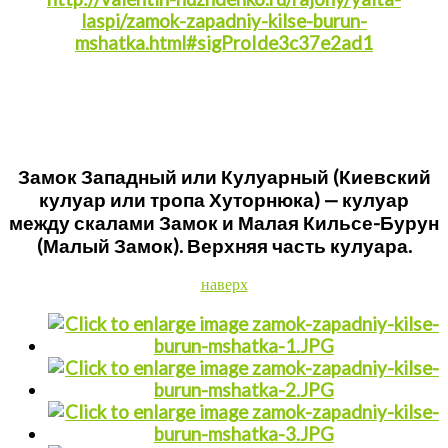
laspi/zamok-zapadniy-kilse-burun-
mshatka.html#sigProIde3c37e2ad1
Замок Западный или Кулуарный (Киевский
кулуар или тропа Хуторнюка) — кулуар
между скалами Замок и Малая Кильсе-Бурун
(Малый Замок). Верхняя часть кулуара.
наверх