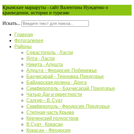
Крымские маршруты - сайт Валентина Нужденко о
краеведении, истории и туризме
Искать...
Главная
Фотогалерея
Районы
Севастополь - Ласпи
Ялта - Ласпи
Никита - Алушта
Алушта – Феодосия. Побережье
Бахчисарай – Терновка. Предгорье
Байдарская долина - Донга
Симферополь – Бахчисарай. Предгорья
Чатыр-Даг и окрестности
Салгир – В. Суат
Симферополь - Феодосия. Предгорья
Степная часть Крыма
Керченский полуостров
В Суат - Кокасан
Кокасан – Феодосия