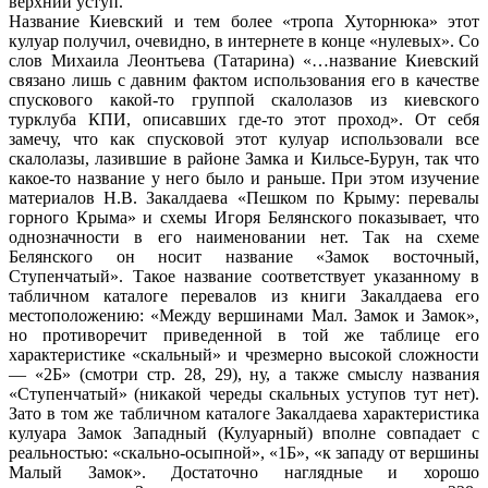
верхний уступ.
Название Киевский и тем более «тропа Хуторнюка» этот
кулуар получил, очевидно, в интернете в конце «нулевых». Со
слов Михаила Леонтьева (Татарина) «…название Киевский
связано лишь с давним фактом использования его в качестве
спускового какой-то группой скалолазов из киевского
турклуба КПИ, описавших где-то этот проход». От себя
замечу, что как спусковой этот кулуар использовали все
скалолазы, лазившие в районе Замка и Кильсе-Бурун, так что
какое-то название у него было и раньше. При этом изучение
материалов Н.В. Закалдаева «Пешком по Крыму: перевалы
горного Крыма» и схемы Игоря Белянского показывает, что
однозначности в его наименовании нет. Так на схеме
Белянского он носит название «Замок восточный,
Ступенчатый». Такое название соответствует указанному в
табличном каталоге перевалов из книги Закалдаева его
местоположению: «Между вершинами Мал. Замок и Замок»,
но противоречит приведенной в той же таблице его
характеристике «скальный» и чрезмерно высокой сложности
— «2Б» (смотри стр. 28, 29), ну, а также смыслу названия
«Ступенчатый» (никакой череды скальных уступов тут нет).
Зато в том же табличном каталоге Закалдаева характеристика
кулуара Замок Западный (Кулуарный) вполне совпадает с
реальностью: «скально-осыпной», «1Б», «к западу от вершины
Малый Замок». Достаточно наглядные и хорошо