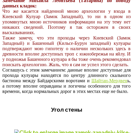
Замечание Михаила Леонтьева (Татарина) по поводу
данных кладок:
Что же касается найденной мною археологии у входа в
Киевский Кулуар (Замок Западный), то ни в одном из
упомянутых мною источников информации на эту тему нет
никаких сведений. Поэтому я так осторожен в своих
высказываниях.
Также замечу, что эти проходы через Киевский (Замок
Западный) и Башенный (Кильсе-Бурун западный) кулуары
подтверждают мою гипотезу о наличии нескольких здесь в
древности вполне доступных троп с южнобережья на яйлу. И
у подножья Башенного кулуара я бы тоже очень рекомендовал
поискать археологию. Жаль, что я сам не успел этого сделать.
Соглашусь с этим замечанием: данные вполне доступные для
прохода кулуары находятся по центру длинного скального
бастиона между Байдарскими воротами и
Шайтан-Мердвен
ь,
а потому вполне оправданы и логичны особенного для того
времени, когда нормальных дорог в этих местах еще не было.
Угол стены