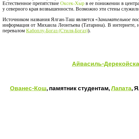
Естественное препятствие
Оксек-Хыр
в ее понижении в центра
у северного края возвышенности. Возможно эти стены служили
Источником названия Ялган-Таш является «З
анимательное пос
информация от Михаила Леонтьева (Татарина). В интернете,
перевалом
Кабоплу-Богаз (Стиля-Богаз)
).
Айвасиль-Дерекойск
Ованес-Кош
, памятник студентам,
Лапата
, 