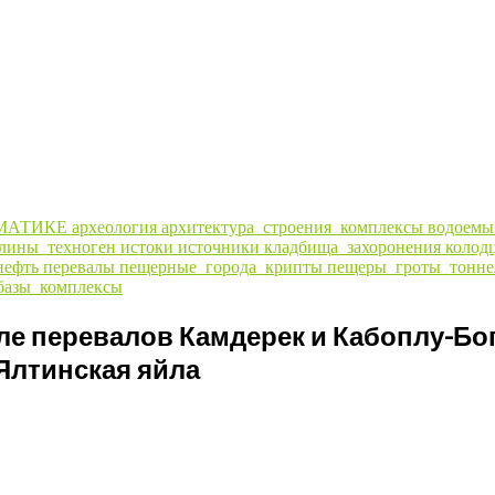
МАТИКЕ
археология
архитектура_строения_комплексы
водоем
алины_техноген
истоки
источники
кладбища_захоронения
колод
нефть
перевалы
пещерные_города_крипты
пещеры_гроты_тонне
базы_комплексы
ле перевалов Камдерек и Кабоплу-Бог
Ялтинская яйла