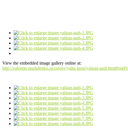
View the embedded image gallery online at:
http://valentin-nuzhdenko.ru/rajony/yalta-laspi/yalgan-tash.html#sig