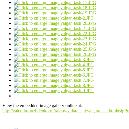
View the embedded image gallery online at:
http://valentin-nuzhdenko.ru/rajony/yalta-laspi/yalgan-tash.html#sig