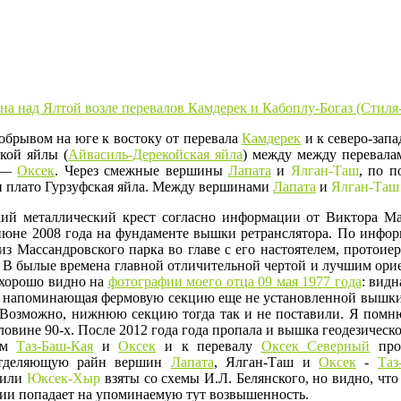
брывом на юге к востоку от перевала
Камдерек
и к северо-запа
кой яйлы (
Айвасиль-Дерекойская яйла
) между между перевал
м —
Оксек
. Через смежные вершины
Лапата
и
Ялган-Таш
, по п
 плато Гурзуфская яйла. Между вершинами
Лапата
и
Ялган-Таш
кий металлический крест согласно информации от Виктора М
июне 2008 года на фундаменте вышки ретранслятора. По информа
 Массандровского парка во главе с его настоятелем, протоиер
». В былые времена главной отличительной чертой и лучшим ори
о хорошо видно на
фотографии моего отца 09 мая 1977 года
: вид
я, напоминающая фермовую секцию еще не установленной вышки р
 Возможно, нижнюю секцию тогда так и не поставили. Я помню
овине 90-х. После 2012 года года пропала и вышка геодезическо
тям
Таз-Баш-Кая
и
Оксек
и к перевалу
Оксек Северный
про
 отделяющую райн вершин
Лапата
, Ялган-Таш и
Оксек
-
Таз
или
Юксек-Хыр
взяты со схемы И.Л. Белянского, но видно, что
ции попадает на упоминаемую тут возвышенность.