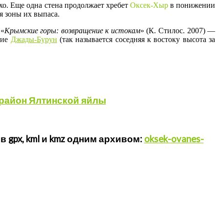
хо. Еще одна стена продолжает хребет
Оксек-Хыр
в понижении
я зоны их выпаса.
 «
Крымские горы: возвращение к истокам
» (К. Стилос. 2007) —
ние
Джады-Бурун
(так называется соседняя к востоку высота за
район
Ялтинской
яйлы
 gpx, kml и kmz одним архивом:
oksek-ovanes-