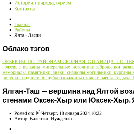
История, природа, туризм
Контакты
Главная
Районы
Ялта - Ласпи
Облако тэгов
ОБЪЕКТЫ_ПО_РАЙОНАМ
СБОРНАЯ_СТРАНИЦА_ПО_ТЕ
грязевые_вулканы_минеральные_источники
заброшенки_разв
мемориалы_памятники_знаки_символы
могильники_курганы
рисунки_надписи_вырубки
скважины
стоянки_места_отдыха_
Ялган-Таш — вершина над Ялтой воз
стенами Оксек-Хыр или Юксек-Хыр. 
Posted on:
Четверг, 18 января 2024 10:22
Автор
Валентин Нужденко