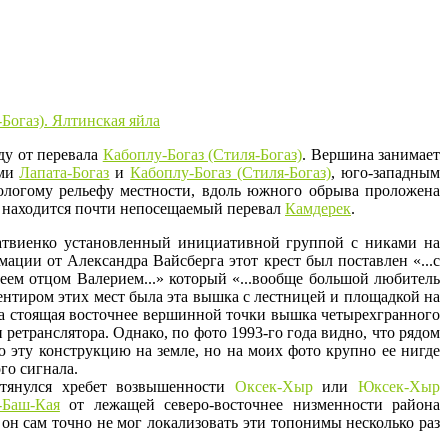
ду от перевала
Кабоплу-Богаз (Стиля-Богаз)
. Вершина занимает
ами
Лапата-Богаз
и
Кабоплу-Богаз (Стиля-Богаз)
, юго-западным
ологому рельефу местности, вдоль южного обрыва проложена
находится почти непосещаемый перевал
Камдерек
.
атвиенко установленный инициативной группой с никами на
ции от Александра Вайсберга этот крест был поставлен «...с
еем отцом Валерием...» который «...вообще большой любитель
ентиром этих мест была эта вышка с лестницей и площадкой на
на стоящая восточнее вершинной точки вышка четырехгранного
етранслятора. Однако, по фото 1993-го года видно, что рядом
 эту конструкцию на земле, но на моих фото крупно ее нигде
го сигнала.
тянулся хребет возвышенности
Оксек-Хыр
или
Юксек-Хыр
-Баш-Кая
от лежащей северо-восточнее низменности района
 он сам точно не мог локализовать эти топонимы несколько раз