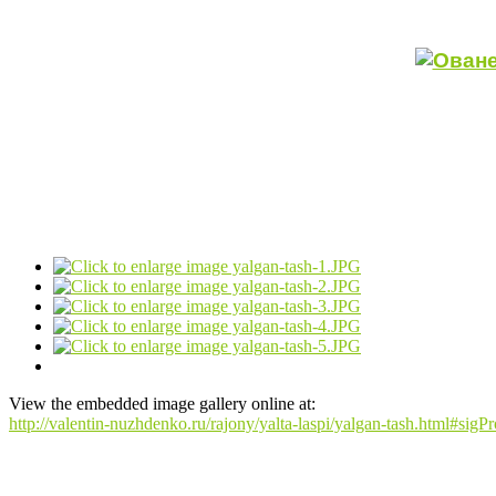
View the embedded image gallery online at:
http://valentin-nuzhdenko.ru/rajony/yalta-laspi/yalgan-tash.html#si