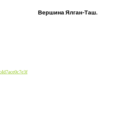
Вершина Ялган-Таш.
ProId7ace0c7e3f