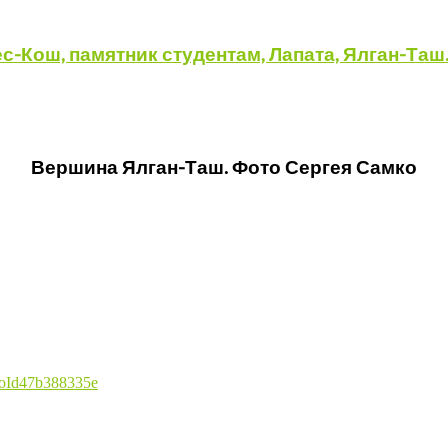
Вершина Ялган-Таш. Фото Сергея Самко
gProId47b388335e