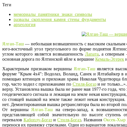
Теги
мемориалы_памятники_знаки_символы
развалы_скопления_камня_стены_фундаменты
археология
Ялган-Таш
— небольшая возвышенность с высоким скальным о
юго-восточный угол треугольного по форме поднятия Ялтинс
углом которого является возвышенность
Лапата
, а северны
основная дорога по Ялтинской яйле к вершине
Кемаль-Эгерек
и
Характерным признаком вершины
Ялган-Таш
является высо
форуме "Крым 4х4": Водолаз, Воланд, Санек и Ялтабайкер в 
помощью ялтинцев и прихожан храма Николая Чудотворца близ
гор, часто ходил с прихожанами по
Стиля-Богаз
и не только...
верху. Установлена вышка была не ранее мая 1977-го года, чт
геодезического сигнала и лежащая на земле некая конструкци
со стоящей вышкой на земле также лежит некая конструкция.
нет. Демонтированная вышка ретранслятора была во второй пол
От вершины
Ялган-Таш
на северо-запад, к возвышеннос
представляющей собой значительную по высоте ступень
перевалов
Кабоплу-Богаз
и
Стиля-Богаз
. Названия
Оксек-Хыр
перенося их привязку стрелками. Один из вариантов локализа