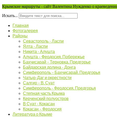
Крымские маршруты - сайт Валентина Нужденко о краеведении
Искать...
Главная
Фотогалерея
Районы
Севастополь - Ласпи
Ялта - Ласпи
Никита - Алушта
Алушта – Феодосия. Побережье
Бахчисарай – Терновка. Предгорье
Байдарская долина - Донга
Симферополь – Бахчисарай. Предгорья
Чатыр-Даг и окрестности
Салгир – В. Суат
Симферополь - Феодосия. Предгорья
Степная часть Крыма
Керченский полуостров
В Суат - Кокасан
Кокасан – Феодосия
Литература о Крыме