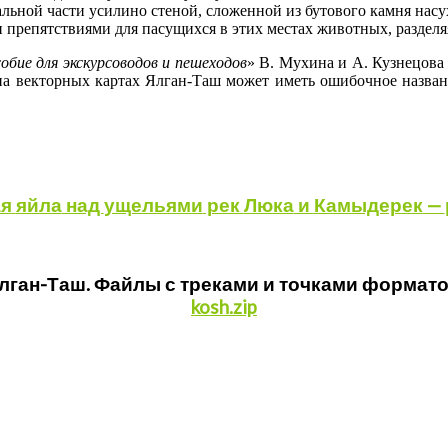
льной части усилино стеной, сложенной из бутового камня насу
 препятствиями для пасущихся в этих местах животных, разделя
обие для экскурсоводов и пешеходов
» В. Мухина и А. Кузнецова
 на векторных картах Ялган-Таш может иметь ошибочное назва
ая
яйла
над
ущельями
рек
Люка
и
Камыдерек
—
Ялган-Таш. Файлы с треками и точками форматов
kosh.zip