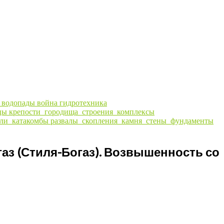
ы
водопады
война
гидротехника
цы
крепости_городища_строения_комплексы
ли_катакомбы
развалы_скопления_камня_стены_фундаменты
аз (Стиля-Богаз). Возвышенность со