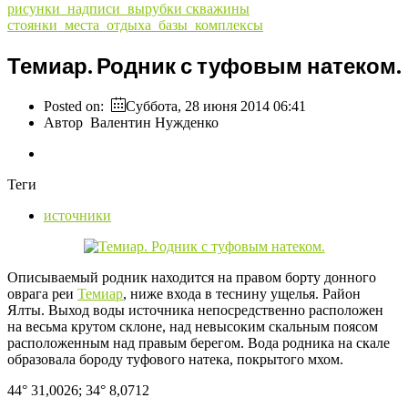
рисунки_надписи_вырубки
скважины
стоянки_места_отдыха_базы_комплексы
Темиар. Родник с туфовым натеком.
Posted on:
Суббота, 28 июня 2014 06:41
Автор
Валентин Нужденко
Теги
источники
Описываемый родник находится на правом борту донного
оврага реи
Темиар
, ниже входа в теснину ущелья. Район
Ялты. Выход воды источника непосредственно расположен
на весьма крутом склоне, над невысоким скальным поясом
расположенным над правым берегом. Вода родника на скале
образовала бороду туфового натека, покрытого мхом.
44° 31,0026; 34° 8,0712