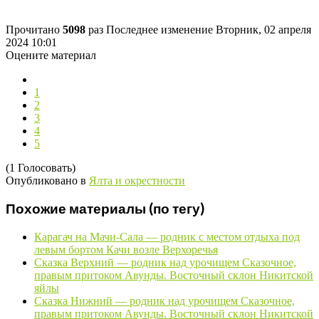
Прочитано
5098
раз
Последнее изменение Вторник, 02 апреля
2024 10:01
Оцените материал
1
2
3
4
5
(1 Голосовать)
Опубликовано в
Ялта и окрестности
Похожие материалы (по тегу)
Карагач на Мачи-Сала — родник с местом отдыха под
левым бортом Качи возле Верхоречья
Сказка Верхний — родник над урочищем Сказочное,
правым притоком Авунды. Восточный склон Никитской
яйлы
Сказка Нижний — родник над урочищем Сказочное,
правым притоком Авунды. Восточный склон Никитской