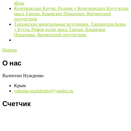
яйлы
Кочетковские Кручи. Родник у Кочетковских Круч возле
мыса Тархан. Крымское Приазовье. Керченский
полуостров
Тарханские минеральные источники. Тарханская балка
у Бухты Рифов возле мыса Тархан. Крымское
Приазовье. Керченский полуостров.
Наверх
О нас
Валентин Нужденко
Крым
valentin-nuzhdenko@yandex.ru
Счетчик