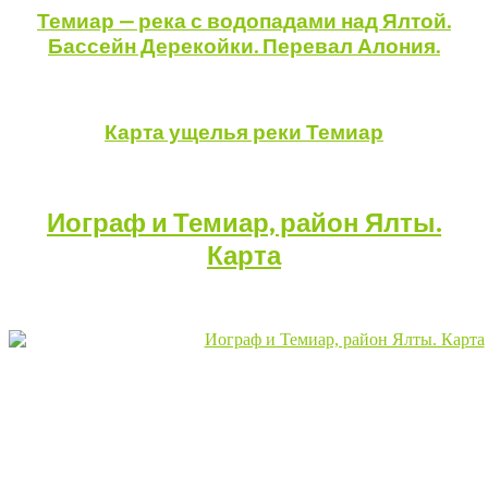
Темиар — река с водопадами над Ялтой.
Бассейн Дерекойки. Перевал Алония.
Карта ущелья реки Темиар
Иограф и Темиар, район Ялты.
Карта