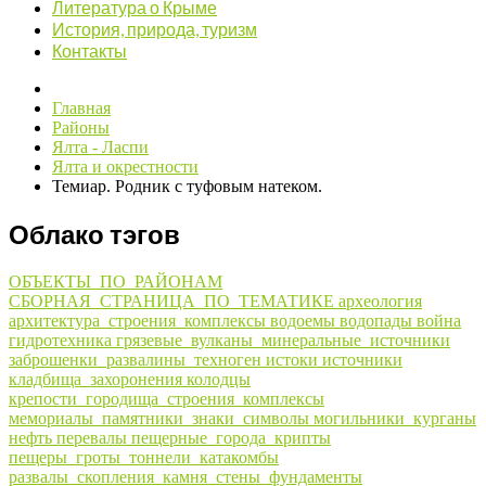
Литература о Крыме
История, природа, туризм
Контакты
Главная
Районы
Ялта - Ласпи
Ялта и окрестности
Темиар. Родник с туфовым натеком.
Облако тэгов
ОБЪЕКТЫ_ПО_РАЙОНАМ
СБОРНАЯ_СТРАНИЦА_ПО_ТЕМАТИКЕ
археология
архитектура_строения_комплексы
водоемы
водопады
война
гидротехника
грязевые_вулканы_минеральные_источники
заброшенки_развалины_техноген
истоки
источники
кладбища_захоронения
колодцы
крепости_городища_строения_комплексы
мемориалы_памятники_знаки_символы
могильники_курганы
нефть
перевалы
пещерные_города_крипты
пещеры_гроты_тоннели_катакомбы
развалы_скопления_камня_стены_фундаменты