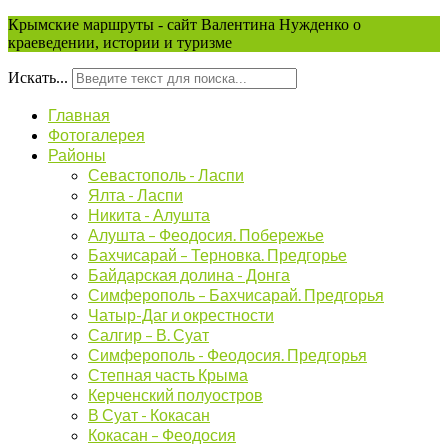
Крымские маршруты - сайт Валентина Нужденко о
краеведении, истории и туризме
Искать...
Главная
Фотогалерея
Районы
Севастополь - Ласпи
Ялта - Ласпи
Никита - Алушта
Алушта – Феодосия. Побережье
Бахчисарай – Терновка. Предгорье
Байдарская долина - Донга
Симферополь – Бахчисарай. Предгорья
Чатыр-Даг и окрестности
Салгир – В. Суат
Симферополь - Феодосия. Предгорья
Степная часть Крыма
Керченский полуостров
В Суат - Кокасан
Кокасан – Феодосия