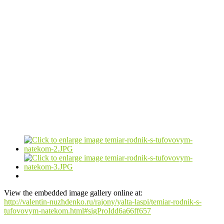
View the embedded image gallery online at:
http://valentin-nuzhdenko.ru/rajony/yalta-laspi/temiar-rodnik-s-
tufovovym-natekom.html#sigProIdd6a66ff657