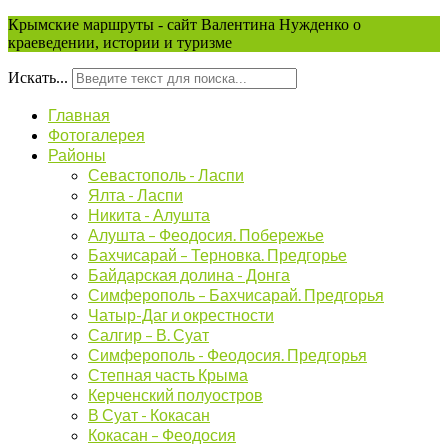
Крымские маршруты - сайт Валентина Нужденко о
краеведении, истории и туризме
Искать...
Главная
Фотогалерея
Районы
Севастополь - Ласпи
Ялта - Ласпи
Никита - Алушта
Алушта – Феодосия. Побережье
Бахчисарай – Терновка. Предгорье
Байдарская долина - Донга
Симферополь – Бахчисарай. Предгорья
Чатыр-Даг и окрестности
Салгир – В. Суат
Симферополь - Феодосия. Предгорья
Степная часть Крыма
Керченский полуостров
В Суат - Кокасан
Кокасан – Феодосия