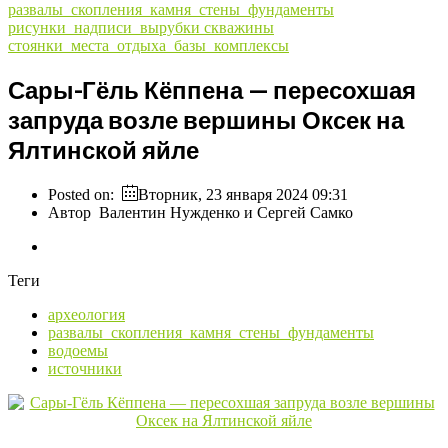
развалы_скопления_камня_стены_фундаменты
рисунки_надписи_вырубки
скважины
стоянки_места_отдыха_базы_комплексы
Сары-Гёль Кёппена — пересохшая
запруда возле вершины Оксек на
Ялтинской яйле
Posted on:
Вторник, 23 января 2024 09:31
Автор
Валентин Нужденко и Сергей Самко
Теги
археология
развалы_скопления_камня_стены_фундаменты
водоемы
источники