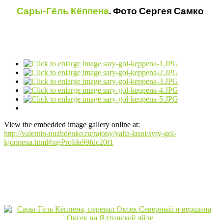
Сары-Гёль Кёппена
. Фото Сергея Самко
View the embedded image gallery online at:
http://valentin-nuzhdenko.ru/rajony/yalta-laspi/syry-gol-
kjoppena.html#sigProIda99fdc20f1