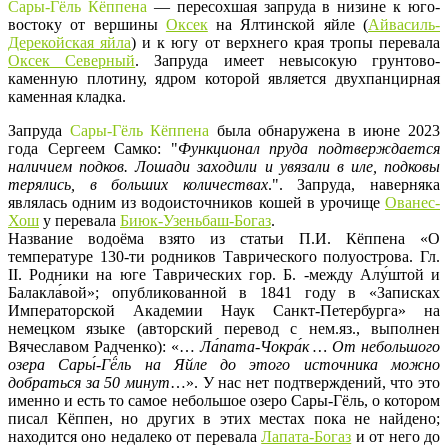
Сары-Гёль Кёппена
— пересохшая запруда в низине к юго-
востоку от вершины
Оксек
на Ялтинской яйле (
Айвасиль-
Дерекойская яйла
) и к югу от верхнего края тропы перевала
Оксек Северный
. Запруда имеет невысокую грунтово-
каменную плотину, ядром которой является двухпанцирная
каменная кладка.
Запруда
Сары-Гёль Кёппена
была обнаружена в июне 2023
года Сергеем Самко: "
Функционал пруда подтверждается
наличием подков. Лошади заходили и увязали в иле, подковы
терялись, в больших количествах
.". Запруда, наверняка
являлась одним из водоисточников кошей в урочище
Ованес-
Хош
у перевала
Биюк-Узеньбаш-Богаз
.
Название водоёма взято из статьи П.И. Кёппена «О
температуре 130-ти родников Таврического полуострова. Гл.
II. Родники на юге Таврических гор. Б. -между Алу́штой и
Балакла́вой»; опубликованной в 1841 году в «Записках
Императорской Академии Наук Санкт-Петербурга» на
немецком языке (авторский перевод с нем.яз., выполнен
Вячеславом Радченко): «…
Ла́пата-Чокра́к … От небольшого
озера Сары́-Гё́ль на Яйле до этого источника можно
добраться за 50 минут
…». У нас нет подтверждений, что это
именно и есть то самое небольшое озеро Сары-Гёль, о котором
писал Кёппен, но других в этих местах пока не найдено;
находится оно недалеко от перевала
Лапата-Богаз
и от него до