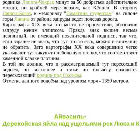
родника
Лапата-Чокрак
минут за 50 добраться действительно
можно, по крайней мере верхом, как Кёппен. В сторону
Лапата-Богаз
, к мемориалу "
Памятник студентам
" на склоне
горы
Лапата
от района запруды ведет полевая дорога.
Картографы XIX века это место не пропустили, обозначив
запруду неким эллипсом. Правда знак вышел весьма
невнятный, не имеющий пояснительной подписи, так что,
если заранее не знать, что тут что-то есть, можно и внимания
не обратить. Зато картографы ХХ века совершенно четко
указывают тут какую-то небольшую стенку, что соответствует
каменной кладке плотины.
В той же долине, что и рассматриваемый тут пересохший
водоем, но восточнее и ниже по тальвегу, находится
пересыхающий
родник под Оксеком
.
Отметка данного водоёма над уровнем моря - 1350 метров.
Айвасиль-
Дерекойская
яйла
над
ущельями
рек
Люка
и
К