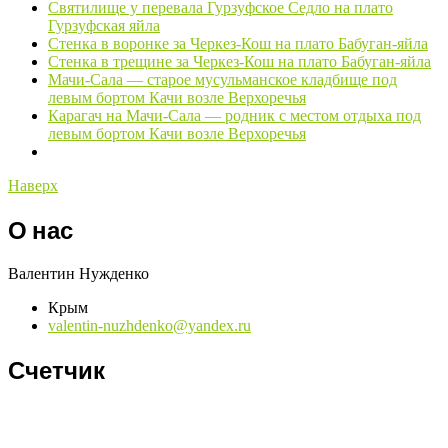
Святилище у перевала Гурзуфское Седло на плато
Гурзуфская яйла
Стенка в воронке за Черкез-Кош на плато Бабуган-яйла
Стенка в трещине за Черкез-Кош на плато Бабуган-яйла
Мачи-Сала — старое мусульманское кладбище под
левым бортом Качи возле Верхоречья
Карагач на Мачи-Сала — родник с местом отдыха под
левым бортом Качи возле Верхоречья
Наверх
О нас
Валентин Нужденко
Крым
valentin-nuzhdenko@yandex.ru
Счетчик