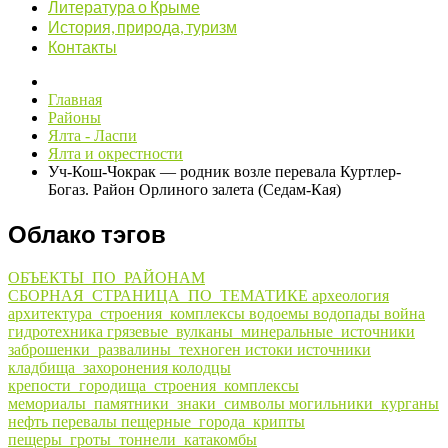
Литература о Крыме
История, природа, туризм
Контакты
Главная
Районы
Ялта - Ласпи
Ялта и окрестности
Уч-Кош-Чокрак — родник возле перевала Куртлер-
Богаз. Район Орлиного залета (Седам-Кая)
Облако тэгов
ОБЪЕКТЫ_ПО_РАЙОНАМ
СБОРНАЯ_СТРАНИЦА_ПО_ТЕМАТИКЕ
археология
архитектура_строения_комплексы
водоемы
водопады
война
гидротехника
грязевые_вулканы_минеральные_источники
заброшенки_развалины_техноген
истоки
источники
кладбища_захоронения
колодцы
крепости_городища_строения_комплексы
мемориалы_памятники_знаки_символы
могильники_курганы
нефть
перевалы
пещерные_города_крипты
пещеры_гроты_тоннели_катакомбы