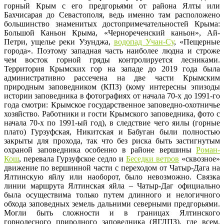
горный Крым с его предгорьями от района Ялты или
Бахчисарая до Севастополя, ведь именно там расположено
большинство знаменитых достопримечательностей Крыма:
Большой Каньон Крыма, «Чернореченский каньон», Ай-
Петри, ущелье реки Узунджа,
водопад Учан-Су
, «Пещерные
города». Поэтому западная часть наиболее людна и строже
чем восток горной гряды контролируется лесниками.
Территория Крымских гор на западе до 2019 года была
административно рассечена на две части Крымским
природным заповедником (КПЗ) (кому интересны эпизоды
истории заповедника в фотографиях от начала 70-х до 1991-го
года смотри: Крымское государственное заповедно-охотничье
хозяйство. Работники и гости Крымского заповедника, фото с
начала 70-х по 1991-ый год), в следствие чего яилы (горные
плато) Гурзуфская, Никитская и Бабуган были полностью
закрыты для прохода, так что без риска быть застигнутым
охраной заповедника особенно в районе вершины
Роман-
Кош
, перевала Гурзуфское седло и
Беседки ветров
«сквозное»
движение по вершинной части с переходом от Чатыр-Дага на
Ялтинскую яйлу или наоборот, было невозможно. Связка
линии маршрута Ялтинская яйла – Чатыр-Даг официально
была осуществима только путем длинного и нелогичного
обхода заповедных земель дальними северными предгорьями.
Могли быть сложности и в границах Ялтинского
горнолесного природного заповедника (ЯГЛПЗ), где всем,