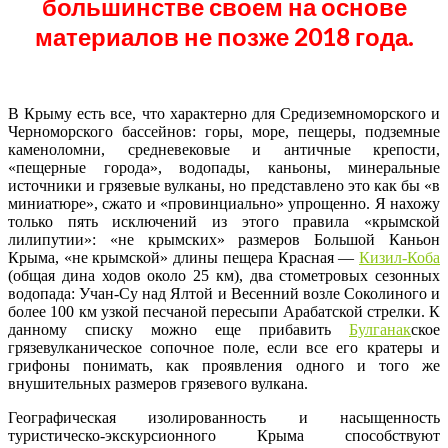
большинстве своем на основе
материалов не позже 2018 года.
В Крыму есть все, что характерно для Средиземноморского и
Черноморского бассейнов: горы, море, пещеры, подземные
каменоломни, средневековые и античные крепости,
«пещерные города», водопады, каньоны, минеральные
источники и грязевые вулканы, но представлено это как бы «в
миниатюре», сжато и «провинциально» упрощенно. Я нахожу
только пять исключений из этого правила «крымской
лилипутии»: «не крымских» размеров Большой Каньон
Крыма, «не крымской» длины пещера Красная —
Кизил-Коба
(общая дина ходов около 25 км), два стометровых сезонных
водопада: Учан-Су над Ялтой и Весенний возле Соколиного и
более 100 км узкой песчаной пересыпи Арабатской стрелки. К
данному списку можно еще прибавить
Булганак
ское
грязевулканическое сопочное поле, если все его кратеры и
грифоны понимать, как проявления одного и того же
внушительных размеров грязевого вулкана.
Географическая изолированность и насыщенность
туристическо-экскурсионного Крыма способствуют