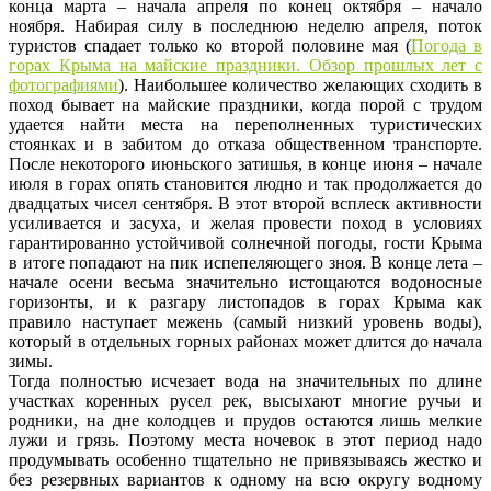
конца марта – начала апреля по конец октября – начало
ноября. Набирая силу в последнюю неделю апреля, поток
туристов спадает только ко второй половине мая (
Погода в
горах Крыма на майские праздники. Обзор прошлых лет с
фотографиями
). Наибольшее количество желающих сходить в
поход бывает на майские праздники, когда порой с трудом
удается найти места на переполненных туристических
стоянках и в забитом до отказа общественном транспорте.
После некоторого июньского затишья, в конце июня – начале
июля в горах опять становится людно и так продолжается до
двадцатых чисел сентября. В этот второй всплеск активности
усиливается и засуха, и желая провести поход в условиях
гарантированно устойчивой солнечной погоды, гости Крыма
в итоге попадают на пик испепеляющего зноя. В конце лета –
начале осени весьма значительно истощаются водоносные
горизонты, и к разгару листопадов в горах Крыма как
правило наступает межень (самый низкий уровень воды),
который в отдельных горных районах может длится до начала
зимы.
Тогда полностью исчезает вода на значительных по длине
участках коренных русел рек, высыхают многие ручьи и
родники, на дне колодцев и прудов остаются лишь мелкие
лужи и грязь. Поэтому места ночевок в этот период надо
продумывать особенно тщательно не привязываясь жестко и
без резервных вариантов к одному на всю округу водному