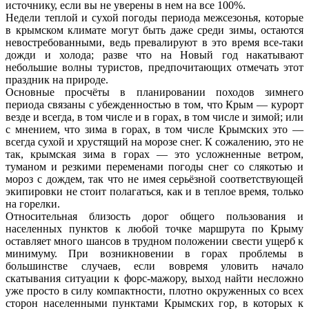
источнику, если вы не уверены в нем на все 100%.
Недели теплой и сухой погоды периода межсезонья, которые
в крымском климате могут быть даже среди зимы, остаются
невостребованными, ведь превалируют в это время все-таки
дожди и холода; разве что на Новый год накатывают
небольшие волны туристов, предпочитающих отмечать этот
праздник на природе.
Основные просчёты в планировании походов зимнего
периода связаны с убежденностью в том, что Крым — курорт
везде и всегда, в том числе и в горах, в том числе и зимой; или
с мнением, что зима в горах, в том числе Крымских это —
всегда сухой и хрустящий на морозе снег. К сожалению, это не
так, крымская зима в горах — это усложненные ветром,
туманом и резкими переменами погоды снег со слякотью и
мороз с дождем, так что не имея серьёзной соответствующей
экипировки не стоит полагаться, как и в теплое время, только
на горелки.
Относительная близость дорог общего пользования и
населенных пунктов к любой точке маршрута по Крыму
оставляет много шансов в трудном положении свести ущерб к
минимуму. При возникновении в горах проблемы в
большинстве случаев, если вовремя уловить начало
скатывания ситуации к форс-мажору, выход найти несложно
уже просто в силу компактности, плотно окруженных со всех
сторон населенными пунктами Крымских гор, в которых к