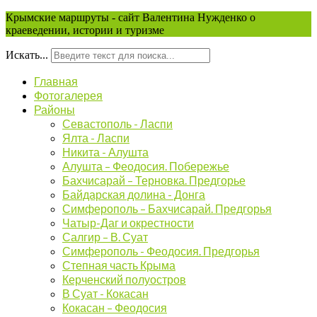
Крымские маршруты - сайт Валентина Нужденко о
краеведении, истории и туризме
Искать...
Главная
Фотогалерея
Районы
Севастополь - Ласпи
Ялта - Ласпи
Никита - Алушта
Алушта – Феодосия. Побережье
Бахчисарай – Терновка. Предгорье
Байдарская долина - Донга
Симферополь – Бахчисарай. Предгорья
Чатыр-Даг и окрестности
Салгир – В. Суат
Симферополь - Феодосия. Предгорья
Степная часть Крыма
Керченский полуостров
В Суат - Кокасан
Кокасан – Феодосия