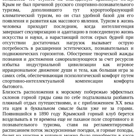
Крым не был причиной русского спортивно-познавательного
туризма, дополнившего тут курортообразующий
климатический туризм, но он стал удобной базой для его
появления и развития как массового явления. Туризм в жизнь
человека приходит последним, когда интеллигенция
завершает секуляризацию и адаптацию в повседневную жизнь
искусства и науки, а нарастающий поток серых будней при
отсутствии достаточных нагрузок вызывает острую
потребность в расширении эстетических, познавательных и
подвижнических горизонтов. Обострение творческой жажды
познания и достижения самореализующееся за счет ресурсов
избытка индустриальной цивилизации как игровое
иррациональное движение души и тела, как большая игра за
самих себя, обеспечивающая психологический комфорт путем
спортивно-интеллектуальной компенсации комфорта
бытового.
Близость расположения к морскому побережью эффектных
склонов горной гряды сама по себе подталкивала разбавить
пляжный отдых путешествиями, и с приближением ХХ века
эта идея в буквальном смысле были уже не за горами.
Появившийся в 1890 году Крымский горный клуб берется
возделывать в те времена еще не паханое поле спортивного и
познавательного туризма, ставя на регламентируемый
расписанием поток экскурсионные поездки, и горные походы,
билет на участие в которых можно было приобрести в кассе