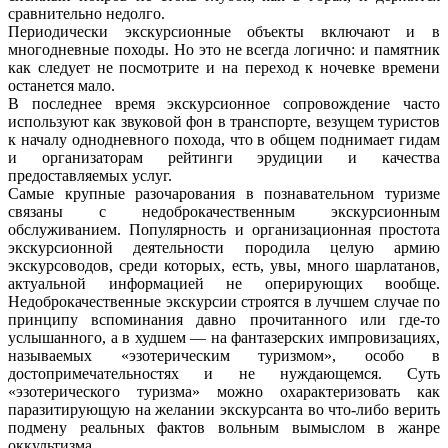
сравнительно недолго.
Периодически экскурсионные объекты включают и в
многодневные походы. Но это не всегда логично: и памятник
как следует не посмотрите и на переход к ночевке времени
останется мало.
В последнее время экскурсионное сопровождение часто
используют как звуковой фон в транспорте, везущем туристов
к началу однодневного похода, что в общем поднимает гидам
и организаторам рейтинги эрудиции и качества
предоставляемых услуг.
Самые крупные разочарования в познавательном туризме
связаны с недоброкачественным экскурсионным
обслуживанием. Популярность и организационная простота
экскурсионной деятельности породила целую армию
экскурсоводов, среди которых, есть, увы, много шарлатанов,
актуальной информацией не оперирующих вообще.
Недоброкачественные экскурсии строятся в лучшем случае по
принципу вспоминания давно прочитанного или где-то
услышанного, а в худшем — на фантазерских импровизациях,
называемых «эзотерическим туризмом», особо в
достопримечательностях и не нуждающемся. Суть
«эзотерического туризма» можно охарактеризовать как
паразитирующую на желании экскурсанта во что-либо верить
подмену реальных фактов вольным вымыслом в жанре
оккультизма.