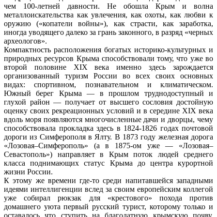
чем 100-летней давности. Не обошла Крым и волна
металлоискательства как увлечения, как охоты, как любви к
оружию («копатели войны»), как страсти, как заработка,
иногда уводящего далеко за грань законного, в разряд «черных
археологов».
Компактность расположения богатых историко-культурных и
природных ресурсов Крыма способствовали тому, что уже во
второй половине XIX века именно здесь зарождается
организованный туризм России во всех своих основных
видах: спортивном, познавательном и климатическом.
Южный берег Крыма — в прошлом труднодоступный и
глухой район — получает от высшего сословия достойную
оценку своих рекреационных условий и в середине XIX века
вдоль моря появляются многочисленные дачи и дворцы, чему
способствовала прокладка здесь в 1824-1826 годах почтовой
дороги из Симферополя в Ялту. В 1873 году железная дорога
«Лозовая–Симферополь» (а в 1875-ом уже — «Лозовая–
Севастополь») направляет в Крым поток людей среднего
класса поднимающих статус Крыма до центра курортной
жизни России.
К этому же времени где-то среди напитавшейся западными
идеями интеллигенции вслед за своим европейским коллегой
уже собирал рюкзак для «крестового» похода против
домашнего уюта первый русский турист, которому только и
оставалось что ступить на благодатную крымскую почву.