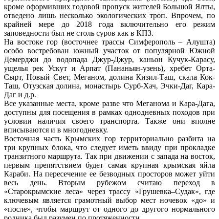
кроме оформивших годовой пропуск жителей Большой Ялты,
отведено лишь несколько экологических троп. Впрочем, по
крайней мере до 2018 года включительно его режим
заповедности был не столь суров как в КПЗ.
На востоке гор (восточнее трассы Симферополь – Алушта)
особо востребован южный участок от популярной Южной
Демерджи до водопада Джур-Джур, каньон Кучук-Карасу,
ущелья рек Ускут и Арпат (Пананьян-узень), хребет Орта-
Сырт, Новый Свет, Меганом, долина Кизил-Таш, скала Кок-
Таш, Отузская долина, монастырь Сурб-Хач, Эчки-Даг, Кара-
Даг и д.р.
Все указанные места, кроме разве что Меганома и Кара-Дага,
доступны для посещения в рамках однодневных походов при
условии наличия своего транспорта. Также они вполне
вписываются и в многодневку.
Восточная часть Крымских гор территориально разбита на
три крупных блока, что следует иметь ввиду при прокладке
транзитного маршрута. Так при движении с запада на восток,
первым препятствием будет самая крупная крымская яйла
Караби. На пересечение ее безводных просторов может уйти
весь день. Вторым рубежом считаю переход в
«Старокрымские леса» через трассу «Грушевка–Судак», где
ключевым является грамотный выбор мест ночевок «до» и
«после», чтобы маршрут от одного до другого нормального
родника был разумен по протяженности.