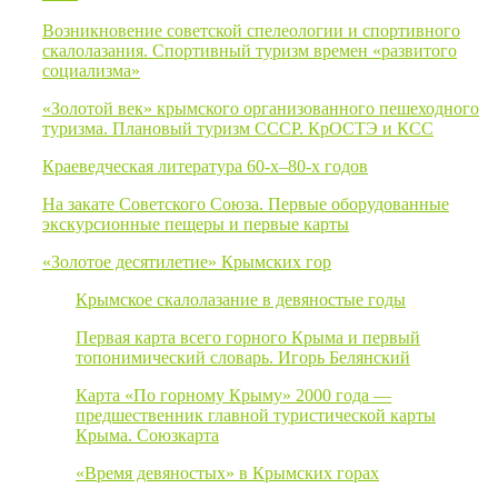
Возникновение советской спелеологии и спортивного
скалолазания. Спортивный туризм времен «развитого
социализма»
«Золотой век» крымского организованного пешеходного
туризма. Плановый туризм СССР. КрОСТЭ и КСС
Краеведческая литература 60-х–80-х годов
На закате Советского Союза. Первые оборудованные
экскурсионные пещеры и первые карты
«Золотое десятилетие» Крымских гор
Крымское скалолазание в девяностые годы
Первая карта всего горного Крыма и первый
топонимический словарь. Игорь Белянский
Карта «По горному Крыму» 2000 года —
предшественник главной туристической карты
Крыма. Союзкарта
«Время девяностых» в Крымских горах