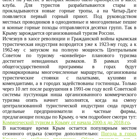
клуба. Для туристов разрабатываются стары и
прокладываются новые горные тропы, а на Чатыр-Даге
появляется первый горный приют. Под руководством
местных проводников в однодневные и многодневные пешие
и конные горные походы отправляются десятки групп. Так в
Крыму зарождается организованный туризм России.
Исчезнув в хаосе революции и Гражданской войны крымская
туристическая индустрия возродится уже к 1923-му году, а к
1962-му с запуском на полную мощность Центральным
Советом по туризму «конвейера» планового туризма
достигнет невиданных размахов. В рамках этой
общегосударственной программы в горах будут
промаркированы многочисленные маршруты, организованы
туристические стоянки с палатками, кухнями и
комендантами, а в городах задействованы гостиницы. Только
через 10 лет после разрушения в 1991-ом году всей Советской
системы пустующая ниша организованного коммерческого
туризма опять начнет заполнятся, когда на смену
централизованной туристической индустрии сюда придут
отдельные предприниматели и частные фирмы,
предлагающие походы по Крыму, о чем подробнее смотри тут:
Коммерческий туризм в Крыму от начала 2000-х до 2018-го
.
В настоящее время Крым остается популярным местом
сезонного отдыха (смотри дополнительно:
Погода в горах