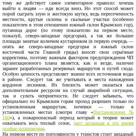
тому же действует самое элементарное правило: хочешь
выйти к людям — иди всегда вниз. Но этот способ может
порой сыграть злую и жестокую шутку, ведь пересеченность
местности, крутые склоны и скальные участки (особенно
показателен в этом отношении южный склон Крымских гор),
путаница дорог (по этому показателю на первом месте,
пожалуй, северо-западные предгорья), а так же большие
площади занятые колючим кустарником (в первую очередь —
опять же северо-западные предгорья и южный склон
восточной части Главной гряды) вносят свои серьёзные
коррективы, поэтому важным фактором предупреждения ЧП
организационного плана является, как и везде, наличие
заранее разработанных резервных маршрутов и путей схода.
Особую ценность представляет знание всех источников воды
в районе. Следует так же учитывать и места нахождения
кордонов лесников. Их близость может оказаться как
дополнительным ресурсом на случай аварийной ситуации,
так и сулить неприятности. Не следует забывать, что
официально по Крымским горам проход разрешен только по
установленным маршрутам, ночевки — только в
установленных местах (смотри главу «
Постановление №
160
»), а пожароопасный период который в теории может
охватывать весь теплый сезон,
дает лесникам в это время
особые полномочия
.
На первом месте по популярности у туристов стоит западный