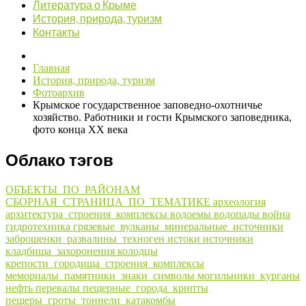
Литература о Крыме
История, природа, туризм
Контакты
Главная
История, природа, туризм
Фотоархив
Крымское государственное заповедно-охотничье
хозяйство. Работники и гости Крымского заповедника,
фото конца ХХ века
Облако тэгов
ОБЪЕКТЫ_ПО_РАЙОНАМ
СБОРНАЯ_СТРАНИЦА_ПО_ТЕМАТИКЕ
археология
архитектура_строения_комплексы
водоемы
водопады
война
гидротехника
грязевые_вулканы_минеральные_источники
заброшенки_развалины_техноген
истоки
источники
кладбища_захоронения
колодцы
крепости_городища_строения_комплексы
мемориалы_памятники_знаки_символы
могильники_курганы
нефть
перевалы
пещерные_города_крипты
пещеры_гроты_тоннели_катакомбы