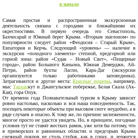
в начало
Самая простая и распространенная экскурсионная
деятельность связана с городами и ближайшими их
окрестностями. В первую очередь это Севастополь,
Бахчисарай и Южный берег Крыма. «Вторым эшелоном» по
популярности следует район «Феодосия – Старый Крым»,
Евпатория и Керчь. Следующий «уровень» — наличие в
экскурсии «походного элемента» степной, предгорной или
горной зоны: район «Судак – Новый Свет», «Пещерные
города», район Большого Каньона, Южная Демерджи, Ай-
Петри, район бухты Ласпи, Кара-Даг (экскурсии
организуются только работниками заповедника).
Затрагиваются и другие места:
Красные пещеры
, например,
мыс
Тархан
кут и Джангульское побережье, Белая Скала (Ак-
Кая), гора Опук.
От времени года Познавательный туризм в Крыму зависит
ровно настолько, насколько и вся наша повседневность. Так,
посещать некоторые объекты при высоком снеге неудобно, а в
ряде случаев и опасно. К тому же, по причине заснеженности,
многое просто не удастся увидеть. Но, в принципе, погодные
условия тут не ставят жестких рамок, уже хотя бы потому, что
в приморских и равнинных областях и предгорьях Крыма
снежный покров не столь глубок, как в горах, и держится