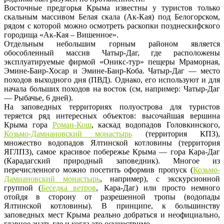
Восточные предгорья Крыма известны у туристов только
скальным массивом Белая скала (Ак-Кая) под Белогорском,
рядом с которой можно осмотреть раскопки позднескифского
городища «Ак-Кая – Вишенное».
Отдельным небольшим горным районом является
обособленный массив Чатыр-Даг, где расположены
эксплуатируемые фирмой «Оникс-тур» пещеры Мраморная,
Эмине-Баир-Хосар и Эмине-Баир-Коба. Чатыр-Даг — место
походов выходного дня (ПВД). Однако, его используют и для
начала больших походов на восток (см, например: Чатыр-Даг
— Рыбачье, 6 дней).
На заповедных территориях полуострова для туристов
теряется ряд интересных объектов: высочайшая вершина
Крыма гора
Роман-Кош
, каскад водопадов Головкинского,
Козьмо-Дамиановский монастырь
(территория КПЗ),
множество водопадов Ялтинской котловины (территория
ЯГЛПЗ), самое красивое побережье Крыма — гора Кара-Даг
(Карадагский природный заповедник). Многое из
перечисленного можно посетить оформив пропуск (
Козьмо-
Дамиановский монастырь
, например), с экскурсионной
группой (
Беседка ветров
, Кара-Даг) или просто немного
отойдя в сторону от разрешенной тропы (водопады
Ялтинской котловины). В принципе, к большинству
заповедных мест Крыма реально добраться и неофициально,
главное знать где и когда это осуществимо.