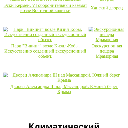
Эски-Кермен. VI оборонительный каземат
Ханский дворец
возле Восточной калитки
Парк "Викинг" возле Кизил-Кобы.
Экскурсионная
Искусственно созданный экскурсионный
пещера
объект.
Мраморная
Дворец Александра III над Массандрой. Южный берег
Крыма
Климатический