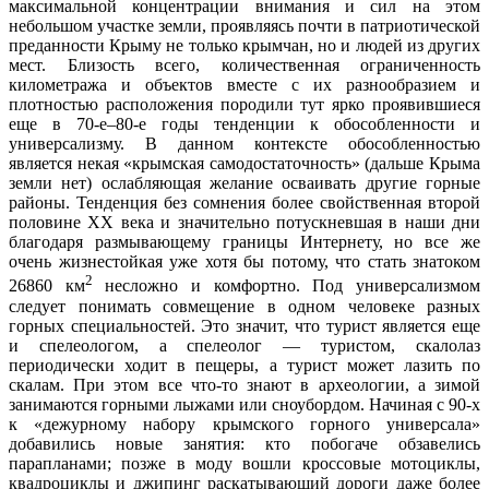
максимальной концентрации внимания и сил на этом
небольшом участке земли, проявляясь почти в патриотической
преданности Крыму не только крымчан, но и людей из других
мест. Близость всего, количественная ограниченность
километража и объектов вместе с их разнообразием и
плотностью расположения породили тут ярко проявившиеся
еще в 70-е–80-е годы тенденции к обособленности и
универсализму. В данном контексте обособленностью
является некая «крымская самодостаточность» (дальше Крыма
земли нет) ослабляющая желание осваивать другие горные
районы. Тенденция без сомнения более свойственная второй
половине ХХ века и значительно потускневшая в наши дни
благодаря размывающему границы Интернету, но все же
очень жизнестойкая уже хотя бы потому, что стать знатоком
2
26860 км
несложно и комфортно. Под универсализмом
следует понимать совмещение в одном человеке разных
горных специальностей. Это значит, что турист является еще
и спелеологом, а спелеолог — туристом, скалолаз
периодически ходит в пещеры, а турист может лазить по
скалам. При этом все что-то знают в археологии, а зимой
занимаются горными лыжами или сноубордом. Начиная с 90-х
к «дежурному набору крымского горного универсала»
добавились новые занятия: кто побогаче обзавелись
парапланами; позже в моду вошли кроссовые мотоциклы,
квадроциклы и джипинг раскатывающий дороги даже более