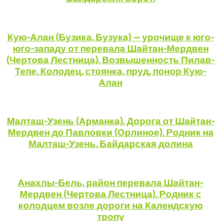
Кую-Алан (Бузика, Бузука) — урочище к юго-
юго-западу от перевала Шайтан-Мердвен
(Чертова Лестница). Возвышенность Пилав-
Тепе. Колодец, стоянка, пруд, понор Кую-
Алан
Малташ-Узень (Арманка). Дорога от Шайтан-
Мердвен до Павловки (Орлиное). Родник на
Малташ-Узень. Байдарская долина
Анахлы-Бель, район перевала Шайтан-
Мердвен (Чертова Лестница). Родник с
колодцем возле дороги на Календскую
тропу