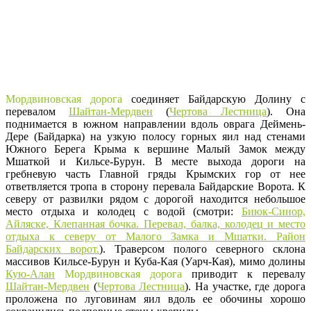
Мордвиновская дорога
соединяет Байдарскую Долину с
перевалом
Шайтан-Мердвен
(
Чертова Лестница
). Она
поднимается в южном направлении вдоль оврага Деймень-
Дере (Байдарка) на узкую полосу горных яил над стенами
Южного Берега Крыма к вершине Малый Замок между
Мшаткой и Кильсе-Бурун. В месте выхода дороги на
гребневую часть Главной гряды Крымских гор от нее
ответвляется тропа в сторону перевала Байдарские Ворота. К
северу от развилки рядом с дорогой находится небольшое
место отдыха и колодец с водой (смотри:
Биюк-Синор,
Айляске, Клепанная бочка. Перевал, балка, колодец и место
отдыха к северу от Малого Замка и Мшатки. Район
Байдарских ворот.
). Траверсом полого северного склона
массивов Кильсе-Бурун и Куба-Кая (Уарч-Кая), мимо долины
Кую-Алан
Мордвиновская дорога
приводит к перевалу
Шайтан-Мердвен
(
Чертова Лестница
). На участке, где дорога
проложена по луговинам яил вдоль ее обочины хорошо