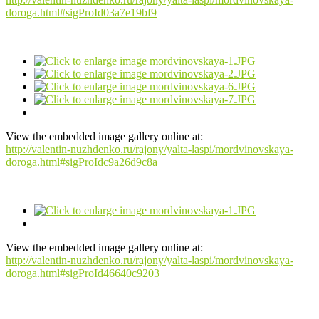
doroga.html#sigProId03a7e19bf9
View the embedded image gallery online at:
http://valentin-nuzhdenko.ru/rajony/yalta-laspi/mordvinovskaya-
doroga.html#sigProIdc9a26d9c8a
View the embedded image gallery online at:
http://valentin-nuzhdenko.ru/rajony/yalta-laspi/mordvinovskaya-
doroga.html#sigProId46640c9203