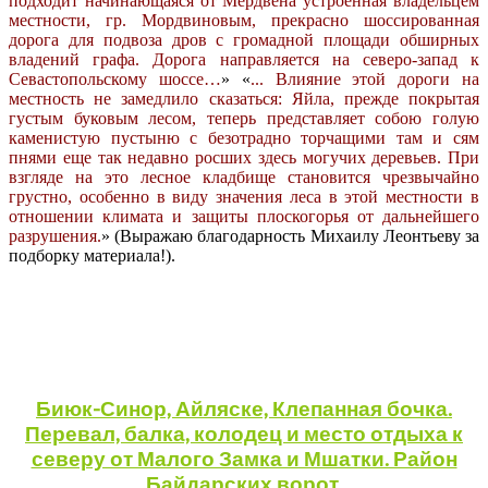
подходит начинающаяся от Мердвена устроенная владельцем
местности, гр. Мордвиновым, прекрасно шоссированная
дорога для подвоза дров с громадной площади обширных
владений графа. Дорога направляется на северо-запад к
Севастопольскому шоссе…
» «
... Влияние этой дороги на
местность не замедлило сказаться: Яйла, прежде покрытая
густым буковым лесом, теперь представляет собою голую
каменистую пустыню с безотрадно торчащими там и сям
пнями еще так недавно росших здесь могучих деревьев. При
взгляде на это лесное кладбище становится чрезвычайно
грустно, особенно в виду значения леса в этой местности в
отношении климата и защиты плоскогорья от дальнейшего
разрушения.
» (Выражаю благодарность Михаилу Леонтьеву за
подборку материала!).
Биюк-Синор, Айляске, Клепанная бочка.
Перевал, балка, колодец и место отдыха к
северу от Малого Замка и Мшатки. Район
Байдарских ворот.