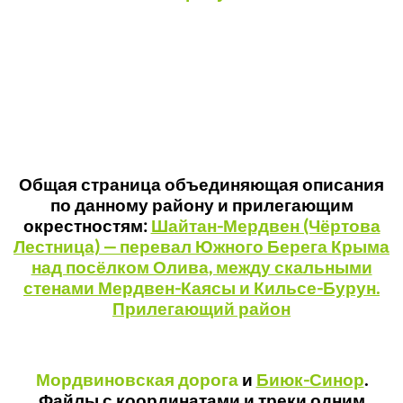
Общая страница объединяющая описания
по данному району и прилегающим
окрестностям:
Шайтан-Мердвен (Чёртова
Лестница) — перевал Южного Берега Крыма
над посёлком Олива, между скальными
стенами Мердвен-Каясы и Кильсе-Бурун.
Прилегающий район
Мордвиновская дорога
и
Биюк-Синор
.
Файлы с координатами и треки одним