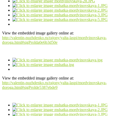
View the embedded image gallery online at:
http://valentin-nuzhdenko.ru/rajony/yalta-laspi/mordvinovskaya-
doroga.html#sigProIda0e6b3d50e
View the embedded image gallery online at:
http://valentin-nuzhdenko.ru/rajony/yalta-laspi/mordvinovskaya-
doroga.html#sigProIde5387ebde9