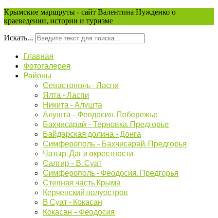
Крымские маршруты - сайт Валентина Нужденко о
краеведении, истории и туризме
Искать...
Главная
Фотогалерея
Районы
Севастополь - Ласпи
Ялта - Ласпи
Никита - Алушта
Алушта – Феодосия. Побережье
Бахчисарай – Терновка. Предгорье
Байдарская долина - Донга
Симферополь – Бахчисарай. Предгорья
Чатыр-Даг и окрестности
Салгир – В. Суат
Симферополь - Феодосия. Предгорья
Степная часть Крыма
Керченский полуостров
В Суат - Кокасан
Кокасан – Феодосия