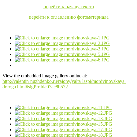
перейти к началу текста
перейти к оглавлению фотоматериала
View the embedded image gallery online at:
http://valentin-nuzhdenko.ru/rajony/yalta-laspi/mordvinovskaya-
doroga.html#sigProIda07ac8b572