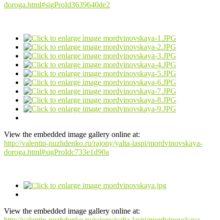
doroga.html#sigProId3639640de2
View the embedded image gallery online at:
http://valentin-nuzhdenko.ru/rajony/yalta-laspi/mordvinovskaya-
doroga.html#sigProIdc733e1d90a
View the embedded image gallery online at:
http://valentin-nuzhdenko.ru/rajony/yalta-laspi/mordvinovskaya-