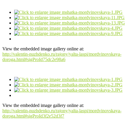
View the embedded image gallery online at:
http://valentin-nuzhdenko.ru/rajony/yalta-laspi/mordvinovskaya-
doroga.html#sigProId75dc2e98a6
View the embedded image gallery online at:
http://valentin-nuzhdenko.ru/rajony/yalta-laspi/mordvinovskaya-
doroga.html#sigProId3f2e52d3f7