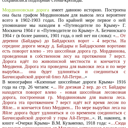
сохранились подпорные стены-крепиды.
Мордвиновская дорога
имеет давнюю историю. Построена
она была графом Мордвиновым для вывоза леса вероятнее
всего в 1902-1903 годах. По крайней мере первое о ней
упоминание мы находим в «Путеводителе по Крыму» Г.
Москвича 1904 г и «Путеводителе по Крыму» А. Безчинскаго
1904 г (в более ранних, 1901 года, о ней нет ни слова): «
... От
деревни (Байдары) до Байдарских ворот - 4 версты. На
середине дороги между д. Байдары и Байдарскими воротами
есть поворот влево - это шоссейная дорога гр. Мордвинова,
проведенная в собственном лесу на протяжении 7 верст.
Дорога идёт по живописной местности и кончается у
Мердвеня. Дорога эта проведена для вывозки леса и по мере
вырубки... она будет удлиняться и соединиться с
Бахчисарайской дорогой близ Ай-Петри..
.»
В монографии «Казенные шоссейные дороги Крыма» 1916
года на стр. 26 читаем: «
... Не доезжая 2 вер. до ст. Байдары
находится поворот влево - новая шоссейная лесовозная
дорога, построенная гр. Мордвиновым для вывоза леса.
Дорога эта протяжением 7 верст идёт всё время лесом по
Яйле... и кончается близ Мердвен... По мере вырубки леса на
Яйле дорога будет удлиняться и со временем соединиться с
Бахчисарайской дорогой у горы Ай-Петри...
». И, наконец, в
книге «Очерки Крыма» В.М. Кузьменко, 1918 года: «
…Сюда