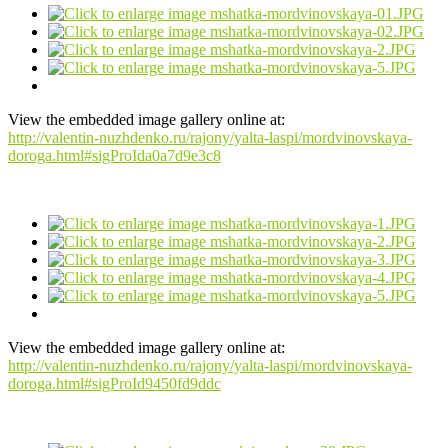
View the embedded image gallery online at:
http://valentin-nuzhdenko.ru/rajony/yalta-laspi/mordvinovskaya-
doroga.html#sigProIda0a7d9e3c8
View the embedded image gallery online at:
http://valentin-nuzhdenko.ru/rajony/yalta-laspi/mordvinovskaya-
doroga.html#sigProId9450fd9ddc