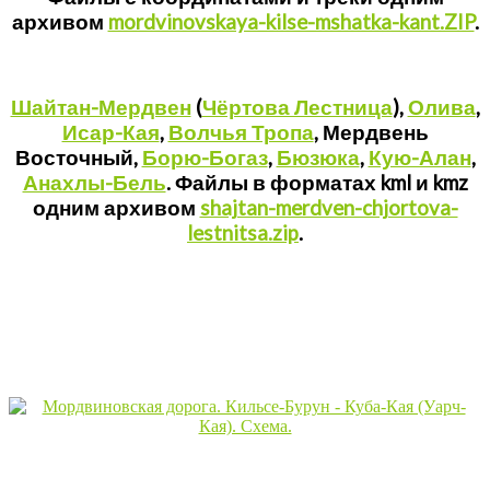
архивом
mordvinovskaya-kilse-mshatka-kant.ZIP
.
Шайтан-Мердвен
(
Чёртова Лестница
),
Олива
,
Исар-Кая
,
Волчья Тропа
, Мердвень
Восточный,
Борю-Богаз
,
Бюзюка
,
Кую-Алан
,
Анахлы-Бель
. Файлы в форматах kml и kmz
одним архивом
shajtan-merdven-chjortova-
lestnitsa.zip
.