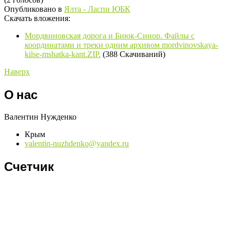
Опубликовано в
Ялта - Ласпи ЮБК
Скачать вложения:
Мордвиновская дорога и Биюк-Синор. Файлы с
координатами и треки одним архивом mordvinovskaya-
kilse-mshatka-kant.ZIP.
(388 Скачиваний)
Наверх
О нас
Валентин Нужденко
Крым
valentin-nuzhdenko@yandex.ru
Счетчик