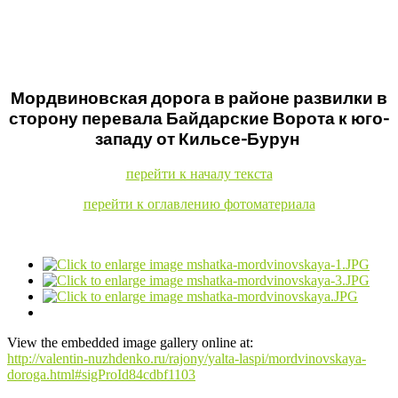
Мордвиновская дорога в районе развилки в
сторону перевала Байдарские Ворота к юго-
западу от Кильсе-Бурун
перейти к началу текста
перейти к оглавлению фотоматериала
View the embedded image gallery online at:
http://valentin-nuzhdenko.ru/rajony/yalta-laspi/mordvinovskaya-
doroga.html#sigProId84cdbf1103