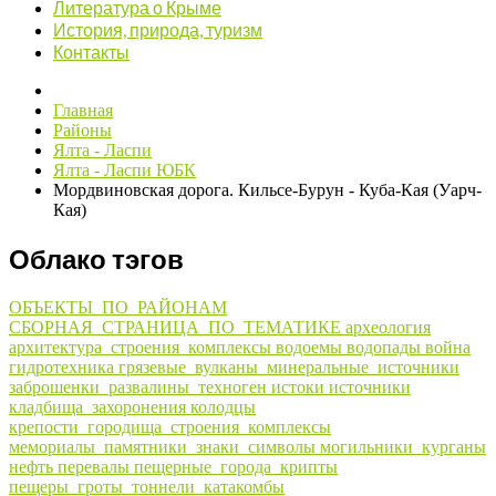
Литература о Крыме
История, природа, туризм
Контакты
Главная
Районы
Ялта - Ласпи
Ялта - Ласпи ЮБК
Мордвиновская дорога. Кильсе-Бурун - Куба-Кая (Уарч-
Кая)
Облако тэгов
ОБЪЕКТЫ_ПО_РАЙОНАМ
СБОРНАЯ_СТРАНИЦА_ПО_ТЕМАТИКЕ
археология
архитектура_строения_комплексы
водоемы
водопады
война
гидротехника
грязевые_вулканы_минеральные_источники
заброшенки_развалины_техноген
истоки
источники
кладбища_захоронения
колодцы
крепости_городища_строения_комплексы
мемориалы_памятники_знаки_символы
могильники_курганы
нефть
перевалы
пещерные_города_крипты
пещеры_гроты_тоннели_катакомбы