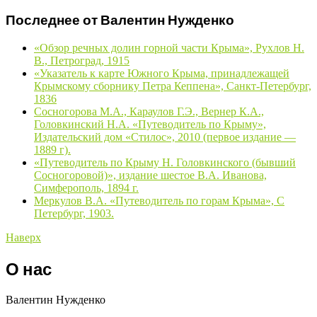
Последнее от Валентин Нужденко
«Обзор речных долин горной части Крыма», Рухлов Н.
В., Петроград, 1915
«Указатель к карте Южного Крыма, принадлежащей
Крымскому сборнику Петра Кеппена», Санкт-Петербург,
1836
Сосногорова М.А., Караулов Г.Э., Вернер К.А.,
Головкинский Н.А. «Путеводитель по Крыму»,
Издательский дом «Стилос», 2010 (первое издание —
1889 г).
«Путеводитель по Крыму Н. Головкинского (бывший
Сосногоровой)», издание шестое В.А. Иванова,
Симферополь, 1894 г.
Меркулов В.А. «Путеводитель по горам Крыма», С
Петербург, 1903.
Наверх
О нас
Валентин Нужденко