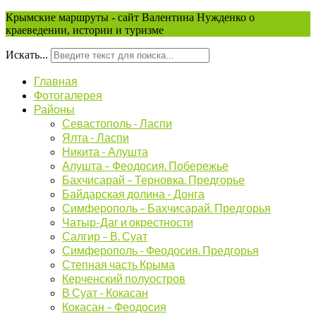
Крымские маршруты - сайт Валентина Нужденко о
краеведении, истории и туризме
Искать...
Главная
Фотогалерея
Районы
Севастополь - Ласпи
Ялта - Ласпи
Никита - Алушта
Алушта – Феодосия. Побережье
Бахчисарай – Терновка. Предгорье
Байдарская долина - Донга
Симферополь – Бахчисарай. Предгорья
Чатыр-Даг и окрестности
Салгир – В. Суат
Симферополь - Феодосия. Предгорья
Степная часть Крыма
Керченский полуостров
В Суат - Кокасан
Кокасан – Феодосия