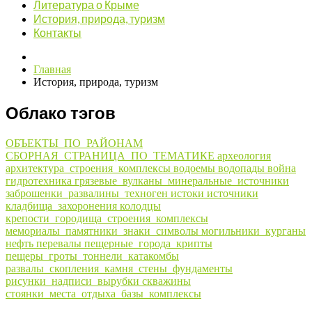
Литература о Крыме
История, природа, туризм
Контакты
Главная
История, природа, туризм
Облако тэгов
ОБЪЕКТЫ_ПО_РАЙОНАМ
СБОРНАЯ_СТРАНИЦА_ПО_ТЕМАТИКЕ
археология
архитектура_строения_комплексы
водоемы
водопады
война
гидротехника
грязевые_вулканы_минеральные_источники
заброшенки_развалины_техноген
истоки
источники
кладбища_захоронения
колодцы
крепости_городища_строения_комплексы
мемориалы_памятники_знаки_символы
могильники_курганы
нефть
перевалы
пещерные_города_крипты
пещеры_гроты_тоннели_катакомбы
развалы_скопления_камня_стены_фундаменты
рисунки_надписи_вырубки
скважины
стоянки_места_отдыха_базы_комплексы