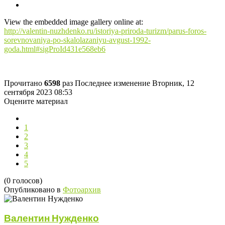
View the embedded image gallery online at:
http://valentin-nuzhdenko.ru/istoriya-priroda-turizm/parus-foros-
sorevnovaniya-po-skalolazaniyu-avgust-1992-
goda.html#sigProId431e568eb6
Прочитано
6598
раз
Последнее изменение Вторник, 12
сентября 2023 08:53
Оцените материал
1
2
3
4
5
(0 голосов)
Опубликовано в
Фотоархив
Валентин Нужденко