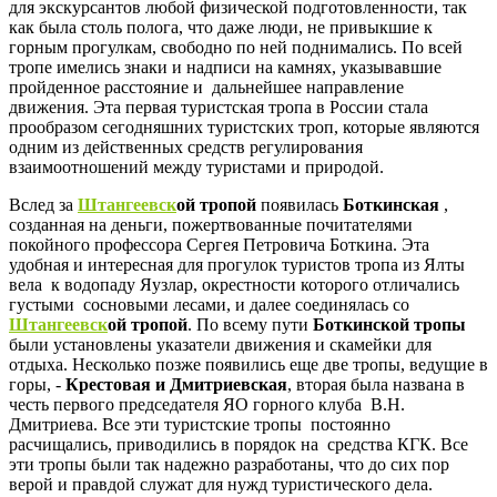
для экскурсантов любой физической подготовленности, так
как была столь полога, что даже люди, не привыкшие к
горным прогулкам, свободно по ней поднимались. По всей
тропе имелись знаки и надписи на камнях, указывавшие
пройденное расстояние и дальнейшее направление
движения. Эта первая туристская тропа в России стала
прообразом сегодняшних туристских троп, которые являются
одним из действенных средств регулирования
взаимоотношений между туристами и природой.
Вслед за
Штангеевск
ой тропой
появилась
Боткинская
,
созданная на деньги, пожертвованные почитателями
покойного профессора Сергея Петровича Боткина. Эта
удобная и интересная для прогулок туристов тропа из Ялты
вела к водопаду Яузлар, окрестности которого отличались
густыми сосновыми лесами, и далее соединялась со
Штангеевск
ой тропой
. По всему пути
Боткинской тропы
были установлены указатели движения и скамейки для
отдыха. Несколько позже появились еще две тропы, ведущие в
горы, -
Крестовая и Дмитриевская
, вторая была названа в
честь первого председателя ЯО горного клуба В.Н.
Дмитриева. Все эти туристские тропы постоянно
расчищались, приводились в порядок на средства КГК. Все
эти тропы были так надежно разработаны, что до сих пор
верой и правдой служат для нужд туристического дела.