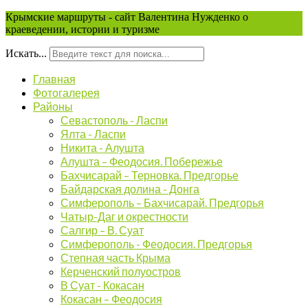
Крымские маршруты - сайт Валентина Нужденко о
краеведении, истории и туризме
Искать...
Главная
Фотогалерея
Районы
Севастополь - Ласпи
Ялта - Ласпи
Никита - Алушта
Алушта – Феодосия. Побережье
Бахчисарай – Терновка. Предгорье
Байдарская долина - Донга
Симферополь – Бахчисарай. Предгорья
Чатыр-Даг и окрестности
Салгир – В. Суат
Симферополь - Феодосия. Предгорья
Степная часть Крыма
Керченский полуостров
В Суат - Кокасан
Кокасан – Феодосия