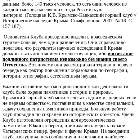
данным, более 140 тысяч человек, то есть один человек из
каждой тысячи, населявших тогда Российскую
империю. (Голоцван К.В. Крымско-Кавказский горный клуб //
Историческое наследие Крыма. Симферополь, 2007. № 18. С.
157-187).
Основатели Клуба прозорливо видели в краеведческом
туризме больше, чем одни развлечения. Они справедливо
полагали, что результаты научных исследований Крыма
должны стать достоянием путешествующих, ибо
воспитание
подлинного патриотизма невозможно без знания своего
Отечества.
Вот почему они рассматривали туризм в первую
очередь как фактор повышения образования по географии,
истории, этнографии, естественным наукам.
Важной составной частью пропагандистской деятельности
клуба была охрана памятников истории и природы.
Крымский горный клуб можно считать одним из первых, если
не первым обществом, поставившим в качестве специальной,
задачу сохранения памятников природы. Большую работу
клуб проводил по сохранению исторических объектов. Члены
Клуба изготовляли ограждения для археологических
памятников Южного берега, принимались меры к охране
Чатырдагских пещер, флоры и фауны Крыма. На заседании
клуба заслушивались сообщения и о состоянии наиболее