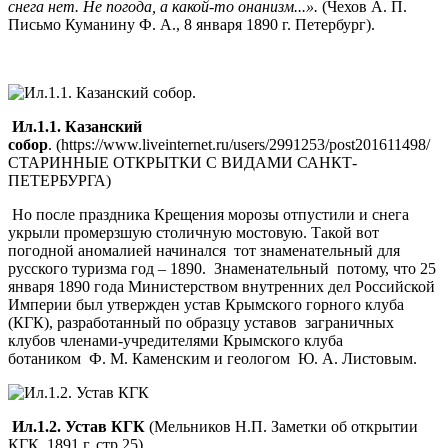
снега нет. Не погода, а какой-то онанизм...».
(Чехов А. П.
Письмо Куманину Ф. А., 8 января 1890 г. Петербург).
Ил.1.1. Казанский
собор
. (https://www.liveinternet.ru/users/2991253/post201611498/
СТАРИННЫЕ ОТКРЫТКИ С ВИДАМИ САНКТ-
ПЕТЕРБУРГА)
Но после праздника Крещения морозы отпустили и снега
укрыли промерзшую столичную мостовую. Такой вот
погодной аномалией начинался тот знаменательный для
русского туризма год – 1890. Знаменательный потому, что 25
января 1890 года Министерством внутренних дел Российской
Империи был утвержден устав Крымского горного клуба
(КГК), разработанный по образцу уставов заграничных
клубов членами-учредителями Крымского клуба
ботаником Ф. М. Каменским и геологом Ю. А. Листовым.
Ил.1.2. Устав КГК
(Мельников Н.П. Заметки об открытии
КГК. 1891 г. стр.25)