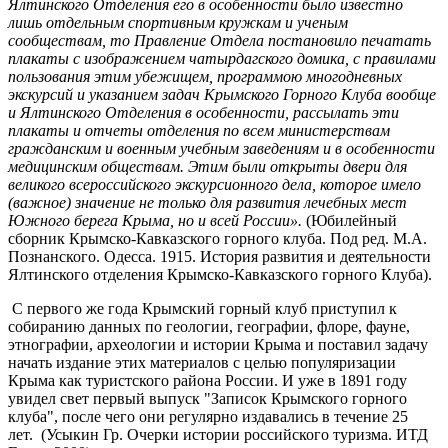
Ялтинского Отделения его в особенности было известно
лишь отдельным спортивным кружкам и ученым
сообществам, то Правление Отдела постановило печатать
плакаты с изображением чатырдагского домика, с правилами
пользования этим убежищем, программою многодневных
экскурсий и указанием задач Крымского Горного Клуба вообще
и Ялтинского Отделения в особенности, рассылать эти
плакаты и отчеты отделения по всем министерствам
гражданским и военным учебным заведениям и в особенности
медицинским обществам. Этим были открыты двери для
великого всероссийского экскурсионного дела, которое имело
(важное) значение не только для развития лечебных мест
Южного берега Крыма, но и всей России».
(Юбилейный
сборник Крымско-Кавказского горного клуба. Под ред. М.А.
Познанского. Одесса. 1915. История развития и деятельности
Ялтинского отделения Крымско-Кавказского горного Клуба).
С первого же года Крымский горный клуб приступил к
собиранию данных по геологии, географии, флоре, фауне,
этнографии, археологии и истории Крыма и поставил задачу
начать издание этих материалов с целью популяризации
Крыма как туристского района России. И уже в 1891 году
увидел свет первый выпуск "Записок Крымского горного
клуба", после чего они регулярно издавались в течение 25
лет. (Усыкин Гр. Очерки истории российского туризма. ИТД