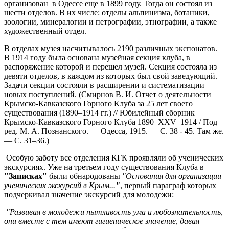
организован в Одессе еще в 1899 году. Тогда он состоял из
шести отделов. В их числе: отделы альпинизма, ботаники,
зоологии, минералогии и петрографии, этнографии, а также
художественный отдел.
В отделах музея насчитывалось 2190 различных экспонатов.
В 1914 году была основана музейная секция клуба, в
распоряжение которой и перешел музей. Секция состояла из
девяти отделов, в каждом из которых был свой заведующий.
Задачи секции состояли в расширении и систематизации
новых поступлений. (Смирнов В. И. Отчет о деятельности
Крымско-Кавказского Горного Клуба за 25 лет своего
существования (1890–1914 гг.) // Юбилейный сборник
Крымско-Кавказского Горного Клуба 1890–XXV–1914 / Под
ред. М. А. Познанского. — Одесса, 1915. — С. 38 - 45. Там же.
— С. 31–36.)
Особую заботу все отделения КГК проявляли об ученических
экскурсиях. Уже на третьем году существования Клуба в
"Записках"
были обнародованы
"Основания для организации
ученических экскурсий в Крым...
"
, первый параграф которых
подчеркивал значение экскурсий для молодежи:
"Развивая в молодежи пытливость ума и любознательность,
они вместе с тем имеют гигиеническое значение, давая