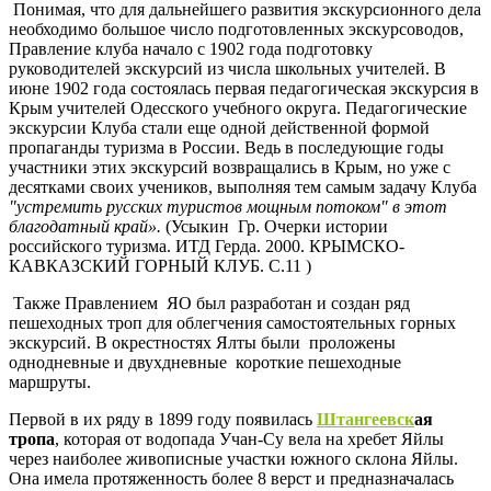
Понимая, что для дальнейшего развития экскурсионного дела
необходимо большое число подготовленных экскурсоводов,
Правление клуба начало с 1902 года подготовку
руководителей экскурсий из числа школьных учителей. В
июне 1902 года состоялась первая педагогическая экскурсия в
Крым учителей Одесского учебного округа. Педагогические
экскурсии Клуба стали еще одной действенной формой
пропаганды туризма в России. Ведь в последующие годы
участники этих экскурсий возвращались в Крым, но уже с
десятками своих учеников, выполняя тем самым задачу Клуба
"устремить русских туристов мощным потоком" в этот
благодатный край».
(Усыкин Гр. Очерки истории
российского туризма. ИТД Герда. 2000. КРЫМСКО-
КАВКАЗСКИЙ ГОРНЫЙ КЛУБ. С.11 )
Также Правлением ЯО был разработан и создан ряд
пешеходных троп для облегчения самостоятельных горных
экскурсий. В окрестностях Ялты были проложены
однодневные и двухдневные короткие пешеходные
маршруты.
Первой в их ряду в 1899 году появилась
Штангеевск
ая
тропа
, которая от водопада Учан-Су вела на хребет Яйлы
через наиболее живописные участки южного склона Яйлы.
Она имела протяженность более 8 верст и предназначалась