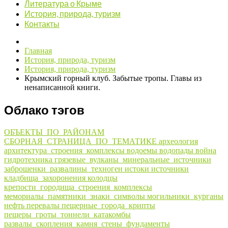
Литература о Крыме
История, природа, туризм
Контакты
Главная
История, природа, туризм
История, природа, туризм
Крымский горный клуб. Забытые тропы. Главы из
ненаписанной книги.
Облако тэгов
ОБЪЕКТЫ_ПО_РАЙОНАМ
СБОРНАЯ_СТРАНИЦА_ПО_ТЕМАТИКЕ
археология
архитектура_строения_комплексы
водоемы
водопады
война
гидротехника
грязевые_вулканы_минеральные_источники
заброшенки_развалины_техноген
истоки
источники
кладбища_захоронения
колодцы
крепости_городища_строения_комплексы
мемориалы_памятники_знаки_символы
могильники_курганы
нефть
перевалы
пещерные_города_крипты
пещеры_гроты_тоннели_катакомбы
развалы_скопления_камня_стены_фундаменты