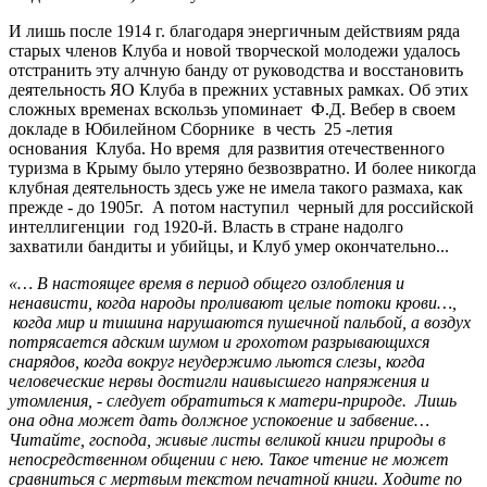
И лишь после 1914 г. благодаря энергичным действиям ряда
старых членов Клуба и новой творческой молодежи удалось
отстранить эту алчную банду от руководства и восстановить
деятельность ЯО Клуба в прежних уставных рамках. Об этих
сложных временах вскользь упоминает Ф.Д. Вебер в своем
докладе в Юбилейном Сборнике в честь 25 -летия
основания Клуба. Но время для развития отечественного
туризма в Крыму было утеряно безвозвратно. И более никогда
клубная деятельность здесь уже не имела такого размаха, как
прежде - до 1905г. А потом наступил черный для российской
интеллигенции год 1920-й. Власть в стране надолго
захватили бандиты и убийцы, и Клуб умер окончательно...
«… В настоящее время в период общего озлобления и
ненависти, когда народы проливают целые потоки крови…,
когда мир и тишина нарушаются пушечной пальбой, а воздух
потрясается адским шумом и грохотом разрывающихся
снарядов, когда вокруг неудержимо льются слезы, когда
человеческие нервы достигли наивысшего напряжения и
утомления, - следует обратиться к матери-природе. Лишь
она одна может дать должное успокоение и забвение…
Читайте, господа, живые листы великой книги природы в
непосредственном общении с нею. Такое чтение не может
сравниться с мертвым текстом печатной книги. Ходите по