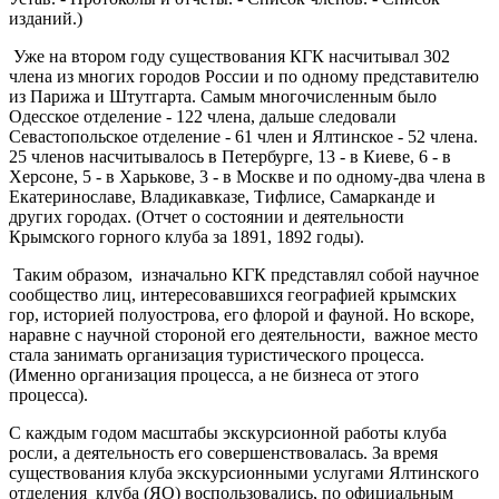
изданий.)
Уже на втором году существования КГК насчитывал 302
члена из многих городов России и по одному представителю
из Парижа и Штутгарта. Самым многочисленным было
Одесское отделение - 122 члена, дальше следовали
Севастопольское отделение - 61 член и Ялтинское - 52 члена.
25 членов насчитывалось в Петербурге, 13 - в Киеве, 6 - в
Херсоне, 5 - в Харькове, 3 - в Москве и по одному-два члена в
Екатеринославе, Владикавказе, Тифлисе, Самарканде и
других городах. (Отчет о состоянии и деятельности
Крымского горного клуба за 1891, 1892 годы).
Таким образом, изначально КГК представлял собой научное
сообщество лиц, интересовавшихся географией крымских
гор, историей полуострова, его флорой и фауной. Но вскоре,
наравне с научной стороной его деятельности, важное место
стала занимать организация туристического процесса.
(Именно организация процесса, а не бизнеса от этого
процесса).
С каждым годом масштабы экскурсионной работы клуба
росли, а деятельность его совершенствовалась. За время
существования клуба экскурсионными услугами Ялтинского
отделения клуба (ЯО) воспользовались, по официальным