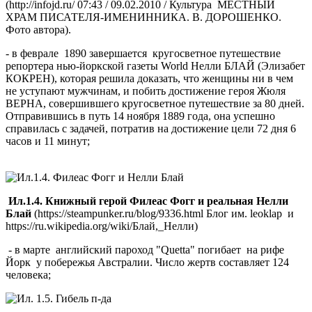
(http://infojd.ru/ 07:43 / 09.02.2010 / Культура МЕСТНЫЙ
ХРАМ ПИСАТЕЛЯ-ИМЕНИННИКА. В. ДОРОШЕНКО.
Фото автора).
- в феврале 1890 завершается кругосветное путешествие
репортера нью-йоркской газеты World Нелли БЛАЙ (Элизабет
КОКРЕН), которая решила доказать, что женщины ни в чем
не уступают мужчинам, и побить достижение героя Жюля
ВЕРНА, совершившего кругосветное путешествие за 80 дней.
Отправившись в путь 14 ноября 1889 года, она успешно
справилась с задачей, потратив на достижение цели 72 дня 6
часов и 11 минут;
Ил.1.4. Книжный герой Филеас Фогг и реальная Нелли
Блай
(https://steampunker.ru/blog/9336.html Блог им. leoklap и
https://ru.wikipedia.org/wiki/Блай,_Нелли)
- в марте английский пароход "Quetta" погибает на рифе
Йорк у побережья Австралии. Число жертв составляет 124
человека;