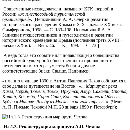
Современные исследователи называют КГК первой в
России
«жизнеспособной туристической
организацией».
[Непомнящий А. А. Очерки развития
исторического краеведения Крыма в XIX – начале XX века. —
Симферополь, 1998. — С. 189–198; Непомнящий А. А.
Записки путешественников и путеводители в развитии
исторического краеведения Крыма (последняя треть XVIII –
начало XX в.). — Вып. 46. — К., 1999. — С. 73.]
А ведь тогда это событие для подавляющего большинства
российской культурной общественности прошло почти
незамеченным, хотя разумеется были и другие
соответствующие Знаки Свыше. Например:
- именно в январе 1890 г. Антон Павлович Чехов собирается в
свое дальнее путешествие на Восток.
«... Маршрут: река
Кама, Пермь, Тюмень, Томск, Иркутск, Амур, Сахалин, Япония,
Китай, Коломбо, Порт-Саид, Константинополь и Одесса.
Буду и в Маниле. Выеду из Москвы в начале апреля...».
(Чехов
А. П. Письмо Чеховой М.П. 28 января 1890 г. Петербург);
Ил.1.3. Реконструкция маршрута А.П. Чехова.