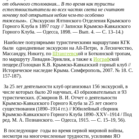
от обычного столования... В то время как туристы
естествоиспытатели во всех частях света не считают
ночевку под открытым небом чем-то особенно
тяжелым».
(Экскурсии Ялтинского Отделения Крымского
Горного Клуба в 1897 году // Записки Крымско-Кавказского
Горного Клуба. — Одесса, 1898. — Вып. 4. — С. 13–14.)
Наиболее популярными туристическими маршрутами КГК
были однодневные экскурсии на Ай-Петри, в Лесничество,
Массандру, Никиту, по
Штангеевск
ой и Боткинской тропам,
по маршруту Ливадия-Эриклик, а также к
Иограф
ской
пещере.(Голоцван К.В. Крымско-Кавказский горный клуб //
Историческое наследие Крыма. Симферополь, 2007. № 18. С.
157-187).
За 25 лет деятельности клуб организовал 156 экскурсий, в
числе которых было 20 научных, 43 образовательных и 93
туристических. (Смирнов В. И. Отчет о деятельности
Крымско-Кавказского Горного Клуба за 25 лет своего
существования (1890–1914 гг.) // Юбилейный сборник
Крымско-Кавказского Горного Клуба 1890–XXV–1914 / Под
ред. М. А. Познанского. — Одесса, 1915. — С. 15–19, 56).
В последующие годы во время первой мировой войны,
несмотря на многочисленные трудности, усилиями ЯО