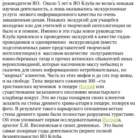
руководителя ЯО. Около 5 лет в ЯО Клуба не велась никакая
научная деятельность, а лишь оказывались экскурсионные
услуги низкого информационного качества по очень
завышенным ценам. Никаких экскурсий для учащейся
молодежи или для учителей и творческой интеллигенции не
было и в помине. Именно в эти годы новое руководство
Клуба привлекло к проведению экскурсий в качестве гидов-
проводников и одновременно экскурсоводов (вместо
подготовленных ранее представителей творческой
интеллигенции) в массовом количестве полуграмотных
южно-бережных татар и прочих ялтинских обывателей иных
вероисповеданий, которые насочиняли массу небылиц и
сказочек для своих информационно нетребовательных, но
"жирных" клиентов. Часть из этих мифов и до сих пор живы,
и на свободе. Типа зверского сожжения 300 –ста
христианских мучеников в пещере
Иограф
или
существования засыпанного оползнями монастырского
кладбища вокруг. Эти же гиды поощряли своих клиентов
залазить на стены древнего храма-алтаря в пещере, позируя на
фото. В результате такого варварского отношения ветхие
стены древнего храма были полностью разрушены туристами.
Об этом упоминает первая исследовательница
Иограф
а,
архелог Е.И. Висниовская в своих дневниках. Это были
самые позорные годы деятельности (вернее полной
бездеятельности) ЯО Клуба.