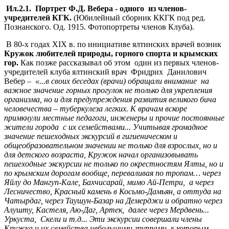
Ил.2.1. Портрет Ф.Д. Вебера - одного из членов-
учредителей КГК.
(Юбилейный сборник ККГК под ред.
Познанского. Од. 1915. Фотопортреты членов Клуба).
В 80-х годах ХIХ в. по инициативе ялтинских врачей возник
Кружок любителей природы, горного спорта и крымских
гор.
Как позже рассказывал об этом один из первых членов-
учредителей клуба ялтинский врач Фридрих Данилович
Вебер –
«...в своих беседах (врачи) обращали внимание на
важное значение горных прогулок не только для укрепления
организма, но и для предупреждения развития великого бича
человечества – туберкулеза легких. К врачам вскоре
примкнули местные педагоги, инженеры и прочие постоянные
жители города с их семействами... Учитывая громадное
значение пешеходных экскурсий в гигиеническом и
общеобразовательном значении не только для взрослых, но и
для детского возраста, Кружок начал организовывать
пешеходные экскурсии не только по окрестностям Ялты, но и
по крымским дорогам вообще, переваливая по тропам… через
Яйлу до Мангуп-Кале, Бахчисарай, мимо Ай-Петри, а через
Лесничество, Красный камень в Косьмо-Дамьян, а оттуда на
Чатырдаг, через Таушун-Базар на Демерджи и обратно через
Алушту, Кастеля, Аю-Даг, Артек, далее через Мердвень...
Уркуста, Скели и т.д... Эти экскурсии совершали члены
Кружка и их семейства небольшими группами, к которым