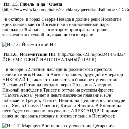
Ил. 1.5. Гибель п-да "Quetta
(https://www.flickr.com/photos/statelibraryqueensland/albums/7215
-в октябре в горах Сьерра-Невада в долине реки Йосемити-
крик основывается Йосемитский национальный парк
площадью 304 тыс. га, в котором произрастают рощи
тысячелетних секвой, нуждающихся в охране.
Ил.1.6. Йосемитский НП
(http://kolobok23.ru/post241472822/
ЙОСЕМИТСКИЙ НАЦИОНАЛЬНЫЙ ПАРК)
- в ноябре 22-летний наследник российского престола
великий князь Николай Александрович, будущий император
НИКОЛАЙ II, также отправляется в большое путешествие.
Выехав из Гатчины поездом, через Польшу и Австрию,
Николай прибудет в Триест и оттуда на русском фрегате
"Память Азова" уйдет в девятимесячное плавание. (Он
побывает в Греции, Египте, Индии, на Цейлоне, в Сингапуре
и на Яве, в Сиаме, Гонконге, Китае и Японии. В Японии на
него будет совершено покушение; АЛЕКСАНДР III примет
решение прервать поездку и отозовет сына в Петербург);