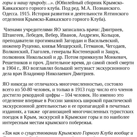
горы и нашу природу…».
(Юбилейный сборник Крымско-
Кавказского горного клуба. Под ред. М.А. Познанского.
Одесса. 1915. История развития и деятельности Ялтинского
отделения Крымско-Кавказского горного Клуба).
Членами учредителями ЯО записались врачи: Дмитриев,
Штангеев, Лебедев, Вебер, Иванов, Андрезен, Кольцов,
преподаватели прогимназий Загордан и Васильевский,
инженер Руценко, князья Мещерский, Гетманов, Чегодаев,
Волконский, Глаголев, генералы Костенецкий и Защук,
полковник Никольский и др. Потом примкнули Монкевич,
Решетников и проч. Длительное время, до самой своей смерти
в 1904 г., ЯО возглавлял большой энтузиаст экскурсионного
дела врач Владимир Николаевич Дмитриев.
ЯО никогда не отличалось многочисленностью, состояло
всего из 50-80 человек, и только в 1913 году число его членов
достигло рекордной цифры – 104 человек. Но именно это
отделение впервые в России занялось широкой практической
экскурсионной деятельностью и ее пропагандой в печатных
изданиях, а также организацией многочисленных туристских
поездок в Крым, экскурсий в Крымские горы и по наиболее
интересным местам крымского побережья.
«Так как о существовании Крымского Горного Клуба вообще и