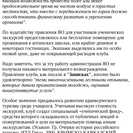
юношам возможность провести более или менее
продолжительное время на чистом воздухе в гористых
местностях, что вместе с передвижением по горам должно
способствовать физическому развитию и укреплению
организма".
По ходатайству правления ЯО для участников ученических
экскурсий предоставлялось или бесплатное помещение для
проживания в ялтинских школах, или крайне дешевое в
некоторых гостиницах. Экипажи выделялись им по особо
низкой цене, даже не покрывающей расходов клуба.
Надо заметить, что за эту работу администрация ЯО не
получала никакого материального вознаграждения.
Правление клуба, как писали в "
Записках"
, вполне было
удовлетворено
"теми многочисленными лестными отзывами,
которые давала признательная молодежь, оценивая
вышеупомянутые услуги"
.
Особое значение придавалось развитию краеведческого
туризма среди учащихся. Учитывая высокую стоимость
экскурсий, клуб создал специальный «ученический фонд»,
средства которого складывались от публичных лекций и
пожертвований и шли на материальную помощь юным
экскурсантам. (Усыкин Гр. Очерки истории российского
туризма. ИТД Герда. 2000. КРЫМСКО-КАВКАЗСКИЙ