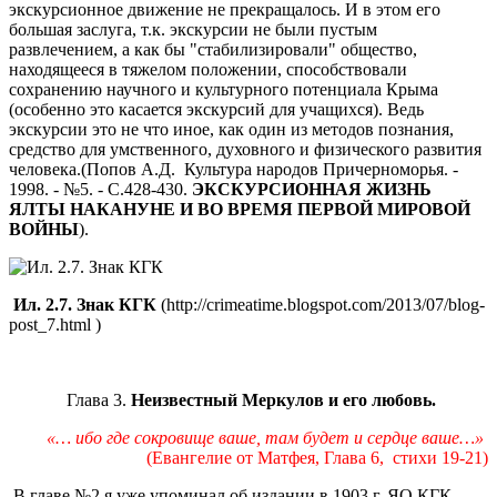
экскурсионное движение не прекращалось. И в этом его
большая заслуга, т.к. экскурсии не были пустым
развлечением, а как бы "стабилизировали" общество,
находящееся в тяжелом положении, способствовали
сохранению научного и культурного потенциала Крыма
(особенно это касается экскурсий для учащихся). Ведь
экскурсии это не что иное, как один из методов познания,
средство для умственного, духовного и физического развития
человека.(Попов А.Д. Культура народов Причерноморья. -
1998. - №5. - С.428-430.
ЭКСКУРСИОННАЯ ЖИЗНЬ
ЯЛТЫ НАКАНУНЕ И ВО ВРЕМЯ ПЕРВОЙ МИРОВОЙ
ВОЙНЫ
).
Ил. 2.7. Знак КГК
(http://crimeatime.blogspot.com/2013/07/blog-
post_7.html )
Глава 3.
Неизвестный Меркулов и его любовь.
«… ибо где сокровище ваше, там будет и сердце ваше…»
(Евангелие от Матфея, Глава 6, стихи 19-21)
В главе №2 я уже упоминал об издании в 1903 г. ЯО КГК