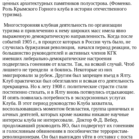
ценных архитектурных памятников полуострова. (Фоменко.
Роль Крымского Горного клуба в истории отечественного
туризма).
Многосторонняя клубная деятельность по организации
туризма и привлечению к нему широких масс имела явно
выраженную демократическую направленность. Когда после
событий 1905 г., в процессе которых в России чуть было, не
случилась буржуазная революция, начался период реакции, то
большинство руководителей и активных членов КГК
имевших либерально-демократические настроения
подверглись гонениям от власти. Так, на всякий случай. Чтоб
лишнего не трендели и боялись. Некоторые из них
эмигрировали за рубеж. Другим был запрещен въезд в Ялту.
Клуб практически был обезглавлен и всякая его деятельность
прекращена. Но к лету 1908 г. политические страсти стали
постепенно стихать, и в Ялту вновь потянулись отдыхающие.
И опять появилась потребность в экскурсионных услугах
Клуба. В этот период руководство Клуба захватила,
воспользовавшись моментом безвластия, группа циничных и
алчных деятелей, которых кроме наживы никакие научные
интересы клуба не интересовали. Доктор Ф.Д. Вебер,
продолжавший руководить ЯО, был подвергнут их гонениям
и голословным обвинениям в пособничестве террористам-
революционерам. Он был вынужден уйти в отставку с поста