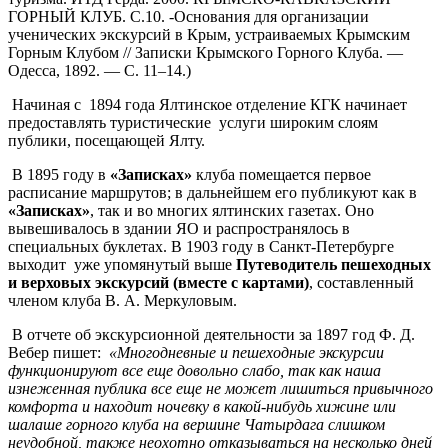
ГОРНЫЙ КЛУБ. С.10. -Основания для организации
ученических экскурсий в Крым, устраиваемых Крымским
Горным Клубом // Записки Крымского Горного Клуба. —
Одесса, 1892. — С. 11–14.)
Начиная с 1894 года Ялтинское отделение КГК начинает
предоставлять туристические услуги широким слоям
публики, посещающей Ялту.
В 1895 году в
«Записках»
клуба помещается первое
расписание маршрутов; в дальнейшем его публикуют как в
«Записках»
, так и во многих ялтинских газетах. Оно
вывешивалось в здании ЯО и распространялось в
специальных буклетах. В 1903 году в Санкт-Петербурге
выходит уже упомянутый выше
Путеводитель пешеходных
и верховых экскурсий (вместе с картами)
, составленный
членом клуба В. А. Меркуловым.
В отчете об экскурсионной деятельности за 1897 год Ф. Д.
Вебер пишет:
«Многодневные и пешеходные экскурсии
функционируют все еще довольно слабо, так как наша
изнеженная публика все еще не может лишиться привычного
комфорта и находит ночевку в какой-нибудь хижине или
шалаше горного клуба на вершине Чатырдага слишком
неудобной, также неохотно отказываться на несколько дней