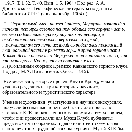
- 1917. Т. 1-52. Т. 40. Вып. 1-5. 1904 / Под ред. А.А.
Достоевского - Географическая литература по данным
библиотеки ИРГО (январь-ноябрь 1904 г.)
"... Неутомимый член нашего Отдела, Меркулов, который в
течении четырех сезонов пешком обошел всю горную часть,
весьма содействовал успеху научных экспедиций, в
особенности пешеходных и верховых экскурсий;
...результатом его путешествий выработался прекрасный
план большой части Крымских гор... Карта горной части
Крыма была составлена Меркуловым так точно и умело, что
при маневрах в Крыму войска пользовались ею...
».
(Юбилейный сборник Крымско-Кавказского горного клуба.
Под ред. М.А. Познанского. Одесса. 1915).
Все экскурсии, которые провел Клуб в Крыму, можно
условно разделить на три категории - научного,
образовательного и туристического характера.
Ученые и художники, участвующие в научных экскурсиях,
получали бесплатные почетные билеты для проезда в
экипажах КГК по назначенным маршрутам с тем условием,
чтобы они предоставляли для Музея Клуба дубликаты
предметов ими собранных и для библиотеки экземпляры
своих печатных трудов об этих экскурсиях. Музей КГК был