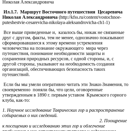
Ил.1.7. Маршрут Восточного путешествия Цесаревича
Николая Александровича
(http://kfss.ru/content/vostochnoe-
puteshestvie-cesarevicha-nikolaya-aleksandrovicha-ch1-1)
Все выше приведенные и, казалось бы, никак не связанные
друг с другом, факты, тем не менее, однозначно показывают
сформировавшиеся к этому времени устремления
человечества на познание окружающего мира через
путешествия, понимание необходимости защиты и
сохранения природных ресурсов, с одной стороны, и, с
другой стороны, указывают на необходимость создания
организаций, обеспечивающих безопасность таких
путешествий.
Если бы мы умели оперативно читать эти Знаки-Знамения, то
своевременно поняли бы, что цели, оговоренные
утвержденным в 1890 г. первым уставом Крымского горного
клуба, как-то:
1. Научное исследование Таврических гор и распространение
собираемых о них сведений.
2. Поощрение
к посещению и исследованию этих гор и облегчение