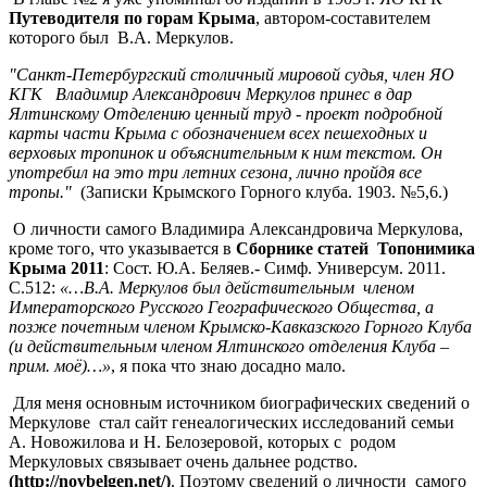
Путеводителя по горам Крыма
, автором-составителем
которого был В.А. Меркулов.
"Санкт-Петербургский столичный мировой судья, член ЯО
КГК Владимир Александрович Меркулов принес в дар
Ялтинскому Отделению ценный труд - проект подробной
карты части Крыма с обозначением всех пешеходных и
верховых тропинок и объяснительным к ним текстом. Он
употребил на это три летних сезона, лично пройдя все
тропы."
(Записки Крымского Горного клуба. 1903. №5,6.)
О личности самого Владимира Александровича Меркулова,
кроме того, что указывается в
Сборнике статей Топонимика
Крыма 2011
: Сост. Ю.А. Беляев.- Симф. Универсум. 2011.
С.512:
«…В.А. Меркулов был действительным членом
Императорского Русского Географического Общества, а
позже почетным членом Крымско-Кавказского Горного Клуба
(и действительным членом Ялтинского отделения Клуба –
прим. моё)…»
, я пока что знаю досадно мало.
Для меня основным источником биографических сведений о
Меркулове стал сайт генеалогических исследований семьи
А. Новожилова и Н. Белозеровой, которых с родом
Меркуловых связывает очень дальнее родство.
(http://novbelgen.net/)
. Поэтому сведений о личности самого