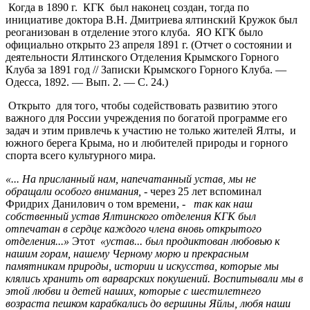
Когда в 1890 г. КГК был наконец создан, тогда по
инициативе доктора В.Н. Дмитриева ялтинский Кружок был
реоганизован в отделение этого клуба. ЯО КГК было
официально открыто 23 апреля 1891 г. (Отчет о состоянии и
деятельности Ялтинского Отделения Крымского Горного
Клуба за 1891 год // Записки Крымского Горного Клуба. —
Одесса, 1892. — Вып. 2. — С. 24.)
Открыто для того, чтобы содействовать развитию этого
важного для России учреждения по богатой программе его
задач и этим привлечь к участию не только жителей Ялты, и
южного берега Крыма, но и любителей природы и горного
спорта всего культурного мира.
«... На присланный нам, напечатанный устав, мы не
обращали особого внимания, -
через 25 лет вспоминал
Фридрих Данилович о том времени, -
так как наш
собственный устав Ялтинского отделения КГК был
отпечатан в сердце каждого члена вновь открытого
отделения...»
Этот
«устав... был продиктован любовью к
нашим горам, нашему Черному морю и прекрасным
памятникам природы, истории и искусства, которые мы
клялись хранить от варварских покушений. Воспитывали мы в
этой любви и детей наших, которые с шестилетнего
возраста пешком карабкались до вершины Яйлы, любя наши