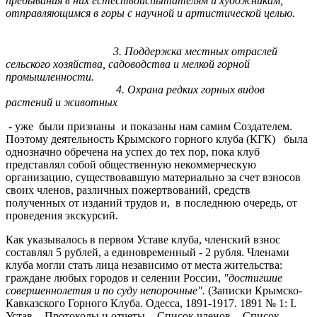
пребывания в них естествоиспытателям и художникам,
отправляющимся в горы с научной и артистической целью.
3. Поддержка местных отраслей
сельского хозяйства, садоводства и мелкой горной
промышленности.
4.
Охрана редких горных видов
растений и животных
- уже были признаны и показаны нам самим Создателем.
Поэтому деятельность Крымского горного клуба (КГК) была
однозначно обречена на успех до тех пор, пока клуб
представлял собой общественную некоммерческую
организацию, существовавшую материально за счет взносов
своих членов, различных пожертвований, средств
полученных от изданий трудов и, в последнюю очередь, от
проведения экскурсий.
Как указывалось в первом Уставе клуба, членский взнос
составлял 5 рублей, а единовременный - 2 рубля. Членами
клуба могли стать лица независимо от места жительства:
граждане любых городов и селении России,
"достигшие
совершеннолетия и по суду непорочные".
(Записки Крымско-
Кавказского Горного Клуба. Одесса, 1891-1917. 1891 № 1: I.
Устав. - Протоколы и отчеты. - Список членов. - Список