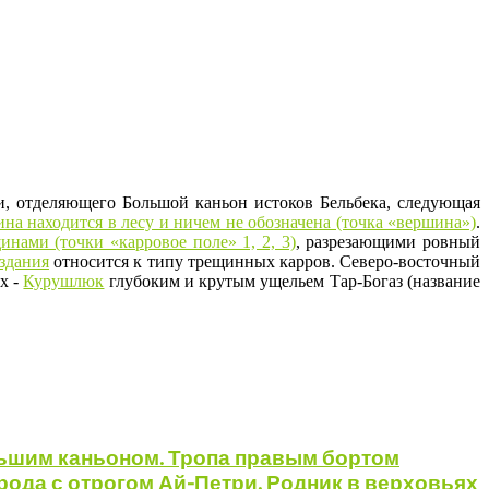
, отделяющего Большой каньон истоков Бельбека, следующая
на находится в лесу и ничем не обозначена (точка «вершина»)
.
нами (точки «карровое поле» 1, 2, 3)
, разрезающими ровный
издания
относится к типу трещинных карров. Северо-восточный
х -
Курушлюк
глубоким и крутым ущельем Тар-Богаз (название
льшим каньоном. Тропа правым бортом
ода с отрогом Ай-Петри. Родник в верховьях