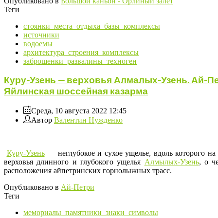
Опубликовано в
Большой каньон - Орлиный залет
Теги
стоянки_места_отдыха_базы_комплексы
источники
водоемы
архитектура_строения_комплексы
заброшенки_развалины_техноген
Куру-Узень — верховья Алмалых-Узень. Ай-П
Яйлинская шоссейная казарма
Среда, 10 августа 2022 12:45
Автор
Валентин Нужденко
Куру-Узень
— неглубокое и сухое ущелье, вдоль которого н
верховья длинного и глубокого ущелья
Алмылых-Узень
, о ч
расположения айпетринских горнолыжных трасс.
Опубликовано в
Ай-Петри
Теги
мемориалы_памятники_знаки_символы