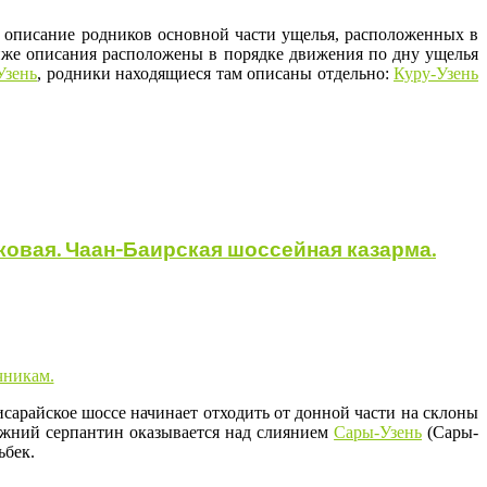
 описание родников основной части ущелья, расположенных в
ниже описания расположены в порядке движения по дну ущелья
Узень
, родники находящиеся там описаны отдельно:
Куру-Узень
ковая. Чаан-Баирская шоссейная казарма.
сарайское шоссе начинает отходить от донной части на склоны
ижний серпантин оказывается над слиянием
Сары-Узень
(Сары-
ьбек.