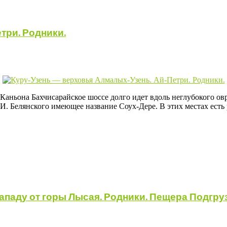
три. Родники.
аньона Бахчисарайское шоссе долго идет вдоль неглубокого овр
 И. Белянского имеющее название Соух-Дере. В этих местах ест
ападу от горы Лысая. Родники. Пещера Подгру