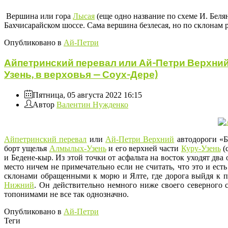
Вершина или гора
Лысая
(еще одно название по схеме И. Бел
Бахчисарайском шоссе. Сама вершина безлесая, но по склонам
Опубликовано в
Ай-Петри
Айпетринский перевал или Ай-Петри Верхний 
Узень, в верховья — Соух-Дере)
Пятница, 05 августа 2022 16:15
Автор
Валентин Нужденко
Айпетринский перевал
или
Ай-Петри Верхний
автодороги «Б
борт ущелья
Алмылых-Узень
и его верхней части
Куру-Узень
(
и Бедене-кыр. Из этой точки от асфальта на восток уходят д
место ничем не примечательно если не считать, что это и ест
склонами обращенными к морю и Ялте, где дорога выйдя к 
Нижний
. Он действительно немного ниже своего северного 
топонимами не все так однозначно.
Опубликовано в
Ай-Петри
Теги