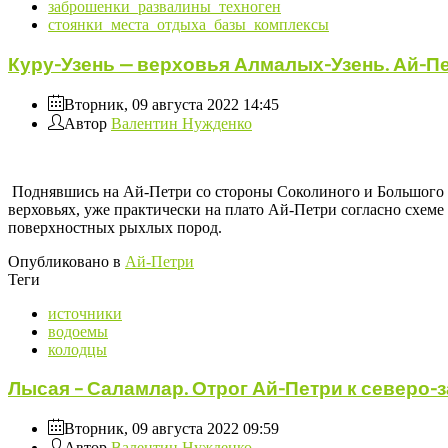
заброшенки_развалины_техноген
стоянки_места_отдыха_базы_комплексы
Куру-Узень — верховья Алмалых-Узень. Ай-Пе
Вторник, 09 августа 2022 14:45
Автор
Валентин Нужденко
Поднявшись на Ай-Петри со стороны Соколиного и Большого К
верховьях, уже практически на плато Ай-Петри согласно схеме
поверхностных рыхлых пород.
Опубликовано в
Ай-Петри
Теги
источники
водоемы
колодцы
Лысая – Саламлар. Отрог Ай-Петри к северо-з
Вторник, 09 августа 2022 09:59
Автор
Валентин Нужденко