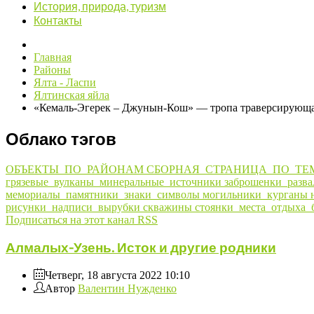
История, природа, туризм
Контакты
Главная
Районы
Ялта - Ласпи
Ялтинская яйла
«Кемаль-Эгерек – Джунын-Кош» — тропа траверсирующая
Облако тэгов
ОБЪЕКТЫ_ПО_РАЙОНАМ
СБОРНАЯ_СТРАНИЦА_ПО_ТЕ
грязевые_вулканы_минеральные_источники
заброшенки_разв
мемориалы_памятники_знаки_символы
могильники_курганы
рисунки_надписи_вырубки
скважины
стоянки_места_отдыха_
Подписаться на этот канал RSS
Алмалых-Узень. Исток и другие родники
Четверг, 18 августа 2022 10:10
Автор
Валентин Нужденко