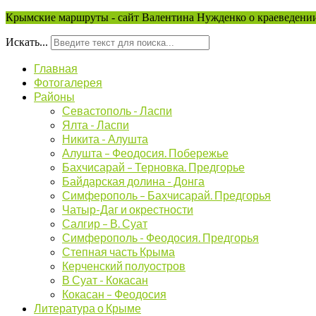
Крымские маршруты - сайт Валентина Нужденко о краеведении
Искать...
Главная
Фотогалерея
Районы
Севастополь - Ласпи
Ялта - Ласпи
Никита - Алушта
Алушта – Феодосия. Побережье
Бахчисарай – Терновка. Предгорье
Байдарская долина - Донга
Симферополь – Бахчисарай. Предгорья
Чатыр-Даг и окрестности
Салгир – В. Суат
Симферополь - Феодосия. Предгорья
Степная часть Крыма
Керченский полуостров
В Суат - Кокасан
Кокасан – Феодосия
Литература о Крыме