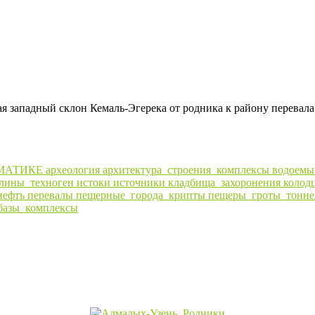
 западный склон Кемаль-Эгерека от родника к району перевал
МАТИКЕ
археология
архитектура_строения_комплексы
водоем
алины_техноген
истоки
источники
кладбища_захоронения
колод
нефть
перевалы
пещерные_города_крипты
пещеры_гроты_тонне
базы_комплексы