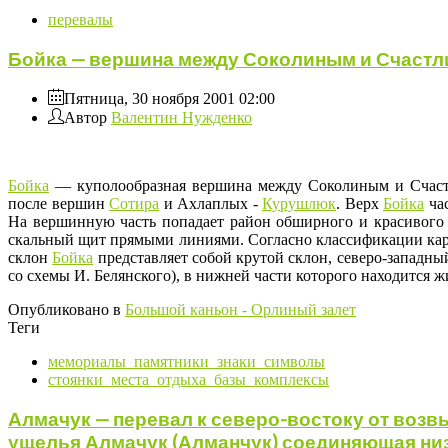
перевалы
Бойка — вершина между Соколиным и Счаст
Пятница, 30 ноября 2001 02:00
Автор
Валентин Нужденко
Бойка
— куполообразная вершина между Соколиным и Счастли
после вершин
Сотира
и Ахлаплых -
Курушлюк
. Верх
Бойка
час
На вершинную часть попадает район обширного и красивог
скальный щит прямыми линиями. Согласно классификации ка
склон
Бойка
представляет собой крутой склон, северо-западн
со схемы И. Белянского), в нижней части которого находится
Опубликовано в
Большой каньон - Орлиный залет
Теги
мемориалы_памятники_знаки_символы
стоянки_места_отдыха_базы_комплексы
Алмачук — перевал к северо-востоку от воз
ущелья Алмачук (Алманчук) соединяющая низ