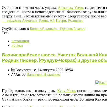
Основная (нижняя) часть ущелья
Алмалых-Узень
соединяется 
его донной части в непосредственной близости от русла или
сверху вниз. Рассматриваемый участок следует сразу после в
— верховья Алмалых-Узень. Ай-Петри. Родники.
Опубликовано в
Большой каньон - Орлиный залет
Теги
источники
истоки
Бахчисарайское шоссе. Участок Большой Кань
Родник Пионер, (Фундук-Чокрак) и другие об
Воскресенье, 14 августа 2022 18:54
Автор
Валентин Нужденко
Пройдя вдоль самого дна ущелья
Куру-Узень
после поляны, где
Ай-Петри, при этом оставаясь на большей части длины на пр
Су) и Аузун-Узень — реки протекающей через Большой Каньон