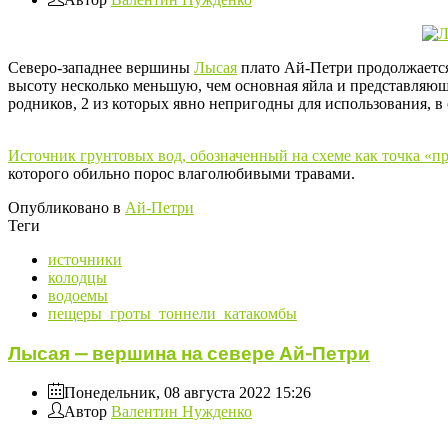
Северо-западнее вершины
Лысая
плато Ай-Петри продолжается
высоту несколько меньшую, чем основная яйла и представляю
родников, 2 из которых явно непригодны для использования, в 
Источник грунтовых вод, обозначенный на схеме как точка «п
которого обильно порос влаголюбивыми травами.
Опубликовано в
Ай-Петри
Теги
источники
колодцы
водоемы
пещеры_гроты_тоннели_катакомбы
Лысая — вершина на севере Ай-Петри
Понедельник, 08 августа 2022 15:26
Автор
Валентин Нужденко