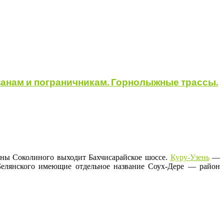
занам и пограничникам. Горнолыжные трассы.
роны Соколиного выходит Бахчисарайское шоссе.
Куру-Узень
—
 Белянского имеющие отдельное название Соух-Дере — район