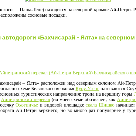
янского — Паша-Тепе) находится на северной кромке Ай-Петри. 
 расположены сосновые посадки.
автодороги «Бахчисарай – Ялта» на северном 
ахчисарай – Ялта» расположен над северным склоном Ай-Петри
согласно схеме Белянского верховья
Куру-Узень
называются Соух
ва основных туристических направления: тропа на вершину горы
ь
Айпетринский перевал
(на моей схеме обозначен, как
Айпетри
поселку
Охотничье
и видовой площадке
скала Шишко
начинает
собрата Ай-Петри верхнего, но во много раз популярнее у тур