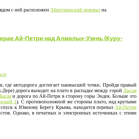
Рядом с ней расположен
Айпетринский перевал
на
крае Ай-Петри над Алмалых-Узень (Куру-
, где автодорога достигает наивысшей точки. Пройдя правый
-Дере) дорога выходит на плато в распадке между горой
Лысая
Лысая
и дорога по Ай-Петри в сторону горы Эндек. Больше это
нский 1
). С противоположной же стороны плато, над крутыми
 спуск к Южному Берегу Крыма, находится перевал
Ай-Петри
истов. Однако, в печатных и электронных источниках с этими