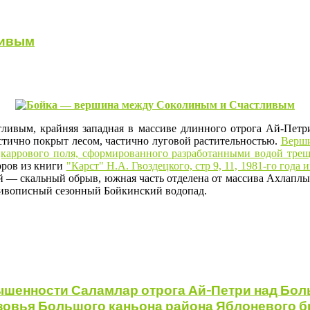
ливым
вым, крайняя западная в массиве длинного отрога Ай-Петри
тично покрыт лесом, частично луговой растительностью.
Верши
о
каррового поля, сформированного разработанными водой трещи
рров из книги
"Карст" Н.А. Гвоздецкого, стр 9, 11, 1981-го года 
ый — скальный обрыв, южная часть отделена от массива Ахлаплы
 живописный сезонный Бойкинский водопад.
вышенности Саламлар отрога Ай-Петри над Бо
овья Большого каньона района Яблоневого бр