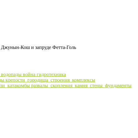
а Джунын-Кош и запруде Фетта-Голь
ы
водопады
война
гидротехника
цы
крепости_городища_строения_комплексы
ли_катакомбы
развалы_скопления_камня_стены_фундаменты