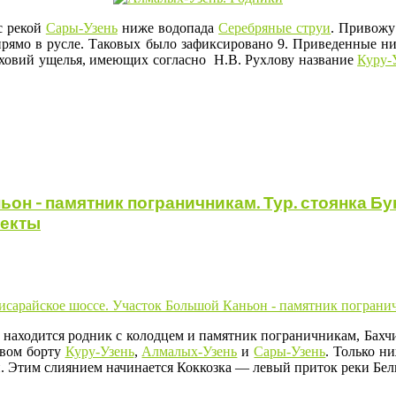
с рекой
Сары-Узень
ниже водопада
Серебряные струи
. Привожу
 прямо в русле. Таковых было зафиксировано 9. Приведенные 
ерховий ущелья, имеющих согласно Н.В. Рухлову название
Куру-
он - памятник пограничникам. Тур. стоянка Бу
ъекты
 находится родник с колодцем и памятник пограничникам, Бахчи
авом борту
Куру-Узень
,
Алмалых-Узень
и
Сары-Узень
. Только н
. Этим слиянием начинается Коккозка — левый приток реки Бел