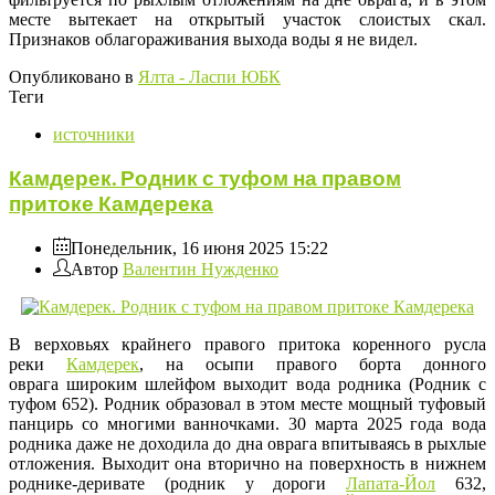
месте вытекает на открытый участок слоистых скал.
Признаков облагораживания выхода воды я не видел.
Опубликовано в
Ялта - Ласпи ЮБК
Теги
источники
Камдерек. Родник с туфом на правом
притоке Камдерека
Понедельник, 16 июня 2025 15:22
Автор
Валентин Нужденко
В верховьях крайнего правого притока коренного русла
реки
Камдерек
, на осыпи правого борта донного
оврага широким шлейфом выходит вода родника (Родник с
туфом 652). Родник образовал в этом месте мощный туфовый
панцирь со многими ванночками. 30 марта 2025 года вода
родника даже не доходила до дна оврага впитываясь в рыхлые
отложения. Выходит она вторично на поверхность в нижнем
роднике-деривате (родник у дороги
Лапата-Йол
632,