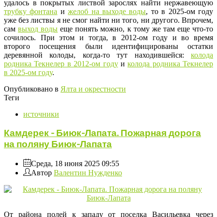
удалось в покрытых листвой зарослях найти нержавеющую
трубку фонтана
и
желоб на выходе воды
, то в 2025-ом году
уже без листвы я не смог найти ни того, ни другого. Впрочем,
сам
выход воды
еще понять можно, к тому же там еще что-то
сочилось. При этом и тогда, в 2012-ом году и во время
второго посещения были идентифицированы остатки
деревянной колоды, когда-то тут находившейся:
колода
родника Текнелер в 2012-ом году
и
колода родника Текнелер
в 2025-ом году
.
Опубликовано в
Ялта и окрестности
Теги
источники
Камдерек - Биюк-Лапата. Пожарная дорога
на поляну Биюк-Лапата
Среда, 18 июня 2025 09:55
Автор
Валентин Нужденко
От района полей к западу от поселка Васильевка через