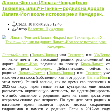
Лапата-Фонтан (Лапата-Чокрак) или
Текнелер, или Уч-Текне — родник на дороге
Лапата-Йол возле истоков реки Камдерек.
Среда, 18 июня 2025 12:46
Автор
Валентин Нужденко
Лапата-Фонтан
(
Лапата-Чокрак
) или
Текнелер
, или
Уч-Текне
— ныне почти что высохший родник расположенный на
дороге
Лапата-Йол
, ведущий на поляну
Биюк-Лапата
от
истоков реки
Камдерек
. Действительно, сейчас от
родника
Лапата-Фонтан
(
Лапата-Чокрак
) или
Текнелер
уже
мало чего осталось (собственно, как и от дороги
Лапата-Йол
в
этом месте). Ранней весной, как во время его посещения в
2025-ом году, через голые ветки кустарника еще можно
рассмотреть окружающую местность, но идентифицировать
что-либо связанное с родником даже на таком достаточно
открытом склоне уже непросто. По сути дела этот родник в
настоящее время является просто местом сохранения
гидронимов и памяти о роднике. Если в 2012-ом году