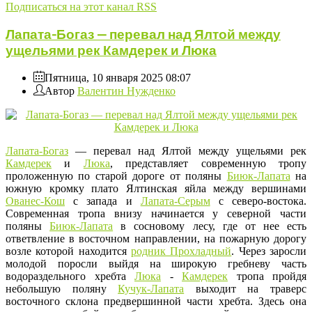
Подписаться на этот канал RSS
Лапата-Богаз — перевал над Ялтой между
ущельями рек Камдерек и Люка
Пятница, 10 января 2025 08:07
Автор
Валентин Нужденко
Лапата-Богаз
— перевал над Ялтой между ущельями рек
Камдерек
и
Люка
, представляет современную тропу
проложенную по старой дороге от поляны
Биюк-Лапата
на
южную кромку плато Ялтинская яйла между вершинами
Ованес-Кош
с запада и
Лапата-Серым
с северо-востока.
Современная тропа внизу начинается у северной части
поляны
Биюк-Лапата
в сосновому лесу, где от нее есть
ответвление в восточном направлении, на пожарную дорогу
возле которой находится
родник Прохладный
. Через заросли
молодой поросли выйдя на широкую гребневу часть
водораздельного хребта
Люка
-
Камдерек
тропа пройдя
небольшую поляну
Кучук-Лапата
выходит на траверс
восточного склона предвершинной части хребта. Здесь она