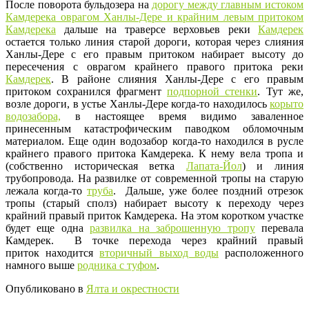
После поворота бульдозера на
дорогу между главным истоком
Камдерека оврагом Ханлы-Дере и крайним левым притоком
Камдерека
дальше на траверсе верховьев реки
Камдерек
остается только линия старой дороги, которая через слияния
Ханлы-Дере с его правым притоком набирает высоту до
пересечения с оврагом крайнего правого притока реки
Камдерек
. В районе слияния Ханлы-Дере с его правым
притоком сохранился фрагмент
подпорной стенки
. Тут же,
возле дороги, в устье Ханлы-Дере когда-то находилось
корыто
водозабора,
в настоящее время видимо заваленное
принесенным катастрофическим паводком обломочным
материалом. Еще один водозабор когда-то находился в русле
крайнего правого притока Камдерека. К нему вела тропа и
(собственно историческая ветка
Лапата-Йол
) и линия
трубопровода. На развилке от современной тропы на старую
лежала когда-то
труба
. Дальше, уже более поздний отрезок
тропы (старый сполз) набирает высоту к переходу через
крайний правый приток Камдерека. На этом коротком участке
будет еще одна
развилка на заброшенную тропу
перевала
Камдерек. В точке перехода через крайний правый
приток находится
вторичный выход воды
расположенного
намного выше
родника с туфом
.
Опубликовано в
Ялта и окрестности