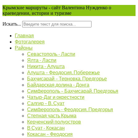
Крымские маршруты - сайт Валентина Нужденко о
краеведении, истории и туризме
Искать...
Главная
Фотогалерея
Районы
Севастополь - Ласпи
Ялта - Ласпи
Никита - Алушта
Алушта – Феодосия. Побережье
Бахчисарай – Терновка. Предгорье
Байдарская долина - Донга
Симферополь – Бахчисарай. Предгорья
Чатыр-Даг и окрестности
Салгир – В. Суат
Симферополь - Феодосия. Предгорья
Степная часть Крыма
Керченский полуостров
В Суат - Кокасан
Кокасан – Феодосия