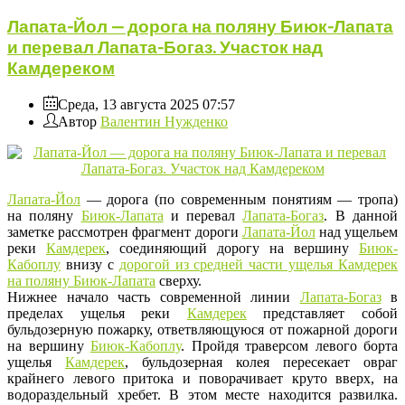
Лапата-Йол — дорога на поляну Биюк-Лапата
и перевал Лапата-Богаз. Участок над
Камдереком
Среда, 13 августа 2025 07:57
Автор
Валентин Нужденко
Лапата-Йол
— дорога (по современным понятиям — тропа)
на поляну
Биюк-Лапата
и перевал
Лапата-Богаз
. В данной
заметке рассмотрен фрагмент дороги
Лапата-Йол
над ущельем
реки
Камдерек
, соединяющий дорогу на вершину
Биюк-
Кабоплу
внизу с
дорогой из средней части ущелья Камдерек
на поляну Биюк-Лапата
сверху.
Нижнее начало часть современной линии
Лапата-Богаз
в
пределах ущелья реки
Камдерек
представляет собой
бульдозерную пожарку, ответвляющуюся от пожарной дороги
на вершину
Биюк-Кабоплу
. Пройдя траверсом левого борта
ущелья
Камдерек
, бульдозерная колея пересекает овраг
крайнего левого притока и поворачивает круто вверх, на
водораздельный хребет. В этом месте находится развилка.