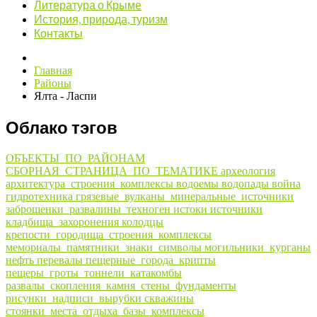
Литература о Крыме
История, природа, туризм
Контакты
Главная
Районы
Ялта - Ласпи
Облако тэгов
ОБЪЕКТЫ_ПО_РАЙОНАМ
СБОРНАЯ_СТРАНИЦА_ПО_ТЕМАТИКЕ
археология
архитектура_строения_комплексы
водоемы
водопады
война
гидротехника
грязевые_вулканы_минеральные_источники
заброшенки_развалины_техноген
истоки
источники
кладбища_захоронения
колодцы
крепости_городища_строения_комплексы
мемориалы_памятники_знаки_символы
могильники_курганы
нефть
перевалы
пещерные_города_крипты
пещеры_гроты_тоннели_катакомбы
развалы_скопления_камня_стены_фундаменты
рисунки_надписи_вырубки
скважины
стоянки_места_отдыха_базы_комплексы