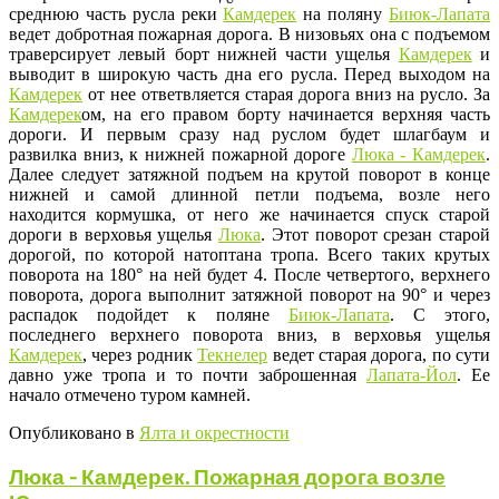
среднюю часть русла реки
Камдерек
на поляну
Биюк-Лапата
ведет добротная пожарная дорога. В низовьях она с подъемом
траверсирует левый борт нижней части ущелья
Камдерек
и
выводит в широкую часть дна его русла. Перед выходом на
Камдерек
от нее ответвляется старая дорога вниз на русло. За
Камдерек
ом, на его правом борту начинается верхняя часть
дороги. И первым сразу над руслом будет шлагбаум и
развилка вниз, к нижней пожарной дороге
Люка - Камдерек
.
Далее следует затяжной подъем на крутой поворот в конце
нижней и самой длинной петли подъема, возле него
находится кормушка, от него же начинается спуск старой
дороги в верховья ущелья
Люка
. Этот поворот срезан старой
дорогой, по которой натоптана тропа. Всего таких крутых
поворота на 180° на ней будет 4. После четвертого, верхнего
поворота, дорога выполнит затяжной поворот на 90° и через
распадок подойдет к поляне
Биюк-Лапата
. С этого,
последнего верхнего поворота вниз, в верховья ущелья
Камдерек
, через родник
Текнелер
ведет старая дорога, по сути
давно уже тропа и то почти заброшенная
Лапата-Йол
. Ее
начало отмечено туром камней.
Опубликовано в
Ялта и окрестности
Люка - Камдерек. Пожарная дорога возле