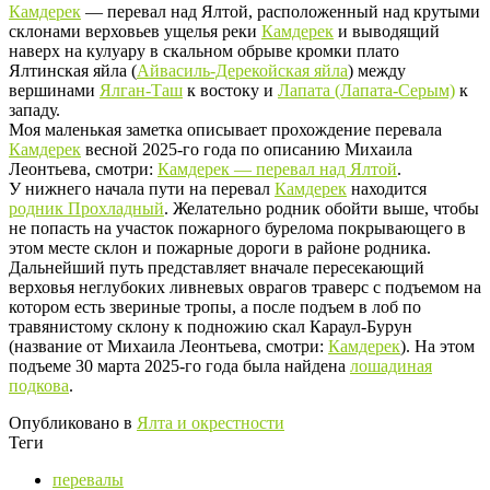
Камдерек
— перевал над Ялтой, расположенный над крутыми
склонами верховьев ущелья реки
Камдерек
и выводящий
наверх на кулуару в скальном обрыве кромки плато
Ялтинская яйла (
Айвасиль-Дерекойская яйла
) между
вершинами
Ялган-Таш
к востоку и
Лапата (Лапата-Серым)
к
западу.
Моя маленькая заметка описывает прохождение перевала
Камдерек
весной 2025-го года по описанию Михаила
Леонтьева, смотри:
Камдерек
— перевал над Ялтой
.
У нижнего начала пути на перевал
Камдерек
находится
родник Прохладный
. Желательно родник обойти выше, чтобы
не попасть на участок пожарного бурелома покрывающего в
этом месте склон и пожарные дороги в районе родника.
Дальнейший путь представляет вначале пересекающий
верховья неглубоких ливневых оврагов траверс с подъемом на
котором есть звериные тропы, а после подъем в лоб по
травянистому склону к подножию скал Караул-Бурун
(название от Михаила Леонтьева, смотри:
Камдерек
). На этом
подъеме 30 марта 2025-го года была найдена
лошадиная
подкова
.
Опубликовано в
Ялта и окрестности
Теги
перевалы