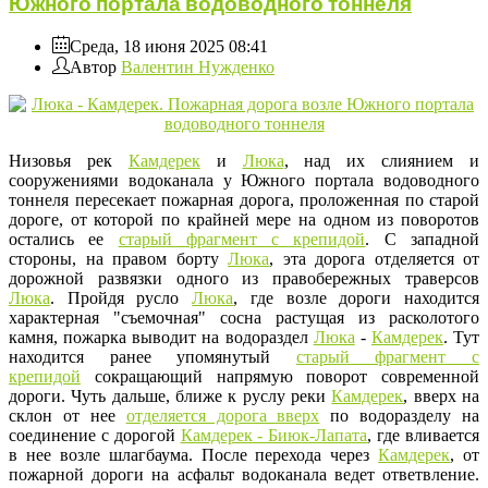
Южного портала водоводного тоннеля
Среда, 18 июня 2025 08:41
Автор
Валентин Нужденко
Низовья рек
Камдерек
и
Люка
, над их слиянием и
сооружениями водоканала у Южного портала водоводного
тоннеля пересекает пожарная дорога, проложенная по старой
дороге, от которой по крайней мере на одном из поворотов
остались ее
старый фрагмент с крепидой
. С западной
стороны, на правом борту
Люка
, эта дорога отделяется от
дорожной развязки одного из правобережных траверсов
Люка
. Пройдя русло
Люка
, где возле дороги находится
характерная "съемочная" сосна растущая из расколотого
камня, пожарка выводит на водораздел
Люка
-
Камдерек
. Тут
находится ранее упомянутый
старый фрагмент с
крепидой
сокращающий напрямую поворот современной
дороги. Чуть дальше, ближе к руслу реки
Камдерек
, вверх на
склон от нее
отделяется дорога вверх
по водоразделу на
соединение с дорогой
Камдерек - Биюк-Лапата
, где вливается
в нее возле шлагбаума. После перехода через
Камдерек
, от
пожарной дороги на асфальт водоканала ведет ответвление.