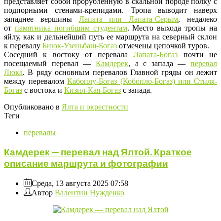
представляет собой прорубленную в скальной породе полку с
подпорными стенами-крепидами. Тропа выводит наверх
западнее вершины
Лапата
или Лапата-Серым
, недалеко
от
памятника погибшим студентам
. Место выхода тропы на
яйлу, как и дельнейший путь ее маршрута на северный склон
к перевалу
Биюк-Узеньбаш-Богаз
отмечены цепочкой туров.
Соседний к востоку от перевала
Лапата-Богаз
почти не
посещаемый перевал —
Камдерек
, а с запада —
перевал
Люка
. В ряду основным перевалов Главной гряды он лежит
между перевалом
Кабоплу
-Богаз (Кобопло-Богаз) или Стиля-
Богаз
с востока и
Кизил-Кая-Богаз
с запада.
Опубликовано в
Ялта и окрестности
Теги
перевалы
Камдерек — перевал над Ялтой. Краткое
описание маршрута и фотографии
Среда, 13 августа 2025 07:58
Автор
Валентин Нужденко