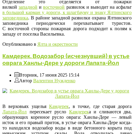
Отделение это отделяется от пожарки
вилкой
западной
и
восточной
развилок и выводит на асфальт
в большой карман у дороги, к шлагбауму и знаку Ялтинского
заповедника
. В районе западной развилки охрана Ялтинского
заповедника периодически перехватывает туристов.
С восточной стороны пожарная дорога подходит к полям к
западу от поселка Васильевка.
Опубликовано в
Ялта и окрестности
Камдерек. Водозабор (исчезнувший) в устье
оврага Ханлы-Дере у дороги Лапата-Йол
Вторник, 17 июня 2025 15:14
Автор
Валентин Нужденко
В верховьях ущелья
Камдерек
, в точке, где старая дорога
Лапата-Йол
пересекает русло
Камдерек
а и сливаются два,
образующих коренное русло оврага: Ханлы-Дере — левый
исток и его правый приток, в устье оврага Ханлы-Дере когда-
то находился водозабор воды в виде бетонного корыта под
невысоким уступом скалы. Вода отводилась давно