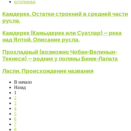
источники
Камдерек. Остатки строений в средней части
русла.
Камдерек (Камыдерек или Суатлар) — река
над Ялтой. Описание русла.
Прохладный (возможно Чобан-Велинын-
Текнеси) — родник у поляны Биюк-Лапата
Ласпи. Происхождение названия
В начало
Назад
1
2
3
4
5
6
7
8