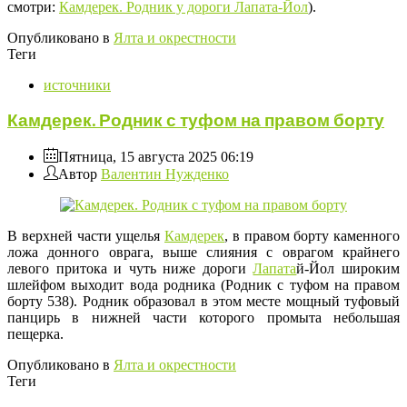
смотри:
Камдерек. Родник у дороги Лапата-Йол
).
Опубликовано в
Ялта и окрестности
Теги
источники
Камдерек. Родник с туфом на правом борту
Пятница, 15 августа 2025 06:19
Автор
Валентин Нужденко
В верхней части ущелья
Камдерек
, в правом борту каменного
ложа донного оврага, выше слияния с оврагом крайнего
левого притока и чуть ниже дороги
Лапата
й-Йол широким
шлейфом выходит вода родника (Родник с туфом на правом
борту 538). Родник образовал в этом месте мощный туфовый
панцирь в нижней части которого промыта небольшая
пещерка.
Опубликовано в
Ялта и окрестности
Теги