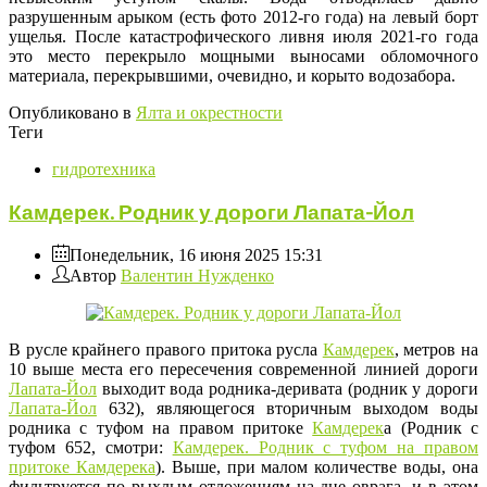
разрушенным арыком (есть фото 2012-го года) на левый борт
ущелья. После катастрофического ливня июля 2021-го года
это место перекрыло мощными выносами обломочного
материала, перекрывшими, очевидно, и корыто водозабора.
Опубликовано в
Ялта и окрестности
Теги
гидротехника
Камдерек. Родник у дороги Лапата-Йол
Понедельник, 16 июня 2025 15:31
Автор
Валентин Нужденко
В русле крайнего правого притока русла
Камдерек
, метров на
10 выше места его пересечения современной линией дороги
Лапата-Йол
выходит вода родника-деривата (родник у дороги
Лапата-Йол
632), являющегося вторичным выходом воды
родника с туфом на правом притоке
Камдерек
а (Родник с
туфом 652, смотри:
Камдерек. Родник с туфом на правом
притоке Камдерека
). Выше, при малом количестве воды, она
фильтруется по рыхлым отложениям на дне оврага, и в этом