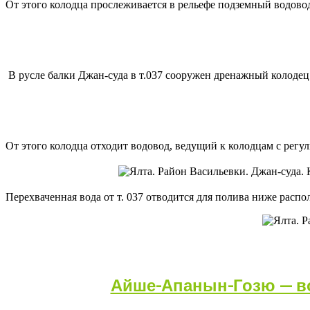
От этого колодца прослеживается в рельефе подземный водовод,
В русле балки Джан-суда в т.037 сооружен дренажный колодец д
От этого колодца отходит водовод, ведущий к колодцам с рег
Перехваченная вода от т. 037 отводится для полива ниже рас
Айше-Апанын-Гозю — во