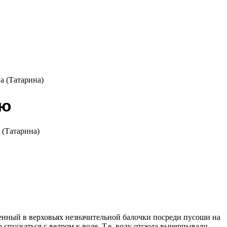
зю
 (Татарина)
оженный в верховьях незначительной балочки посреди пусоши на
 спускаться с ведром к воде. Т.е. воду отсюда вычерпывали