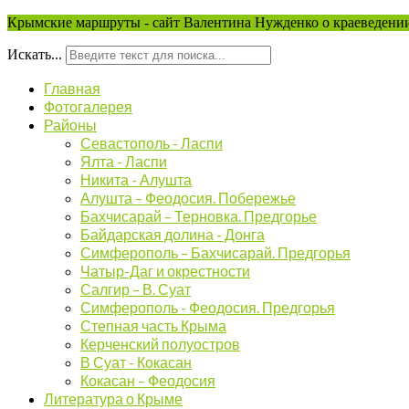
Крымские маршруты - сайт Валентина Нужденко о краеведении
Искать...
Главная
Фотогалерея
Районы
Севастополь - Ласпи
Ялта - Ласпи
Никита - Алушта
Алушта – Феодосия. Побережье
Бахчисарай – Терновка. Предгорье
Байдарская долина - Донга
Симферополь – Бахчисарай. Предгорья
Чатыр-Даг и окрестности
Салгир – В. Суат
Симферополь - Феодосия. Предгорья
Степная часть Крыма
Керченский полуостров
В Суат - Кокасан
Кокасан – Феодосия
Литература о Крыме