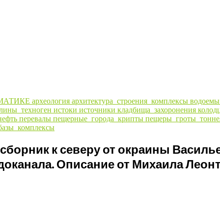
МАТИКЕ
археология
архитектура_строения_комплексы
водоем
алины_техноген
истоки
источники
кладбища_захоронения
колод
нефть
перевалы
пещерные_города_крипты
пещеры_гроты_тонне
базы_комплексы
борник к северу от окраины Василье
доканала. Описание от Михаила Леонт