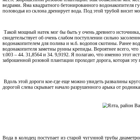
ведрами. Яма квадратного бетонированного водонакопителя гус
половодья из склона дренирует вода. Под этой трубой висит м
Такой мощный натек мог бы быть у очень древнего источника, 
свидетельствует об очень слабом поступлении сильно засоленн
водонакопителем для полива и м.б. водопоя скотины. Ранее во
водонакопителя заметны руины крепиды. Вероятнее всего, что 
т.003 – 44. 31,8564 и 34. 9,9192. Я полагаю, что именно это
заброшенной розовой плантации проходит дорога, которая эту 
Вдоль этой дороги кое-где еще можно увидеть развалины круго
дорогой слева скрывает начало разрушенного арыка от родника 
Вода в колодец поступает из старой чугунной трубы диаметро