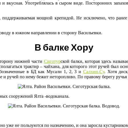
ая и вкусная. Употреблялась в сыром виде. Посторонних запахо
ка, поддерживаемая мощной крепидой. Не исключено, что ране
одоводу в южном направлении в сторону Васильевки.
В балке Хору
сторону нижней части
Сиготур
ской балки, которая здесь назыв
сполагаться трактир – чайхана, для которого этот ручей был о
бозначенные в БД как Мусали 1, 2, 3 и
Салхин-Су
. Хотя дис
е и ручей по нему бежит неторопливо. По правому берегу ручья
тных сооружений Ялта -водоканала.
но уже не пользуются по назначению, и она заросла кустарником