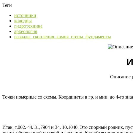
Теги
источники
колодцы
гидротехника
археология
развалы_скопления_камня_стены_фундаменты
И
Описание р
Точки номерные со схемы. Координаты в гр. и мин. до 4-го зна
Итак, т.002. 44. 31,7904 и 34. 10,1040. Это спорный родник, 
месте заброшенной розовой плантации. Как объяснили мне местн