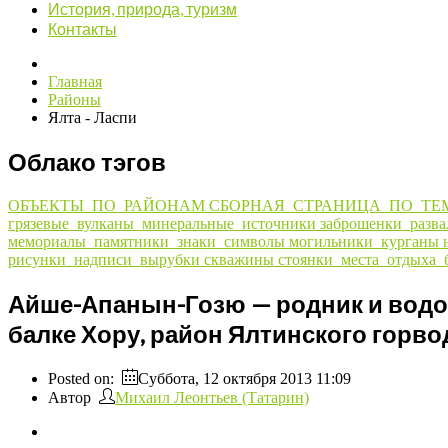
История, природа, туризм
Контакты
Главная
Районы
Ялта - Ласпи
Облако тэгов
ОБЪЕКТЫ_ПО_РАЙОНАМ
СБОРНАЯ_СТРАНИЦА_ПО_ТЕ
грязевые_вулканы_минеральные_источники
заброшенки_разв
мемориалы_памятники_знаки_символы
могильники_курганы
рисунки_надписи_вырубки
скважины
стоянки_места_отдыха_
Айше-Апанын-Гозю — родник и водос
балке Хору, район Ялтинского горво
Posted on:
Суббота, 12 октября 2013 11:09
Автор
Михаил Леонтьев (Татарин)