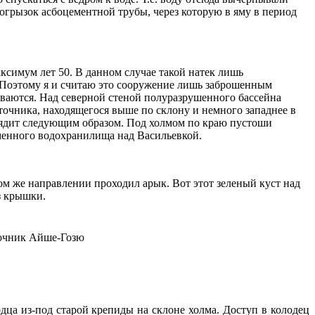
огрызок асбоцементной трубы, через которую в яму в период
ксимум лет 50. В данном случае такой натек лишь
а. Поэтому я и считаю это сооружение лишь заброшенным
дываются. Над северной стеной полуразрушенного бассейна
точника, находящегося выше по склону и немного западнее в
ыглядит следующим образом. Под холмом по краю пустоши
еменного водохранилища над Васильевкой.
ом же направлении проходил арык. Вот этот зеленый куст над
з крышки.
дца из-под старой крепиды на склоне холма. Доступ в колодец