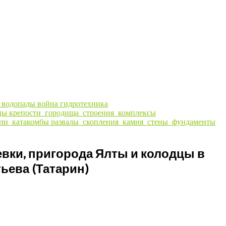
ы
водопады
война
гидротехника
цы
крепости_городища_строения_комплексы
ли_катакомбы
развалы_скопления_камня_стены_фундаменты
вки, пригорода Ялты и колодцы в
ьева (Татарин)