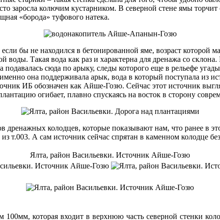
то заросла колючим кустарником. В северной стене ямы торчит 
ощная «борода» туфового натека.
если бы не находился в бетонированной яме, возраст которой ма
ой воды. Такая вода как раз и характерна для дренажа со склон
да подавалась сюда по арыку, следы которого еще в рельефе уга
именно она поддерживала арык, вода в который поступала из ис
т источник ИБ обозначен как Айше-Гозю. Сейчас этот источник в
плантацию огибает, плавно спускаясь на восток в сторону совр
в дренажных колодцев, которые показывают нам, что ранее в эт
из т.003. А сам источник сейчас спрятан в каменном колодце бе
Ялта, район Васильевки. Источник Айше-Гозю
м 100мм, которая входит в верхнюю часть северной стенки коло