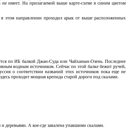
в не имеет. На прилагаемой выше карте-схеме я синим цветом
е в этом направлении проходил арык от выше расположенных
ается по ИБ балкой Джан-Суда или Чайханын-Озень. Последнее
сновным водным источником. Сейчас по этой балке бежит ручей,
куссия о соответствии названий этих источников пока еще не
 здесь проходит мощная крепида старой дороги под скалами.
 и деревьями. А кое-где завалена упавшими скалами.