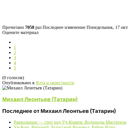
Прочитано
7058
раз
Последнее изменение Понедельник, 17 октя
Оцените материал
1
2
3
4
5
(0 голосов)
Опубликовано в
Ялта и окрестности
Михаил Леонтьев (Татарин)
Последнее от Михаил Леонтьев (Татарин)
Равкольнын — грот над Уч-Кошем. Водопады Мастреиза
Уч-Кош. Верхний Долосский Водовод. Район Ялты.