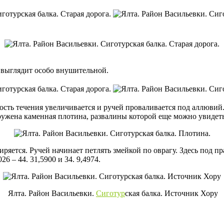
и выглядит особо внушительной.
рость течения увеличивается и ручей проваливается под аллювий
оружена каменная плотина, развалины которой еще можно увидеть
яется. Ручей начинает петлять змейкой по оврагу. Здесь под п
6 – 44. 31,5900 и 34. 9,4974.
Ялта. Район Васильевки.
Сиготур
ская балка. Источник Хору