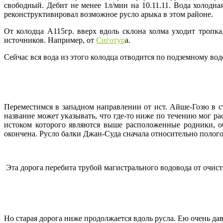
свободный. Дебит не менее 1л/мин на 10.11.11. Вода холодн
реконструктивировал возможное русло арыка в этом районе.
От колодца А115гр. вверх вдоль склона холма уходит троп
источников. Например, от
Сиготур
а.
Сейчас вся вода из этого колодца отводится по подземному в
Переместимся в западном направлении от ист. Айше-Гозю в 
название может указывать, что где-то ниже по течению мог ра
истоком которого являются выше расположенные родники, о
окончена. Русло балки Джан-Суда сначала относительно полого
Эта дорога перебита трубой магистрального водовода от очис
Но старая дорога ниже продолжается вдоль русла. Ею очень дав