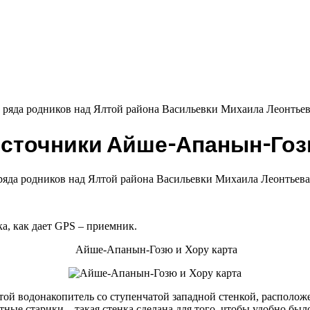
сточники Айше-Апанын-Го
яда родников над Ялтой района Васильевки Михаила Леонтьева
ка, как дает GPS – приемник.
Айше-Апанын-Гозю и Хору карта
пустой водонакопитель со ступенчатой западной стенкой, распол
ые старики – такая стенка сделана для того, чтобы удобно было