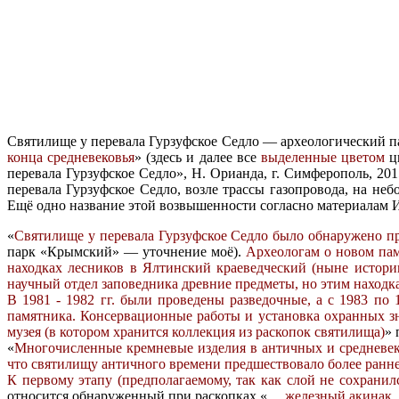
Святилище у перевала Гурзуфское Седло — археологический п
конца средневековья
» (здесь и далее все
выделенные цветом
ци
перевала Гурзуфское Седло», Н. Орианда, г. Симферополь, 201
перевала Гурзуфское Седло, возле трассы газопровода, на не
Ещё одно название этой возвышенности согласно материалам 
«
Святилище у перевала Гурзуфское Седло было обнаружено пр
парк «Крымский» — уточнение моё).
Археологам о новом пам
находках лесников в Ялтинский краеведческий (ныне истори
научный отдел заповедника древние предметы, но этим находка
В 1981 - 1982 гг. были проведены разведочные, а с 1983 по
памятника. Консервационные работы и установка охранных зн
музея (в котором хранится коллекция из раскопок святилища)
» 
«
Многочисленные кремневые изделия в античных и средневек
что святилищу античного времени предшествовало более раннее
К первому этапу (предполагаемому, так как слой не сохранилс
относится обнаруженный при раскопках «
… железный акинак …