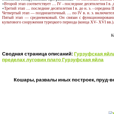
«
Второй этап соответствует … IV - последние десятилетия I в. 
«
Третий этап … последние десятилетия I в. до н. э. - середина II
Четвертый этап — позднеантичный. … по IV в. н. э. включите
Пятый этап — средневековый. Он связан с функционировани
культового сооружения турецкого периода (конца XV- XVI вв.)
К
Сводная страница описаний:
Гурзуфская яйла
пределах луговин плато Гурзуфская яйла
Кошары, развалы иных построек, пруд-в