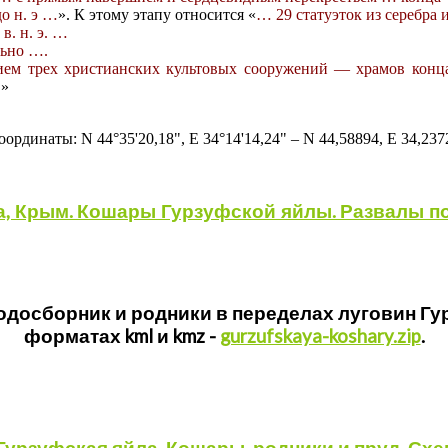
до н. э …
». К этому этапу относится «
… 29 статуэток из серебра
 в. н. э. …
льно ….
ем трех христианских культовых сооружений — храмов конца 
.
»
оординаты: N 44°35'20,18", E 34°14'14,24" – N 44,58894, Е 34,237
, Крым. Кошары Гурзуфской яйлы. Развалы по
одосборник и родники в переделах луговин Гу
форматах kml и kmz -
gurzufskaya-koshary.zip
.