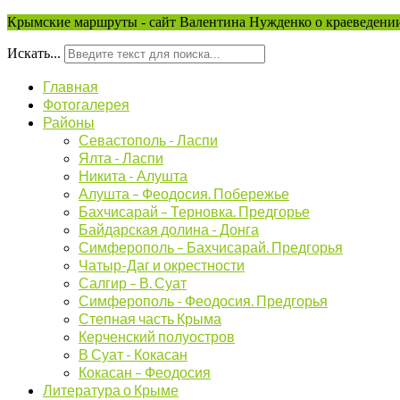
Крымские маршруты - сайт Валентина Нужденко о краеведении
Искать...
Главная
Фотогалерея
Районы
Севастополь - Ласпи
Ялта - Ласпи
Никита - Алушта
Алушта – Феодосия. Побережье
Бахчисарай – Терновка. Предгорье
Байдарская долина - Донга
Симферополь – Бахчисарай. Предгорья
Чатыр-Даг и окрестности
Салгир – В. Суат
Симферополь - Феодосия. Предгорья
Степная часть Крыма
Керченский полуостров
В Суат - Кокасан
Кокасан – Феодосия
Литература о Крыме