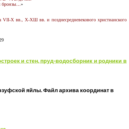
 и бронзы…
»
VII-X вв., Х-ХШ вв. и позднесредневекового христианского
29
строек и стен, пруд-водосборник и родники в
рзуфской яйлы. Файл архива координат в