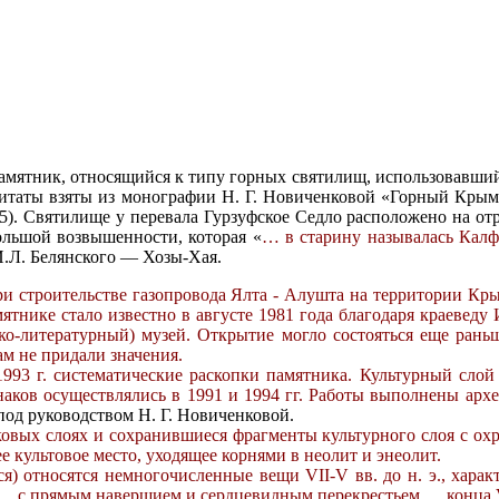
амятник, относящийся к типу горных святилищ, использовавший
таты взяты из монографии Н. Г. Новиченковой «Горный Крым II 
5). Святилище у перевала Гурзуфское Седло расположено на отр
большой возвышенности, которая «
… в старину называлась Калф
И.Л. Белянского — Хозы-Хая.
и строительстве газопровода Ялта - Алушта на территории Кры
ятнике стало известно в августе 1981 года благодаря краевед
ко-литературный) музей. Открытие могло состояться еще рань
м не придали значения.
 1993 г. систематические раскопки памятника. Культурный слой
аков осуществлялись в 1991 и 1994 гг. Работы выполнены арх
под руководством Н. Г. Новиченковой.
овых слоях и сохранившиеся фрагменты культурного слоя с ох
 культовое место, уходящее корнями в неолит и энеолит.
я) относятся немногочисленные вещи VII-V вв. до н. э., харак
 с прямым навершием и сердцевидным перекрестьем … конца VII