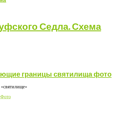
чающие границы святилища фото
е «святилище»