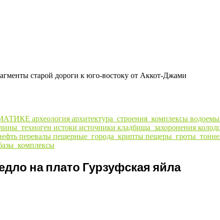
рагменты старой дороги к юго-востоку от Аккот-Джами
МАТИКЕ
археология
архитектура_строения_комплексы
водоем
алины_техноген
истоки
источники
кладбища_захоронения
колод
нефть
перевалы
пещерные_города_крипты
пещеры_гроты_тонне
базы_комплексы
едло на плато Гурзуфская яйла