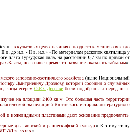
ся «
…в культовых целях начиная с позднего каменного века до
в. до н.э. - II в. н.э.» «По материалам раскопок святилища у
оге плато Гурзуфская яйла, на расстоянии 0,7 км по прямой от
рах-Каясы, но в наше время это название оказалось забытым
».
мского заповедно-охотничьего хозяйства
(ныне Национальный
у Иосифу Дмитриевичу Дроздову, который сообщил о случайных
ше, когда егерем
О.Ю. Деграве
были подобраны и переданы в
 изучен на площади 2400 кв.м. Это большая часть территории
еологической экспедицией Ялтинского историко-литературного
рой и ножевидными пластинами дают основание предполагать,
терные для таврской и раннескифской культур.
» К этому этапу
 -VI в. до н.э.
»