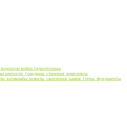
ы
водопады
война
гидротехника
цы
крепости_городища_строения_комплексы
ли_катакомбы
развалы_скопления_камня_стены_фундаменты