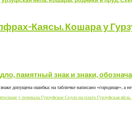
едло, памятный знак и знаки, обозна
знаке допущена ошибка: на табличке написано «городище», а н