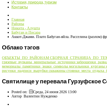
История, природа, туризм
Контакты
Главная
Районы
Никита - Алушта
Бабуган и Писара
Аккот-Джами. Плато Бабуган-яйла. Расселина (разлом) ф
Облако тэгов
ОБЪЕКТЫ_ПО_РАЙОНАМ
СБОРНАЯ_СТРАНИЦА_ПО_ТЕ
грязевые_вулканы_минеральные_источники
заброшенки_разв
мемориалы_памятники_знаки_символы
могильники_курганы
рисунки_надписи_вырубки
скважины
стоянки_места_отдыха_
Святилище у перевала Гурзуфское С
Posted on:
Среда, 24 июня 2026 13:00
Автор
Валентин Нужденко