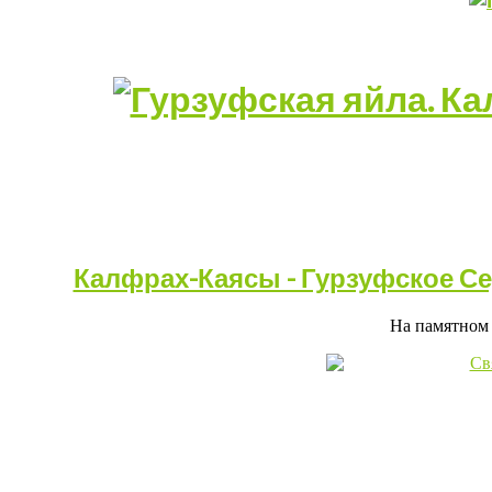
Калфрах-Каясы - Гурзуфское С
На памятном 