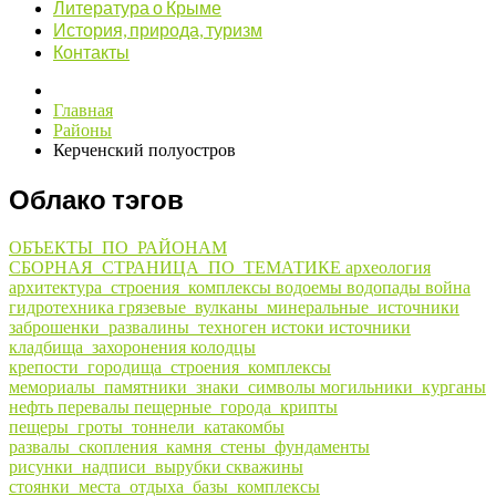
Литература о Крыме
История, природа, туризм
Контакты
Главная
Районы
Керченский полуостров
Облако тэгов
ОБЪЕКТЫ_ПО_РАЙОНАМ
СБОРНАЯ_СТРАНИЦА_ПО_ТЕМАТИКЕ
археология
архитектура_строения_комплексы
водоемы
водопады
война
гидротехника
грязевые_вулканы_минеральные_источники
заброшенки_развалины_техноген
истоки
источники
кладбища_захоронения
колодцы
крепости_городища_строения_комплексы
мемориалы_памятники_знаки_символы
могильники_курганы
нефть
перевалы
пещерные_города_крипты
пещеры_гроты_тоннели_катакомбы
развалы_скопления_камня_стены_фундаменты
рисунки_надписи_вырубки
скважины
стоянки_места_отдыха_базы_комплексы