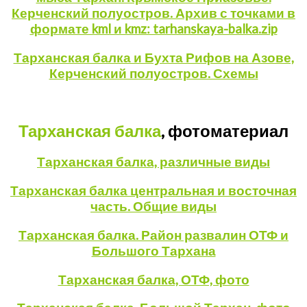
Керченский полуостров. Архив с точками в
формате kml и kmz: tarhanskaya-balka.zip
Тарханская балка и Бухта Рифов на Азове,
Керченский полуостров. Схемы
Тарханская балка
, фотоматериал
Тарханская балка, различные виды
Тарханская балка центральная и восточная
часть. Общие виды
Тарханская балка. Район развалин ОТФ и
Большого Тархана
Тарханская балка, ОТФ, фото