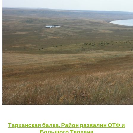
Тарханская балка. Район развалин ОТФ и
Большого Тархана