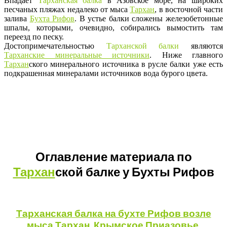
Впадает
Тарханская балка
в Азовское море, на широких
песчаных пляжах недалеко от мыса
Тархан
, в восточной части
залива
Бухта Рифов
. В устье балки сложены железобетонные
шпалы, которыми, очевидно, собирались вымостить там
переезд по песку.
Достопримечательностью
Тарханской балки
являются
Тарханские минеральные источники
. Ниже главного
Тархан
ского минерального источника в русле балки уже есть
подкрашенная минералами источников вода бурого цвета.
Оглавление материала по
Тархан
ской балке у Бухты Рифов
Тарханская балка на бухте Рифов возле
мыса Тархан. Крымское Приазовье.