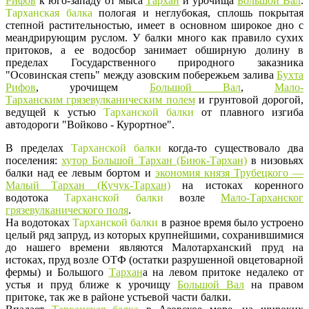
Рифов
к юго-западу от мыса
Тархан
и урочища
Большой Вал
.
Тарханская балка
пологая и неглубокая, сплошь покрытая
степной растительностью, имеет в основном широкое дно с
меандрирующим руслом. У балки много как правило сухих
притоков, а ее водосбор занимает обширную долину в
пределах Государственного природного заказника
"Осовинская степь" между азовским побережьем залива
Бухта
Рифов
, урочищем
Большой Вал
,
Мало-
Тарханским грязевулканическим полем
и грунтовой дорогой,
ведущей к устью
Тарханской балки
от плавного изгиба
автодороги "Войково - Курортное".
В пределах
Тарханской балки
когда-то существовало два
поселения:
хутор Большой Тархан (Биюк-Тархан)
в низовьях
балки над ее левым бортом и
экономия князя Трубецкого —
Малый Тархан (Кучук-Тархан)
на истоках коренного
водотока
Тарханской балки
возле
Мало-Тарханског
грязевулканического поля
.
На водотоках
Тарханской балки
в разное время было устроено
целый ряд запруд, из которых крупнейшими, сохранившимися
до нашего времени являются Малотарханский пруд на
истоках, пруд возле ОТФ (остатки разрушенной овцетоварной
фермы) и Большого
Тархан
а на левом притоке недалеко от
устья и пруд ближе к урочищу
Большой Вал
на правом
притоке, так же в районе устьевой части балки.