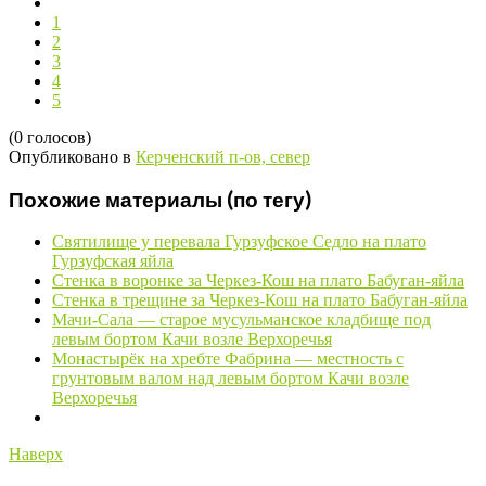
1
2
3
4
5
(0 голосов)
Опубликовано в
Керченский п-ов, север
Похожие материалы (по тегу)
Святилище у перевала Гурзуфское Седло на плато
Гурзуфская яйла
Стенка в воронке за Черкез-Кош на плато Бабуган-яйла
Стенка в трещине за Черкез-Кош на плато Бабуган-яйла
Мачи-Сала — старое мусульманское кладбище под
левым бортом Качи возле Верхоречья
Монастырёк на хребте Фабрина — местность с
грунтовым валом над левым бортом Качи возле
Верхоречья
Наверх