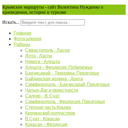
Крымские маршруты - сайт Валентина Нужденко о
краеведении, истории и туризме
Искать...
Главная
Фотогалерея
Районы
Севастополь - Ласпи
Ялта - Ласпи
Никита - Алушта
Алушта – Феодосия. Побережье
Бахчисарай – Терновка. Предгорье
Байдарская долина - Донга
Симферополь – Бахчисарай. Предгорья
Чатыр-Даг и окрестности
Салгир – В. Суат
Симферополь - Феодосия. Предгорья
Степная часть Крыма
Керченский полуостров
В Суат - Кокасан
Кокасан – Феодосия