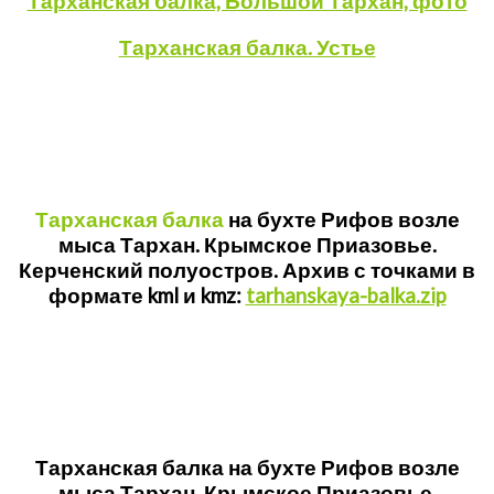
Тарханская балка, Большой Тархан, фото
Тарханская балка. Устье
Тарханская балка
на бухте Рифов возле
мыса Тархан. Крымское Приазовье.
Керченский полуостров. Архив с точками в
формате kml и kmz:
tarhanskaya-balka.zip
Тарханская балка на бухте Рифов возле
мыса Тархан. Крымское Приазовье.