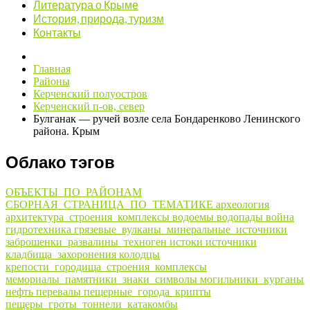
Литература о Крыме
История, природа, туризм
Контакты
Главная
Районы
Керченский полуостров
Керченский п-ов, север
Булганак — ручей возле села Бондаренково Ленинского
района. Крым
Облако тэгов
ОБЪЕКТЫ_ПО_РАЙОНАМ
СБОРНАЯ_СТРАНИЦА_ПО_ТЕМАТИКЕ
археология
архитектура_строения_комплексы
водоемы
водопады
война
гидротехника
грязевые_вулканы_минеральные_источники
заброшенки_развалины_техноген
истоки
источники
кладбища_захоронения
колодцы
крепости_городища_строения_комплексы
мемориалы_памятники_знаки_символы
могильники_курганы
нефть
перевалы
пещерные_города_крипты
пещеры_гроты_тоннели_катакомбы