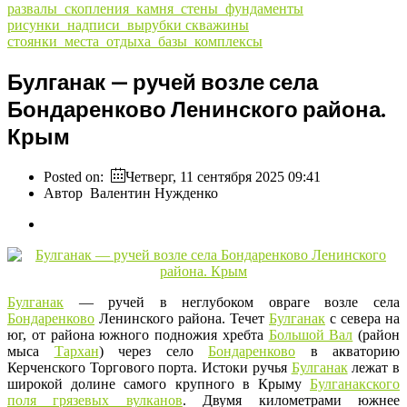
развалы_скопления_камня_стены_фундаменты
рисунки_надписи_вырубки
скважины
стоянки_места_отдыха_базы_комплексы
Булганак — ручей возле села
Бондаренково Ленинского района.
Крым
Posted on:
Четверг, 11 сентября 2025 09:41
Автор
Валентин Нужденко
Булганак
— ручей в неглубоком овраге возле села
Бондаренково
Ленинского района. Течет
Булганак
с севера на
юг, от района южного подножия хребта
Большой Вал
(район
мыса
Тархан
) через село
Бондаренково
в акваторию
Керченского Торгового порта. Истоки ручья
Булганак
лежат в
широкой долине самого крупного в Крыму
Булганакского
поля грязевых вулканов
. Двумя километрами южнее