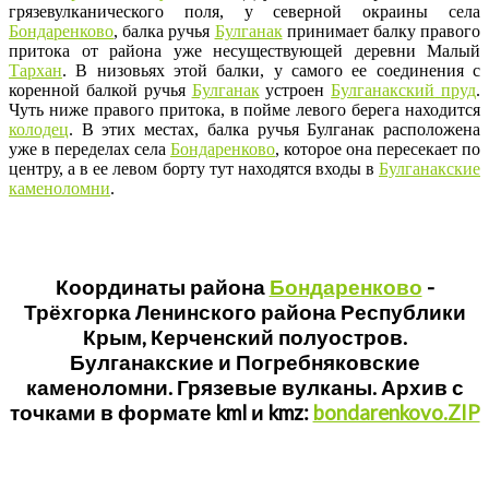
грязевулканического поля, у северной окраины села
Бондаренково
, балка ручья
Булганак
принимает балку правого
притока от района уже несуществующей деревни Малый
Тархан
. В низовьях этой балки, у самого ее соединения с
коренной балкой ручья
Булганак
устроен
Булганакский
пруд
.
Чуть ниже правого притока, в пойме левого берега находится
колодец
. В этих местах, балка ручья Булганак расположена
уже в переделах села
Бондаренково
, которое она пересекает по
центру, а в ее левом борту тут находятся входы в
Булганакские
каменоломни
.
Координаты района
Бондаренково
-
Трёхгорка Ленинского района Республики
Крым, Керченский полуостров.
Булганакские и Погребняковские
каменоломни. Грязевые вулканы. Архив с
точками в формате kml и kmz:
bondarenkovo.ZIP