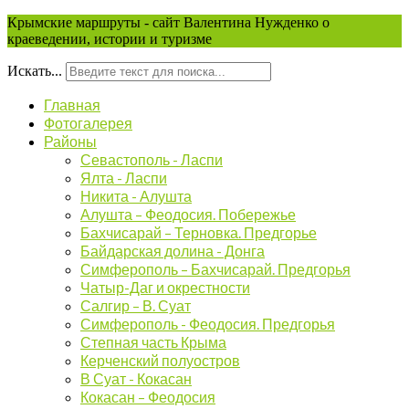
Крымские маршруты - сайт Валентина Нужденко о
краеведении, истории и туризме
Искать...
Главная
Фотогалерея
Районы
Севастополь - Ласпи
Ялта - Ласпи
Никита - Алушта
Алушта – Феодосия. Побережье
Бахчисарай – Терновка. Предгорье
Байдарская долина - Донга
Симферополь – Бахчисарай. Предгорья
Чатыр-Даг и окрестности
Салгир – В. Суат
Симферополь - Феодосия. Предгорья
Степная часть Крыма
Керченский полуостров
В Суат - Кокасан
Кокасан – Феодосия