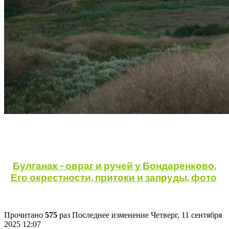
Булганак - овраг и ручей у Бондаренково.
Его окрестности, притоки и запруды, фото
Прочитано
575
раз
Последнее изменение Четверг, 11 сентября
2025 12:07