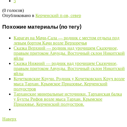
5
(0 голосов)
Опубликовано в
Керченский п-ов, север
Похожие материалы (по тегу)
Карагач на Мачи-Сала — родник с местом отдыха под
левым бортом Качи возле Верхоречья
Сказка Верхний — родник над урочищем Сказочное,
правым притоком Авунды. Восточный склон Никитской
яйлы
Сказка Нижний — родник над урочищем Сказочное,
правым притоком Авунды. Восточный склон Никитской
яйлы
Кочетковские Кручи. Родник у Кочетковских Круч возле
мыса Тархан. Крымское Приазовье. Керченский
полуостров
Тарханские минеральные источники. Тарханская балка
у Бухты Рифов возле мыса Тархан. Крымское
Приазовье. Керченский полуостров.
Наверх