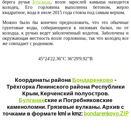
берега ручья
Булганак
, возле зарослей камыша находится
колодец. Его горловина выполнена бетоном, жерло
квадратное, вода в июле 2015 года стояла под самым верхом.
Можно было бы конечно предположить, что это обычные
грунтовые воды, собирающиеся в низовьях балки, но от
колодца, к ручью ведет заболоченный водоток. Заболочена и
окружающая местность возле горловины, так что колодец все
же совпадает с родником.
45°24'22.36"С 36°29'9.92"В
Координаты района
Бондаренково
-
Трёхгорка Ленинского района Республики
Крым, Керченский полуостров.
Булганак
ские и Погребняковские
каменоломни. Грязевые вулканы. Архив с
точками в формате kml и kmz:
bondarenkovo.ZIP