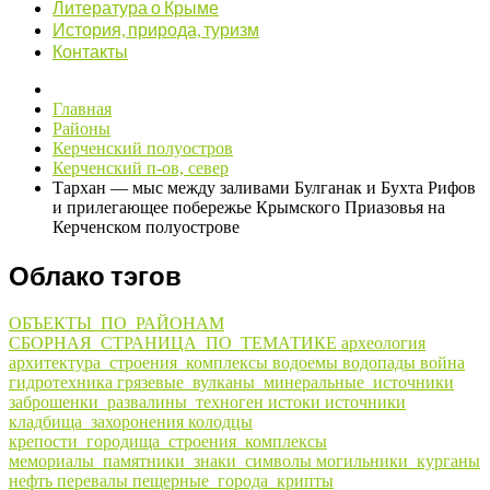
Литература о Крыме
История, природа, туризм
Контакты
Главная
Районы
Керченский полуостров
Керченский п-ов, север
Тархан — мыс между заливами Булганак и Бухта Рифов
и прилегающее побережье Крымского Приазовья на
Керченском полуострове
Облако тэгов
ОБЪЕКТЫ_ПО_РАЙОНАМ
СБОРНАЯ_СТРАНИЦА_ПО_ТЕМАТИКЕ
археология
архитектура_строения_комплексы
водоемы
водопады
война
гидротехника
грязевые_вулканы_минеральные_источники
заброшенки_развалины_техноген
истоки
источники
кладбища_захоронения
колодцы
крепости_городища_строения_комплексы
мемориалы_памятники_знаки_символы
могильники_курганы
нефть
перевалы
пещерные_города_крипты