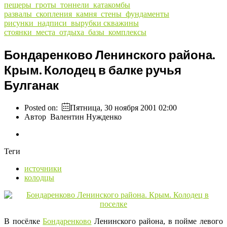
пещеры_гроты_тоннели_катакомбы
развалы_скопления_камня_стены_фундаменты
рисунки_надписи_вырубки
скважины
стоянки_места_отдыха_базы_комплексы
Бондаренково Ленинского района.
Крым. Колодец в балке ручья
Булганак
Posted on:
Пятница, 30 ноября 2001 02:00
Автор
Валентин Нужденко
Теги
источники
колодцы
В посёлке
Бондаренково
Ленинского района, в пойме левого