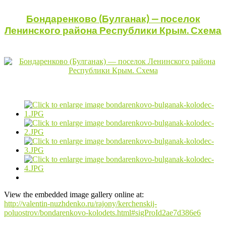
Бондаренково (Булганак) — поселок
Ленинского района Республики Крым. Схема
View the embedded image gallery online at:
http://valentin-nuzhdenko.ru/rajony/kerchenskij-
poluostrov/bondarenkovo-kolodets.html#sigProId2ae7d386e6