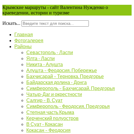
Крымские маршруты - сайт Валентина Нужденко о
краеведении, истории и туризме
Искать...
Главная
Фотогалерея
Районы
Севастополь - Ласпи
Ялта - Ласпи
Никита - Алушта
Алушта – Феодосия. Побережье
Бахчисарай – Терновка. Предгорье
Байдарская долина - Донга
Симферополь – Бахчисарай. Предгорья
Чатыр-Даг и окрестности
Салгир – В. Суат
Симферополь - Феодосия. Предгорья
Степная часть Крыма
Керченский полуостров
В Суат - Кокасан
Кокасан – Феодосия