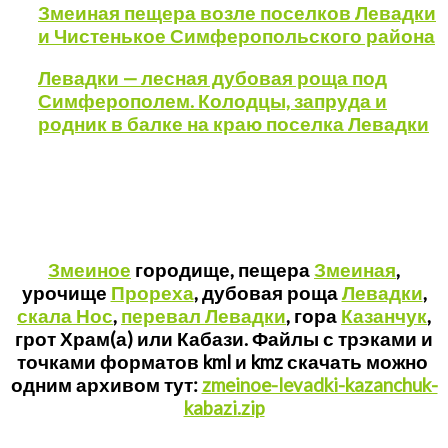
Змеиная пещера возле поселков Левадки
и Чистенькое Симферопольского района
Левадки — лесная дубовая роща под
Симферополем. Колодцы, запруда и
родник в балке на краю поселка Левадки
Змеиное
городище, пещера
Змеиная
,
урочище
Прореха
, дубовая роща
Левадки
,
скала Нос
,
перевал Левадки
, гора
Казанчук
,
грот Храм(а) или Кабази. Файлы с трэками и
точками форматов kml и kmz скачать можно
одним архивом тут:
zmeinoe-levadki-kazanchuk-
kabazi.zip