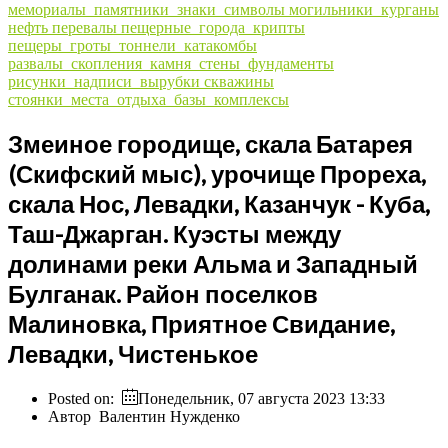
мемориалы_памятники_знаки_символы
могильники_курганы
нефть
перевалы
пещерные_города_крипты
пещеры_гроты_тоннели_катакомбы
развалы_скопления_камня_стены_фундаменты
рисунки_надписи_вырубки
скважины
стоянки_места_отдыха_базы_комплексы
Змеиное городище, скала Батарея
(Скифский мыс), урочище Прореха,
скала Нос, Левадки, Казанчук - Куба,
Таш-Джарган. Куэсты между
долинами реки Альма и Западный
Булганак. Район поселков
Малиновка, Приятное Свидание,
Левадки, Чистенькое
Posted on:
Понедельник, 07 августа 2023 13:33
Автор
Валентин Нужденко