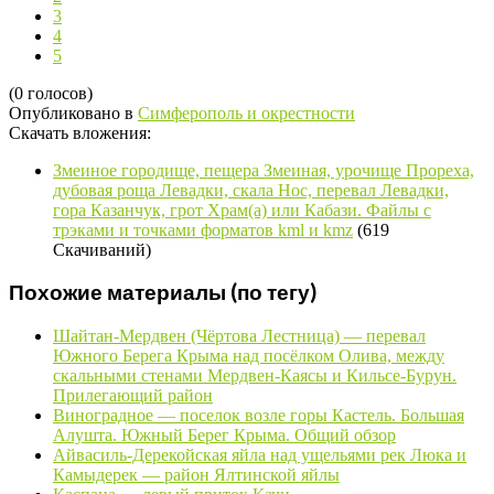
3
4
5
(0 голосов)
Опубликовано в
Симферополь и окрестности
Скачать вложения:
Змеиное городище, пещера Змеиная, урочище Прореха,
дубовая роща Левадки, скала Нос, перевал Левадки,
гора Казанчук, грот Храм(а) или Кабази. Файлы с
трэками и точками форматов kml и kmz
(619
Скачиваний)
Похожие материалы (по тегу)
Шайтан-Мердвен (Чёртова Лестница) — перевал
Южного Берега Крыма над посёлком Олива, между
скальными стенами Мердвен-Каясы и Кильсе-Бурун.
Прилегающий район
Виноградное — поселок возле горы Кастель. Большая
Алушта. Южный Берег Крыма. Общий обзор
Айвасиль-Дерекойская яйла над ущельями рек Люка и
Камыдерек — район Ялтинской яйлы