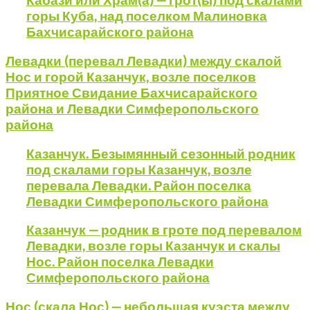
Кабази или Храм(а) — грот(ы) под скалами
горы Куба, над поселком Малиновка
Бахчисарайского района
Левадки (перевал Левадки) между скалой
Нос и горой Казанчук, возле поселков
Приятное Свидание Бахчисарайского
района и Левадки Симферопольского
района
Казанчук. Безымянный сезонный родник
под скалами горы Казанчук, возле
перевала Левадки. Район поселка
Левадки Симферопольского района
Казанчук — родник в гроте под перевалом
Левадки, возле горы Казанчук и скалы
Нос. Район поселка Левадки
Симферопольского района
Нос (скала Нос) — небольшая куэста между