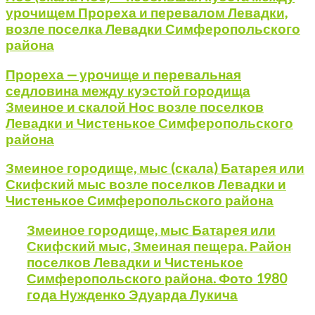
урочищем Прореха и перевалом Левадки,
возле поселка Левадки Симферопольского
района
Прореха — урочище и перевальная
седловина между куэстой городища
Змеиное и скалой Нос возле поселков
Левадки и Чистенькое Симферопольского
района
Змеиное городище, мыс (скала) Батарея или
Скифский мыс возле поселков Левадки и
Чистенькое Симферопольского района
Змеиное городище, мыс Батарея или
Скифский мыс, Змеиная пещера. Район
поселков Левадки и Чистенькое
Симферопольского района. Фото 1980
года Нужденко Эдуарда Лукича