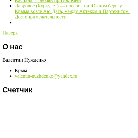
Каспана — левый приток Качи
Лавровое (Куркулет) — поселок на Южном берегу
Крыма возле Аю-Дага, между Артеком и Партенитом.
Достопримечательности.
Наверх
О нас
Валентин Нужденко
Крым
valentin-nuzhdenko@yandex.ru
Счетчик