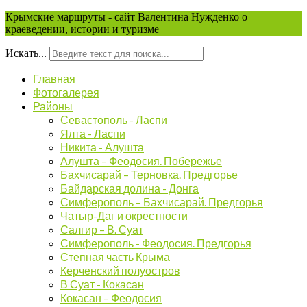
Крымские маршруты - сайт Валентина Нужденко о
краеведении, истории и туризме
Искать...
Главная
Фотогалерея
Районы
Севастополь - Ласпи
Ялта - Ласпи
Никита - Алушта
Алушта – Феодосия. Побережье
Бахчисарай – Терновка. Предгорье
Байдарская долина - Донга
Симферополь – Бахчисарай. Предгорья
Чатыр-Даг и окрестности
Салгир – В. Суат
Симферополь - Феодосия. Предгорья
Степная часть Крыма
Керченский полуостров
В Суат - Кокасан
Кокасан – Феодосия