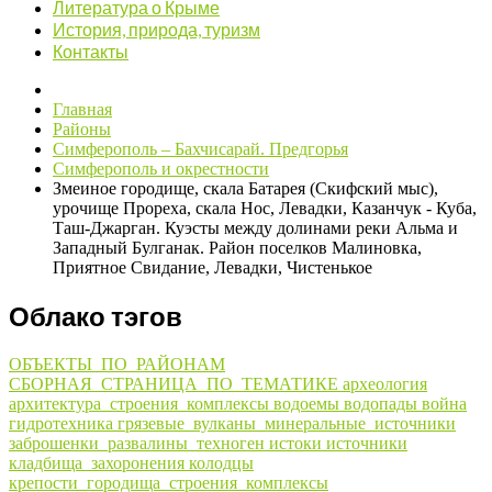
Литература о Крыме
История, природа, туризм
Контакты
Главная
Районы
Симферополь – Бахчисарай. Предгорья
Симферополь и окрестности
Змеиное городище, скала Батарея (Скифский мыс),
урочище Прореха, скала Нос, Левадки, Казанчук - Куба,
Таш-Джарган. Куэсты между долинами реки Альма и
Западный Булганак. Район поселков Малиновка,
Приятное Свидание, Левадки, Чистенькое
Облако тэгов
ОБЪЕКТЫ_ПО_РАЙОНАМ
СБОРНАЯ_СТРАНИЦА_ПО_ТЕМАТИКЕ
археология
архитектура_строения_комплексы
водоемы
водопады
война
гидротехника
грязевые_вулканы_минеральные_источники
заброшенки_развалины_техноген
истоки
источники
кладбища_захоронения
колодцы
крепости_городища_строения_комплексы