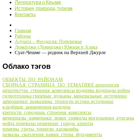
Литература о Крыме
История, природа, туризм
Контакты
Главная
Районы
Алушта – Феодосия. Побережье
Демерджи (Демирджи) Южная и Алака
Суат-Чешме — родник на Верхней Джурле
Облако тэгов
ОБЪЕКТЫ_ПО_РАЙОНАМ
СБОРНАЯ_СТРАНИЦА_ПО_ТЕМАТИКЕ
археология
архитектура_строения_комплексы
водоемы
водопады
война
гидротехника
грязевые_вулканы_минеральные_источники
заброшенки_развалины_техноген
истоки
источники
кладбища_захоронения
колодцы
крепости_городища_строения_комплексы
мемориалы_памятники_знаки_символы
могильники_курганы
нефть
перевалы
пещерные_города_крипты
пещеры_гроты_тоннели_катакомбы
развалы_скопления_камня_стены_фундаменты