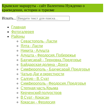
Крымские маршруты - сайт Валентина Нужденко о
краеведении, истории и туризме
Искать...
Главная
Фотогалерея
Районы
Севастополь - Ласпи
Ялта - Ласпи
Никита - Алушта
Алушта – Феодосия. Побережье
Бахчисарай – Терновка. Предгорье
Байдарская долина - Донга
Симферополь – Бахчисарай. Предгорья
Чатыр-Даг и окрестности
Салгир – В. Суат
Симферополь - Феодосия. Предгорья
Степная часть Крыма
Керченский полуостров
В Суат - Кокасан
Кокасан – Феодосия