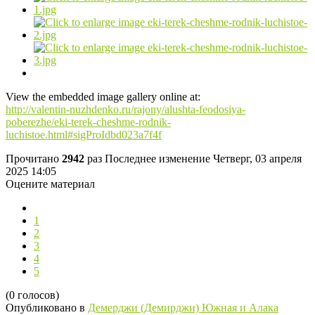
View the embedded image gallery online at:
http://valentin-nuzhdenko.ru/rajony/alushta-feodosiya-
poberezhe/eki-terek-cheshme-rodnik-
luchistoe.html#sigProIdbd023a7f4f
Прочитано
2942
раз
Последнее изменение Четверг, 03 апреля
2025 14:05
Оцените материал
1
2
3
4
5
(0 голосов)
Опубликовано в
Демерджи (Демирджи) Южная и Алака