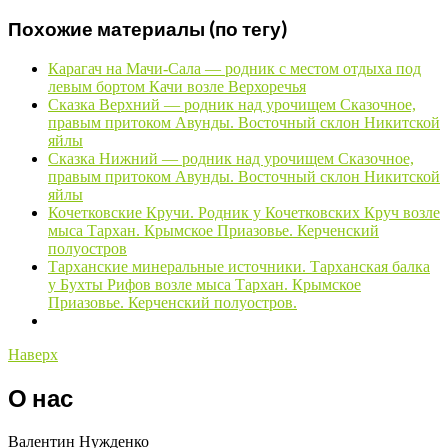
Похожие материалы (по тегу)
Карагач на Мачи-Сала — родник с местом отдыха под
левым бортом Качи возле Верхоречья
Сказка Верхний — родник над урочищем Сказочное,
правым притоком Авунды. Восточный склон Никитской
яйлы
Сказка Нижний — родник над урочищем Сказочное,
правым притоком Авунды. Восточный склон Никитской
яйлы
Кочетковские Кручи. Родник у Кочетковских Круч возле
мыса Тархан. Крымское Приазовье. Керченский
полуостров
Тарханские минеральные источники. Тарханская балка
у Бухты Рифов возле мыса Тархан. Крымское
Приазовье. Керченский полуостров.
Наверх
О нас
Валентин Нужденко