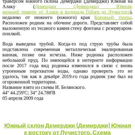
траверсом южного склона Демерджи (Демирджи) Южная на
Алаку (
Демерджи (Демирджи) Южная,
н
ижний
траверс
от
Алаки
и
водопада
Гейзер
до
Лучистого
),
недалеко от нижнего (южного) края
Коровьей тропы
.
Расположен родник на обочине дороги. Представляет собой
выложенную из тесаного камня стену фонтана с резервуаром-
поилкой.
Вода выведена трубой. Когда-то под струю трубы была
подставлена современная металлическая эмалированная
ванная, позже она исчезла. Ниже родника расположен
небольшой пруд. По имеющейся в интернете информации
после 2017 года вид родника изменился в связи с вновь
утроенным перехватом воды, однако проверить это не
удалось, так как в декабре 2019-го года родник уже был на
огороженной территории.
Название взято из схемы И. Белянского.
44° 44.259'С; 34° 24.788'В
05 апреля 2009 года
Южный склон Демерджи (Демирджи) Южная
к востоку от Лучистого. Схема