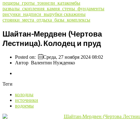
пещеры_гроты_тоннели_катакомбы
развалы_скопления_камня_стены_фундаменты
рисунки_надписи_вырубки
скважины
стоянки_места_отдыха_базы_комплексы
Шайтан-Мердвен (Чертова
Лестница). Колодец и пруд
Posted on:
Среда, 27 ноября 2024 08:02
Автор
Валентин Нужденко
Теги
колодцы
источники
водоемы