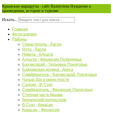
Крымские маршруты - сайт Валентина Нужденко о
краеведении, истории и туризме
Искать...
Главная
Фотогалерея
Районы
Севастополь - Ласпи
Ялта - Ласпи
Никита - Алушта
Алушта – Феодосия. Побережье
Бахчисарай – Терновка. Предгорье
Байдарская долина - Донга
Симферополь – Бахчисарай. Предгорья
Чатыр-Даг и окрестности
Салгир – В. Суат
Симферополь - Феодосия. Предгорья
Степная часть Крыма
Керченский полуостров
В Суат - Кокасан
Кокасан – Феодосия