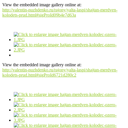
View the embedded image gallery online at:
http://valentin-nuzhdenko.ru/rajony/yalta-laspi/shajtan-merdven-
kolodets-prud.html#sigProId09b4e7d63a
View the embedded image gallery online at:
http://valentin-nuzhdenko.ru/rajony/yalta-laspi/shajtan-merdven-
kolodets-prud.html#sigProId6721d280c2