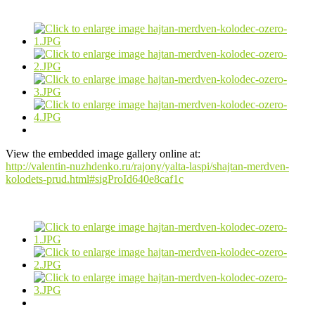
View the embedded image gallery online at:
http://valentin-nuzhdenko.ru/rajony/yalta-laspi/shajtan-merdven-
kolodets-prud.html#sigProId640e8caf1c