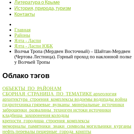
Литература о Крыме
История, природа, туризм
Контакты
Главная
Районы
Ялта - Ласпи
Ялта - Ласпи ЮБК
Волчья Тропа (Мердвен Восточный) – Шайтан-Мердвен
(Чертова Лестница). Горный проход по наклонной полке
у Волчьей Тропы
Облако тэгов
ОБЪЕКТЫ_ПО_РАЙОНАМ
СБОРНАЯ_СТРАНИЦА_ПО_ТЕМАТИКЕ
археология
архитектура_строения_комплексы
водоемы
водопады
война
гидротехника
грязевые_вулканы_минеральные_источники
заброшенки_развалины_техноген
истоки
источники
кладбища_захоронения
колодцы
крепости_городища_строения_комплексы
мемориалы_памятники_знаки_символы
могильники_курганы
нефть
перевалы
пещерные_города_крипты