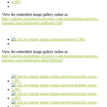
View the embedded image gallery online at:
http://valentin-nuzhdenko.ru/rajony/yalta-laspi/shajtan-merdven-
kolodets-prud.html#sigProId8bef0e1fdd
View the embedded image gallery online at:
http://valentin-nuzhdenko.ru/rajony/yalta-laspi/shajtan-merdven-
kolodets-prud.html#sigProId5a789eb0a7