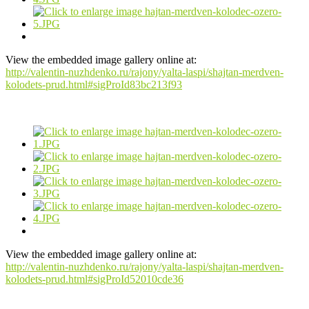
View the embedded image gallery online at:
http://valentin-nuzhdenko.ru/rajony/yalta-laspi/shajtan-merdven-
kolodets-prud.html#sigProId83bc213f93
View the embedded image gallery online at:
http://valentin-nuzhdenko.ru/rajony/yalta-laspi/shajtan-merdven-
kolodets-prud.html#sigProId52010cde36