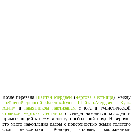
Возле перевала
Шайтан-Мердвен
(
Чертова Лестница
), между
гребневой дорогой «Балчих-Кую – Шайтан-Мердвен – Кую-
Алан»
и
памятником партизанам
с юга и туристической
стоянкой Чертова Лестница
с севера находится колодец и
примыкающий к нему вплотную небольшой пруд. Наверняка
это место накопления рядом с поверхностью земли толстого
слоя верховодки. Колодец старый, выложенный