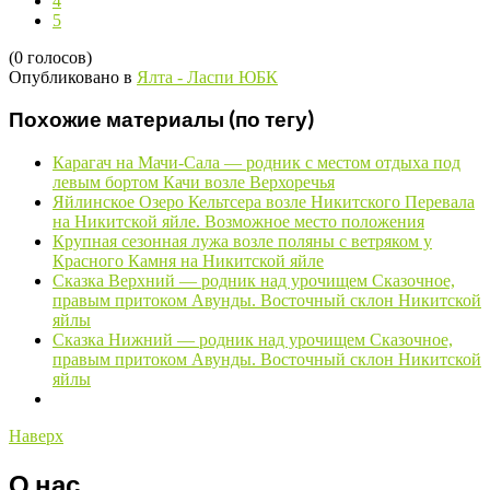
4
5
(0 голосов)
Опубликовано в
Ялта - Ласпи ЮБК
Похожие материалы (по тегу)
Карагач на Мачи-Сала — родник с местом отдыха под
левым бортом Качи возле Верхоречья
Яйлинское Озеро Кельтсера возле Никитского Перевала
на Никитской яйле. Возможное место положения
Крупная сезонная лужа возле поляны с ветряком у
Красного Камня на Никитской яйле
Сказка Верхний — родник над урочищем Сказочное,
правым притоком Авунды. Восточный склон Никитской
яйлы
Сказка Нижний — родник над урочищем Сказочное,
правым притоком Авунды. Восточный склон Никитской
яйлы
Наверх
О нас