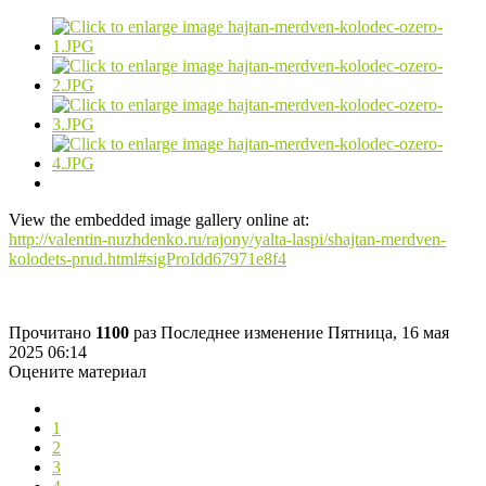
View the embedded image gallery online at:
http://valentin-nuzhdenko.ru/rajony/yalta-laspi/shajtan-merdven-
kolodets-prud.html#sigProIdd67971e8f4
Прочитано
1100
раз
Последнее изменение Пятница, 16 мая
2025 06:14
Оцените материал
1
2
3