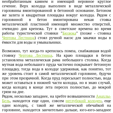
необработанным камнем и имеющий неровное круглое
сечение. Верх колодца выполнен в виде металлической
горловины вмонтированной в бетонной основание. Бетоном
же залита и квадратная площадка вокруг колодца. Рядом с
горловиной в бетон вмонтирована некая стояка
металлической пластиной имеющей множество отверстий,
очевидно дия крепежа. Тут в советские времена во время
работы туристической стоянки "
Бюзюка
" (позже - стоянка
Чертова
Лестница
) стоял ручной насос для закачки воды в
ёмкости для воды и умывальники.
Возможно, тут когда-то крепилась помпа, снабжавшая водой
стоянку
Чертова Лестница
. На краю площадки в бетон
установлена металлическая рама небольшого столика. Когда
мутная вода небольшого пруда частично покрывает бетонную
площадку, тогда вода в колодце удерживая, как понятно, тот
же уровень стоит в самой металлической горловине, будучи
при этом прозрачной. Когда пруд пересыхает полностью, вода
может оставаться в нижней части колодца, но я знаю случай,
когда колодец в конце лета пересох полностью, до мокрой
грязи на дне.
Рядом, несколько западнее, на хребте возвышенности
Анахлы-
Бель
, находится еще один, совсем
неглубокий колодец
, еще
один колодец, с такой же металлической обечайкой на
горловине, находится занчительно дальше, юго-юго-западнее