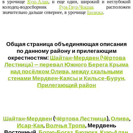
в урочище
Кую-Алан
, и еще один, широкий и неглубокий
колодец-водосборник
Рум-Гяур-Чокрак
расположен
значительно дальше севернее, в урочище
Бюзюка
.
Общая страница объединяющая описания
по данному району и прилегающим
окрестностям:
Шайтан-Мердвен (Чёртова
Лестница) — перевал Южного Берега Крыма
над посёлком Олива, между скальными
стенами Мердвен-Каясы и Кильсе-Бурун.
Прилегающий район
Шайтан-Мердвен
(
Чёртова Лестница
),
Олива
,
Исар-Кая
,
Волчья Тропа
, Мердвень
Восточный,
Борю-Богаз
,
Бюзюка
,
Кую-Алан
,