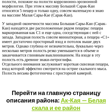
полости, похожие на полости коррозионно-эрозионной
морфологии. При этом к массиву Большой Сарак-Каи
относятся 5 пещер и только одну, совсем маленькую я знаю
на массиве Малая Сары-Кае (Сарак-Каи).
У западной оконечности массива Большая Сары-Каи (Сарак-
Каи) находятся две расположенные рядом пещеры: пещера
маркированная как С1 и еще одна, соседствующая с ней с
запада. Западная полость совсем миниатюрная, а пещера «С1»
имеет достаточно просторный вход и потолок выше двух
метров. Однако глубина ее незначительна, буквально через
несколько метров полость резко уменьшается в объеме и
заканчивается глиняным выклиниванием. На входе в эту
полость есть древние знаки-петроглифы.
Отдельного внимания заслуживает короткая сквозная пещера,
вход которой эффектно смотрится на острие скального мыса.
Полость весьма фотогенична с просторной камерой.
Перейти на главную страницу
описания района:
Ак-Кая — Белая
скала и ее район