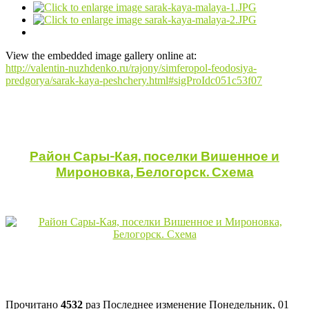
View the embedded image gallery online at:
http://valentin-nuzhdenko.ru/rajony/simferopol-feodosiya-
predgorya/sarak-kaya-peshchery.html#sigProIdc051c53f07
Район Сары-Кая, поселки Вишенное и
Мироновка, Белогорск. Схема
Прочитано
4532
раз
Последнее изменение Понедельник, 01