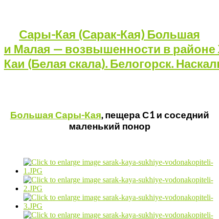
Сары-Кая
(Сарак-Кая)
Большая
и
Малая
—
возвышенности
в
районе
Каи
(Белая
скала).
Белогорск.
Наска
Большая Сары-Кая
, пещера С1 и соседний
маленький понор