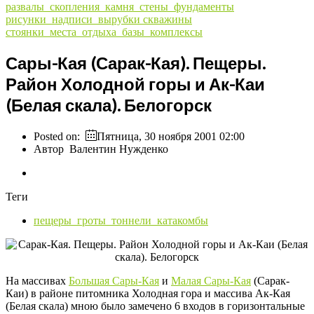
развалы_скопления_камня_стены_фундаменты
рисунки_надписи_вырубки
скважины
стоянки_места_отдыха_базы_комплексы
Сары-Кая (Сарак-Кая). Пещеры.
Район Холодной горы и Ак-Каи
(Белая скала). Белогорск
Posted on:
Пятница, 30 ноября 2001 02:00
Автор
Валентин Нужденко
Теги
пещеры_гроты_тоннели_катакомбы
На массивах
Большая Сары-Кая
и
Малая Сары-Кая
(Сарак-
Каи) в районе питомника Холодная гора и массива Ак-Кая
(Белая скала) мною было замечено 6 входов в горизонтальные