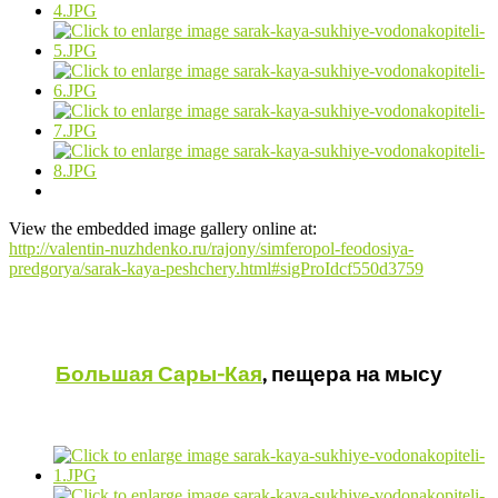
View the embedded image gallery online at:
http://valentin-nuzhdenko.ru/rajony/simferopol-feodosiya-
predgorya/sarak-kaya-peshchery.html#sigProIdcf550d3759
Большая Сары-Кая
, пещера на мысу