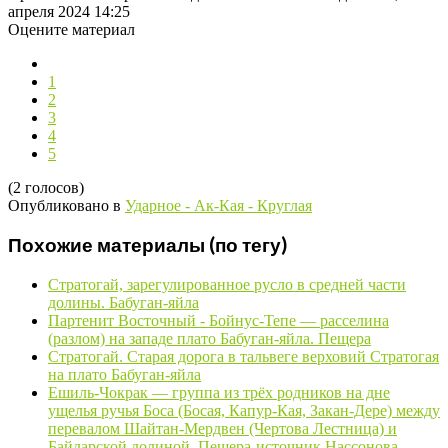
апреля 2024 14:25
Оцените материал
1
2
3
4
5
(2 голосов)
Опубликовано в
Ударное - Ак-Кая - Круглая
Похожие материалы (по тегу)
Стратогай, зарегулированное русло в средней части
долины. Бабуган-яйла
Партенит Восточный - Бойнус-Тепе — расселина
(разлом) на западе плато Бабуган-яйла. Пещера
Стратогай. Старая дорога в тальвеге верховий Стратогая
на плато Бабуган-яйла
Ешиль-Чокрак — группа из трёх родников на дне
ущелья ручья Боса (Босая, Капур-Кая, Закан-Дере) между
перевалом Шайтан-Мердвен (Чертова Лестница) и
Байдарской долиной. Пещера-источник Нассонова