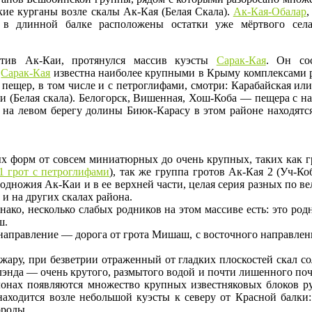
ие курганы возле скалы Ак-Кая (Белая Скала).
Ак-Кая-Обалар
,
ь, в длинной балке расположены остатки уже мёртвого се
отив Ак-Каи, протянулся массив куэсты
Сарак-Кая
. Он со
.
Сарак-Кая
известна наиболее крупными в Крыму комплексами рис
и пещер, в том числе и с петроглифами, смотри: Карабайская и
и (Белая скала). Белогорск, Вишенная, Хош-Коба — пещера с 
на левом берегу долины Биюк-Карасу в этом районе находятс
ых форм от совсем миниатюрных до очень крупных, таких как г
1 грот с петроглифами
), так же группа гротов Ак-Кая 2 (Уч-К
одножия Ак-Каи и в ее верхней части, целая серия разных по в
и на других скалах района.
днако, несколько слабых родников на этом массиве есть: это род
ш.
аправление — дорога от грота Мишаш, с восточного направления
ару, при безветрии отраженный от гладких плоскостей скал с
энда — очень крутого, размытого водой и почти лишенного поч
склонах появляются множество крупных известняковых блоков 
ходится возле небольшой куэсты к северу от Красной балки:
ороды.