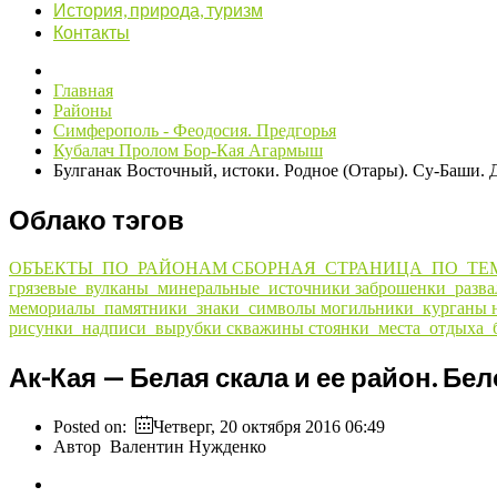
История, природа, туризм
Контакты
Главная
Районы
Симферополь - Феодосия. Предгорья
Кубалач Пролом Бор-Кая Агармыш
Булганак Восточный, истоки. Родное (Отары). Су-Баши. 
Облако тэгов
ОБЪЕКТЫ_ПО_РАЙОНАМ
СБОРНАЯ_СТРАНИЦА_ПО_ТЕ
грязевые_вулканы_минеральные_источники
заброшенки_разв
мемориалы_памятники_знаки_символы
могильники_курганы
рисунки_надписи_вырубки
скважины
стоянки_места_отдыха_
Ак-Кая — Белая скала и ее район. Бе
Posted on:
Четверг, 20 октября 2016 06:49
Автор
Валентин Нужденко