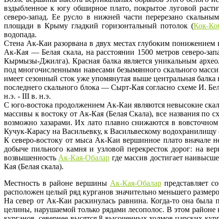
вздыбленное к югу обширное плато, покрытое луговой расти
северо-запад. Ее русло в нижней части перерезано скальн
площади в Крыму гладкий горизонтальный потолок (
Кок-Ко
водопада.
Стена Ак-Каи разорвана в двух местах глубоким понижением и
Ак-Кая — Белая скала, на расстоянии 1500 метров северо-зап
Кырмызы-Джилга). Красная балка является уникальным архе
под многочисленными навесами безымянного скального массива
имеет сезонный сток уже упомянутая выше центральная балка н
последнего скального блока — Сырт-Кая согласно схеме И. Бе
н.э. - III в. н.э.
С юго-востока продолжением Ак-Каи являются невысокие ск
массивы к востоку от Ак-Кая (Белая Скала), все названия по
возможно хазарами. Их лато плавно снижаются в вовсточно
Кучук-Карасу на Васильевку, к Васильвескому водохранилищу 
К северо-востоку от мыса Ак-Каи вершинное плато вначале не
добыче пильного камня и узловой перекресток дорог: на вер
возвышенность
Ак-Кая-Обалар
где массив достигает наивысше
Кая (Белая скала).
Местность в районе вершины
Ак-Кая-Обалар
представляет со
расположен целый ряд курганов значительно меньшего размеро
На север от Ак-Каи раскинулась равнина. Когда-то она была 
целины, нарушаемой только рядами лесополос. В этом районе
курганов, севернее высятся 8 высоченных холмов царских кур