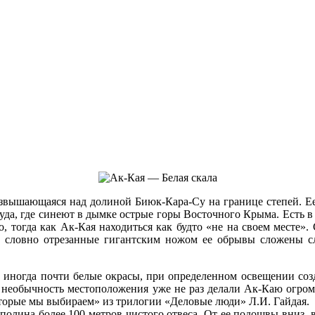
озвышающаяся над долиной Биюк-Кара-Су на границе степей. Е
уда, где синеют в дымке острые горы Восточного Крыма. Есть в
 тогда как Ак-Кая находиться как будто «не на своем месте».
, словно отрезанные гигантским ножом ее обрывы сложены с
 иногда почти белые окрасы, при определенном освещении соз
, и необычность местоположения уже не раз делали Ак-Каю огр
торые мы выбираем» из трилогии «Деловые люди» Л.И. Гайдая.
олина более 100 метров чистого отвеса. От ее подошвы вниз, в 