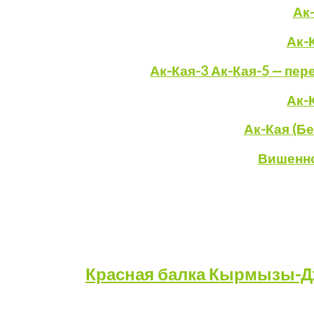
Ак
Ак-
Ак-Кая
-3 Ак-Кая-5 — пе
Ак-
Ак-Кая
(Б
Вишенно
Красная
балка
Кырмызы-Д