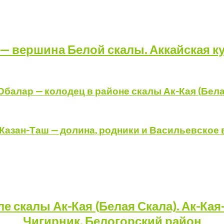
— вершина Белой скалы. Аккайская к
Обалар — колодец в районе скалы Ак-Кая (Бела
. Казан-Таш — долина, родники и Васильевско
е скалы Ак-Кая (Белая Скала). Ак-Кая
Чигирник. Белогорский район