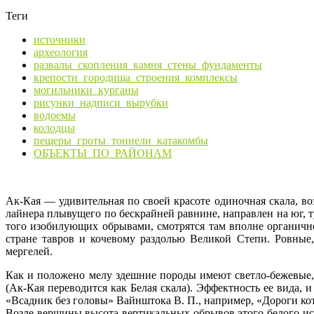
Теги
источники
археология
развалы_скопления_камня_стены_фундаменты
крепости_городища_строения_комплексы
могильники_курганы
рисунки_надписи_вырубки
водоемы
колодцы
пещеры_гроты_тоннели_катакомбы
ОБЪЕКТЫ_ПО_РАЙОНАМ
Ак-Кая — удивительная по своей красоте одиночная скала, в
лайнера плывущего по бескрайней равнине, направлен на юг, т
того изобилующих обрывами, смотрятся там вполне органично,
стране тавров и кочевому раздолью Великой Степи. Ровные
мергелей.
Как и положено мелу здешние породы имеют светло-бежевые,
(Ак-Кая переводится как Белая скала). Эффектность ее вида
«Всадник без головы» Вайнштока В. П., например, «Дороги ко
Возле вершины высота вертикальных обрывов этого белого исп