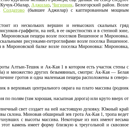
 Кучук-Обалар,
Аджилар
,
Чигирник
. Белогорский район. Возле
ла
Солдатово
(бывшее Аджилар) с каптированным мощным
стоит из нескольких вершин и невысоких скальных гряд
унков-граффити, на ней, в ее окрестностях и в степной зоне,
ли Мироновская пещера возле поселков Вишенное и Мироновка.
наскальными рисунками-петроглифами возле поселка Вишенное.
я в Мироновской балке возле поселка Мироновка: Мироновка,
роты Алтын-Тешик и Ак-Кая 1 в котором есть участок стены с
оба) и множество других безымянных, смотри: Ак-Кая — Белая
еличине гротов и одна маленькая пещера расположены в северо-
ник в верховьях центрального оврага на плато массива (родник
 по полям (там хорошая, насыпная дорога) или круто вверх от
олнечный свет создает на ней настоящую духовку. Южный край
вы склона. Миновав обширный зев грота Ак-Кая 1, тропа ведет
рухнувших с высоты массива. Некоторые из них имеют весьма
 этот камень имеет форму близкую к треугольной и сквозное