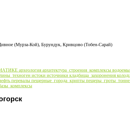
Дивное (Мурза-Кой), Бурундук, Кривцово (Тобен-Сарай)
МАТИКЕ
археология
архитектура_строения_комплексы
водоем
алины_техноген
истоки
источники
кладбища_захоронения
колод
нефть
перевалы
пещерные_города_крипты
пещеры_гроты_тонне
базы_комплексы
логорск