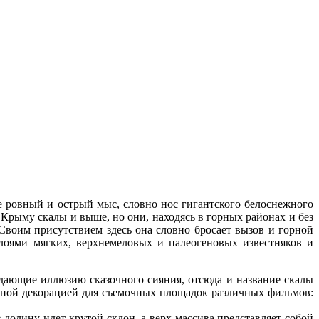
е ровный и острый мыс, словно нос гигантского белоснежного
 Крыму скалы и выше, но они, находясь в горных районах и без
 Своим присутствием здесь она словно бросает вызов и горной
лоями мягких, верхнемеловых и палеогеновых известняков и
дающие иллюзию сказочного сияния, отсюда и название скалы
омной декорацией для съемочных площадок различных фильмов:
долину идет крутой склон, а верх массива представляет собой