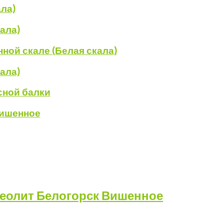
ла)
ала)
ной скале (Белая скала)
ала)
сной
балки
Вишенное
еолит
Белогорск
Вишенное