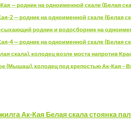
-Кая
— родник на одноименной скале (Белая ска
Кая
-2 — родник на одноименной скале (Белая ск
ресыхающий родник и водосборник на одноимен
Кая
-4 — родник на одноименной скале (Белая ск
елая
скала),
колодец
возле
моста
напротив
Кра
е (Мышаш), колодец под крепостью Ак-Кая – 
жилга
Ак-Кая
Белая
скала
стоянка
пал