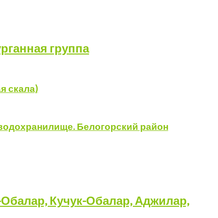
урганная группа
я скала)
е водохранилище. Белогорский район
-Обалар, Кучук-Обалар, Аджилар,