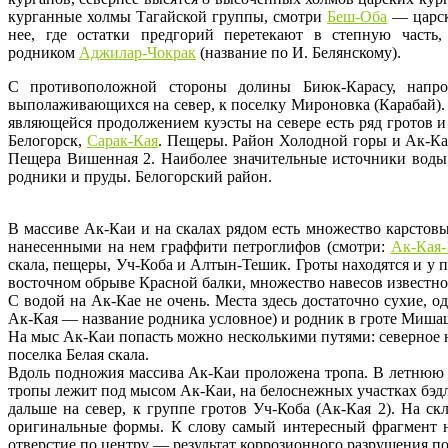
курганные холмы Тагайской группы, смотри
Беш-Оба
— царск
нее, где остатки предгорий перетекают в степную част
родником
Аджилар-Чокрак
(название по И. Белянскому).
С противоположной стороны долины Биюк-Карасу, напр
выполаживающихся на север, к поселку Мироновка (Карабай)
являющейся продолжением куэсты на севере есть ряд гротов 
Белогорск,
Сарак-Кая
. Пещеры. Район Холодной горы и Ак-Ка
Пещера Вишенная 2. Наиболее значительные источники воды 
родники и пруды. Белогорский район.
В массиве Ак-Каи и на скалах рядом есть множество карстов
нанесенными на нем граффити петроглифов (смотри:
Ак-Кая-
скала, пещеры, Уч-Коба и Алтын-Тешик. Гроты находятся и у п
восточном обрыве Красной балки, множество навесов известно 
С водой на Ак-Кае не очень. Места здесь достаточно сухие, о
Ак-Кая — название родника условное) и родник в гроте Миша
На мыс Ак-Каи попасть можно несколькими путями: северное н
поселка Белая скала.
Вдоль подножия массива Ак-Каи проложена тропа. В летнюю ж
тропы лежит под мысом Ак-Каи, на белоснежных участках бэдл
дальше на север, к группе гротов Уч-Коба (Ак-Кая 2). На 
оригинальные формы. К слову самый интересный фрагмент на
отверстие по центру — результат коррозионного разрушения п