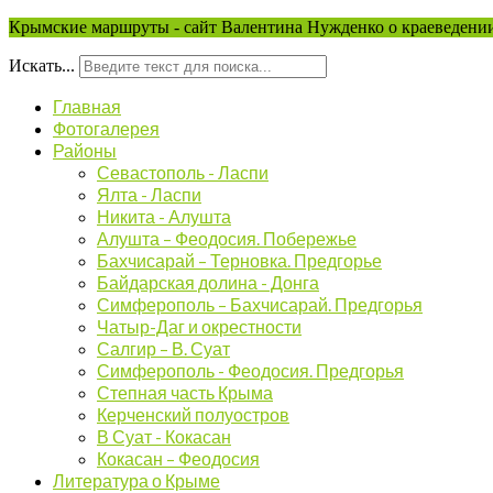
Крымские маршруты - сайт Валентина Нужденко о краеведении
Искать...
Главная
Фотогалерея
Районы
Севастополь - Ласпи
Ялта - Ласпи
Никита - Алушта
Алушта – Феодосия. Побережье
Бахчисарай – Терновка. Предгорье
Байдарская долина - Донга
Симферополь – Бахчисарай. Предгорья
Чатыр-Даг и окрестности
Салгир – В. Суат
Симферополь - Феодосия. Предгорья
Степная часть Крыма
Керченский полуостров
В Суат - Кокасан
Кокасан – Феодосия
Литература о Крыме