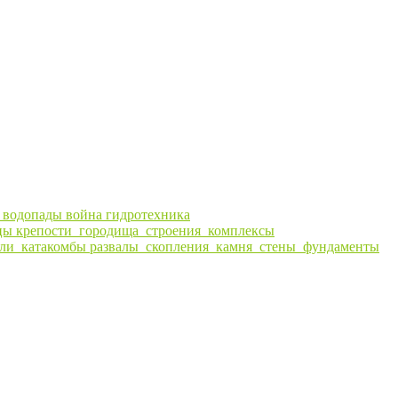
ы
водопады
война
гидротехника
цы
крепости_городища_строения_комплексы
ли_катакомбы
развалы_скопления_камня_стены_фундаменты