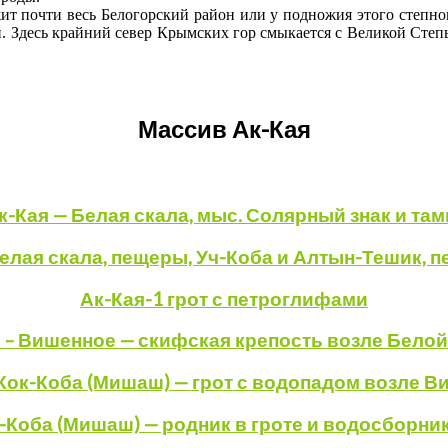
ежит почти весь Белогорский район или у подножия этого степно
 Здесь крайний север Крымских гор смыкается с Великой Степью
Массив Ак-Кая
к-Кая — Белая скала, мыс. Солярный знак и там
Белая скала, пещеры, Уч-Коба и Алтын-Тешик, 
Ак-Кая-1 грот с петроглифами
 – Вишенное — скифская крепость возле Бело
Кок-Коба
(Мишаш)
—
грот
с
водопадом
возле
Ви
к-Коба (Мишаш) — родник в гроте и водосборни