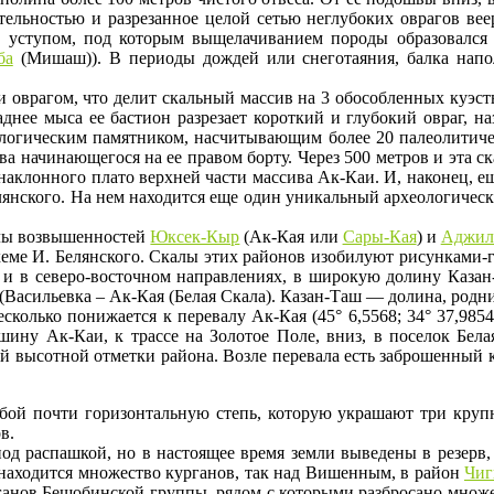
тельностью и разрезанное целой сетью неглубоких оврагов ве
ым уступом, под которым выщелачиванием породы образовалс
ба
(Мишаш)). В периоды дождей или снеготаяния, балка напол
 оврагом, что делит скальный массив на 3 обособленных куэсты.
аднее мыса ее бастион разрезает короткий и глубокий овраг, н
ологическим памятником, насчитывающим более 20 палеолитиче
 начинающегося на ее правом борту. Через 500 метров и эта ска
аклонного плато верхней части массива Ак-Каи. И, наконец, еще
лянского. На нем находится еще один уникальный археологическ
алы возвышенностей
Юксек-Кыр
(Ак-Кая или
Сары-Кая
) и
Аджил
 схеме И. Белянского. Скалы этих районов изобилуют рисунками-
м и в северо-восточном направлениях, в широкую долину Каз
(Васильевка – Ак-Кая (Белая Скала). Казан-Таш — долина, родн
сколько понижается к перевалу Ак-Кая (45° 6,5568; 34° 37,985
шину Ак-Каи, к трассе на Золотое Поле, вниз, в поселок Бела
й высотной отметки района. Возле перевала есть заброшенный 
бой почти горизонтальную степь, которую украшают три круп
в.
под распашкой, но в настоящее время земли выведены в резерв, 
 находится множество курганов, так над Вишенным, в район
Чиг
ганов Бешобинской группы, рядом с которыми разбросано множе