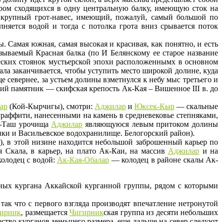
ером сходящихся в одну центральную балку, имеющую сток на
я крупный грот-навес, имеющий, пожалуй, самый большой по
няется водой и тогда с потолка грота вниз срывается поток
 Самая южная, самая высокая и красивая, как понятно, и есть
азываемый Красная балка (по И Белянскому ее старое название
ских стоянок мустьерской эпохи расположеннымх в основном
ла заканчивается, чтобы уступить место широкой долине, куда
 севернее, за устьем долины взметнулся к небу мыс третьего и
ий памятник — скифская крепость Ак-Кая – Вишенное III в. до
ар
(Кой-Кырчигы), смотри:
Аджилар
и
Юксек-Кыр
— скальные
граффити, нанесенными на камень в средневековье степняками,
ан-Таш урочища
Аджилар
являющуюся левым притоком долины
ики и Васильевское водохранилище. Белогорский район).
4), в этой низине находится небольшой заброшенный карьер по
я Скала, в карьер, на плато Ак-Каи, на массив
Аджилар
и на
колодец с водой:
Ак-Кая-Обалар
— колодец в районе скалы Ак-
ных кургана Аккайской курганной группы, рядом с которыми
так что с первого взгляда производят впечатление нетронутой
ирник
, размещается
Чигирник
ская группа из десяти небольших
ство курганов меньшего размера, еще дальше на север следуют