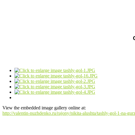
View the embedded image gallery online at:
http://valentin-nuzhdenko.ru/rajony/nikita-alushta/tashly-gol-1-na-g