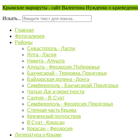
Крымские маршруты - сайт Валентина Нужденко о краеведении
Искать...
Главная
Фотогалерея
Районы
Севастополь - Ласпи
Ялта - Ласпи
Никита - Алушта
Алушта – Феодосия. Побережье
Бахчисарай – Терновка. Предгорье
Байдарская долина - Донга
Симферополь – Бахчисарай. Предгорья
Чатыр-Даг и окрестности
Салгир – В. Суат
Симферополь - Феодосия. Предгорья
Степная часть Крыма
Керченский полуостров
В Суат - Кокасан
Кокасан – Феодосия
Литература о Крыме