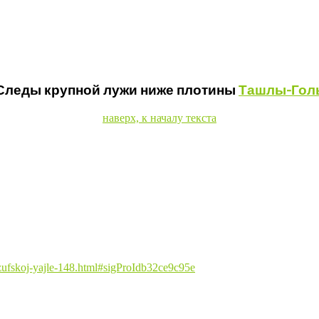
Следы крупной лужи ниже плотины
Ташлы-Гол
наверх, к началу текста
urzufskoj-yajle-148.html#sigProIdb32ce9c95e