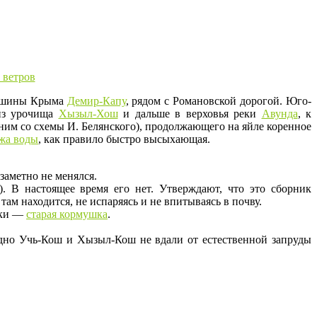
ершины Крыма
Демир-Капу
, рядом с Романовской дорогой. Юго-
 из урочища
Хызыл-Хош
и дальше в верховья реки
Авунда
, к
оним со схемы И. Белянского), продолжающего на яйле коренное
жа воды
, как правило быстро высыхающая.
 заметно не менялся.
). В настоящее время его нет. Утверждают, что это сборник
там находится, не испаряясь и не впитываясь в почву.
мки —
старая кормушка
.
одно Учь-Кош и Хызыл-Кош не вдали от естественной запруды