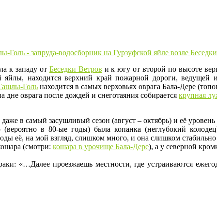
ла к западу от
Беседки Ветров
и к югу от второй по высоте в
ой яйлы, находится верхний край пожарной дороги, ведущей
Ташлы-Голь
находится в самых верховьях оврага Бала-Дере (топ
на дне оврага после дождей и снеготаяния собирается
крупная лу
о даже в самый засушливый сезон (август – октябрь) и её уровень
 (вероятно в 80-ые годы) была копанка (неглубокий колодец
оды её, на мой взгляд, слишком много, и она слишком стабильно 
кошара (смотри:
кошара в урочище Бала-Дере
), а у северной кро
раки: «…Далее проезжаешь местности, где устраиваются ежег