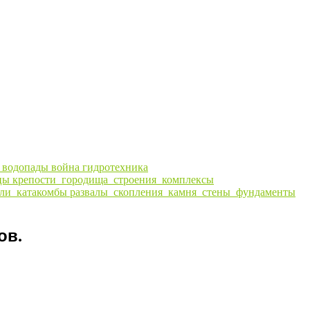
ы
водопады
война
гидротехника
цы
крепости_городища_строения_комплексы
ли_катакомбы
развалы_скопления_камня_стены_фундаменты
ов.