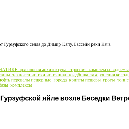
т Гурзуфского седла до Димир-Капу. Бассейн реки Кача
МАТИКЕ
археология
архитектура_строения_комплексы
водоем
алины_техноген
истоки
источники
кладбища_захоронения
колод
нефть
перевалы
пещерные_города_крипты
пещеры_гроты_тонне
базы_комплексы
Гурзуфской яйле возле Беседки Ветр