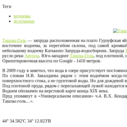
Теги
водоемы
источники
Ташлы-Голь
— запруда расположенная на плато Гурзуфская яй
восточнее водоема, за перегибом склона, под самой кромк
небольшому водоему Катькино Запруда-водосборник. Запруда
русло реки
Авунда
. Юго-западнее
Ташлы-Голь
, под плотиной, 
Ориентировочная высота по Google - 1410 метров.
В 2009 году я заметил, что вода в озере присутствует постоянн
По словам Н.В. Закалдаева рядом с этим водоёмом когда-то
поверхностного стока, а не грунтовой воды. Но для дождевой в
Под плотиной пруда, рядом с пересыхающей лужей находится 
Водоем обозначен на верстовой карте конца XIX века.
Пруд упомянут в «Универсальном описании» ч.4. В.Х. Конда
Ташлы-голь…».
44° 34.582'С 34° 12.823'В