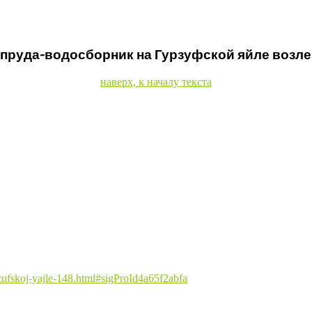
апруда-водосборник на Гурзуфской яйле возл
наверх, к началу текста
urzufskoj-yajle-148.html#sigProId4a65f2abfa