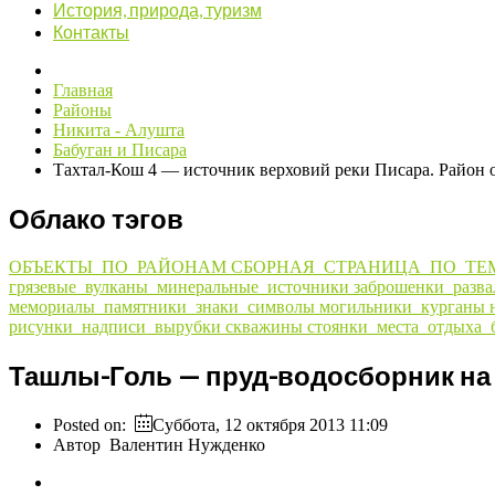
История, природа, туризм
Контакты
Главная
Районы
Никита - Алушта
Бабуган и Писара
Тахтал-Кош 4 — источник верховий реки Писара. Район о
Облако тэгов
ОБЪЕКТЫ_ПО_РАЙОНАМ
СБОРНАЯ_СТРАНИЦА_ПО_ТЕ
грязевые_вулканы_минеральные_источники
заброшенки_разв
мемориалы_памятники_знаки_символы
могильники_курганы
рисунки_надписи_вырубки
скважины
стоянки_места_отдыха_
Ташлы-Голь — пруд-водосборник на 
Posted on:
Суббота, 12 октября 2013 11:09
Автор
Валентин Нужденко