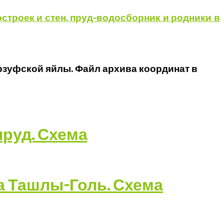
строек и стен, пруд-водосборник и родники в
рзуфской яйлы. Файл архива координат в