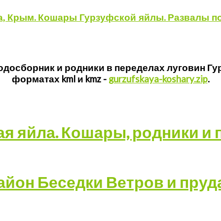
, Крым. Кошары Гурзуфской яйлы. Развалы по
одосборник и родники в переделах луговин Гу
форматах kml и kmz -
gurzufskaya-koshary.zip
.