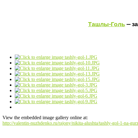
Ташлы-Голь
— з
View the embedded image gallery online at:
http://valentin-nuzhdenko.ru/rajony/nikita-alushta/tashly-gol-1-na-g