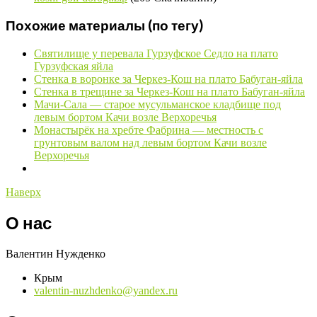
Похожие материалы (по тегу)
Святилище у перевала Гурзуфское Седло на плато
Гурзуфская яйла
Стенка в воронке за Черкез-Кош на плато Бабуган-яйла
Стенка в трещине за Черкез-Кош на плато Бабуган-яйла
Мачи-Сала — старое мусульманское кладбище под
левым бортом Качи возле Верхоречья
Монастырёк на хребте Фабрина — местность с
грунтовым валом над левым бортом Качи возле
Верхоречья
Наверх
О нас
Валентин Нужденко
Крым
valentin-nuzhdenko@yandex.ru