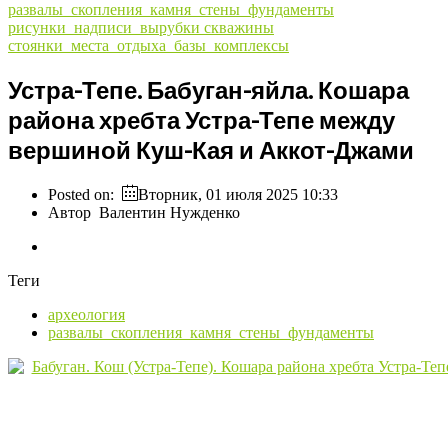
развалы_скопления_камня_стены_фундаменты
рисунки_надписи_вырубки
скважины
стоянки_места_отдыха_базы_комплексы
Устра-Тепе. Бабуган-яйла. Кошара
района хребта Устра-Тепе между
вершиной Куш-Кая и Аккот-Джами
Posted on:
Вторник, 01 июля 2025 10:33
Автор
Валентин Нужденко
Теги
археология
развалы_скопления_камня_стены_фундаменты