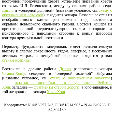
восточном продолжении хребта Устра-Тепе (название хребта
со схемы И.Л. Белянского), между луговинами района седл.
Дипло
и «северной долиной» (название условное, см.
схему с
обозначением объектов
) находится кошара. Развалы ее стен из
необработанного камня расположены под восточным
обрывом невысокого скального гребня. Состоит кошара из
ориентированной перпендикулярно скалам изгороди и
пристроенного с напольной стороны к концу изгороди
контура прямоугольной постройки.
Периметр фундамента задернован, имеет незначительную
высоту и слабую сохранность. Рядом, севернее, в нескольких
десятках метрах, в неглубокой воронке находится развал
стенки-крепиды
.
Восточнее в долине района
Дипло
расположена кошара
Чамны-Хошу
, севернее, в "северной долиной" Бабугана
(название условное, см.
схему с обозначением объектов
)
—
остатки постройки в урочище Зейтин-
Хош,
западнее —
фрагменты старой дороги
, а юго-западнее, в
той же долине — кошара
Хаян-Хош
.
Координаты: N 44°38'57,24", Е 34°18'14,90" – N 44,649233, E
34,304139