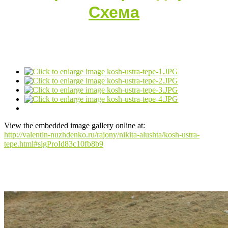
View the embedded image gallery online at:
http://valentin-nuzhdenko.ru/rajony/nikita-alushta/kosh-ustra-
tepe.html#sigProId83c10fb8b9