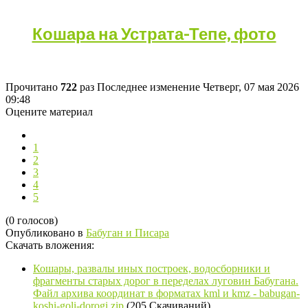
Кошара на Устрата-Тепе, фото
Прочитано
722
раз
Последнее изменение Четверг, 07 мая 2026
09:48
Оцените материал
1
2
3
4
5
(0 голосов)
Опубликовано в
Бабуган и Писара
Скачать вложения:
Кошары, развалы иных построек, водосборники и
фрагменты старых дорог в переделах луговин Бабугана.
Файл архива координат в форматах kml и kmz - babugan-
koshi-goli-dorogi.zip
(205 Скачиваний)