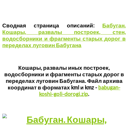
Сводная страница описаний:
Бабуган.
Кошары, развалы построек, стен,
водосборники и фрагменты старых дорог в
переделах луговин Бабугана
Кошары, развалы иных построек,
водосборники и фрагменты старых дорог в
переделах луговин Бабугана. Файл архива
координат в форматах kml и kmz -
babugan-
koshi-goli-dorogi.zip
.