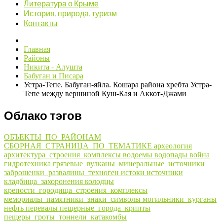
Литература о Крыме
История, природа, туризм
Контакты
Главная
Районы
Никита - Алушта
Бабуган и Писара
Устра-Тепе. Бабуган-яйла. Кошара района хребта Устра-
Тепе между вершиной Куш-Кая и Аккот-Джами
Облако тэгов
ОБЪЕКТЫ_ПО_РАЙОНАМ
СБОРНАЯ_СТРАНИЦА_ПО_ТЕМАТИКЕ
археология
архитектура_строения_комплексы
водоемы
водопады
война
гидротехника
грязевые_вулканы_минеральные_источники
заброшенки_развалины_техноген
истоки
источники
кладбища_захоронения
колодцы
крепости_городища_строения_комплексы
мемориалы_памятники_знаки_символы
могильники_курганы
нефть
перевалы
пещерные_города_крипты
пещеры_гроты_тоннели_катакомбы