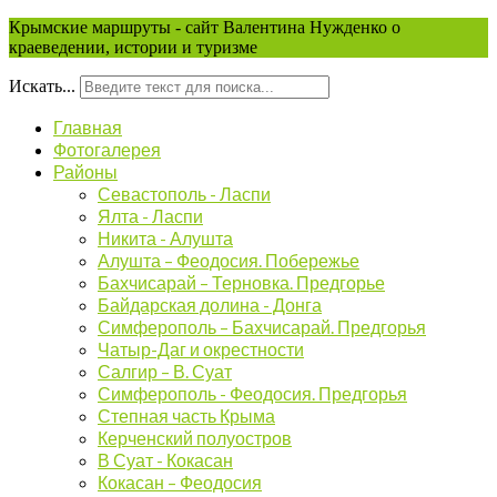
Крымские маршруты - сайт Валентина Нужденко о
краеведении, истории и туризме
Искать...
Главная
Фотогалерея
Районы
Севастополь - Ласпи
Ялта - Ласпи
Никита - Алушта
Алушта – Феодосия. Побережье
Бахчисарай – Терновка. Предгорье
Байдарская долина - Донга
Симферополь – Бахчисарай. Предгорья
Чатыр-Даг и окрестности
Салгир – В. Суат
Симферополь - Феодосия. Предгорья
Степная часть Крыма
Керченский полуостров
В Суат - Кокасан
Кокасан – Феодосия