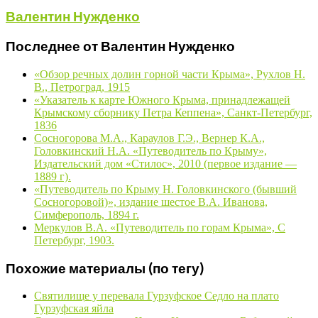
Валентин Нужденко
Последнее от Валентин Нужденко
«Обзор речных долин горной части Крыма», Рухлов Н.
В., Петроград, 1915
«Указатель к карте Южного Крыма, принадлежащей
Крымскому сборнику Петра Кеппена», Санкт-Петербург,
1836
Сосногорова М.А., Караулов Г.Э., Вернер К.А.,
Головкинский Н.А. «Путеводитель по Крыму»,
Издательский дом «Стилос», 2010 (первое издание —
1889 г).
«Путеводитель по Крыму Н. Головкинского (бывший
Сосногоровой)», издание шестое В.А. Иванова,
Симферополь, 1894 г.
Меркулов В.А. «Путеводитель по горам Крыма», С
Петербург, 1903.
Похожие материалы (по тегу)
Святилище у перевала Гурзуфское Седло на плато
Гурзуфская яйла