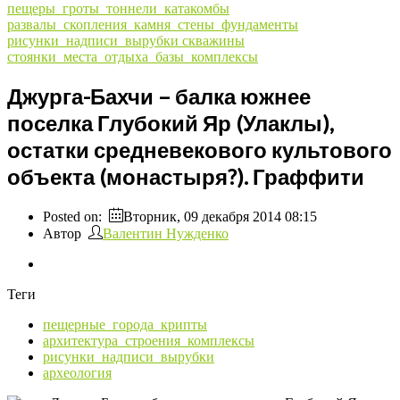
пещеры_гроты_тоннели_катакомбы
развалы_скопления_камня_стены_фундаменты
рисунки_надписи_вырубки
скважины
стоянки_места_отдыха_базы_комплексы
Джурга-Бахчи – балка южнее
поселка Глубокий Яр (Улаклы),
остатки средневекового культового
объекта (монастыря?). Граффити
Posted on:
Вторник, 09 декабря 2014 08:15
Автор
Валентин Нужденко
Теги
пещерные_города_крипты
архитектура_строения_комплексы
рисунки_надписи_вырубки
археология