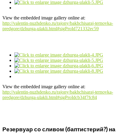
View the embedded image gallery online at:
http://valentin-nuzhdenko.ru/rajony/bakhchisaraj-ternovka-
predgore/dzhurga-ulakli.html#sigProId721332ec59
View the embedded image gallery online at:
http://valentin-nuzhdenko.ru/rajony/bakhchisaraj-ternovka-
predgore/dzhurga-ulakli.html#sigProIdcb34f7fc84
Резервуар со сливом (баптистерий?) на