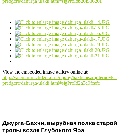
predgore/dzhurga-ulakli.html#sigProIdb20f53620a
View the embedded image gallery online at:
http://valentin-nuzhdenko.ru/rajony/bakhchisaraj-ternovka-
predgore/dzhurga-ulakli.html#sigProId2a5d9fcafe
Джурга-Бахчи, вырубная полка старой
тропы возле Глубокого Яра