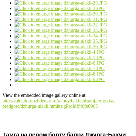
View the embedded image gallery online at:
http://valentin-nuzhdenko.ru/rajony/bakhchisaraj-ternovka-
predgore/dzhurga-ulakli.html#sigProIdff40fe0965
Тамга на левом борту балки Джурга-Бахчи