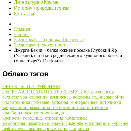
Литература о Крыме
История, природа, туризм
Контакты
Главная
Районы
Бахчисарай – Терновка. Предгорье
Бахчисарай и окрестности
Джурга-Бахчи – балка южнее поселка Глубокий Яр
(Улаклы), остатки средневекового культового объекта
(монастыря?). Граффити
Облако тэгов
ОБЪЕКТЫ_ПО_РАЙОНАМ
СБОРНАЯ_СТРАНИЦА_ПО_ТЕМАТИКЕ
археология
архитектура_строения_комплексы
водоемы
водопады
война
гидротехника
грязевые_вулканы_минеральные_источники
заброшенки_развалины_техноген
истоки
источники
кладбища_захоронения
колодцы
крепости_городища_строения_комплексы
мемориалы_памятники_знаки_символы
могильники_курганы
нефть
перевалы
пещерные_города_крипты