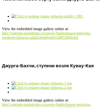
View the embedded image gallery online at:
http://valentin-nuzhdenko.ru/rajony/bakhchisaraj-ternovka-
predgore/dzhurga-ulakli.html#sigProId8528fdc8af
Джурга-Бахчи, ступени возле Кувау-Кая
View the embedded image gallery online at:
http://valentin-nuzhdenko.ru/rajony/bakhchisaraj-ternovka-