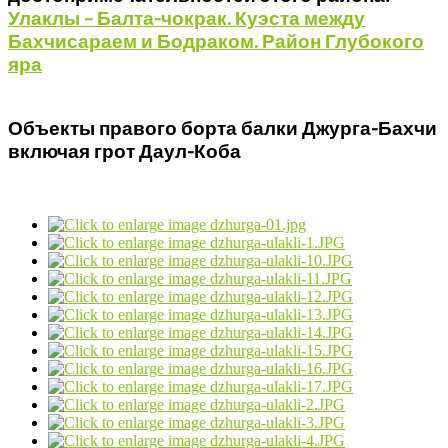
Улаклы – Балта-чокрак. Куэста между
Бахчисараем и Бодраком. Район Глубокого
яра
Объекты правого борта балки Джурга-Бахчи
включая грот Даул-Коба