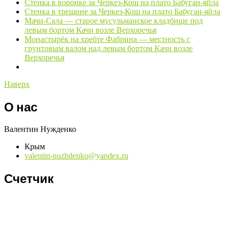
Стенка в воронке за Черкез-Кош на плато Бабуган-яйла
Стенка в трещине за Черкез-Кош на плато Бабуган-яйла
Мачи-Сала — старое мусульманское кладбище под
левым бортом Качи возле Верхоречья
Монастырёк на хребте Фабрина — местность с
грунтовым валом над левым бортом Качи возле
Верхоречья
Наверх
О нас
Валентин Нужденко
Крым
valentin-nuzhdenko@yandex.ru
Счетчик