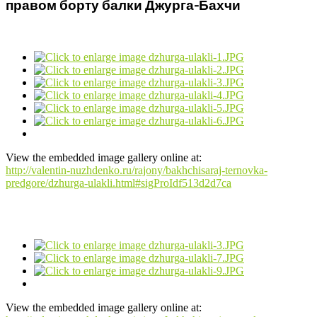
правом борту балки Джурга-Бахчи
View the embedded image gallery online at:
http://valentin-nuzhdenko.ru/rajony/bakhchisaraj-ternovka-
predgore/dzhurga-ulakli.html#sigProIdf513d2d7ca
View the embedded image gallery online at: