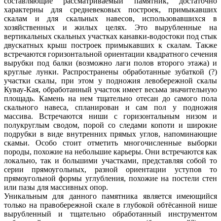
составляющие рассматриваемый памятник, достаточно
характерны для средневековых построек, примыкавших
скалам и для скальных навесов, использовавшихся в
хозяйственных и жилых целях. Это вырубленные на
вертикальных скальных участках канавки-водостоки под стык
двускатных крыш построек примыкавших к скалам. Также
встречаются горизонтальной ориентации квадратного сечения
вырубки под балки (возможно лаги полов второго этажа) и
круглые лунки. Распространены обработанные зубаткой (?)
участки скалы, при этом у подножия левобережной скалы
Кувау-Кая, обработанный участок имеет весьма значительную
площадь. Камень на нем тщательно отесан до самого пола
скального навеса, спланирован и сам пол у подножия
массива. Встречаются ниши с горизонтальным низом и
полукруглым сводом, порой со следами копоти и широкие
подрубки в виде внутренних прямых углов, напоминающие
скамьи. Особо стоит отметить многочисленные выборки
породы, похожие на небольшие карьеры. Они встречаются как
локально, так и большими участками, представляя собой то
серии прямоугольных, разной ориентации уступов то
прямоугольной формы углубления, похожие на постели стен
или пазы для массивных опор.
Уникальным для данного памятника является имеющийся
только на правобережной скале в глубокой обтёсанной нише
вырубленный и тщательно обработанный инструментом