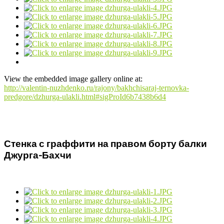
View the embedded image gallery online at:
http://valentin-nuzhdenko.ru/rajony/bakhchisaraj-ternovka-
predgore/dzhurga-ulakli.html#sigProId6b7438b6d4
Стенка с граффити на правом борту балки
Джурга-Бахчи