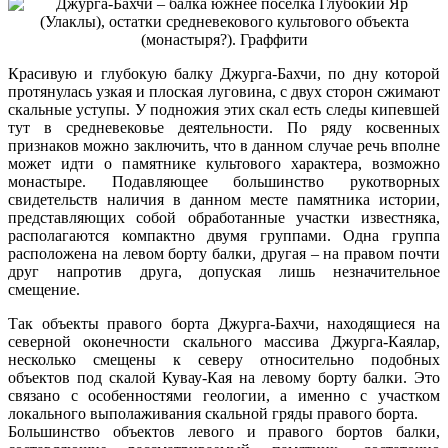
Красивую и глубокую балку Джурга-Бахчи, по дну которой
протянулась узкая и плоская луговина, с двух сторон сжимают
скальные уступы. У подножия этих скал есть следы кипевшей
тут в средневековье деятельности. По ряду косвенных
признаков можно заключить, что в данном случае речь вполне
может идти о памятнике культового характера, возможно
монастыре. Подавляющее большинство рукотворных
свидетельств наличия в данном месте памятника истории,
представляющих собой обработанные участки известняка,
располагаются компактно двумя группами. Одна группа
расположена на левом борту балки, другая – на правом почти
друг напротив друга, допуская лишь незначительное
смещение.
Так объекты правого борта Джурга-Бахчи, находящиеся на
северной оконечности скального массива Джурга-Каялар,
несколько смещены к северу относительно подобных
объектов под скалой Кувау-Кая на левому борту балки. Это
связано с особенностями геологии, а именно с участком
локального выполаживания скальной гряды правого борта.
Большинство объектов левого и правого бортов балки,