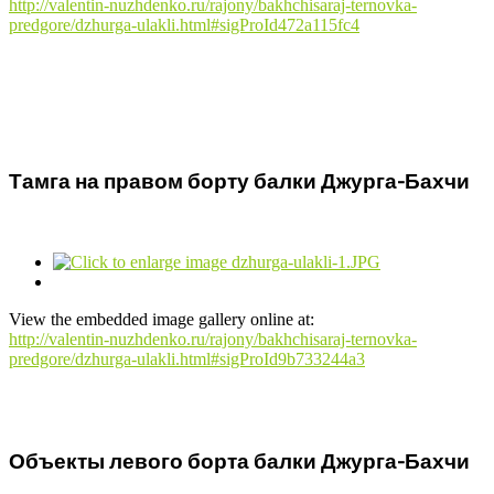
http://valentin-nuzhdenko.ru/rajony/bakhchisaraj-ternovka-
predgore/dzhurga-ulakli.html#sigProId472a115fc4
Тамга на правом борту балки Джурга-Бахчи
View the embedded image gallery online at:
http://valentin-nuzhdenko.ru/rajony/bakhchisaraj-ternovka-
predgore/dzhurga-ulakli.html#sigProId9b733244a3
Объекты левого борта балки Джурга-Бахчи