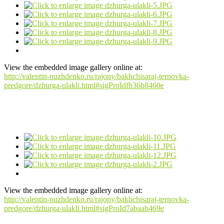
View the embedded image gallery online at:
http://valentin-nuzhdenko.ru/rajony/bakhchisaraj-ternovka-
predgore/dzhurga-ulakli.html#sigProIdfb36b8460e
View the embedded image gallery online at:
http://valentin-nuzhdenko.ru/rajony/bakhchisaraj-ternovka-
predgore/dzhurga-ulakli.html#sigProId7abaab469e