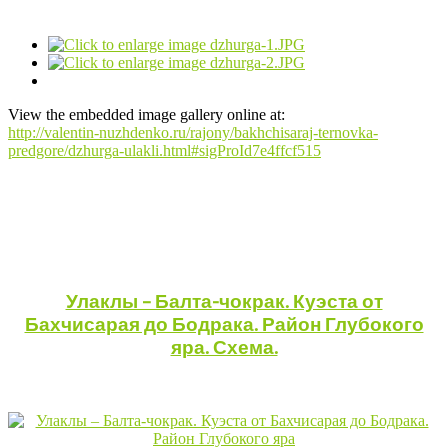
View the embedded image gallery online at:
http://valentin-nuzhdenko.ru/rajony/bakhchisaraj-ternovka-
predgore/dzhurga-ulakli.html#sigProId7e4ffcf515
Улаклы – Балта-чокрак. Куэста от
Бахчисарая до Бодрака. Район Глубокого
яра. Схема.