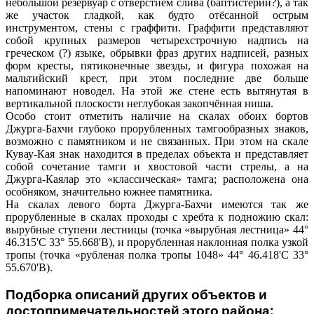
небольшой резервуар с отверстием слива (баптистерий?), а так
же участок гладкой, как будто отёсанной острым
инструментом, стены с граффити. Граффити представляют
собой крупных размеров четырехстрочную надпись на
греческом (?) языке, обрывки фраз других надписей, разных
форм кресты, пятиконечные звезды, и фигура похожая на
мальтийский крест, при этом последние две больше
напоминают новодел. На этой же стене есть вытянутая в
вертикальной плоскости неглубокая закопчённая ниша.
Особо стоит отметить наличие на скалах обоих бортов
Джурга-Бахчи глубоко прорубленных тамгообразных знаков,
возможно с памятником и не связанных. При этом на скале
Кувау-Кая знак находится в пределах объекта и представляет
собой сочетание тамги и хвостовой части стрелы, а на
Джурга-Каялар это «классическая» тамга; расположена она
особняком, значительно южнее памятника.
На скалах левого борта Джурга-Бахчи имеются так же
прорубленные в скалах проходы с хребта к подножию скал:
вырубные ступени лестницы (точка «вырубная лестница» 44°
46.315'С 33° 55.668'В), и прорубленная наклонная полка узкой
тропы (точка «рубленая полка тропы 1048» 44° 46.418'С 33°
55.670'В).
Подборка описаний других объектов и
достопримечательностей этого района: