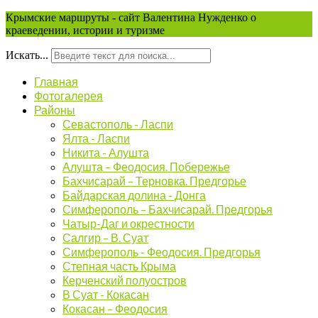
Крымские маршруты - сайт Валентина Нужденко о
краеведении, истории и туризме
Искать...
Главная
Фотогалерея
Районы
Севастополь - Ласпи
Ялта - Ласпи
Никита - Алушта
Алушта – Феодосия. Побережье
Бахчисарай – Терновка. Предгорье
Байдарская долина - Донга
Симферополь – Бахчисарай. Предгорья
Чатыр-Даг и окрестности
Салгир – В. Суат
Симферополь - Феодосия. Предгорья
Степная часть Крыма
Керченский полуостров
В Суат - Кокасан
Кокасан – Феодосия