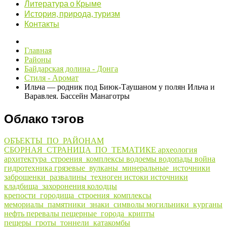
Литература о Крыме
История, природа, туризм
Контакты
Главная
Районы
Байдарская долина - Донга
Стиля - Аромат
Ильча — родник под Биюк-Таушаном у полян Ильча и
Варавлея. Бассейн Манаготры
Облако тэгов
ОБЪЕКТЫ_ПО_РАЙОНАМ
СБОРНАЯ_СТРАНИЦА_ПО_ТЕМАТИКЕ
археология
архитектура_строения_комплексы
водоемы
водопады
война
гидротехника
грязевые_вулканы_минеральные_источники
заброшенки_развалины_техноген
истоки
источники
кладбища_захоронения
колодцы
крепости_городища_строения_комплексы
мемориалы_памятники_знаки_символы
могильники_курганы
нефть
перевалы
пещерные_города_крипты
пещеры_гроты_тоннели_катакомбы