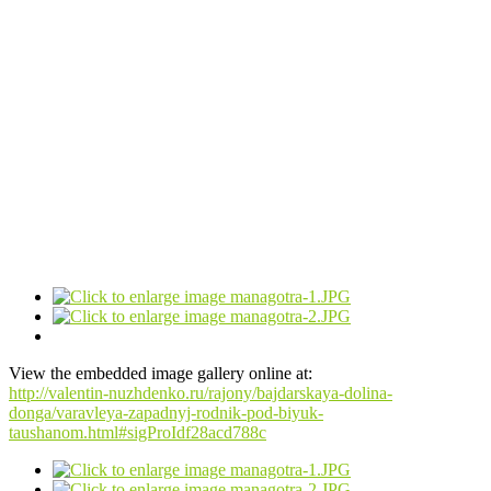
View the embedded image gallery online at:
http://valentin-nuzhdenko.ru/rajony/bajdarskaya-dolina-
donga/varavleya-zapadnyj-rodnik-pod-biyuk-
taushanom.html#sigProIdf28acd788c