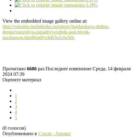
View the embedded image gallery online at:
http://valentin-nuzhdenko.ru/rajony/bajdarskaya-dolina-
donga/varavleya-zapadnyj-rodnik-pod-biyuk-
taushanom.html#sigProId63e2cbcb0c
Прочитано
6686
раз
Последнее изменение Среда, 14 февраля
2024 07:39
Оцените материал
1
2
3
4
5
(0 голосов)
Опубликовано в
Стиля - Аромат