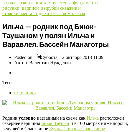
развалы_скопления_камня_стены_фундаменты
рисунки_надписи_вырубки
скважины
стоянки_места_отдыха_базы_комплексы
Ильча — родник под Биюк-
Таушаном у полян Ильча и
Варавлея. Бассейн Манаготры
Posted on:
Суббота, 12 октября 2013 11:09
Автор
Валентин Нужденко
Теги
источники
Родник
условно
названный на схеме как
Ильча
расположен
севернее вершины
Биюк-Таушан
и в 100 метрах ниже дороги,
ведущей в Счастливое
Буюк-Тапшан - Счастливое
.