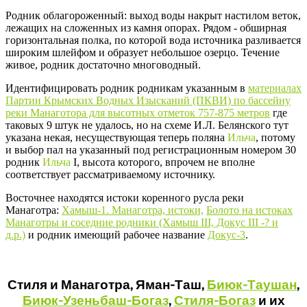
Родник облагороженный: выход воды накрыт настилом веток,
лежащих на сложенных из камня опорах. Рядом - обширная
горизонтальная полка, по которой вода источника разливается
широким шлейфом и образует небольшое озерцо. Течение
живое, родник достаточно многоводный.
Идентифицировать родник родникам указанным в
материалах
Партии Крымских Водных Изысканий (ПКВИ) по бассейну
реки Манаготора для высотных отметок 757-875 метров
где
таковых 9 штук не удалось, но на схеме И.Л. Белянского тут
указана некая, несуществующая теперь поляна
Ильча
, потому
и выбор пал на указанный под регистрационным номером 30
родник
Ильча
I, высота которого, впрочем не вполне
соответствует рассматриваемому источнику.
Восточнее находятся истоки коренного русла реки
Манаготра:
Хамыш-1. Манаготра, истоки,
Болото на истоках
Манаготры и соседние родники (Хамыш III, Докус III -? и
д.р.)
и родник имеющий рабочее название
Докус-3
.
Стиля и Манаготра, Яман-Таш,
Биюк-Таушан
,
Биюк-Узеньбаш-Богаз
,
Стиля-Богаз
и их