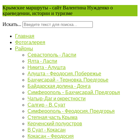
Крымские маршруты - сайт Валентина Нужденко о
краеведении, истории и туризме
Искать...
Главная
Фотогалерея
Районы
Севастополь - Ласпи
Ялта - Ласпи
Никита - Алушта
Алушта – Феодосия. Побережье
Бахчисарай – Терновка. Предгорье
Байдарская долина - Донга
Симферополь – Бахчисарай. Предгорья
Чатыр-Даг и окрестности
Салгир – В. Суат
Симферополь - Феодосия. Предгорья
Степная часть Крыма
Керченский полуостров
В Суат - Кокасан
Кокасан – Феодосия