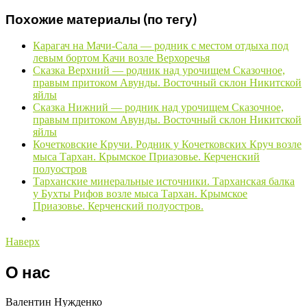
Похожие материалы (по тегу)
Карагач на Мачи-Сала — родник с местом отдыха под
левым бортом Качи возле Верхоречья
Сказка Верхний — родник над урочищем Сказочное,
правым притоком Авунды. Восточный склон Никитской
яйлы
Сказка Нижний — родник над урочищем Сказочное,
правым притоком Авунды. Восточный склон Никитской
яйлы
Кочетковские Кручи. Родник у Кочетковских Круч возле
мыса Тархан. Крымское Приазовье. Керченский
полуостров
Тарханские минеральные источники. Тарханская балка
у Бухты Рифов возле мыса Тархан. Крымское
Приазовье. Керченский полуостров.
Наверх
О нас
Валентин Нужденко