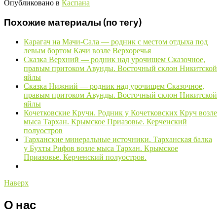
Опубликовано в
Каспана
Похожие материалы (по тегу)
Карагач на Мачи-Сала — родник с местом отдыха под
левым бортом Качи возле Верхоречья
Сказка Верхний — родник над урочищем Сказочное,
правым притоком Авунды. Восточный склон Никитской
яйлы
Сказка Нижний — родник над урочищем Сказочное,
правым притоком Авунды. Восточный склон Никитской
яйлы
Кочетковские Кручи. Родник у Кочетковских Круч возле
мыса Тархан. Крымское Приазовье. Керченский
полуостров
Тарханские минеральные источники. Тарханская балка
у Бухты Рифов возле мыса Тархан. Крымское
Приазовье. Керченский полуостров.
Наверх
О нас