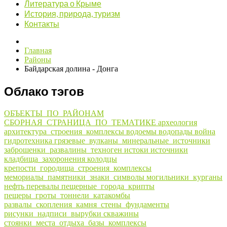
Литература о Крыме
История, природа, туризм
Контакты
Главная
Районы
Байдарская долина - Донга
Облако тэгов
ОБЪЕКТЫ_ПО_РАЙОНАМ
СБОРНАЯ_СТРАНИЦА_ПО_ТЕМАТИКЕ
археология
архитектура_строения_комплексы
водоемы
водопады
война
гидротехника
грязевые_вулканы_минеральные_источники
заброшенки_развалины_техноген
истоки
источники
кладбища_захоронения
колодцы
крепости_городища_строения_комплексы
мемориалы_памятники_знаки_символы
могильники_курганы
нефть
перевалы
пещерные_города_крипты
пещеры_гроты_тоннели_катакомбы
развалы_скопления_камня_стены_фундаменты
рисунки_надписи_вырубки
скважины
стоянки_места_отдыха_базы_комплексы