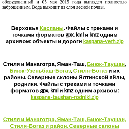
оборудованный и 05 мая 2015 года выглядел полностью
заброшенным. Вода выходит из слоя лесной почвы.
Верховья
Каспаны
. Файлы с треками и
точками форматов gpx, kml и kmz одним
архивом: объекты и дороги
kaspana-verh.zip
Стиля и Манаготра, Яман-Таш,
Биюк-Таушан
,
Биюк-Узеньбаш-Богаз
,
Стиля-Богаз
и их
районы. Северные склоны Ялтинской яйлы,
родники. Файлы с треками и точками
форматов gpx, kml и kmz одним архивом:
kaspana-taushan-rodniki.zip
Стиля и Манаготра, Яман-Таш, Биюк-Таушан,
Стиля-Богаз и район. Северные склоны