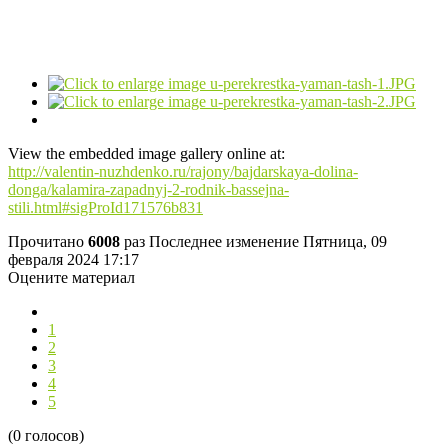
View the embedded image gallery online at:
http://valentin-nuzhdenko.ru/rajony/bajdarskaya-dolina-
donga/kalamira-zapadnyj-2-rodnik-bassejna-
stili.html#sigProId171576b831
Прочитано
6008
раз
Последнее изменение Пятница, 09
февраля 2024 17:17
Оцените материал
1
2
3
4
5
(0 голосов)