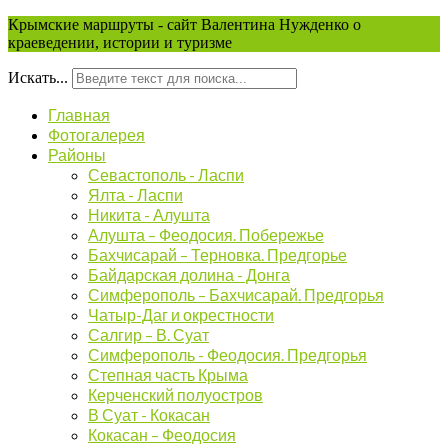
Крымские маршруты - сайт Валентина Нужденко о
краеведении, истории и туризме
Искать...
Главная
Фотогалерея
Районы
Севастополь - Ласпи
Ялта - Ласпи
Никита - Алушта
Алушта – Феодосия. Побережье
Бахчисарай – Терновка. Предгорье
Байдарская долина - Донга
Симферополь – Бахчисарай. Предгорья
Чатыр-Даг и окрестности
Салгир – В. Суат
Симферополь - Феодосия. Предгорья
Степная часть Крыма
Керченский полуостров
В Суат - Кокасан
Кокасан – Феодосия