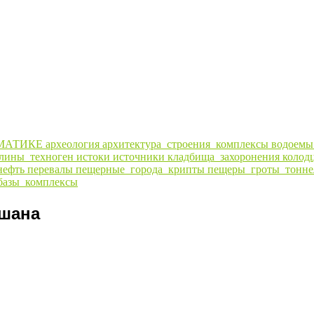
МАТИКЕ
археология
архитектура_строения_комплексы
водоем
алины_техноген
истоки
источники
кладбища_захоронения
колод
нефть
перевалы
пещерные_города_крипты
пещеры_гроты_тонне
базы_комплексы
ушана