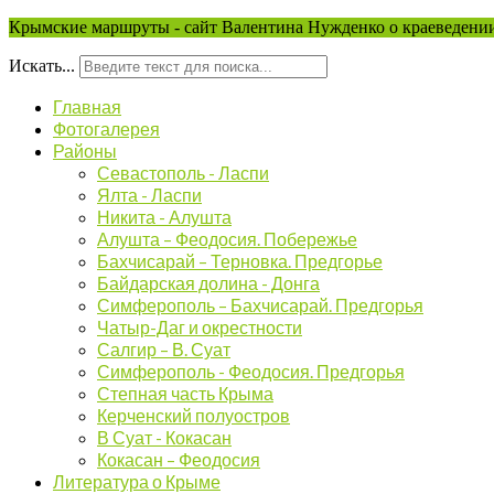
Крымские маршруты - сайт Валентина Нужденко о краеведении
Искать...
Главная
Фотогалерея
Районы
Севастополь - Ласпи
Ялта - Ласпи
Никита - Алушта
Алушта – Феодосия. Побережье
Бахчисарай – Терновка. Предгорье
Байдарская долина - Донга
Симферополь – Бахчисарай. Предгорья
Чатыр-Даг и окрестности
Салгир – В. Суат
Симферополь - Феодосия. Предгорья
Степная часть Крыма
Керченский полуостров
В Суат - Кокасан
Кокасан – Феодосия
Литература о Крыме