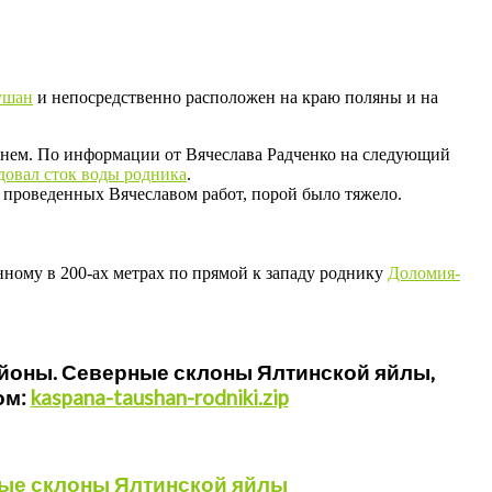
ушан
и непосредственно расположен на краю поляны и на
мнем. По информации от Вячеслава Радченко на следующий
довал сток воды родника
.
о проведенных Вячеславом работ, порой было тяжело.
ному в 200-ах метрах по прямой к западу роднику
Доломия-
айоны. Северные склоны Ялтинской яйлы,
ом:
kaspana-taushan-rodniki.zip
рные склоны Ялтинской яйлы