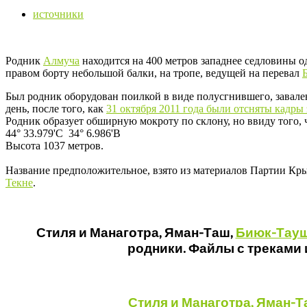
источники
Родник
Алмуча
находится на 400 метров западнее седловины
правом борту небольшой балки, на тропе, ведущей на перевал
Был родник оборудован поилкой в виде полусгнившего, завал
день, после того, как
31 октября 2011 года были отсняты кадры
Родник образует обширную мокроту по склону, но ввиду того, ч
44° 33.979'С 34° 6.986'В
Высота 1037 метров.
Название предположительное, взято из материалов Партии Кр
Текне
.
Стиля и Манаготра, Яман-Таш,
Биюк-Тау
родники. Файлы с треками 
Стиля и Манаготра, Яман-Т