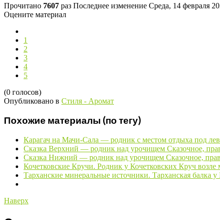
Прочитано
7607
раз
Последнее изменение Среда, 14 февраля 20
Оцените материал
1
2
3
4
5
(0 голосов)
Опубликовано в
Стиля - Аромат
Похожие материалы (по тегу)
Карагач на Мачи-Сала — родник с местом отдыха под ле
Сказка Верхний — родник над урочищем Сказочное, пр
Сказка Нижний — родник над урочищем Сказочное, пра
Кочетковские Кручи. Родник у Кочетковских Круч возле
Тарханские минеральные источники. Тарханская балка у
Наверх