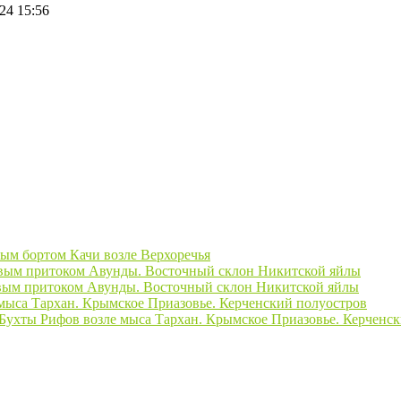
24 15:56
вым бортом Качи возле Верхоречья
авым притоком Авунды. Восточный склон Никитской яйлы
вым притоком Авунды. Восточный склон Никитской яйлы
 мыса Тархан. Крымское Приазовье. Керченский полуостров
 Бухты Рифов возле мыса Тархан. Крымское Приазовье. Керченск