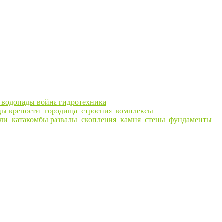
ы
водопады
война
гидротехника
цы
крепости_городища_строения_комплексы
ли_катакомбы
развалы_скопления_камня_стены_фундаменты