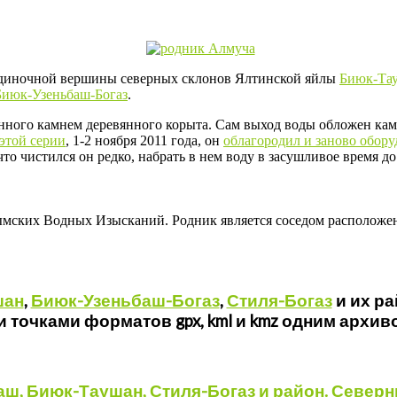
 одиночной вершины северных склонов Ялтинской яйлы
Биюк-Та
Биюк-Узеньбаш-Богаз
.
енного камнем деревянного корыта. Сам выход воды обложен ка
 этой серии
, 1-2 ноября 2011 года, он
облагородил и заново обору
то чистился он редко, набрать в нем воду в засушливое время д
ымских Водных Изысканий. Родник является соседом расположен
шан
,
Биюк-Узеньбаш-Богаз
,
Стиля-Богаз
и их р
и точками форматов gpx, kml и kmz одним архив
аш, Биюк-Таушан, Стиля-Богаз и район. Севе