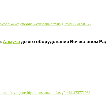
cha-rodnik-v-rajone-biyuk-taushana.html#sigProId0864658158
к
Алмуча
до его оборудования Вячеславом Ра
cha-rodnik-v-rajone-biyuk-taushana.html#sigProIde473771088