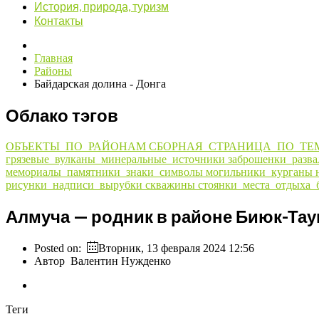
История, природа, туризм
Контакты
Главная
Районы
Байдарская долина - Донга
Облако тэгов
ОБЪЕКТЫ_ПО_РАЙОНАМ
СБОРНАЯ_СТРАНИЦА_ПО_ТЕ
грязевые_вулканы_минеральные_источники
заброшенки_разв
мемориалы_памятники_знаки_символы
могильники_курганы
рисунки_надписи_вырубки
скважины
стоянки_места_отдыха_
Алмуча — родник в районе Биюк-Та
Posted on:
Вторник, 13 февраля 2024 12:56
Автор
Валентин Нужденко
Теги