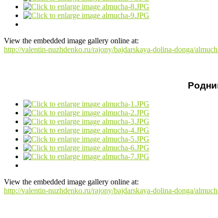
View the embedded image gallery online at:
http://valentin-nuzhdenko.ru/rajony/bajdarskaya-dolina-donga/almu
Родни
View the embedded image gallery online at:
http://valentin-nuzhdenko.ru/rajony/bajdarskaya-dolina-donga/almu