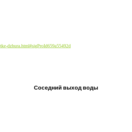
betke-dzhura.html#sigProId659a55492d
Соседний выход воды