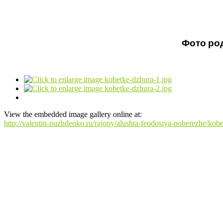
Фото ро
View the embedded image gallery online at:
http://valentin-nuzhdenko.ru/rajony/alushta-feodosiya-poberezhe/ko