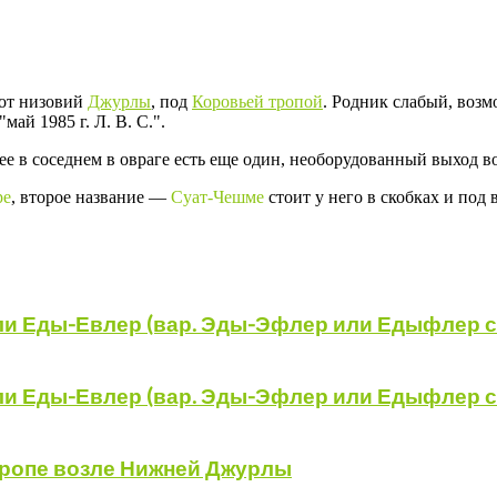
 от низовий
Джурлы
, под
Коровьей тропой
. Родник слабый, воз
ай 1985 г. Л. В. С.".
ее в соседнем в овраге есть еще один, необорудованный выход в
ре
, второе название —
Суат-Чешме
стоит у него в скобках и под 
или Еды-Евлер (вар. Эды-Эфлер или Едыфлер с
или Еды-Евлер (вар. Эды-Эфлер или Едыфлер с
тропе возле Нижней Джурлы