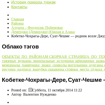
История, природа, туризм
Контакты
Главная
Районы
Алушта – Феодосия. Побережье
Демерджи (Демирджи) Южная и Алака
Кобетке-Чохрагы-Дере, Суат-Чешме — родник возле Дж
Облако тэгов
ОБЪЕКТЫ_ПО_РАЙОНАМ
СБОРНАЯ_СТРАНИЦА_ПО_ТЕ
грязевые_вулканы_минеральные_источники
заброшенки_разв
мемориалы_памятники_знаки_символы
могильники_курганы
рисунки_надписи_вырубки
скважины
стоянки_места_отдыха_
Кобетке-Чохрагы-Дере, Суат-Чешме
Posted on:
Суббота, 11 октября 2014 11:22
Автор
Валентин Нужденко