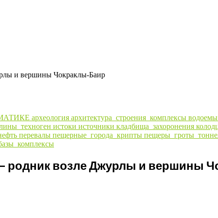
урлы и вершины Чокраклы-Баир
МАТИКЕ
археология
архитектура_строения_комплексы
водоем
алины_техноген
истоки
источники
кладбища_захоронения
колод
нефть
перевалы
пещерные_города_крипты
пещеры_гроты_тонне
базы_комплексы
 — родник возле Джурлы и вершины 