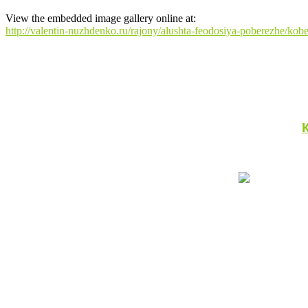
View the embedded image gallery online at:
http://valentin-nuzhdenko.ru/rajony/alushta-feodosiya-poberezhe/ko