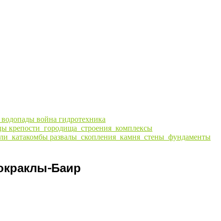
ы
водопады
война
гидротехника
цы
крепости_городища_строения_комплексы
ли_катакомбы
развалы_скопления_камня_стены_фундаменты
Чокраклы-Баир