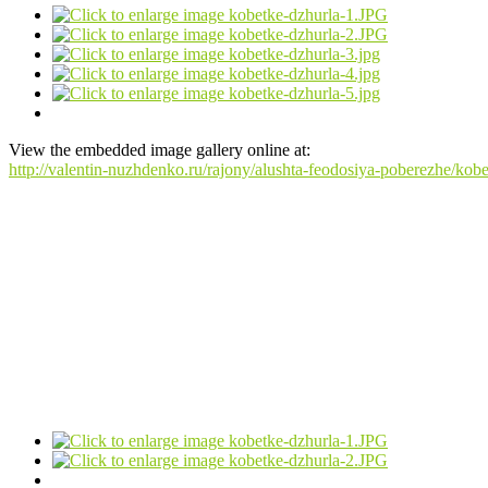
View the embedded image gallery online at:
http://valentin-nuzhdenko.ru/rajony/alushta-feodosiya-poberezhe/ko