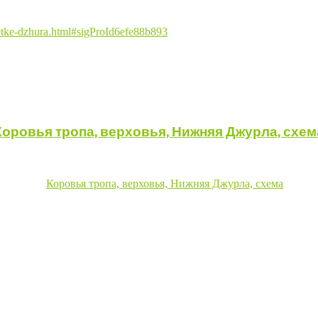
betke-dzhura.html#sigProId6efe88b893
Коровья тропа, верховья, Нижняя Джурла, схем