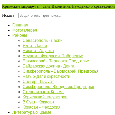
Крымские маршруты - сайт Валентина Нужденко о краеведении
Искать...
Главная
Фотогалерея
Районы
Севастополь - Ласпи
Ялта - Ласпи
Никита - Алушта
Алушта – Феодосия. Побережье
Бахчисарай – Терновка. Предгорье
Байдарская долина - Донга
Симферополь – Бахчисарай. Предгорья
Чатыр-Даг и окрестности
Салгир – В. Суат
Симферополь - Феодосия. Предгорья
Степная часть Крыма
Керченский полуостров
В Суат - Кокасан
Кокасан – Феодосия
Литература о Крыме