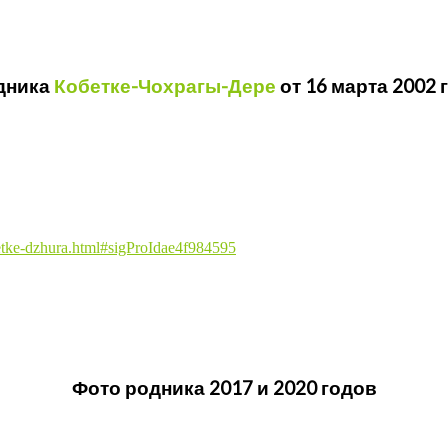
дника
Кобетке-Чохрагы-Дере
от 16 марта 2002 г
betke-dzhura.html#sigProIdae4f984595
Фото родника 2017 и 2020 годов