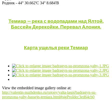
Родник - 44° 30.662'С 34° 8.684'В
Темиар — река с водопадами над Ялтой.
Бассейн Дерекойки. Перевал Алония.
Карта ущелья реки Темиар
View the embedded image gallery online at:
http://valentin-nuzhdenko.ru/rajony/yalta-laspi/badragyn-su-
promzona-yalty-bassejn-temiara.html#sigProIdec3ed64cb0