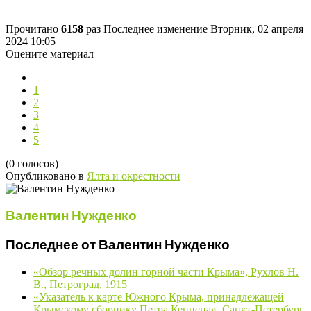
Прочитано
6158
раз
Последнее изменение Вторник, 02 апреля
2024 10:05
Оцените материал
1
2
3
4
5
(0 голосов)
Опубликовано в
Ялта и окрестности
Валентин Нужденко
Последнее от Валентин Нужденко
«Обзор речных долин горной части Крыма», Рухлов Н.
В., Петроград, 1915
«Указатель к карте Южного Крыма, принадлежащей
Крымскому сборнику Петра Кеппена», Санкт-Петербург,