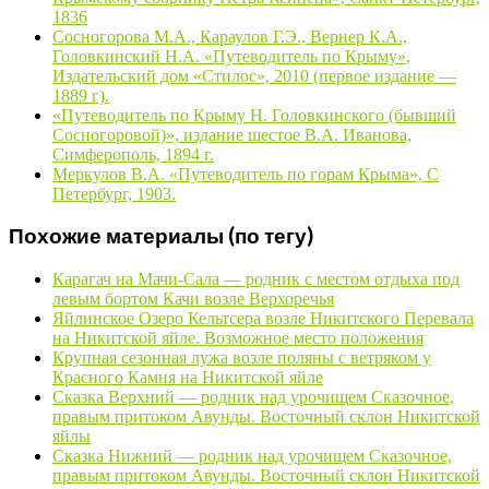
1836
Сосногорова М.А., Караулов Г.Э., Вернер К.А.,
Головкинский Н.А. «Путеводитель по Крыму»,
Издательский дом «Стилос», 2010 (первое издание —
1889 г).
«Путеводитель по Крыму Н. Головкинского (бывший
Сосногоровой)», издание шестое В.А. Иванова,
Симферополь, 1894 г.
Меркулов В.А. «Путеводитель по горам Крыма», С
Петербург, 1903.
Похожие материалы (по тегу)
Карагач на Мачи-Сала — родник с местом отдыха под
левым бортом Качи возле Верхоречья
Яйлинское Озеро Кельтсера возле Никитского Перевала
на Никитской яйле. Возможное место положения
Крупная сезонная лужа возле поляны с ветряком у
Красного Камня на Никитской яйле
Сказка Верхний — родник над урочищем Сказочное,
правым притоком Авунды. Восточный склон Никитской
яйлы
Сказка Нижний — родник над урочищем Сказочное,
правым притоком Авунды. Восточный склон Никитской