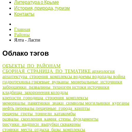
Литература о Крыме
История, природа, туризм
Контакты
Главная
Районы
Ялта - Ласпи
Облако тэгов
ОБЪЕКТЫ_ПО_РАЙОНАМ
СБОРНАЯ_СТРАНИЦА_ПО_ТЕМАТИКЕ
археология
архитектура_строения_комплексы
водоемы
водопады
война
гидротехника
грязевые_вулканы_минеральные_источники
заброшенки_развалины_техноген
истоки
источники
кладбища_захоронения
колодцы
крепости_городища_строения_комплексы
мемориалы_памятники_знаки_символы
могильники_курганы
нефть
перевалы
пещерные_города_крипты
пещеры_гроты_тоннели_катакомбы
развалы_скопления_камня_стены_фундаменты
рисунки_надписи_вырубки
скважины
стоянки_места_отдыха_базы_комплексы