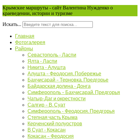
Крымские маршруты - сайт Валентина Нужденко о
краеведении, истории и туризме
Искать...
Главная
Фотогалерея
Районы
Севастополь - Ласпи
Ялта - Ласпи
Никита - Алушта
Алушта – Феодосия. Побережье
Бахчисарай – Терновка. Предгорье
Байдарская долина - Донга
Симферополь – Бахчисарай. Предгорья
Чатыр-Даг и окрестности
Салгир – В. Суат
Симферополь - Феодосия. Предгорья
Степная часть Крыма
Керченский полуостров
В Суат - Кокасан
Кокасан – Феодосия