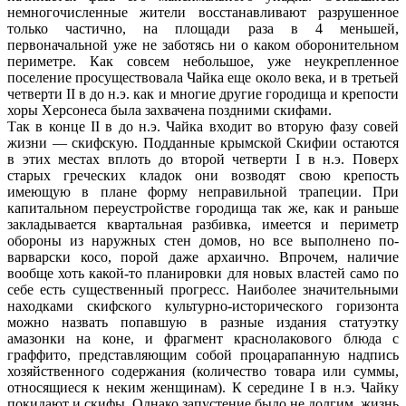
немногочисленные жители восстанавливают разрушенное
только частично, на площади раза в 4 меньшей,
первоначальной уже не заботясь ни о каком оборонительном
периметре. Как совсем небольшое, уже неукрепленное
поселение просуществовала Чайка еще около века, и в третьей
четверти II в до н.э. как и многие другие городища и крепости
хоры Херсонеса была захвачена поздними скифами.
Так в конце II в до н.э. Чайка входит во вторую фазу совей
жизни — скифскую. Подданные крымской Скифии остаются
в этих местах вплоть до второй четверти I в н.э. Поверх
старых греческих кладок они возводят свою крепость
имеющую в плане форму неправильной трапеции. При
капитальном переустройстве городища так же, как и раньше
закладывается квартальная разбивка, имеется и периметр
обороны из наружных стен домов, но все выполнено по-
варварски косо, порой даже архаично. Впрочем, наличие
вообще хоть какой-то планировки для новых властей само по
себе есть существенный прогресс. Наиболее значительными
находками скифского культурно-исторического горизонта
можно назвать попавшую в разные издания статуэтку
амазонки на коне, и фрагмент краснолакового блюда с
граффито, представляющим собой процарапанную надпись
хозяйственного содержания (количество товара или суммы,
относящиеся к неким женщинам). К середине I в н.э. Чайку
покидают и скифы. Однако запустение было не долгим, жизнь