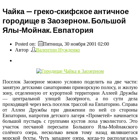
Чайка — греко-скифское античное
городище в Заозерном. Большой
Ялы-Мойнак. Евпатория
Posted on:
Пятница, 30 ноября 2001 02:00
Автор
Валентин Нужденко
Поселок Заозерное можно условно поделить на две части:
занятую детскими санаториями приморскую полосу, и жилую
зону, отделенную от курортной территории Аллеей Дружбы
— центральной улицей Заозёрного, а по сути дела
проходящей через весь поселок трассой на Евпаторию. Справа
от Аллеи Дружбы при движении по ней со стороны
Евпатории, напротив детского лагеря «Прометей» начинается
большой пустырь с группами кустов лоха узколистого. Это
участок песчаной пересыпи Большого Ялы-Мойнакского
солёного озера, несколько веков тому назад являвшегося
морской бухты. Чуть западнее озера, когда-то располагалась