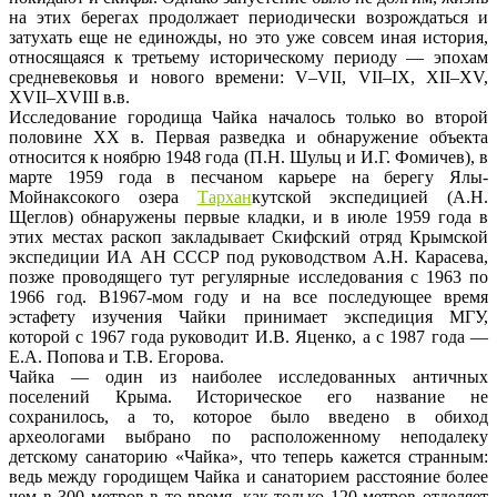
на этих берегах продолжает периодически возрождаться и
затухать еще не единожды, но это уже совсем иная история,
относящаяся к третьему историческому периоду — эпохам
средневековья и нового времени: V–VII, VII–IX, XII–XV,
XVII–XVIII в.в.
Исследование городища Чайка началось только во второй
половине ХХ в. Первая разведка и обнаружение объекта
относится к ноябрю 1948 года (П.Н. Шульц и И.Г. Фомичев), в
марте 1959 года в песчаном карьере на берегу Ялы-
Мойнаксокого озера
Тархан
кутской экспедицией (А.Н.
Щеглов) обнаружены первые кладки, и в июле 1959 года в
этих местах раскоп закладывает Скифский отряд Крымской
экспедиции ИА АН СССР под руководством А.Н. Карасева,
позже проводящего тут регулярные исследования с 1963 по
1966 год. В1967-мом году и на все последующее время
эстафету изучения Чайки принимает экспедиция МГУ,
которой с 1967 года руководит И.В. Яценко, а с 1987 года —
Е.А. Попова и Т.В. Егорова.
Чайка — один из наиболее исследованных античных
поселений Крыма. Историческое его название не
сохранилось, а то, которое было введено в обиход
археологами выбрано по расположенному неподалеку
детскому санаторию «Чайка», что теперь кажется странным:
ведь между городищем Чайка и санаторием расстояние более
чем в 300 метров в то время, как только 120 метров отделяет