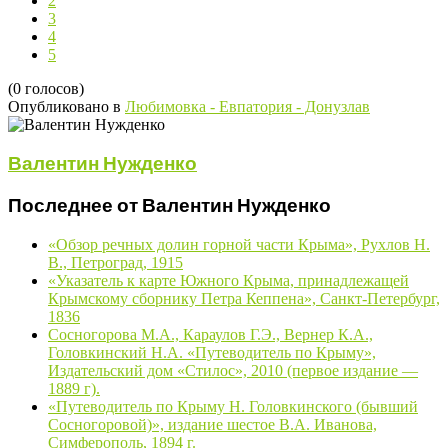
2
3
4
5
(0 голосов)
Опубликовано в
Любимовка - Евпатория - Донузлав
Валентин Нужденко
Последнее от Валентин Нужденко
«Обзор речных долин горной части Крыма», Рухлов Н.
В., Петроград, 1915
«Указатель к карте Южного Крыма, принадлежащей
Крымскому сборнику Петра Кеппена», Санкт-Петербург,
1836
Сосногорова М.А., Караулов Г.Э., Вернер К.А.,
Головкинский Н.А. «Путеводитель по Крыму»,
Издательский дом «Стилос», 2010 (первое издание —
1889 г).
«Путеводитель по Крыму Н. Головкинского (бывший
Сосногоровой)», издание шестое В.А. Иванова,
Симферополь, 1894 г.