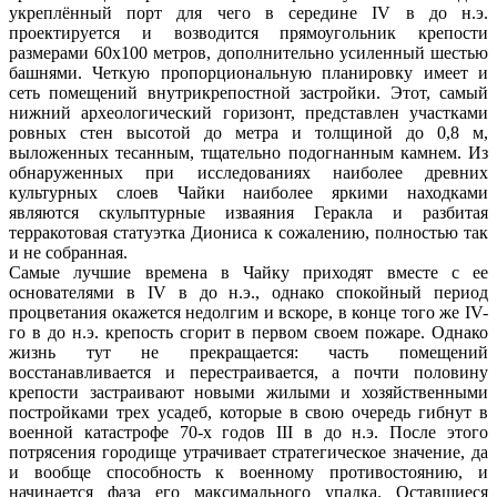
укреплённый порт для чего в середине IV в до н.э.
проектируется и возводится прямоугольник крепости
размерами 60х100 метров, дополнительно усиленный шестью
башнями. Четкую пропорциональную планировку имеет и
сеть помещений внутрикрепостной застройки. Этот, самый
нижний археологический горизонт, представлен участками
ровных стен высотой до метра и толщиной до 0,8 м,
выложенных тесанным, тщательно подогнанным камнем. Из
обнаруженных при исследованиях наиболее древних
культурных слоев Чайки наиболее яркими находками
являются скульптурные изваяния Геракла и разбитая
терракотовая статуэтка Диониса к сожалению, полностью так
и не собранная.
Самые лучшие времена в Чайку приходят вместе с ее
основателями в IV в до н.э., однако спокойный период
процветания окажется недолгим и вскоре, в конце того же IV-
го в до н.э. крепость сгорит в первом своем пожаре. Однако
жизнь тут не прекращается: часть помещений
восстанавливается и перестраивается, а почти половину
крепости застраивают новыми жилыми и хозяйственными
постройками трех усадеб, которые в свою очередь гибнут в
военной катастрофе 70-х годов III в до н.э. После этого
потрясения городище утрачивает стратегическое значение, да
и вообще способность к военному противостоянию, и
начинается фаза его максимального упадка. Оставшиеся