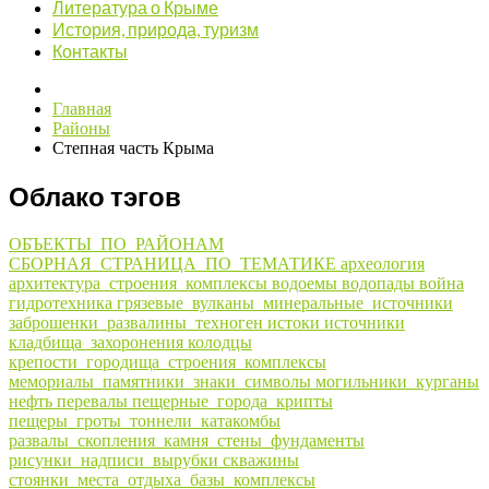
Литература о Крыме
История, природа, туризм
Контакты
Главная
Районы
Степная часть Крыма
Облако тэгов
ОБЪЕКТЫ_ПО_РАЙОНАМ
СБОРНАЯ_СТРАНИЦА_ПО_ТЕМАТИКЕ
археология
архитектура_строения_комплексы
водоемы
водопады
война
гидротехника
грязевые_вулканы_минеральные_источники
заброшенки_развалины_техноген
истоки
источники
кладбища_захоронения
колодцы
крепости_городища_строения_комплексы
мемориалы_памятники_знаки_символы
могильники_курганы
нефть
перевалы
пещерные_города_крипты
пещеры_гроты_тоннели_катакомбы
развалы_скопления_камня_стены_фундаменты
рисунки_надписи_вырубки
скважины
стоянки_места_отдыха_базы_комплексы