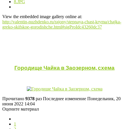
View the embedded image gallery online at:
http://valentin-nuzhdenko.ru/rajony/stepnaya-chast-kryma/chajka-
greko-skifskoe-gorodishche.html#sigProIdc43260dc37
Городище Чайка в Заозерном, схема
Прочитано
9378
раз
Последнее изменение Понедельник, 20
июня 2022 14:04
Оцените материал
1