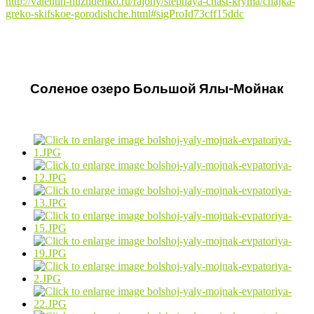
http://valentin-nuzhdenko.ru/rajony/stepnaya-chast-kryma/chajka-
greko-skifskoe-gorodishche.html#sigProId73cff15ddc
Соленое озеро Большой Ялы-Мойнак