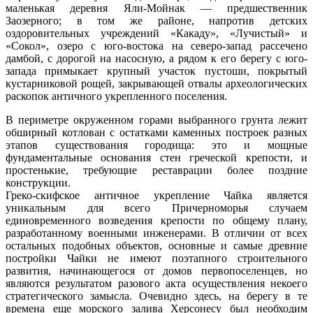
маленькая деревня Яли-Мойнак — предшественник
Заозерного; в том же районе, напротив детских
оздоровительных учреждений «Какаду», «Лучистый» и
«Сокол», озеро с юго-востока на северо-запад рассечено
дамбой, с дорогой на насосную, а рядом к его берегу с юго-
запада примыкает крупный участок пустоши, покрытый
кустарниковой рощей, закрывающей отвалы археологических
раскопок античного укрепленного поселения.
В периметре окруженном горами выбранного грунта лежит
обширный котлован с остатками каменных построек разных
этапов существования городища: это и мощные
фундаментальные основания стен греческой крепости, и
простенькие, требующие реставрации более поздние
конструкции.
Греко-скифское античное укрепление Чайка является
уникальным для всего Причерноморья случаем
единовременного возведения крепости по общему плану,
разработанному военными инженерами. В отличии от всех
остальных подобных объектов, основные и самые древние
постройки Чайки не имеют поэтапного строительного
развития, начинающегося от домов первопоселенцев, но
являются результатом разового акта осуществления некоего
стратегического замысла. Очевидно здесь, на берегу в те
времена еще морского залива Херсонесу был необходим