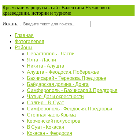
Крымские маршруты - сайт Валентина Нужденко о
краеведении, истории и туризме
Искать...
Главная
Фотогалерея
Районы
Севастополь - Ласпи
Ялта - Ласпи
Никита - Алушта
Алушта – Феодосия. Побережье
Бахчисарай – Терновка. Предгорье
Байдарская долина - Донга
Симферополь – Бахчисарай. Предгорья
Чатыр-Даг и окрестности
Салгир – В. Суат
Симферополь - Феодосия. Предгорья
Степная часть Крыма
Керченский полуостров
В Суат - Кокасан
Кокасан – Феодосия