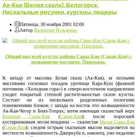
Ак-Каи (Белая скала). Белогорск.
Наскальные рисунки, курганы, пещеры
Пятница, 30 ноября 2001 02:00
Автор
Валентин Нужденко
Общий вид всей куэсты района Сары-Кая (Сарак-Кая) с
названиями массивов. Панорама.
К западу от массива Белая скала (Ак-Кая), за лесными
массивами сосновых посадок урочища Кара-Куш (фазаний
питомник «Холодная гора») в северо-восточном направлении
уходит покрытый степной растительностью склон куэсты.
Состоит он из нескольких разделенных пологими
понижениями блоков; с запада на восток это: возвышенности
Ак-Кая-Чегер и Бияз-Топрах; затем имеющая скалистый верх
Большая Сары-Кая
(
Сарак-Кая
); после поросшей
кустарниковым лесом впадины — скалистая
Малая Сары-Кая
(
Сарак-Кая
); следом острым скальным мысом выделяется на
местности возвышенность Джиркуба и, наконец, уже недалеко