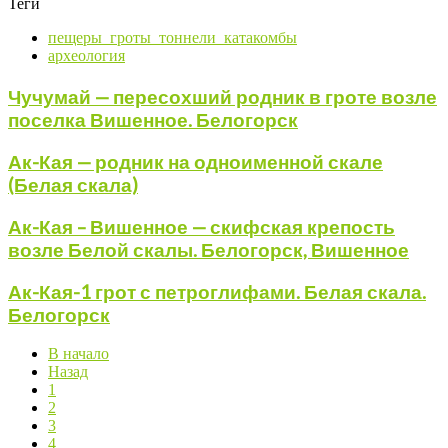
Теги
пещеры_гроты_тоннели_катакомбы
археология
Чучумай — пересохший родник в гроте возле
поселка Вишенное. Белогорск
Ак-Кая — родник на одноименной скале
(Белая скала)
Ак-Кая – Вишенное — скифская крепость
возле Белой скалы. Белогорск, Вишенное
Ак-Кая-1 грот с петроглифами. Белая скала.
Белогорск
В начало
Назад
1
2
3
4