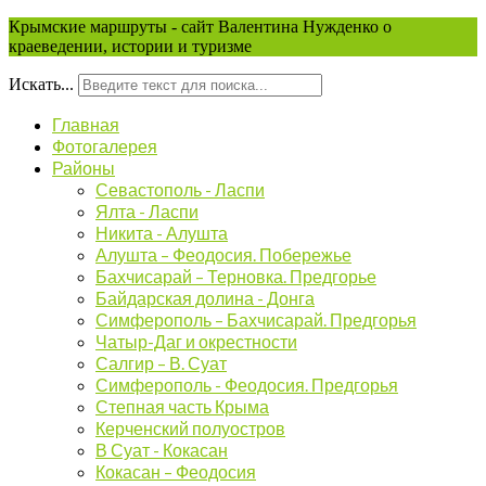
Крымские маршруты - сайт Валентина Нужденко о
краеведении, истории и туризме
Искать...
Главная
Фотогалерея
Районы
Севастополь - Ласпи
Ялта - Ласпи
Никита - Алушта
Алушта – Феодосия. Побережье
Бахчисарай – Терновка. Предгорье
Байдарская долина - Донга
Симферополь – Бахчисарай. Предгорья
Чатыр-Даг и окрестности
Салгир – В. Суат
Симферополь - Феодосия. Предгорья
Степная часть Крыма
Керченский полуостров
В Суат - Кокасан
Кокасан – Феодосия