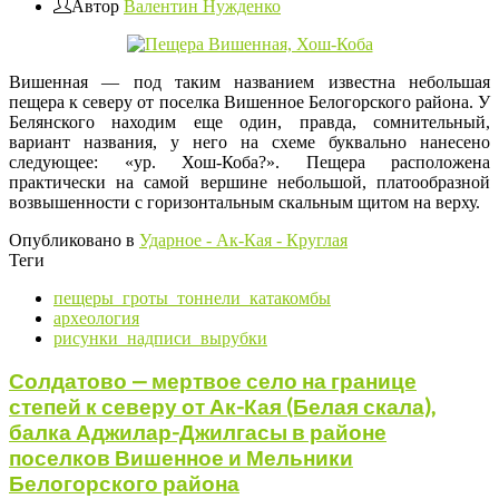
Автор
Валентин Нужденко
Вишенная — под таким названием известна небольшая
пещера к северу от поселка Вишенное Белогорского района. У
Белянского находим еще один, правда, сомнительный,
вариант названия, у него на схеме буквально нанесено
следующее: «ур. Хош-Коба?». Пещера расположена
практически на самой вершине небольшой, платообразной
возвышенности с горизонтальным скальным щитом на верху.
Опубликовано в
Ударное - Ак-Кая - Круглая
Теги
пещеры_гроты_тоннели_катакомбы
археология
рисунки_надписи_вырубки
Солдатово — мертвое село на границе
степей к северу от Ак-Кая (Белая скала),
балка Аджилар-Джилгасы в районе
поселков Вишенное и Мельники
Белогорского района