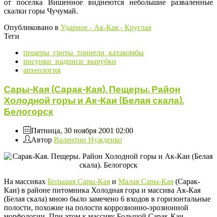
от поселка Вишенное виднеются небольшие разваленные
скалки горы Чучумай.
Опубликовано в
Ударное - Ак-Кая - Круглая
Теги
пещеры_гроты_тоннели_катакомбы
рисунки_надписи_вырубки
археология
Сары-Кая (Сарак-Кая). Пещеры. Район
Холодной горы и Ак-Каи (Белая скала).
Белогорск
Пятница, 30 ноября 2001 02:00
Автор
Валентин Нужденко
На массивах
Большая Сары-Кая
и
Малая Сары-Кая
(Сарак-
Каи) в районе питомника Холодная гора и массива Ак-Кая
(Белая скала) мною было замечено 6 входов в горизонтальные
полости, похожие на полости коррозионно-эрозионной
морфологии. При этом к массиву Большой Сарак-Каи