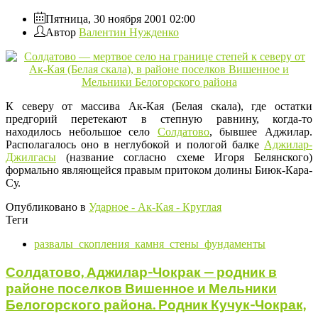
Пятница, 30 ноября 2001 02:00
Автор
Валентин Нужденко
К северу от массива Ак-Кая (Белая скала), где остатки
предгорий перетекают в степную равнину, когда-то
находилось небольшое село
Солдатово
, бывшее Аджилaр.
Располагалось оно в неглубокой и пологой балке
Аджилар-
Джилгасы
(название согласно схеме Игоря Белянского)
формально являющейся правым притоком долины Биюк-Кара-
Су.
Опубликовано в
Ударное - Ак-Кая - Круглая
Теги
развалы_скопления_камня_стены_фундаменты
Солдатово, Аджилар-Чокрак — родник в
районе поселков Вишенное и Мельники
Белогорского района. Родник Кучук-Чокрак,