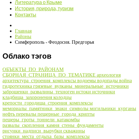
Литература о Крыме
История, природа, туризм
Контакты
Главная
Районы
Симферополь - Феодосия. Предгорья
Облако тэгов
ОБЪЕКТЫ_ПО_РАЙОНАМ
СБОРНАЯ_СТРАНИЦА_ПО_ТЕМАТИКЕ
археология
архитектура_строения_комплексы
водоемы
водопады
война
гидротехника
грязевые_вулканы_минеральные_источники
заброшенки_развалины_техноген
истоки
источники
кладбища_захоронения
колодцы
крепости_городища_строения_комплексы
мемориалы_памятники_знаки_символы
могильники_курганы
нефть
перевалы
пещерные_города_крипты
пещеры_гроты_тоннели_катакомбы
развалы_скопления_камня_стены_фундаменты
рисунки_надписи_вырубки
скважины
стоянки_места_отдыха_базы_комплексы