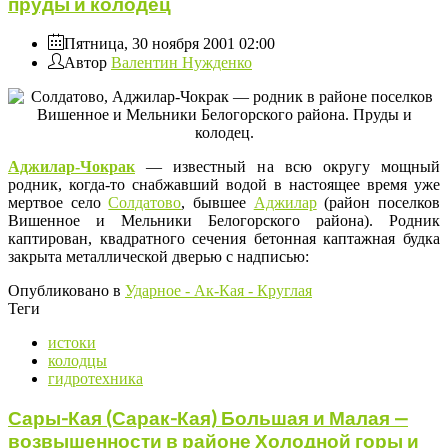
пруды и колодец
Пятница, 30 ноября 2001 02:00
Автор
Валентин Нужденко
Аджилар-Чокрак
— известный на всю округу мощный
родник, когда-то снабжавший водой в настоящее время уже
мертвое село
Солдатово
, бывшее
Аджилар
(район поселков
Вишенное и Мельники Белогорского района). Родник
каптирован, квадратного сечения бетонная каптажная будка
закрыта металлической дверью с надписью:
Опубликовано в
Ударное - Ак-Кая - Круглая
Теги
истоки
колодцы
гидротехника
Сары-Кая (Сарак-Кая) Большая и Малая —
возвышенности в районе Холодной горы и