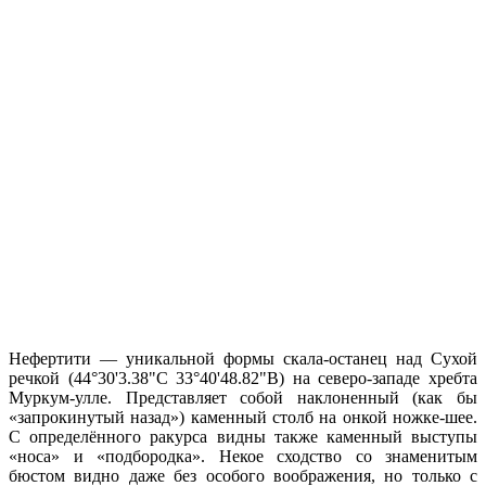
Нефертити — уникальной формы скала-останец над Сухой
речкой (44°30'3.38"С 33°40'48.82"В) на северо-западе хребта
Муркум-улле. Представляет собой наклоненный (как бы
«запрокинутый назад») каменный столб на онкой ножке-шее.
С определённого ракурса видны также каменный выступы
«носа» и «подбородка». Некое сходство со знаменитым
бюстом видно даже без особого воображения, но только с