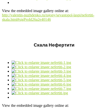
View the embedded image gallery online at:
http://valentin-nuzhdenko.ru/rajony/sevastopol-laspi/nefertiti-
skala.html#sigProId26a2e40146
Скала Нефертити
View the embedded image gallery online at: