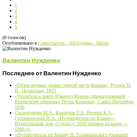
1
2
3
4
5
(0 голосов)
Опубликовано в
Севастополь - Айтодорка - Ласпи
Валентин Нужденко
Последнее от Валентин Нужденко
«Обзор речных долин горной части Крыма», Рухлов Н.
В., Петроград, 1915
«Указатель к карте Южного Крыма, принадлежащей
Крымскому сборнику Петра Кеппена», Санкт-Петербург,
1836
Сосногорова М.А., Караулов Г.Э., Вернер К.А.,
Головкинский Н.А. «Путеводитель по Крыму»,
Издательский дом «Стилос», 2010 (первое издание —
1889 г).
«Путеводитель по Крыму Н. Головкинского (бывший