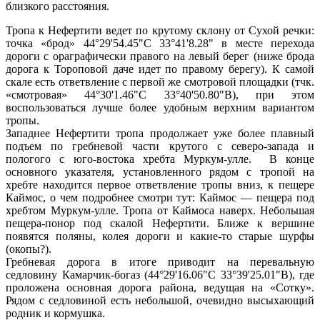
близкого расстояния.
Тропа к Нефертити ведет по крутому склону от Сухой речки:
точка «брод» 44°29'54.45"С 33°41'8.28" в месте перехода
дороги с ораграфически правого на левый берег (ниже брода
дорога к Тороповой даче идет по правому берегу). К самой
скале есть ответвление с первой же смотровой площадки (тчк.
«смотровая» 44°30'1.46"С 33°40'50.80"В), при этом
воспользоваться лучше более удобным верхним вариантом
тропы.
Западнее Нефертити тропа продолжает уже более плавный
подъем по гребневой части крутого с северо-запада и
пологого с юго-востока хребта Муркум-улле. В конце
основного указателя, установленного рядом с тропой на
хребте находится первое ответвление тропы вниз, к пещере
Каймос, о чем подробнее смотри тут: Каймос — пещера под
хребтом Муркум-улле. Тропа от Каймоса наверх. Небольшая
пещера-понор под скалой Нефертити. Ближе к вершине
появятся поляны, колея дороги и какие-то старые шурфы
(окопы?).
Гребневая дорога в итоге приводит на перевальную
седловину Камарчик-богаз (44°29'16.06"С 33°39'25.01"В), где
проложена основная дорога района, ведущая на «Сотку».
Рядом с седловиной есть небольшой, очевидно высыхающий
родник и кормушка.