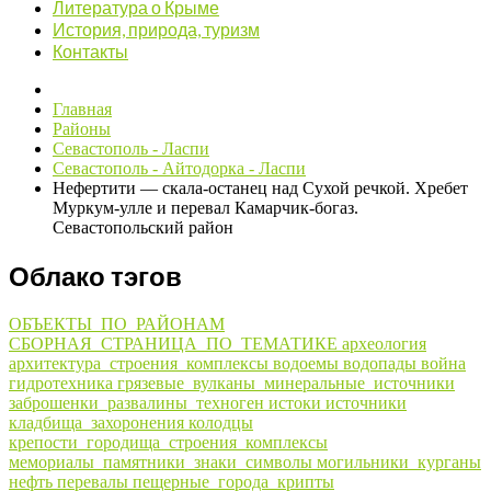
Литература о Крыме
История, природа, туризм
Контакты
Главная
Районы
Севастополь - Ласпи
Севастополь - Айтодорка - Ласпи
Нефертити — скала-останец над Сухой речкой. Хребет
Муркум-улле и перевал Камарчик-богаз.
Севастопольский район
Облако тэгов
ОБЪЕКТЫ_ПО_РАЙОНАМ
СБОРНАЯ_СТРАНИЦА_ПО_ТЕМАТИКЕ
археология
архитектура_строения_комплексы
водоемы
водопады
война
гидротехника
грязевые_вулканы_минеральные_источники
заброшенки_развалины_техноген
истоки
источники
кладбища_захоронения
колодцы
крепости_городища_строения_комплексы
мемориалы_памятники_знаки_символы
могильники_курганы
нефть
перевалы
пещерные_города_крипты