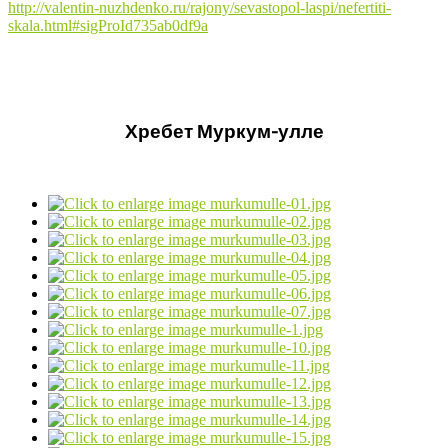
http://valentin-nuzhdenko.ru/rajony/sevastopol-laspi/nefertiti-
skala.html#sigProId735ab0df9a
Хребет Муркум-улле