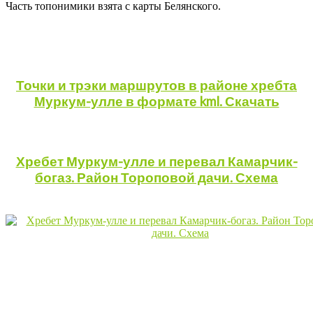
Часть топонимики взята с карты Белянского.
Точки и трэки маршрутов в районе хребта
Муркум-улле в формате kml. Скачать
Хребет Муркум-улле и перевал Камарчик-
богаз. Район Тороповой дачи. Схема