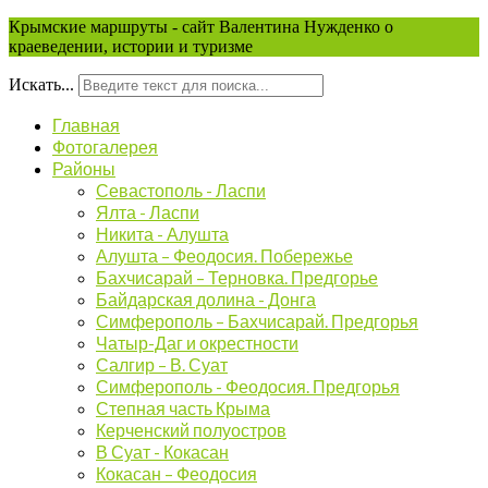
Крымские маршруты - сайт Валентина Нужденко о
краеведении, истории и туризме
Искать...
Главная
Фотогалерея
Районы
Севастополь - Ласпи
Ялта - Ласпи
Никита - Алушта
Алушта – Феодосия. Побережье
Бахчисарай – Терновка. Предгорье
Байдарская долина - Донга
Симферополь – Бахчисарай. Предгорья
Чатыр-Даг и окрестности
Салгир – В. Суат
Симферополь - Феодосия. Предгорья
Степная часть Крыма
Керченский полуостров
В Суат - Кокасан
Кокасан – Феодосия