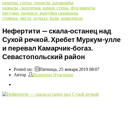
пещеры_гроты_тоннели_катакомбы
развалы_скопления_камня_стены_фундаменты
рисунки_надписи_вырубки
скважины
стоянки_места_отдыха_базы_комплексы
Нефертити — скала-останец над
Сухой речкой. Хребет Муркум-улле
и перевал Камарчик-богаз.
Севастопольский район
Posted on:
Пятница, 25 января 2019 08:07
Автор
Валентин Нужденко