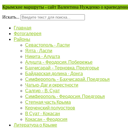
Крымские маршруты - сайт Валентина Нужденко о краеведении
Искать...
Главная
Фотогалерея
Районы
Севастополь - Ласпи
Ялта - Ласпи
Никита - Алушта
Алушта – Феодосия. Побережье
Бахчисарай – Терновка. Предгорье
Байдарская долина - Донга
Симферополь – Бахчисарай. Предгорья
Чатыр-Даг и окрестности
Салгир – В. Суат
Симферополь - Феодосия. Предгорья
Степная часть Крыма
Керченский полуостров
В Суат - Кокасан
Кокасан – Феодосия
Литература о Крыме