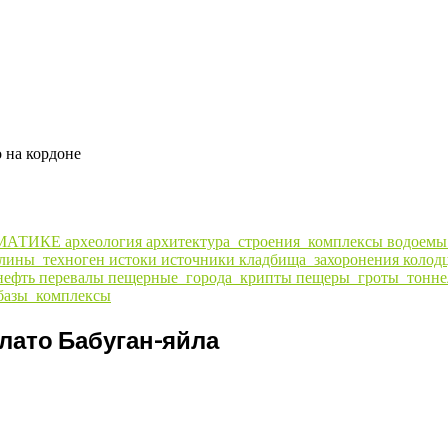
о на кордоне
МАТИКЕ
археология
архитектура_строения_комплексы
водоем
алины_техноген
истоки
источники
кладбища_захоронения
колод
нефть
перевалы
пещерные_города_крипты
пещеры_гроты_тонне
базы_комплексы
плато Бабуган-яйла