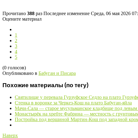
Прочитано
388
раз
Последнее изменение Среда, 06 мая 2026 07
Оцените материал
1
2
3
4
5
(0 голосов)
Опубликовано в
Бабуган и Писара
Похожие материалы (по тегу)
Святилище у перевала Гурзуфское Седло на плато Гурзуф
Стенка в воронке за Черкез-Кош на плато Бабуган-яйла
Мачи-Сала — старое мусульманское кладбище под левым 
Монастырёк на хребте Фабрина — местность с грунтовым
Постройка под вершиной Мартин-Кош под западной кро
Наверх