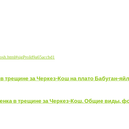
s-kosh.html#sigProId9a65accbd1
 в трещине за Черкез-Кош на плато Бабуган-яйл
енка в трещине за Черкез-Кош. Общие виды, ф