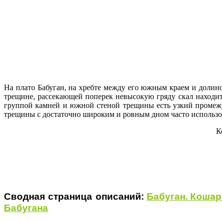
На плато Бабуган, на хребте между его южным краем и доли
трещине, рассекающей поперек невысокую гряду скал находи
группой камней и южной стеной трещины есть узкий промеж
трещины с достаточно широким и ровным дном часто использов
К
Сводная страница описаний:
Бабуган. Кошар
Бабугана