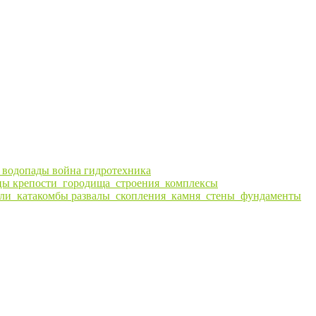
ы
водопады
война
гидротехника
цы
крепости_городища_строения_комплексы
ли_катакомбы
развалы_скопления_камня_стены_фундаменты