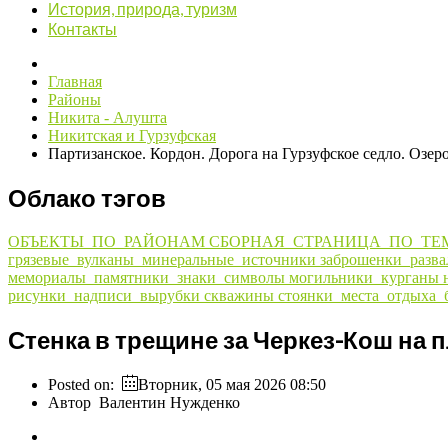
История, природа, туризм
Контакты
Главная
Районы
Никита - Алушта
Никитская и Гурзуфская
Партизанское. Кордон. Дорога на Гурзуфское седло. Озер
Облако тэгов
ОБЪЕКТЫ_ПО_РАЙОНАМ
СБОРНАЯ_СТРАНИЦА_ПО_ТЕ
грязевые_вулканы_минеральные_источники
заброшенки_разв
мемориалы_памятники_знаки_символы
могильники_курганы
рисунки_надписи_вырубки
скважины
стоянки_места_отдыха_
Стенка в трещине за Черкез-Кош на 
Posted on:
Вторник, 05 мая 2026 08:50
Автор
Валентин Нужденко