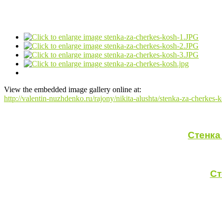
View the embedded image gallery online at:
http://valentin-nuzhdenko.ru/rajony/nikita-alushta/stenka-za-cherke
Стенка
Ст