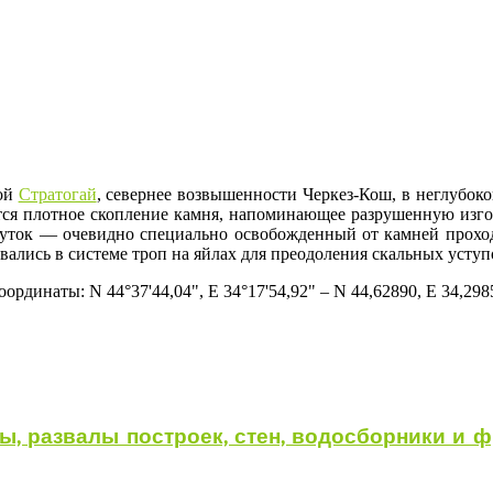
ной
Стратогай
, севернее возвышенности Черкез-Кош, в неглубоко
тся плотное скопление камня, напоминающее разрушенную изго
уток — очевидно специально освобожденный от камней проход.
ались в системе троп на яйлах для преодоления скальных уступ
оординаты: N 44°37'44,04", E 34°17'54,92" – N 44,62890, E 34,298
ы, развалы построек, стен, водосборники и 