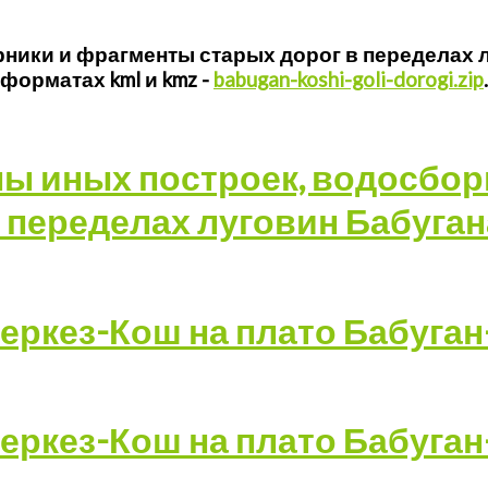
ники и фрагменты старых дорог в переделах л
форматах kml и kmz -
babugan-koshi-goli-dorogi.zip
.