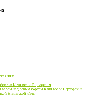
:46
ская яйла
бортом Качи возле Верхоречья
 валом над левым бортом Качи возле Верхоречья
мкой Никитской яйлы