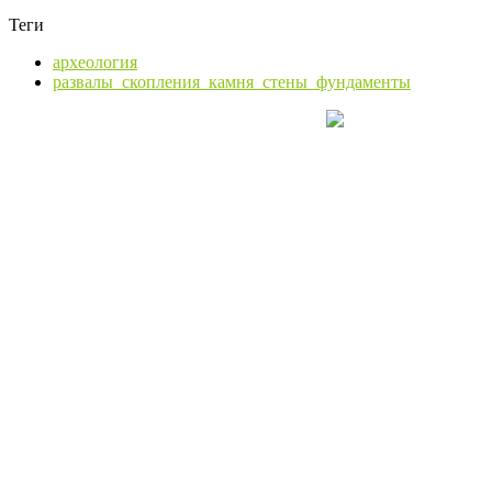
Теги
археология
развалы_скопления_камня_стены_фундаменты