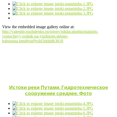
View the embedded image gallery online at:
http://valentin-nuzhdenko.ru/rajony/nikita-alushta/putamis-
vostochnyy-rodnik-na-yuzhnom-sklone-
babugana.html#sigProId3ddddb3818
Истоки реки Путами. Гидротехническое
сооружение среднее. Фото