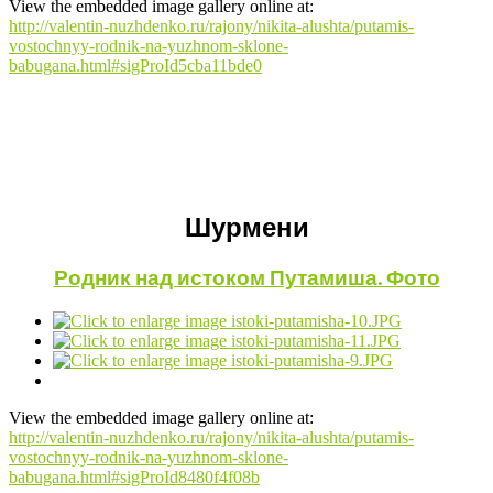
View the embedded image gallery online at:
http://valentin-nuzhdenko.ru/rajony/nikita-alushta/putamis-
vostochnyy-rodnik-na-yuzhnom-sklone-
babugana.html#sigProId5cba11bde0
Шурмени
Родник над истоком Путамиша. Фото
View the embedded image gallery online at:
http://valentin-nuzhdenko.ru/rajony/nikita-alushta/putamis-
vostochnyy-rodnik-na-yuzhnom-sklone-
babugana.html#sigProId8480f4f08b