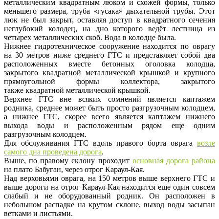
металлическим квадратным люком и схожей формы, только
меньшего размера, труба «гусака» дыхательной трубы. Этот
люк не был закрыт, оставляя доступ в квадратного сечения
неглубокий колодец, на дно которого ведёт лестница из
четырех металлических скоб. Вода в колодце была.
Нижнее гидротехническое сооружение находится по оврагу
на 30 метров ниже среднего ГТС и представляет собой два
расположенных вместе бетонных оголовка колодца,
закрытого квадратной металлической крышкой и крупного
прямоугольной формы коллектора, закрытого
также квадратной металлической крышкой.
Верхнее ГТС вне всяких сомнений является каптажем
родника, среднее может быть просто разгрузочным колодцем,
а нижнее ГТС, скорее всего является каптажем нижнего
выхода воды и расположенным рядом еще одним
разгрузочным колодцем.
Для обслуживания ГТС вдоль правого борта оврага
возле
самого дна проведена дорога
.
Выше, по правому склону проходит
основная дорога района
на плато Бабуган, через отрог Караул-Кая.
Над верховьями оврага, на 150 метров выше верхнего ГТС и
выше дороги на отрог Караул-Кая находится еще один совсем
слабый и не оборудованный родник. Он расположен в
небольшом распадке на крутом склоне, выход воды засыпан
ветками и листьями.