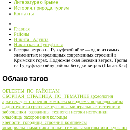
Литература о Крыме
История, природа, туризм
Контакты
Главная
Районы
Никита - Алушта
Никитская и Гурзуфская
Беседка ветров на Гурзуфской яйле — одно из самых
знаменитых и зрелищных современных строений в
Крымских горах. Подножие скал Беседки ветров. Тропы
на Гурзуфскую яйлу района Беседки ветров (Шаган-Кая)
Облако тэгов
ОБЪЕКТЫ_ПО_РАЙОНАМ
СБОРНАЯ_СТРАНИЦА_ПО_ТЕМАТИКЕ
археология
архитектура_строения_комплексы
водоемы
водопады
война
гидротехника
грязевые_вулканы_минеральные_источники
заброшенки_развалины_техноген
истоки
источники
кладбища_захоронения
колодцы
крепости_городища_строения_комплексы
мемориалы_памятники_знаки_символы
могильники_курганы