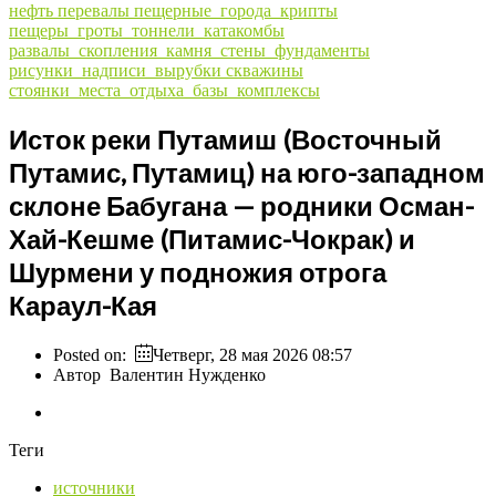
нефть
перевалы
пещерные_города_крипты
пещеры_гроты_тоннели_катакомбы
развалы_скопления_камня_стены_фундаменты
рисунки_надписи_вырубки
скважины
стоянки_места_отдыха_базы_комплексы
Исток реки Путамиш (Восточный
Путамис, Путамиц) на юго-западном
склоне Бабугана — родники Осман-
Хай-Кешме (Питамис-Чокрак) и
Шурмени у подножия отрога
Караул-Кая
Posted on:
Четверг, 28 мая 2026 08:57
Автор
Валентин Нужденко
Теги
источники