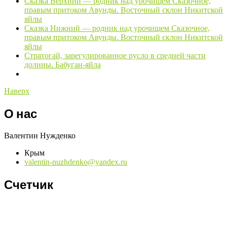
Сказка Верхний — родник над урочищем Сказочное,
правым притоком Авунды. Восточный склон Никитской
яйлы
Сказка Нижний — родник над урочищем Сказочное,
правым притоком Авунды. Восточный склон Никитской
яйлы
Стратогай, зарегулированное русло в средней части
долины. Бабуган-яйла
Наверх
О нас
Валентин Нужденко
Крым
valentin-nuzhdenko@yandex.ru
Счетчик