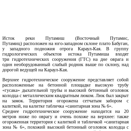
Исток реки Путамиш (Восточный Путамис,
Путамиц) расположен на юго-западном склоне плато Бабуган,
у западного подножия отрога Караул-Кая. В группу
гидрологических объектов истока Путамиша входят
три гидротехнических сооружения (ГТС) на дне оврага и
один необорудованный слабый родник выше по склону, над
дорогой ведущей на Караул-Кая.
Верхнее гидротехническое сооружение представляет собой
расположенные на бетонной площадке высокую трубу
«гусака» дыхательной трубы и высокий бетонный оголовок
колодца с металлическим квадратным люком. Люк был закрыт
на замок. Территория огорожена сетчатым забором с
калиткой, на калитке табличка «санитарная зона № 6».
Среднее гидротехническое сооружение находится на 20
метров ниже по оврагу и очень похоже на верхнее: также
огороженная территория с калиткой и табличкой «санитарная
зона № 6», похожий высокий бетонный оголовок колодца с