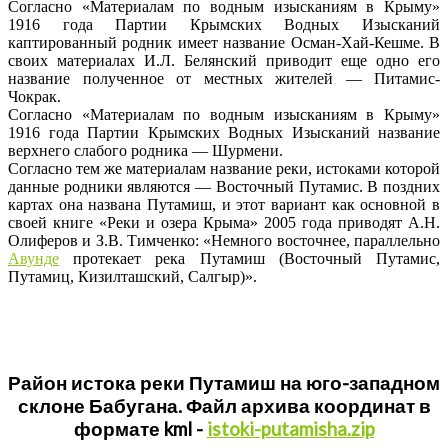
Согласно «Материалам по водным изысканиям в Крыму»
1916 года Партии Крымских Водных Изысканий
каптированный родник имеет название Осман-Хай-Кешме. В
своих материалах И.Л. Белянский приводит еще одно его
название полученное от местных жителей — Питамис-
Чокрак.
Согласно «Материалам по водным изысканиям в Крыму»
1916 года Партии Крымских Водных Изысканий название
верхнего слабого родника — Шурмени.
Согласно тем же материалам название реки, истоками которой
данные родники являются — Восточный Путамис. В поздних
картах она названа Путамиш, и этот вариант как основной в
своей книге «Реки и озера Крыма» 2005 года приводят А.Н.
Олиферов и З.В. Тимченко: «Немного восточнее, параллельно
Авунде
протекает река Путамиш (Восточный Путамис,
Путамиц, Кизилташский, Салгыр)».
Район истока реки Путамиш на юго-западном
склоне Бабугана. Файл архива координат в
формате kml -
istoki-putamisha.zip