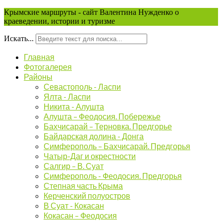
Крымские маршруты - сайт Валентина Нужденко о
краеведении, истории и туризме
Искать...
Главная
Фотогалерея
Районы
Севастополь - Ласпи
Ялта - Ласпи
Никита - Алушта
Алушта – Феодосия. Побережье
Бахчисарай – Терновка. Предгорье
Байдарская долина - Донга
Симферополь – Бахчисарай. Предгорья
Чатыр-Даг и окрестности
Салгир – В. Суат
Симферополь - Феодосия. Предгорья
Степная часть Крыма
Керченский полуостров
В Суат - Кокасан
Кокасан – Феодосия