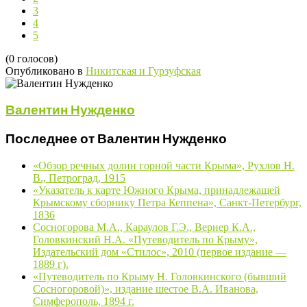
3
4
5
(0 голосов)
Опубликовано в
Никитская и Гурзуфская
Валентин Нужденко
Последнее от Валентин Нужденко
«Обзор речных долин горной части Крыма», Рухлов Н.
В., Петроград, 1915
«Указатель к карте Южного Крыма, принадлежащей
Крымскому сборнику Петра Кеппена», Санкт-Петербург,
1836
Сосногорова М.А., Караулов Г.Э., Вернер К.А.,
Головкинский Н.А. «Путеводитель по Крыму»,
Издательский дом «Стилос», 2010 (первое издание —
1889 г).
«Путеводитель по Крыму Н. Головкинского (бывший
Сосногоровой)», издание шестое В.А. Иванова,
Симферополь, 1894 г.