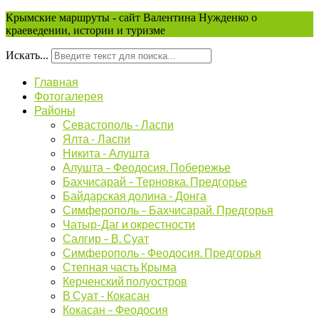
Крымские маршруты - сайт Валентина Нужденко о
краеведении, истории и туризме
Искать...
Главная
Фотогалерея
Районы
Севастополь - Ласпи
Ялта - Ласпи
Никита - Алушта
Алушта – Феодосия. Побережье
Бахчисарай – Терновка. Предгорье
Байдарская долина - Донга
Симферополь – Бахчисарай. Предгорья
Чатыр-Даг и окрестности
Салгир – В. Суат
Симферополь - Феодосия. Предгорья
Степная часть Крыма
Керченский полуостров
В Суат - Кокасан
Кокасан – Феодосия