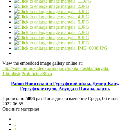
View the embedded image gallery online at:
http://valentin-nuzhdenko.ru/rajony/nikita-alushta/margala-
1.html#sigProId5c6c88ffca
Район Никитской и Гурзуфской яйлы, Демир-Капу,
Гурзуфское седло, Авунда и Писара, карта.
Прочитано
5096
раз
Последнее изменение Среда, 06 июля
2022 06:55
Оцените материал
1
2