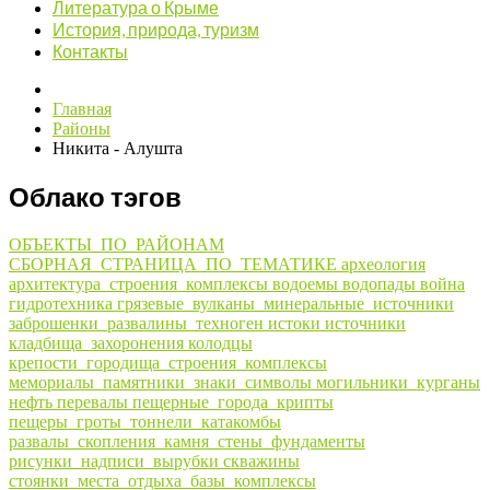
Литература о Крыме
История, природа, туризм
Контакты
Главная
Районы
Никита - Алушта
Облако тэгов
ОБЪЕКТЫ_ПО_РАЙОНАМ
СБОРНАЯ_СТРАНИЦА_ПО_ТЕМАТИКЕ
археология
архитектура_строения_комплексы
водоемы
водопады
война
гидротехника
грязевые_вулканы_минеральные_источники
заброшенки_развалины_техноген
истоки
источники
кладбища_захоронения
колодцы
крепости_городища_строения_комплексы
мемориалы_памятники_знаки_символы
могильники_курганы
нефть
перевалы
пещерные_города_крипты
пещеры_гроты_тоннели_катакомбы
развалы_скопления_камня_стены_фундаменты
рисунки_надписи_вырубки
скважины
стоянки_места_отдыха_базы_комплексы