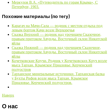
Меркулов В.А. «Путеводитель по горам Крыма», С
Петербург, 1903.
Похожие материалы (по тегу)
Карагач на Мачи-Сала — родник с местом отдыха под
левым бортом Качи возле Верхоречья
Сказка Верхний — родник над урочищем Сказочное,
правым притоком Авунды. Восточный склон Никитской
яйлы
Сказка Нижний — родник над урочищем Сказочное,
правым притоком Авунды. Восточный склон Никитской
яйлы
Кочетковские Кручи. Родник у Кочетковских Круч возле
мыса Тархан. Крымское Приазовье. Керченский
полуостров
Тарханские минеральные источники. Тарханская балка
у Бухты Рифов возле мыса Тархан. Крымское
Приазовье. Керченский полуостров.
Наверх
О нас