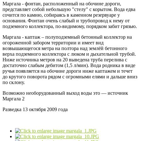
Маргала - фонтан, расположенный на обочине дороги,
представляет собой небольшую "стелу" с корытом. Вода едва
сочится по камню, собираясь в каменном резервуаре у
основания. Фонтан очень слабый и трубопровод к нему от
подземного коллектора, по-видимому, порядком забит грязью.
Маргала - каптаж – полуподземный бетонный коллектор на
огороженной забором территории и имеет вид
возвышающегося метра на полтора над землёй бетонного
верха подземного коллектора с люком и дыхательной трубой.
Ниже источника метров на 20 выведена труба перелива с
достаточно слабым дебитом (1,5 л/мин). Вода родника в виде
ручья появляется на обочине дороги ниже каптажем и течет
до крутого поворота рядом с огромными елями и дальше вниз
по склону.
Возможно необорудованный выход воды это — источник
Маргала 2
Разведка 13 октября 2009 года