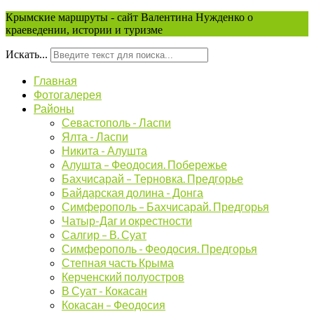
Крымские маршруты - сайт Валентина Нужденко о
краеведении, истории и туризме
Искать...
Главная
Фотогалерея
Районы
Севастополь - Ласпи
Ялта - Ласпи
Никита - Алушта
Алушта – Феодосия. Побережье
Бахчисарай – Терновка. Предгорье
Байдарская долина - Донга
Симферополь – Бахчисарай. Предгорья
Чатыр-Даг и окрестности
Салгир – В. Суат
Симферополь - Феодосия. Предгорья
Степная часть Крыма
Керченский полуостров
В Суат - Кокасан
Кокасан – Феодосия