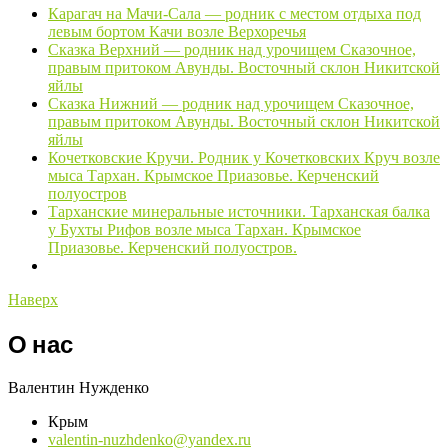
Карагач на Мачи-Сала — родник с местом отдыха под
левым бортом Качи возле Верхоречья
Сказка Верхний — родник над урочищем Сказочное,
правым притоком Авунды. Восточный склон Никитской
яйлы
Сказка Нижний — родник над урочищем Сказочное,
правым притоком Авунды. Восточный склон Никитской
яйлы
Кочетковские Кручи. Родник у Кочетковских Круч возле
мыса Тархан. Крымское Приазовье. Керченский
полуостров
Тарханские минеральные источники. Тарханская балка
у Бухты Рифов возле мыса Тархан. Крымское
Приазовье. Керченский полуостров.
Наверх
О нас
Валентин Нужденко
Крым
valentin-nuzhdenko@yandex.ru