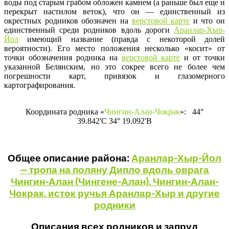
воды под старым грабом обложен камнем (а раньше был еще и
перекрыт настилом веток), что он — единственный из
окрестных родников обозначен на
верстовой карте
и что он
единственный среди родников вдоль дороги
Аранлар-Хыр-
Йол
имеющий название (правда с некоторой долей
вероятности). Его место положения несколько «косит» от
точки обозначения родника на
верстовой карте
и от точки
указанной Белянским, но это сокрее всего не более чем
погрешности карт, привязок и глазомерного
картографирования.
Координата родника «
Чингин-Алан-Чокрак
»: 44°
39.842'С 34° 19.092'В
Общее описание района:
Аранлар-Хыр-Йол
— тропа на поляну Дипло вдоль оврага
Чингин-Алан (Чингене-Алан). Чингин-Алан-
Чокрак, исток ручья Аранлар-Хыр и другие
родники
Описания всех родников и запруд