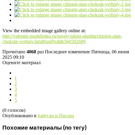
View the embedded image gallery online at:
http://valentin-nuzhdenko.ru/rajony/nikita-alushta/chingin-alan-
chokrak-verhniy.html#sigProIdb566592689
Прочитано
4068
раз
Последнее изменение Пятница, 06 июня
2025 09:10
Оцените материал
1
2
3
4
5
(0 голосов)
Опубликовано в
Бабуган и Писара
Похожие материалы (по тегу)