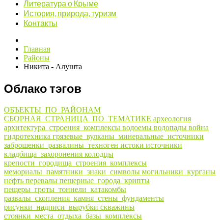
Литература о Крыме
История, природа, туризм
Контакты
Главная
Районы
Никита - Алушта
Облако тэгов
ОБЪЕКТЫ_ПО_РАЙОНАМ
СБОРНАЯ_СТРАНИЦА_ПО_ТЕМАТИКЕ
археология
архитектура_строения_комплексы
водоемы
водопады
война
гидротехника
грязевые_вулканы_минеральные_источники
заброшенки_развалины_техноген
истоки
источники
кладбища_захоронения
колодцы
крепости_городища_строения_комплексы
мемориалы_памятники_знаки_символы
могильники_курганы
нефть
перевалы
пещерные_города_крипты
пещеры_гроты_тоннели_катакомбы
развалы_скопления_камня_стены_фундаменты
рисунки_надписи_вырубки
скважины
стоянки_места_отдыха_базы_комплексы