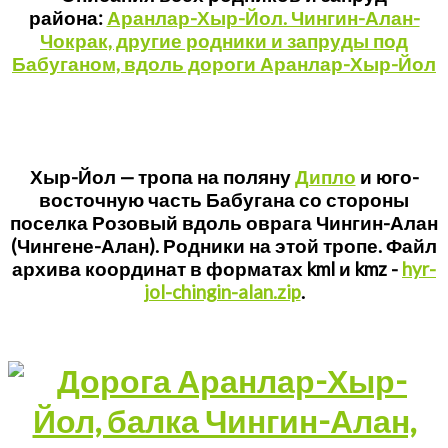
района:
Аранлар-Хыр-Йол. Чингин-Алан-
Чокрак, другие родники и запруды под
Бабуганом, вдоль дороги Аранлар-Хыр-Йол
Хыр-Йол — тропа на поляну
Дипло
и юго-
восточную часть Бабугана со стороны
поселка Розовый вдоль оврага Чингин-Алан
(Чингене-Алан). Родники на этой тропе. Файл
архива координат в форматах kml и kmz -
hyr-
jol-chingin-alan.zip
.