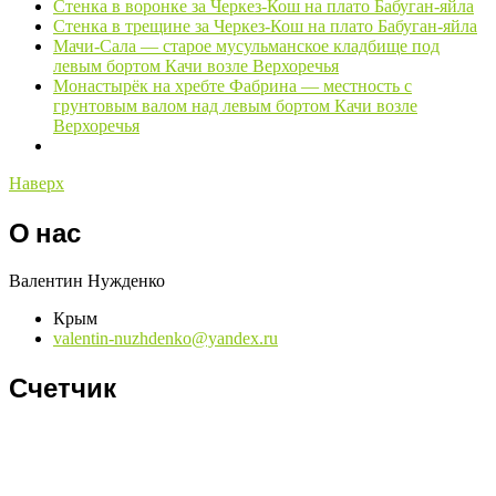
Стенка в воронке за Черкез-Кош на плато Бабуган-яйла
Стенка в трещине за Черкез-Кош на плато Бабуган-яйла
Мачи-Сала — старое мусульманское кладбище под
левым бортом Качи возле Верхоречья
Монастырёк на хребте Фабрина — местность с
грунтовым валом над левым бортом Качи возле
Верхоречья
Наверх
О нас
Валентин Нужденко
Крым
valentin-nuzhdenko@yandex.ru
Счетчик