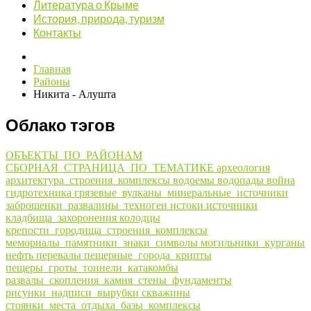
Литература о Крыме
История, природа, туризм
Контакты
Главная
Районы
Никита - Алушта
Облако тэгов
ОБЪЕКТЫ_ПО_РАЙОНАМ
СБОРНАЯ_СТРАНИЦА_ПО_ТЕМАТИКЕ
археология
архитектура_строения_комплексы
водоемы
водопады
война
гидротехника
грязевые_вулканы_минеральные_источники
заброшенки_развалины_техноген
истоки
источники
кладбища_захоронения
колодцы
крепости_городища_строения_комплексы
мемориалы_памятники_знаки_символы
могильники_курганы
нефть
перевалы
пещерные_города_крипты
пещеры_гроты_тоннели_катакомбы
развалы_скопления_камня_стены_фундаменты
рисунки_надписи_вырубки
скважины
стоянки_места_отдыха_базы_комплексы