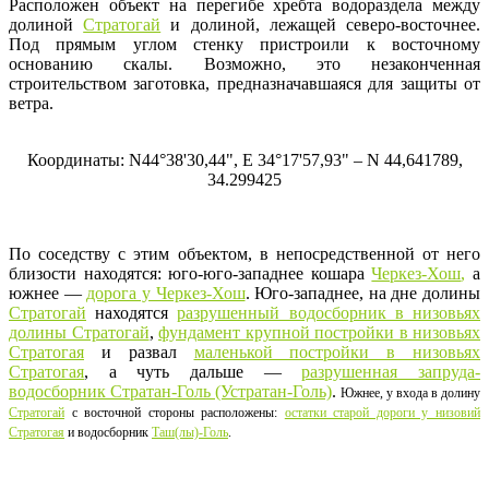
Расположен объект на перегибе хребта водораздела между
долиной
Стратогай
и долиной, лежащей северо-восточнее.
Под прямым углом стенку пристроили к восточному
основанию скалы. Возможно, это незаконченная
строительством заготовка, предназначавшаяся для защиты от
ветра.
Координаты: N44°38'30,44", Е 34°17'57,93" – N 44,641789,
34.299425
По соседству с этим объектом, в непосредственной от него
близости находятся: юго-юго-западнее кошара
Черкез-Хош
,
а
южнее —
дорога у Черкез-Хош
. Юго-западнее, на дне долины
Стратогай
находятся
разрушенный водосборник в низовьях
долины Стратогай
,
фундамент крупной постройки в низовьях
Стратогая
и развал
маленькой постройки в низовьях
Стратогая
, а чуть дальше —
разрушенная запруда-
водосборник Стратан-Голь (Устратан-Голь)
.
Южнее
, у входа в долину
Стратогай
с восточной стороны расположены:
остатки старой дороги у низовий
Стратогая
и водосборник
Таш(лы)-Голь
.