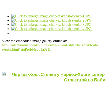
View the embedded image gallery online at:
http://valentin-nuzhdenko.ru/rajony/nikita-alushta/cherkez-khosh-
stenka.html#sigProId4a661a0a11