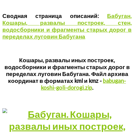
Сводная страница описаний:
Бабуган.
Кошары, развалы построек, стен,
водосборники и фрагменты старых дорог в
переделах луговин Бабугана
Кошары, развалы иных построек,
водосборники и фрагменты старых дорог в
переделах луговин Бабугана. Файл архива
координат в форматах kml и kmz -
babugan-
koshi-goli-dorogi.zip
.