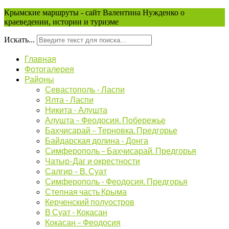
Крымские маршруты - сайт Валентина Нужденко о
краеведении, истории и туризме
Искать...
Главная
Фотогалерея
Районы
Севастополь - Ласпи
Ялта - Ласпи
Никита - Алушта
Алушта – Феодосия. Побережье
Бахчисарай – Терновка. Предгорье
Байдарская долина - Донга
Симферополь – Бахчисарай. Предгорья
Чатыр-Даг и окрестности
Салгир – В. Суат
Симферополь - Феодосия. Предгорья
Степная часть Крыма
Керченский полуостров
В Суат - Кокасан
Кокасан – Феодосия