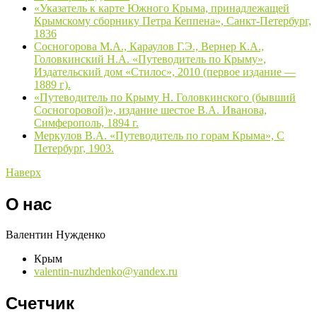
«Указатель к карте Южного Крыма, принадлежащей
Крымскому сборнику Петра Кеппена», Санкт-Петербург,
1836
Сосногорова М.А., Караулов Г.Э., Вернер К.А.,
Головкинский Н.А. «Путеводитель по Крыму»,
Издательский дом «Стилос», 2010 (первое издание —
1889 г).
«Путеводитель по Крыму Н. Головкинского (бывший
Сосногоровой)», издание шестое В.А. Иванова,
Симферополь, 1894 г.
Меркулов В.А. «Путеводитель по горам Крыма», С
Петербург, 1903.
Наверх
О нас
Валентин Нужденко
Крым
valentin-nuzhdenko@yandex.ru
Счетчик