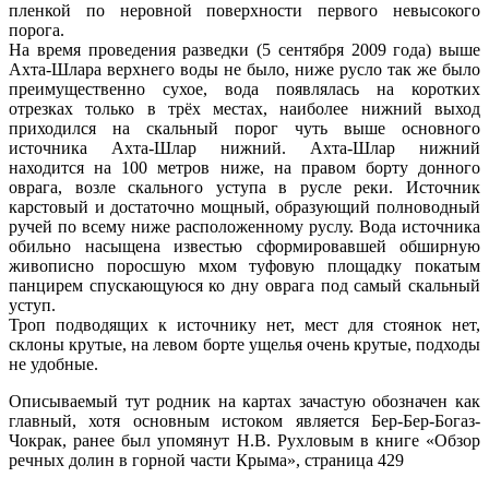
пленкой по неровной поверхности первого невысокого
порога.
На время проведения разведки (5 сентября 2009 года) выше
Ахта-Шлара верхнего воды не было, ниже русло так же было
преимущественно сухое, вода появлялась на коротких
отрезках только в трёх местах, наиболее нижний выход
приходился на скальный порог чуть выше основного
источника Ахта-Шлар нижний. Ахта-Шлар нижний
находится на 100 метров ниже, на правом борту донного
оврага, возле скального уступа в русле реки. Источник
карстовый и достаточно мощный, образующий полноводный
ручей по всему ниже расположенному руслу. Вода источника
обильно насыщена известью сформировавшей обширную
живописно поросшую мхом туфовую площадку покатым
панцирем спускающуюся ко дну оврага под самый скальный
уступ.
Троп подводящих к источнику нет, мест для стоянок нет,
склоны крутые, на левом борте ущелья очень крутые, подходы
не удобные.
Описываемый тут родник на картах зачастую обозначен как
главный, хотя основным истоком является Бер-Бер-Богаз-
Чокрак, ранее был упомянут Н.В. Рухловым в книге «Обзор
речных долин в горной части Крыма», страница 429