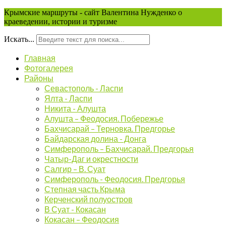
Крымские маршруты - сайт Валентина Нужденко о
краеведении, истории и туризме
Искать...
Главная
Фотогалерея
Районы
Севастополь - Ласпи
Ялта - Ласпи
Никита - Алушта
Алушта – Феодосия. Побережье
Бахчисарай – Терновка. Предгорье
Байдарская долина - Донга
Симферополь – Бахчисарай. Предгорья
Чатыр-Даг и окрестности
Салгир – В. Суат
Симферополь - Феодосия. Предгорья
Степная часть Крыма
Керченский полуостров
В Суат - Кокасан
Кокасан – Феодосия