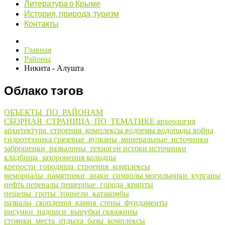
Литература о Крыме
История, природа, туризм
Контакты
Главная
Районы
Никита - Алушта
Облако тэгов
ОБЪЕКТЫ_ПО_РАЙОНАМ
СБОРНАЯ_СТРАНИЦА_ПО_ТЕМАТИКЕ
археология
архитектура_строения_комплексы
водоемы
водопады
война
гидротехника
грязевые_вулканы_минеральные_источники
заброшенки_развалины_техноген
истоки
источники
кладбища_захоронения
колодцы
крепости_городища_строения_комплексы
мемориалы_памятники_знаки_символы
могильники_курганы
нефть
перевалы
пещерные_города_крипты
пещеры_гроты_тоннели_катакомбы
развалы_скопления_камня_стены_фундаменты
рисунки_надписи_вырубки
скважины
стоянки_места_отдыха_базы_комплексы