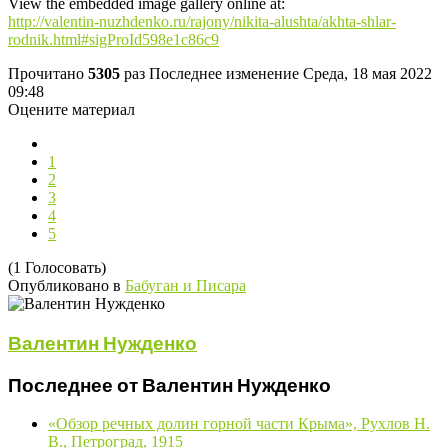
View the embedded image gallery online at:
http://valentin-nuzhdenko.ru/rajony/nikita-alushta/akhta-shlar-
rodnik.html#sigProId598e1c86c9
Прочитано
5305
раз
Последнее изменение Среда, 18 мая 2022
09:48
Оцените материал
1
2
3
4
5
(1 Голосовать)
Опубликовано в
Бабуган и Писара
Валентин Нужденко
Последнее от Валентин Нужденко
«Обзор речных долин горной части Крыма», Рухлов Н.
В., Петроград, 1915