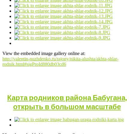
View the embedded image gallery online at:
http://valentin-nuzhdenko.ru/rajony/nikita-alushta/akhta-shlar-
rodnik.html#sigProId880db03cd6
Карта родников района Бабугана,
открыть в большом масштабе