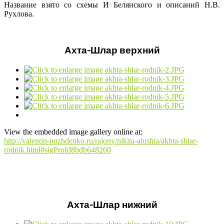
Название взято со схемы И Белянского и описаний Н.В.
Рухлова.
Ахта-Шлар верхний
View the embedded image gallery online at:
http://valentin-nuzhdenko.ru/rajony/nikita-alushta/akhta-shlar-
rodnik.html#sigProId8bdb648260
Ахта-Шлар нижний