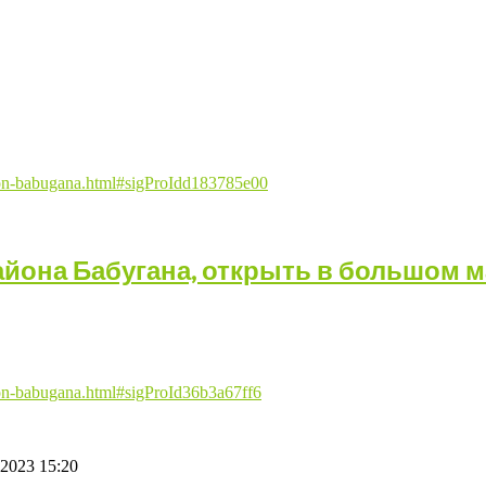
-sklon-babugana.html#sigProIdd183785e00
айона Бабугана, открыть в большом 
sklon-babugana.html#sigProId36b3a67ff6
2023 15:20