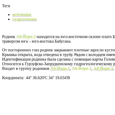
Теги
источники
гидротехника
Родник
Ай-Йори-2
находится на юго-восточном склоне плато 
траверсом юга – юго-востока Бабугана.
От посторонних глаз родник закрывают плотные заросли кустов
Крышка открыта, вода отведена в трубу. Рядом с колодцем имею
Идентификация родника была сделана с помощью карты Головк
Относится к Гурзуфско-Запрудненскому гидрогеологическому р
Входит в группу родников
Ай-Йори-1
,
Ай-Йори-2
,
Ай-Йори-3
,
Координата: 44° 36.620'С 34° 19.034'В