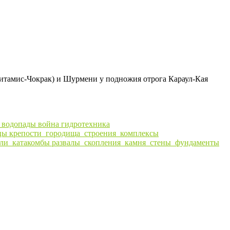
итамис-Чокрак) и Шурмени у подножия отрога Караул-Кая
ы
водопады
война
гидротехника
цы
крепости_городища_строения_комплексы
ли_катакомбы
развалы_скопления_камня_стены_фундаменты