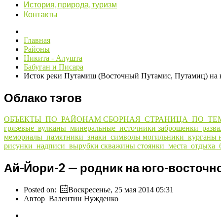
История, природа, туризм
Контакты
Главная
Районы
Никита - Алушта
Бабуган и Писара
Исток реки Путамиш (Восточный Путамис, Путамиц) на 
Облако тэгов
ОБЪЕКТЫ_ПО_РАЙОНАМ
СБОРНАЯ_СТРАНИЦА_ПО_ТЕ
грязевые_вулканы_минеральные_источники
заброшенки_разв
мемориалы_памятники_знаки_символы
могильники_курганы
рисунки_надписи_вырубки
скважины
стоянки_места_отдыха_
Ай-Йори-2 — родник на юго-восточн
Posted on:
Воскресенье, 25 мая 2014 05:31
Автор
Валентин Нужденко