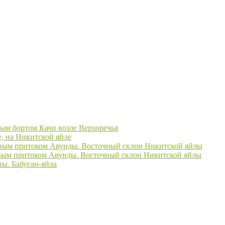
вым бортом Качи возле Верхоречья
, на Никитской яйле
авым притоком Авунды. Восточный склон Никитской яйлы
вым притоком Авунды. Восточный склон Никитской яйлы
ны. Бабуган-яйла