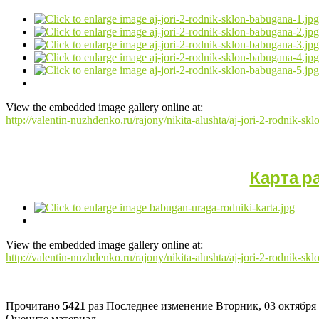
View the embedded image gallery online at:
http://valentin-nuzhdenko.ru/rajony/nikita-alushta/aj-jori-2-rodnik
Карта р
View the embedded image gallery online at:
http://valentin-nuzhdenko.ru/rajony/nikita-alushta/aj-jori-2-rodnik-
Прочитано
5421
раз
Последнее изменение Вторник, 03 октября 
Оцените материал