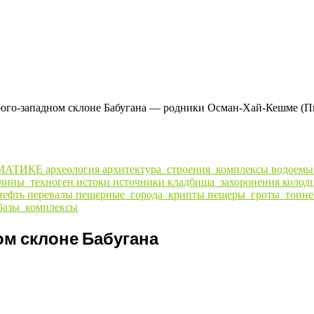
юго-западном склоне Бабугана — родники Осман-Хай-Кешме (П
МАТИКЕ
археология
архитектура_строения_комплексы
водоем
алины_техноген
истоки
источники
кладбища_захоронения
колод
нефть
перевалы
пещерные_города_крипты
пещеры_гроты_тонне
базы_комплексы
ом склоне Бабугана