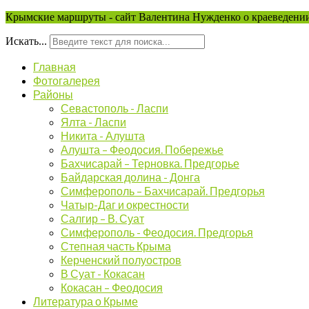
Крымские маршруты - сайт Валентина Нужденко о краеведении
Искать...
Главная
Фотогалерея
Районы
Севастополь - Ласпи
Ялта - Ласпи
Никита - Алушта
Алушта – Феодосия. Побережье
Бахчисарай – Терновка. Предгорье
Байдарская долина - Донга
Симферополь – Бахчисарай. Предгорья
Чатыр-Даг и окрестности
Салгир – В. Суат
Симферополь - Феодосия. Предгорья
Степная часть Крыма
Керченский полуостров
В Суат - Кокасан
Кокасан – Феодосия
Литература о Крыме