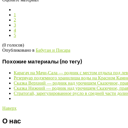
1
2
3
4
5
(0 голосов)
Опубликовано в
Бабуган и Писара
Похожие материалы (по тегу)
Карагач на Мачи-Сала — родник с местом отдыха под ле
Резервуар подземного хранилища воды на Красном Камне
Сказка Верхний — родник над урочищем Сказочное, пр
Сказка Нижний — родник над урочищем Сказочное, пра
Стратогай, зарегулированное русло в средней части доли
Наверх
О нас