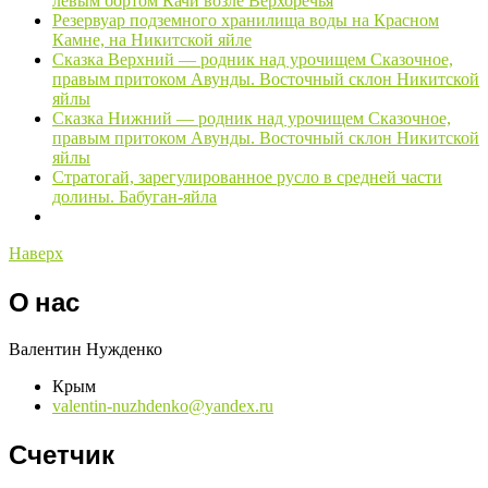
левым бортом Качи возле Верхоречья
Резервуар подземного хранилища воды на Красном
Камне, на Никитской яйле
Сказка Верхний — родник над урочищем Сказочное,
правым притоком Авунды. Восточный склон Никитской
яйлы
Сказка Нижний — родник над урочищем Сказочное,
правым притоком Авунды. Восточный склон Никитской
яйлы
Стратогай, зарегулированное русло в средней части
долины. Бабуган-яйла
Наверх
О нас
Валентин Нужденко
Крым
valentin-nuzhdenko@yandex.ru
Счетчик