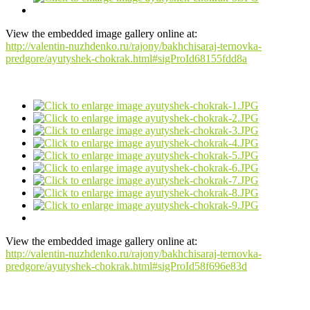
View the embedded image gallery online at:
http://valentin-nuzhdenko.ru/rajony/bakhchisaraj-ternovka-
predgore/ayutyshek-chokrak.html#sigProId68155fdd8a
View the embedded image gallery online at:
http://valentin-nuzhdenko.ru/rajony/bakhchisaraj-ternovka-
predgore/ayutyshek-chokrak.html#sigProId58f696e83d