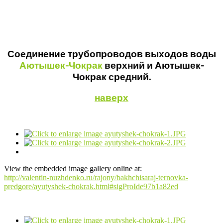
Соединение трубопроводов выходов воды
Аютышек-Чокрак
верхний и Аютышек-
Чокрак средний.
наверх
View the embedded image gallery online at:
http://valentin-nuzhdenko.ru/rajony/bakhchisaraj-ternovka-
predgore/ayutyshek-chokrak.html#sigProIde97b1a82ed