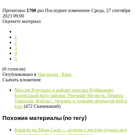
Прочитано
1700
раз
Последнее изменение Среда, 27 сентября
2023 09:00
Оцените материал
1
2
3
4
5
(0 голосов)
Опубликовано в
Чардаклы - Кача
Скачать вложения:
Массив Курушлю в районе поселка Куйбышево
Бахчисарайского района. Урочище Медведь. Пещера
Таврская. Файлы с трэками и точками форматов kml и
kmz
(472 Скачиваний)
Похожие материалы (по тегу)
Карагач на Мачи-Сала — родник с местом отдыха под