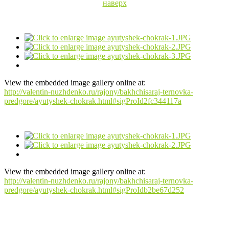
наверх
View the embedded image gallery online at:
http://valentin-nuzhdenko.ru/rajony/bakhchisaraj-ternovka-
predgore/ayutyshek-chokrak.html#sigProId2fc344117a
View the embedded image gallery online at:
http://valentin-nuzhdenko.ru/rajony/bakhchisaraj-ternovka-
predgore/ayutyshek-chokrak.html#sigProIdb2be67d252