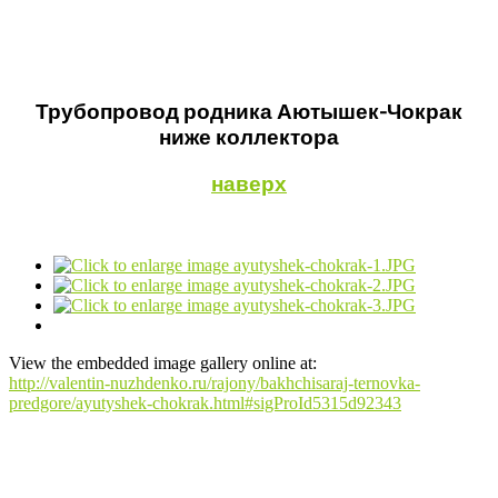
Трубопровод родника Аютышек-Чокрак
ниже коллектора
наверх
View the embedded image gallery online at:
http://valentin-nuzhdenko.ru/rajony/bakhchisaraj-ternovka-
predgore/ayutyshek-chokrak.html#sigProId5315d92343