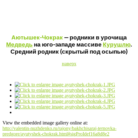
Аютышек-Чокрак
— родники в урочища
Медведь
на юго-западе массиве
Курушлю
.
Средний родник (скрытый под осыпью)
наверх
View the embedded image gallery online at:
http://valentin-nuzhdenko.ru/rajony/bakhchisaraj-ternovka-
predgore/ayutyshek-chokrak.html#sigProIdef16a8d8e2