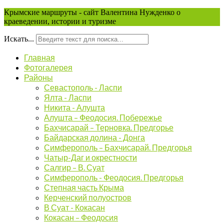
Крымские маршруты - сайт Валентина Нужденко о
краеведении, истории и туризме
Искать...
Главная
Фотогалерея
Районы
Севастополь - Ласпи
Ялта - Ласпи
Никита - Алушта
Алушта – Феодосия. Побережье
Бахчисарай – Терновка. Предгорье
Байдарская долина - Донга
Симферополь – Бахчисарай. Предгорья
Чатыр-Даг и окрестности
Салгир – В. Суат
Симферополь - Феодосия. Предгорья
Степная часть Крыма
Керченский полуостров
В Суат - Кокасан
Кокасан – Феодосия