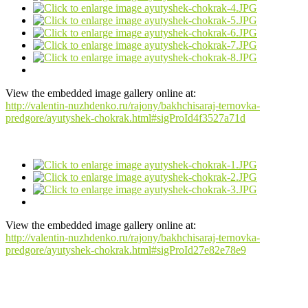
View the embedded image gallery online at:
http://valentin-nuzhdenko.ru/rajony/bakhchisaraj-ternovka-
predgore/ayutyshek-chokrak.html#sigProId4f3527a71d
View the embedded image gallery online at:
http://valentin-nuzhdenko.ru/rajony/bakhchisaraj-ternovka-
predgore/ayutyshek-chokrak.html#sigProId27e82e78e9