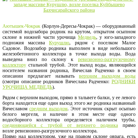
Аютышек-Чокрак
(Корлун-Дересы-Чокрак) — оборудованный
системой водозабора родник на крутом, открытом осыпном
склоне в нижней части урочища
Медведь
, у юго-западного
подножия массива
Курушлю
, рядом с поселком Малое
Садовое. Водозабор родника выполнен в виде небольшого
железобетонного коллектора в точке выхода воды. Вода
выведена вниз по склону к
ревизионно-разгрузочному
коллектору
стальной трубой. Этот выход воды, являющийся
носителем названия родника, Вячеслав Радченко в своем
описании предлагает называть
верхним выходом воды
(смотри описание родников Вячеслава Радченко:
РОДНИКИ
УРОЧИЩА МЕДВЕДЬ
).
Рядом с верхним выходом, прямо в тальвеге балки, у ее левого
борта находится еще один выход этого же родника названный
Вячеславом
средним выходом
. Этот источник скрыт осыпью
белого мергеля, и наличие в этом месте еще одного
водосборного коллектора определяется наличием трубы,
соединяющейся с трубой от верхнего родника
прямо
возле ревизионно-разгрузочного коллектора.
Прямо над коллектором, уже на правом склоне оврага, есть