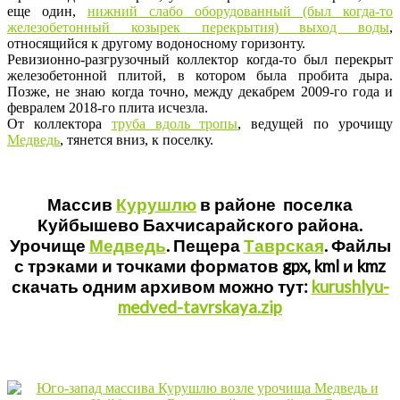
еще один,
нижний слабо оборудованный (был когда-то
железобетонный козырек перекрытия) выход воды
,
относящийся к другому водоносному горизонту.
Ревизионно-разгрузочный коллектор когда-то был перекрыт
железобетонной плитой, в котором была пробита дыра.
Позже, не знаю когда точно, между декабрем 2009-го года и
февралем 2018-го плита исчезла.
От коллектора
труба вдоль тропы
, ведущей по урочищу
Медведь
, тянется вниз, к поселку.
Массив
Курушлю
в районе поселка
Куйбышево Бахчисарайского района.
Урочище
Медведь
. Пещера
Таврская
. Файлы
с трэками и точками форматов gpx, kml и kmz
скачать одним архивом можно тут:
kurushlyu-
medved-tavrskaya.zip