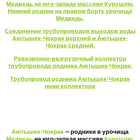
Медведь на юго-западе массиве Курушлю.
Нижний родник на правом борту урочища
Медведь.
Соединение трубопроводов выходов воды
Аютышек-Чокрак верхний и Аютышек-
Чокрак средний.
Ревизионно-разгрузочный коллектор
трубопровода родника Аютышек-Чокрак.
Трубопровод родника Аютышек-Чокрак
ниже коллектора
Аютышек-Чокрак
— родники в урочища
Медведь
на юго-западе массиве
Курушлю
.