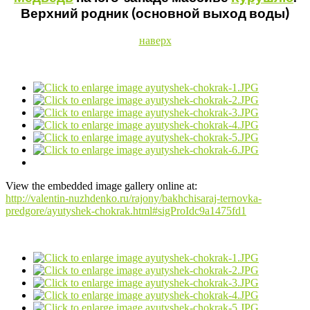
Верхний родник (основной выход воды)
наверх
View the embedded image gallery online at:
http://valentin-nuzhdenko.ru/rajony/bakhchisaraj-ternovka-
predgore/ayutyshek-chokrak.html#sigProIdc9a1475fd1