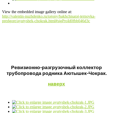
View the embedded image gallery online at:
http://valentin-nuzhdenko.ru/rajony/bakhchisaraj-ternovka-
predgore/ayutyshek-chokrak.html#sigProId0fbb046d3c
Ревизионно-разгрузочный коллектор
трубопровода родника Аютышек-Чокрак.
наверх