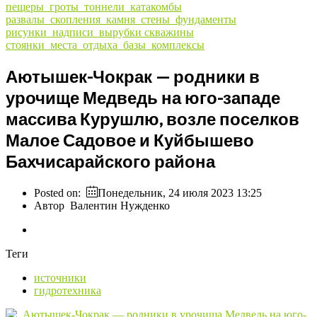
пещеры_гроты_тоннели_катакомбы
развалы_скопления_камня_стены_фундаменты
рисунки_надписи_вырубки
скважины
стоянки_места_отдыха_базы_комплексы
Аютышек-Чокрак — родники в
урочище Медведь на юго-западе
массива Курушлю, возле поселков
Малое Садовое и Куйбышево
Бахчисарайского района
Posted on:
Понедельник, 24 июля 2023 13:25
Автор
Валентин Нужденко
Теги
источники
гидротехника