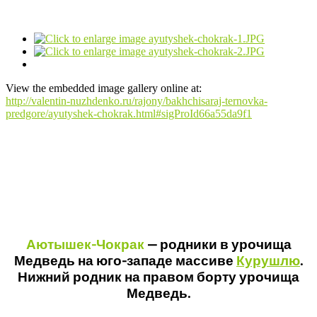
View the embedded image gallery online at:
http://valentin-nuzhdenko.ru/rajony/bakhchisaraj-ternovka-
predgore/ayutyshek-chokrak.html#sigProId66a55da9f1
Аютышек-Чокрак
— родники в урочища
Медведь на юго-западе массиве
Курушлю
.
Нижний родник на правом борту урочища
Медведь.