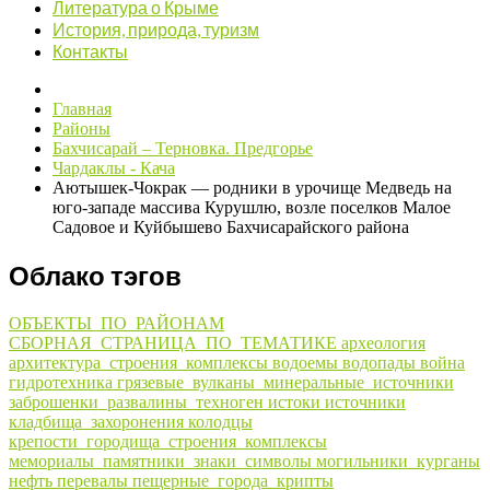
Литература о Крыме
История, природа, туризм
Контакты
Главная
Районы
Бахчисарай – Терновка. Предгорье
Чардаклы - Кача
Аютышек-Чокрак — родники в урочище Медведь на
юго-западе массива Курушлю, возле поселков Малое
Садовое и Куйбышево Бахчисарайского района
Облако тэгов
ОБЪЕКТЫ_ПО_РАЙОНАМ
СБОРНАЯ_СТРАНИЦА_ПО_ТЕМАТИКЕ
археология
архитектура_строения_комплексы
водоемы
водопады
война
гидротехника
грязевые_вулканы_минеральные_источники
заброшенки_развалины_техноген
истоки
источники
кладбища_захоронения
колодцы
крепости_городища_строения_комплексы
мемориалы_памятники_знаки_символы
могильники_курганы
нефть
перевалы
пещерные_города_крипты