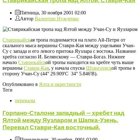
Ставрикайская тропа над Ялтой, Ставри-Кая
Пятница, 30 ноября 2001 02:00
Автор
Валентин Нужденко
Ставрикайск
ая тропа поднимается на плато Ай-Петри от
скального мыса вершины Ставри-Кая между ущельями Учан-
Су с запада и его левого притока Яузлара с востока. Название
хребта согласно И. Белянскому — Ставри-Богаз. Нижнее
начало
Ставрикайск
ой тропы находится на хребте чуть выше
вершины
Ставри-Кая
, у начала спуска
Штангеевск
ой тропы в
сторону Учан-Су (44° 29.909'С 34° 5.846'В).
Опубликовано в
Ялта и окрестности
Теги
перевалы
Горпано-Сталони западный — хребет над
Ялтой между Яузларом и Шапка-Узень.
Перевал Ставри-Кая восточный.
Понедельник, 30 ноября -0001 02:00