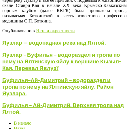
через реку Яузлар и все её притоки, с подъёмом к живописной
скале Ставри-Кая в начале XX века Крымско-Кавказским
горным клубом (далее ККГК) была проложена тропа,
называемая Боткинской в честь известного профессора
медицины С.П. Боткина.
Опубликовано в
Ялта и окрестности
Яузлар — водопадная река над Ялтой.
Яузлар – Буфилья – водораздел и тропа по
нему на Ялтинскую яйлу к вершине Кызыл-
Кая. Перевал Явлуз?
Буфилья–Ай-Димитрий – водораздел и
тропа по нему на Ялтинскую яйлу. Район
Яузлара.
Буфилья – Ай-Димитрий. Верхняя тропа над
Ялтой.
В начало
Назад