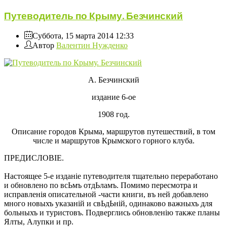
Путеводитель по Крыму. Безчинский
Суббота, 15 марта 2014 12:33
Автор
Валентин Нужденко
А. Безчинский
издание 6-ое
1908 год.
Описание городов Крыма, маршрутов путешествий, в том
числе и маршрутов Крымского горного клуба.
ПРЕДИСЛОВIЕ.
Настоящее 5-е изданiе путеводителя тщательно переработано
и обновлено по всЬмъ отдЬламъ. Помимо пересмотра и
исправленiя описательной -части книги, въ ней добавлено
много новыхъ указанiй и свЬдЬнiй, одинаково важныхъ для
больныхъ и туристовъ. Подверглись обновленiю также планы
Ялты, Алупки и пр.