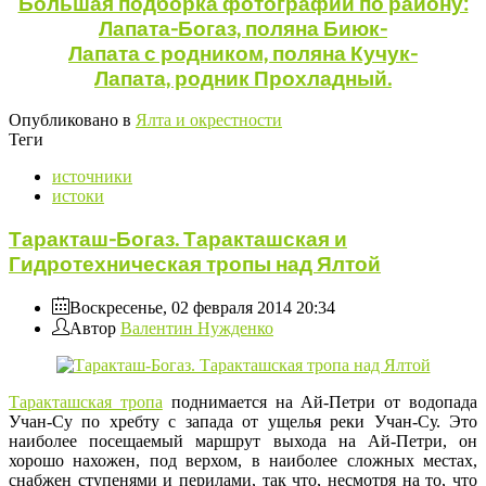
Большая подборка фотографий по району:
Лапата-Богаз, поляна Биюк-
Лапата с родником, поляна Кучук-
Лапата, родник Прохладный.
Опубликовано в
Ялта и окрестности
Теги
источники
истоки
Таракташ-Богаз. Таракташская и
Гидротехническая тропы над Ялтой
Воскресенье, 02 февраля 2014 20:34
Автор
Валентин Нужденко
Таракташская тропа
поднимается на Ай-Петри от водопада
Учан-Су по хребту с запада от ущелья реки Учан-Су. Это
наиболее посещаемый маршрут выхода на Ай-Петри, он
хорошо нахожен, под верхом, в наиболее сложных местах,
снабжен ступенями и перилами, так что, несмотря на то, что