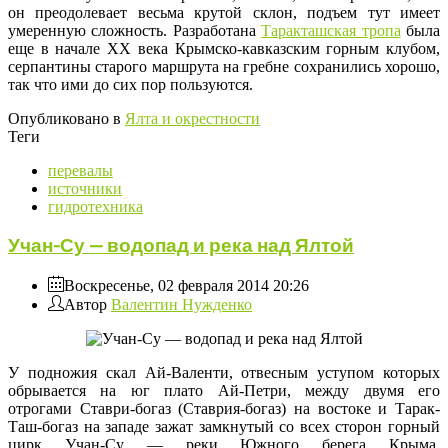
он преодолевает весьма крутой склон, подъем тут имеет
умеренную сложность. Разработана
Таракташская тропа
была
еще в начале ХХ века Крымско-кавказским горным клубом,
серпантины старого маршрута на гребне сохранились хорошо,
так что ими до сих пор пользуются.
Опубликовано в
Ялта и окрестности
Теги
перевалы
источники
гидротехника
Учан-Су — водопад и река над Ялтой
Воскресенье, 02 февраля 2014 20:26
Автор
Валентин Нужденко
У подножия скал Ай-Валенти, отвесным уступом которых
обрывается на юг плато Ай-Петри, между двумя его
отрогами Ставри-богаз (Ставрия-богаз) на востоке и Тарак-
Таш-богаз на западе зажат замкнутый со всех сторон горный
цирк Учан-Су — реки Южного берега Крыма,