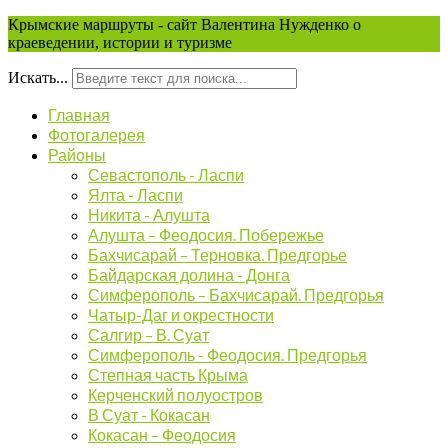
Крымские маршруты - сайт Валентина Нужденко о
краеведении, истории и туризме
Искать...
Главная
Фотогалерея
Районы
Севастополь - Ласпи
Ялта - Ласпи
Никита - Алушта
Алушта – Феодосия. Побережье
Бахчисарай – Терновка. Предгорье
Байдарская долина - Донга
Симферополь – Бахчисарай. Предгорья
Чатыр-Даг и окрестности
Салгир – В. Суат
Симферополь - Феодосия. Предгорья
Степная часть Крыма
Керченский полуостров
В Суат - Кокасан
Кокасан – Феодосия