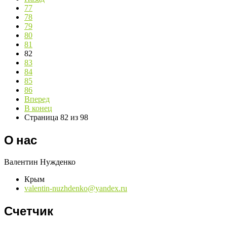
77
78
79
80
81
82
83
84
85
86
Вперед
В конец
Страница 82 из 98
О нас
Валентин Нужденко
Крым
valentin-nuzhdenko@yandex.ru
Счетчик