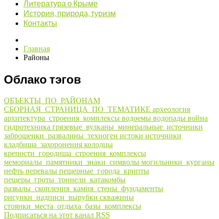
Литература о Крыме
История, природа, туризм
Контакты
Главная
Районы
Облако тэгов
ОБЪЕКТЫ_ПО_РАЙОНАМ
СБОРНАЯ_СТРАНИЦА_ПО_ТЕМАТИКЕ
археология
архитектура_строения_комплексы
водоемы
водопады
война
гидротехника
грязевые_вулканы_минеральные_источники
заброшенки_развалины_техноген
истоки
источники
кладбища_захоронения
колодцы
крепости_городища_строения_комплексы
мемориалы_памятники_знаки_символы
могильники_курганы
нефть
перевалы
пещерные_города_крипты
пещеры_гроты_тоннели_катакомбы
развалы_скопления_камня_стены_фундаменты
рисунки_надписи_вырубки
скважины
стоянки_места_отдыха_базы_комплексы
Подписаться на этот канал RSS