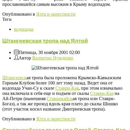
прославившейся самым высоким в Крыму водопадом.
Опубликовано в
Ялта и окрестности
Теги
водопады
Штангеевская тропа над Ялтой
Пятница, 30 ноября 2001 02:00
Автор
Валентин Нужденко
Штангеевск
ая тропа была проложена Крымско-Кавказским
Горным Клубом более 100 лет тому назад. Ведет она от
водопада Учан-Су к скале
Ставри-Кая
, при этом изначально
она включала в себя еще и подъем от скалы
Ставри-Кая
на
Ай-Петри (нынешняя
Ставрикайск
ая тропа или Ставри-
Богаз), а так же проход вдоль края плато до скалы Шишко
(этот участок носил название Дмитриевская тропа).
Опубликовано в
Ялта и окрестности