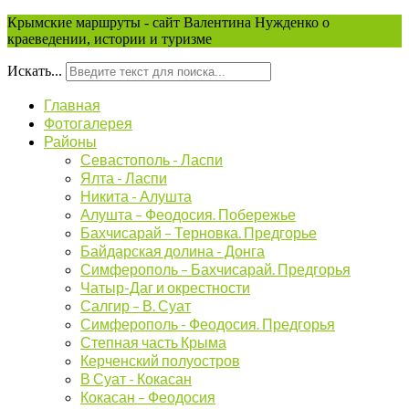
Крымские маршруты - сайт Валентина Нужденко о
краеведении, истории и туризме
Искать...
Главная
Фотогалерея
Районы
Севастополь - Ласпи
Ялта - Ласпи
Никита - Алушта
Алушта – Феодосия. Побережье
Бахчисарай – Терновка. Предгорье
Байдарская долина - Донга
Симферополь – Бахчисарай. Предгорья
Чатыр-Даг и окрестности
Салгир – В. Суат
Симферополь - Феодосия. Предгорья
Степная часть Крыма
Керченский полуостров
В Суат - Кокасан
Кокасан – Феодосия