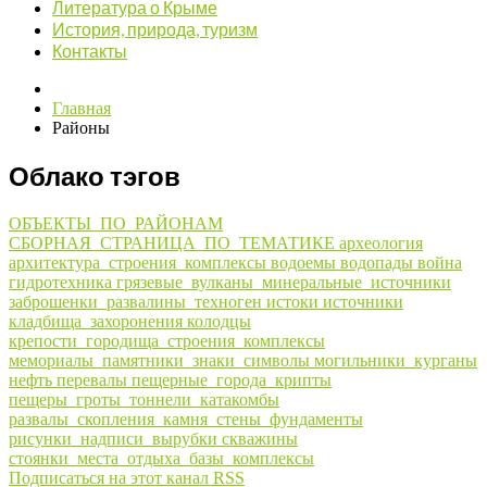
Литература о Крыме
История, природа, туризм
Контакты
Главная
Районы
Облако тэгов
ОБЪЕКТЫ_ПО_РАЙОНАМ
СБОРНАЯ_СТРАНИЦА_ПО_ТЕМАТИКЕ
археология
архитектура_строения_комплексы
водоемы
водопады
война
гидротехника
грязевые_вулканы_минеральные_источники
заброшенки_развалины_техноген
истоки
источники
кладбища_захоронения
колодцы
крепости_городища_строения_комплексы
мемориалы_памятники_знаки_символы
могильники_курганы
нефть
перевалы
пещерные_города_крипты
пещеры_гроты_тоннели_катакомбы
развалы_скопления_камня_стены_фундаменты
рисунки_надписи_вырубки
скважины
стоянки_места_отдыха_базы_комплексы
Подписаться на этот канал RSS