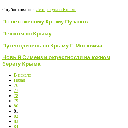
Опубликовано в
Литература о Крыме
По нехоженому Крыму Пузанов
Пешком по Крыму
Путеводитель по Крыму Г. Москвича
Новый Симеиз и окрестности на южном
берегу Крыма
В начало
Назад
76
77
78
79
80
81
82
83
84