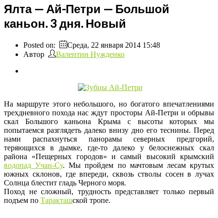
Ялта — Ай-Петри — Большой
каньон. 3 дня. Новый
Posted on:
Среда, 22 января 2014 15:48
Автор
Валентин Нужденко
На маршруте этого небольшого, но богатого впечатлениями
трехдневного похода нас ждут просторы Ай-Петри и обрывы
скал Большого каньона Крыма с высоты которых мы
попытаемся разглядеть далеко внизу дно его теснины. Перед
нами распахнуться панорамы северных предгорий,
теряющихся в дымке, где-то далеко у белоснежных скал
района «Пещерных городов» и самый высокий крымский
водопад Учан-Су
. Мы пройдем по мачтовым лесам крутых
южных склонов, где впереди, сквозь стволы сосен в лучах
Солнца блестит гладь Черного моря.
Поход не сложный, трудность представляет только первый
подъем по
Таракташ
ской тропе.