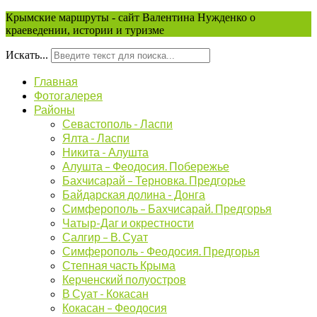
Крымские маршруты - сайт Валентина Нужденко о
краеведении, истории и туризме
Искать...
Главная
Фотогалерея
Районы
Севастополь - Ласпи
Ялта - Ласпи
Никита - Алушта
Алушта – Феодосия. Побережье
Бахчисарай – Терновка. Предгорье
Байдарская долина - Донга
Симферополь – Бахчисарай. Предгорья
Чатыр-Даг и окрестности
Салгир – В. Суат
Симферополь - Феодосия. Предгорья
Степная часть Крыма
Керченский полуостров
В Суат - Кокасан
Кокасан – Феодосия