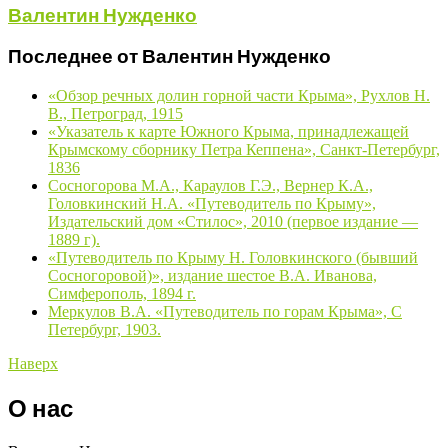
Валентин Нужденко
Последнее от Валентин Нужденко
«Обзор речных долин горной части Крыма», Рухлов Н.
В., Петроград, 1915
«Указатель к карте Южного Крыма, принадлежащей
Крымскому сборнику Петра Кеппена», Санкт-Петербург,
1836
Сосногорова М.А., Караулов Г.Э., Вернер К.А.,
Головкинский Н.А. «Путеводитель по Крыму»,
Издательский дом «Стилос», 2010 (первое издание —
1889 г).
«Путеводитель по Крыму Н. Головкинского (бывший
Сосногоровой)», издание шестое В.А. Иванова,
Симферополь, 1894 г.
Меркулов В.А. «Путеводитель по горам Крыма», С
Петербург, 1903.
Наверх
О нас