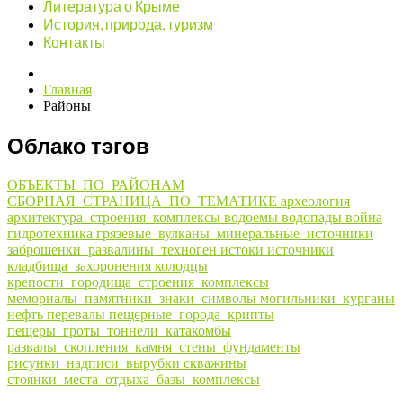
Литература о Крыме
История, природа, туризм
Контакты
Главная
Районы
Облако тэгов
ОБЪЕКТЫ_ПО_РАЙОНАМ
СБОРНАЯ_СТРАНИЦА_ПО_ТЕМАТИКЕ
археология
архитектура_строения_комплексы
водоемы
водопады
война
гидротехника
грязевые_вулканы_минеральные_источники
заброшенки_развалины_техноген
истоки
источники
кладбища_захоронения
колодцы
крепости_городища_строения_комплексы
мемориалы_памятники_знаки_символы
могильники_курганы
нефть
перевалы
пещерные_города_крипты
пещеры_гроты_тоннели_катакомбы
развалы_скопления_камня_стены_фундаменты
рисунки_надписи_вырубки
скважины
стоянки_места_отдыха_базы_комплексы