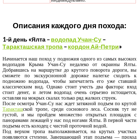
Описания каждого дня похода:
1-й день «Ялта –
водопад Учан-Су
–
Таракташская тропа
–
кордон Ай-Петри
»
Начинается наш поход у подножия одного из самых высоких
водопадов Крыма Учан-Су недалеко от окраины Ялты.
Добравшись на маршрутке до крутого поворота дороги, вы
сможете по экскурсионной дорожке налегке сходить к
подножию водопада, чтобы запечатлеть его уже ставший
классическим вид. Однако стоит учесть два фактора: вход
стоит денег, и летом водопад очень серьезно истощается,
оставляя на мокрых скалах только ряд жалких струек.
После осмотра Учан-Су нас ждет затяжной подъем по крутой
Таракташ
ской тропе, среди соснового леса. Сосняк тут не
густой, и мы пройдем множество открытых площадок с
панорамами лежащей у нас под ногами Ялты. В первой части
подъема есть колодец с чистой проточной водой.
Под верхом тропа выполажвивается, на крутых участках
появляются ступени. Завершающий этап подъема — проход