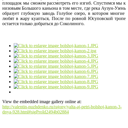
площадок мы сможем рассмотреть его изгиб. Спустимся мы к
низовьям Большого каньона в том месте, где река Аузун-Узень
образует глубокую заводь Голубое озеро, в котором многие
любят в жару куапться, После по ровной Юсуповской тропе
остается только добраться до Соколиного.
View the embedded image gallery online at:
http://valentin-nuzhdenko.ru/rajony/yalta-aj-petri-bolshoj-kanon-3-
dnya-928.html#sigProId2494b02884