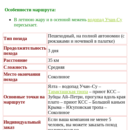
Особенности маршрута:
В летнюю жару и в осенний межень
водопад Учан-Су
пересыхает.
Пешеходный, на полной автономии (с
Тип похода
рюкзаками и ночевкой в палатке)
Продолжительность
3 дня
похода
Расстояние
35 км
Сложность
Средняя
Место окончания
Соколиное
похода
Ялта – водопад Учан–Су –
Таракташская тропа
– приют КСС –
Основные точки на
Зубцы Ай–Петри, прогулка вдоль края
маршруте
плато – приют КСС – Большой каньон
Крыма – Юсуповская тропа –
Соколиное
Если ваша компания не менее 5
Индивидуальный
человек, вы можете заказать поход
заказ
индивидуально.