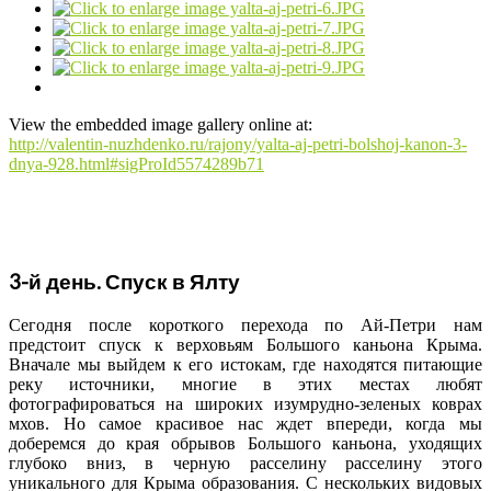
View the embedded image gallery online at:
http://valentin-nuzhdenko.ru/rajony/yalta-aj-petri-bolshoj-kanon-3-
dnya-928.html#sigProId5574289b71
3-й день. Спуск в Ялту
Сегодня после короткого перехода по Ай-Петри нам
предстоит спуск к верховьям Большого каньона Крыма.
Вначале мы выйдем к его истокам
, где находятся питающие
реку источники, многие в этих местах любят
фотографироваться на широких изумрудно-зеленых коврах
мхов. Но самое красивое нас ждет впереди, когда мы
доберемся до края обрывов Большого каньона, уходящих
глубоко вниз, в черную расселину расселину этого
уникального для Крыма образования. С нескольких видовых