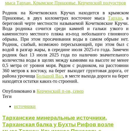
Родник на Кочетковских Кручах находится в крымском
Приазовье, в двух километрах восточнее мыса
Тархан
, в
береговой черте местности называемой Кочетковские Кручи.
Вода родника сочится среди камней и гальки узкого и
каменистого местного пляжа из-под небольшого глиняного
обрыва. При этом просачивания воды в самом обрыве нет.
Родник, слабый, возможно пересыхающий, при этом был с
водой в разгар жары, в середине июля 2025-го года. Замечен
родник был 13 июля 2025 года по наличию значительного
количества воды в щелях между камнями на высоте не менее
0,5 метра от уровня моря. Рядом с родником, на расстоянии
360 метров к востоку, на берег выходит грунтовая дорога, от
района урочища
Большой Вал
, в месте выхода дороги на берег
находятся остатки каких-то строений.
Опубликовано в
Керченский п-ов, север
Теги
источники
Тарханские минеральные источники.
Тарханская балка у Бухты Рифов возле