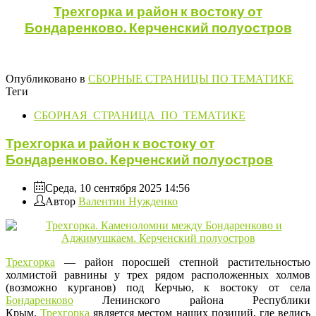
Трехгорка
и район к востоку от
Бондаренково. Керченский полуостров
Опубликовано в
СБОРНЫЕ СТРАНИЦЫ ПО ТЕМАТИКЕ
Теги
СБОРНАЯ_СТРАНИЦА_ПО_ТЕМАТИКЕ
Трехгорка и район к востоку от
Бондаренково. Керченский полуостров
Среда, 10 сентября 2025 14:56
Автор
Валентин Нужденко
Трехгорка
— район поросшей степной растительностью
холмистой равнины у трех рядом расположенных холмов
(возможно курганов) под Керчью, к востоку от села
Бондаренково
Ленинского района Республики
Крым.
Трехгорка
является местом наших позиций, где велись