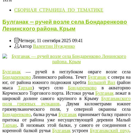
СБОРНАЯ_СТРАНИЦА_ПО_ТЕМАТИКЕ
Булганак — ручей возле села Бондаренково
Ленинского района. Крым
Четверг, 11 сентября 2025 09:41
Автор
Валентин Нужденко
Булганак
— ручей в неглубоком овраге возле села
Бондаренково
Ленинского района. Течет
Булганак
с севера на
юг, от района южного подножия хребта
Большой Вал
(район
мыса
Тархан
) через село
Бондаренково
в акваторию
Керченского Торгового порта. Истоки ручья
Булганак
лежат в
широкой долине самого крупного в Крыму
Булганакского
поля грязевых вулканов
. Двумя километрами южнее
грязевулканического поля, у северной окраины села
Бондаренково
, балка ручья
Булганак
принимает балку правого
притока от района уже несуществующей деревни Малый
Тархан
. В низовьях этой балки, у самого ее соединения с
коренной балкой ручья
Булганак
устроен
Булганакский
пруд
.