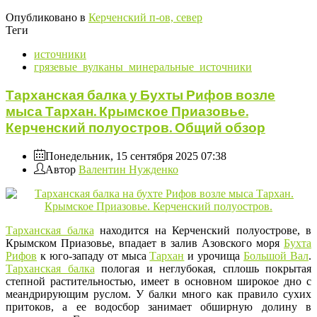
Опубликовано в
Керченский п-ов, север
Теги
источники
грязевые_вулканы_минеральные_источники
Тарханская балка у Бухты Рифов возле
мыса Тархан. Крымское Приазовье.
Керченский полуостров. Общий обзор
Понедельник, 15 сентября 2025 07:38
Автор
Валентин Нужденко
Тарханская балка
находится на Керченский полуострове, в
Крымском Приазовье, впадает в залив Азовского моря
Бухта
Рифов
к юго-западу от мыса
Тархан
и урочища
Большой Вал
.
Тарханская балка
пологая и неглубокая, сплошь покрытая
степной растительностью, имеет в основном широкое дно с
меандрирующим руслом. У балки много как правило сухих
притоков, а ее водосбор занимает обширную долину в