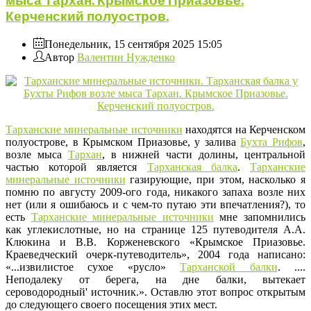
мыса Тархан. Крымское Приазовье.
Керченский полуостров.
Понедельник, 15 сентября 2025 15:05
Автор
Валентин Нужденко
Тарханские минеральные источники
находятся на Керченском
полуострове, в Крымском Приазовье, у залива
Бухта Рифов
,
возле мыса
Тархан
, в нижней части долины, центральной
частью которой является
Тарханская балка
.
Тарханские
минеральные источники
газирующие, при этом, насколько я
помню по августу 2009-ого года, никакого запаха возле них
нет (или я ошибаюсь и с чем-то путаю эти впечатления?), то
есть
Тарханские минеральные источники
мне запомнились
как углекислотные, но на странице 125 путеводителя А.А.
Клюкина и В.В. Корженевского «Крымское Приазовье.
Краеведческий очерк-путеводитель», 2004 года написано:
«...извилистое сухое «русло»
Тарханской балки
. ....
Неподалеку от берега, на дне балки, вытекает
сероводородный' источник.». Оставлю этот вопрос открытым
до следующего своего посещения этих мест.