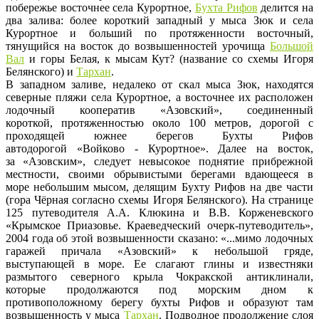
побережье восточнее села Курортное,
Бухта Рифов
делится на
два залива: более короткий западный у мыса Зюк и села
Курортное и больший по протяженности восточный,
тянущийся на восток до возвышенностей урочища
Большой
Вал
и горы Белая, к мысам Кут? (название со схемы Игоря
Белянского) и
Тархан
.
В западном заливе, недалеко от скал мыса Зюк, находятся
северные пляжи села Курортное, а восточнее их расположен
лодочный кооператив «Азовский», соединенный
короткой, протяженностью около 100 метров, дорогой с
проходящей южнее берегов Бухты Рифов
автодорогой «Войково - Курортное». Далее на восток,
за «Азовским», следует невысокое поднятие прибрежной
местности, своими обрывистыми берегами вдающееся в
море небольшим мысом, делящим Бухту Рифов на две части
(гора Чёрная согласно схемы Игоря Белянского). На странице
125 путеводителя А.А. Клюкина и В.В. Корженевского
«Крымское Приазовье. Краеведческий очерк-путеводитель»,
2004 года об этой возвышенности сказано: «...мимо лодочных
гаражей причала «Азовский» к небольшой гряде,
выступающей в море. Ее слагают глины и известняки
размытого северного крыла Чокракской антиклинали,
которые продолжаются под морским дном к
противоположному берегу бухты Рифов и образуют там
возвышенность у мыса
Тархан
. Подводное продолжение слоя