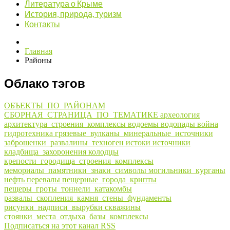
Литература о Крыме
История, природа, туризм
Контакты
Главная
Районы
Облако тэгов
ОБЪЕКТЫ_ПО_РАЙОНАМ
СБОРНАЯ_СТРАНИЦА_ПО_ТЕМАТИКЕ
археология
архитектура_строения_комплексы
водоемы
водопады
война
гидротехника
грязевые_вулканы_минеральные_источники
заброшенки_развалины_техноген
истоки
источники
кладбища_захоронения
колодцы
крепости_городища_строения_комплексы
мемориалы_памятники_знаки_символы
могильники_курганы
нефть
перевалы
пещерные_города_крипты
пещеры_гроты_тоннели_катакомбы
развалы_скопления_камня_стены_фундаменты
рисунки_надписи_вырубки
скважины
стоянки_места_отдыха_базы_комплексы
Подписаться на этот канал RSS