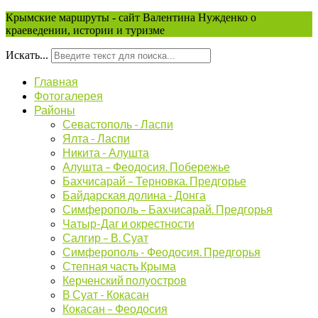
Крымские маршруты - сайт Валентина Нужденко о
краеведении, истории и туризме
Искать...
Главная
Фотогалерея
Районы
Севастополь - Ласпи
Ялта - Ласпи
Никита - Алушта
Алушта – Феодосия. Побережье
Бахчисарай – Терновка. Предгорье
Байдарская долина - Донга
Симферополь – Бахчисарай. Предгорья
Чатыр-Даг и окрестности
Салгир – В. Суат
Симферополь - Феодосия. Предгорья
Степная часть Крыма
Керченский полуостров
В Суат - Кокасан
Кокасан – Феодосия