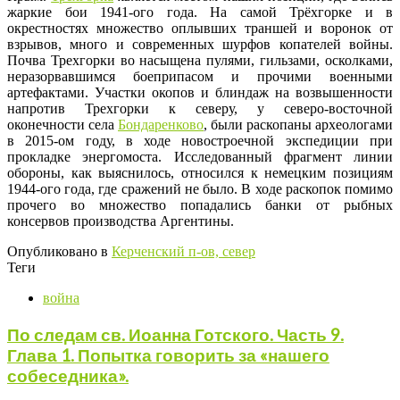
жаркие бои 1941-ого года. На самой Трёхгорке и в
окрестностях множество оплывших траншей и воронок от
взрывов, много и современных шурфов копателей войны.
Почва Трехгорки во насыщена пулями, гильзами, осколками,
неразорвавшимся боеприпасом и прочими военными
артефактами. Участки окопов и блиндаж на возвышенности
напротив Трехгорки к северу, у северо-восточной
оконечности села
Бондаренково
, были раскопаны археологами
в 2015-ом году, в ходе новостроечной экспедиции при
прокладке энергомоста. Исследованный фрагмент линии
обороны, как выяснилось, относился к немецким позициям
1944-ого года, где сражений не было. В ходе раскопок помимо
прочего во множество попадались банки от рыбных
консервов производства Аргентины.
Опубликовано в
Керченский п-ов, север
Теги
война
По следам св. Иоанна Готского. Часть 9.
Глава 1. Попытка говорить за «нашего
собеседника».