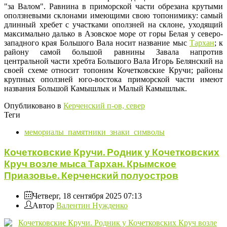
"за Валом". Равнина в приморской части обрезана крутыми
оползневыми склонами имеющими свою топонимику: самый
длинный хребет с участками оползней на склоне, уходящий
максимально далько в Азовское море от горы Белая у северо-
западного края Большого Вала носит название мыс
Тархан
; к
району самой большой равнины Завала напротив
центральной части хребта Большого Вала Игорь Белянский на
своей схеме относит топоним Кочетковские Кручи; районы
крупных оползней юго-востока приморской части имеют
названия Большой Камышлык и Малый Камышлык.
Опубликовано в
Керченский п-ов, север
Теги
мемориалы_памятники_знаки_символы
Кочетковские Кручи. Родник у Кочетковских
Круч возле мыса Тархан. Крымское
Приазовье. Керченский полуостров
Четверг, 18 сентября 2025 07:13
Автор
Валентин Нужденко