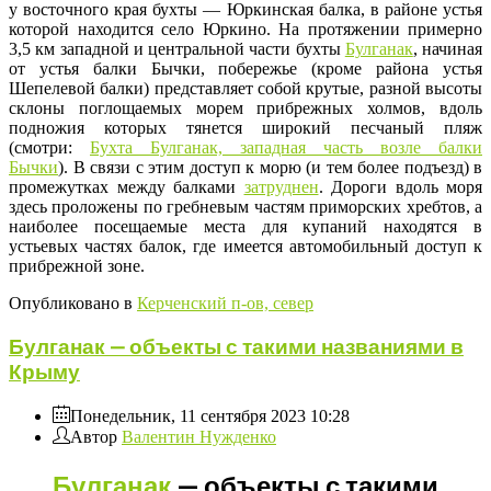
у восточного края бухты — Юркинская балка, в районе устья
которой находится село Юркино. На протяжении примерно
3,5 км западной и центральной части бухты
Булганак
, начиная
от устья балки Бычки, побережье (кроме района устья
Шепелевой балки) представляет собой крутые, разной высоты
склоны поглощаемых морем прибрежных холмов, вдоль
подножия которых тянется широкий песчаный пляж
(смотри:
Бухта Булганак, западная часть возле балки
Бычки
). В связи с этим доступ к морю (и тем более подъезд) в
промежутках между балками
затруднен
. Дороги вдоль моря
здесь проложены по гребневым частям приморских хребтов, а
наиболее посещаемые места для купаний находятся в
устьевых частях балок, где имеется автомобильный доступ к
прибрежной зоне.
Опубликовано в
Керченский п-ов, север
Булганак — объекты с такими названиями в
Крыму
Понедельник, 11 сентября 2023 10:28
Автор
Валентин Нужденко
Булганак
— объекты с такими