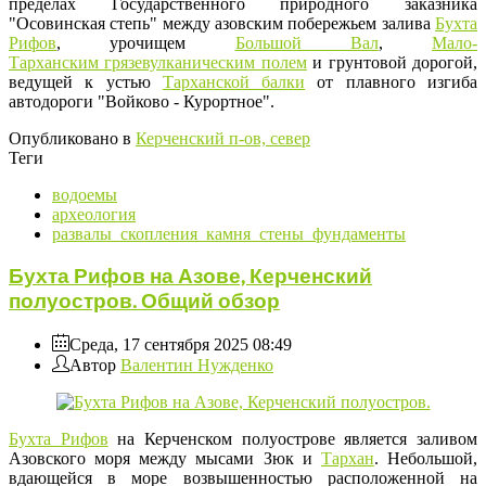
пределах Государственного природного заказника
"Осовинская степь" между азовским побережьем залива
Бухта
Рифов
, урочищем
Большой Вал
,
Мало-
Тарханским грязевулканическим полем
и грунтовой дорогой,
ведущей к устью
Тарханской балки
от плавного изгиба
автодороги "Войково - Курортное".
Опубликовано в
Керченский п-ов, север
Теги
водоемы
археология
развалы_скопления_камня_стены_фундаменты
Бухта Рифов на Азове, Керченский
полуостров. Общий обзор
Среда, 17 сентября 2025 08:49
Автор
Валентин Нужденко
Бухта Рифов
на Керченском полуострове является заливом
Азовского моря между мысами Зюк и
Тархан
. Небольшой,
вдающейся в море возвышенностью расположенной на