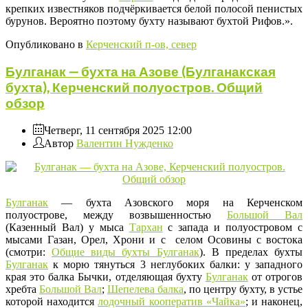
крепких известняков подчёркивается белой полосой пенистых
бурунов. Вероятно поэтому бухту называют бухтой Рифов.».
Опубликовано в
Керченский п-ов, север
Булганак — бухта на Азове (Булганакская
бухта), Керченский полуостров. Общий
обзор
Четверг, 11 сентября 2025 12:00
Автор
Валентин Нужденко
Булганак
— бухта Азовского моря на Керченском
полуострове, между возвышенностью
Большой Вал
(Казенный Вал) у мыса
Тархан
с запада и полуостровом с
мысами Газан, Орел, Хрони и с селом Осовины с востока
(смотри:
Общие виды бухты Булганак
). В пределах бухты
Булганак
к морю тянуться 3 неглубоких балки: у западного
края это балка Бычки, отделяющая бухту
Булганак
от отрогов
хребта
Большой Вал
;
Шепелева балка
, по центру бухту, в устье
которой находится
лодочный кооператив «Чайка»
; и наконец,