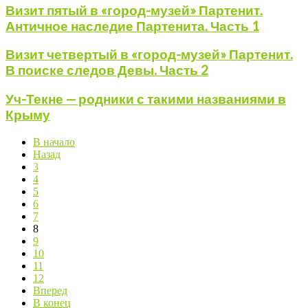
Визит пятый в «город-музей» Партенит.
Античное наследие Партенита. Часть 1
Визит четвертый в «город-музей» Партенит.
В поиске следов Девы. Часть 2
Уч-Текне — родники с такими названиями в
Крыму
В начало
Назад
3
4
5
6
7
8
9
10
11
12
Вперед
В конец