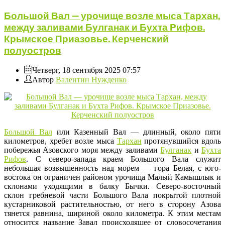
Большой Вал — урочище возле мыса Тархан,
между заливами Булганак и Бухта Рифов.
Крымское Приазовье. Керченский
полуостров
Четверг, 18 сентября 2025 07:57
Автор
Валентин Нужденко
Большой Вал
или Казенный Вал — длинный, около пяти
километров, хребет возле мыса
Тархан
протянувшийся вдоль
побережья Азовского моря между заливами
Булганак
и
Бухта
Рифов
. С северо-запада краем Большого Вала служит
небольшая возвышенность над морем — гора Белая, с юго-
востока он ограничен районом урочища Малый Камышлык и
склонами уходящими в балку Бычки. Северо-восточный
склон гребневой части Большого Вала покрытой плотной
кустарниковой растительностью, от него в сторону Азова
тянется равнина, шириной около километра. К этим местам
относится название Завал происходящее от словосочетания