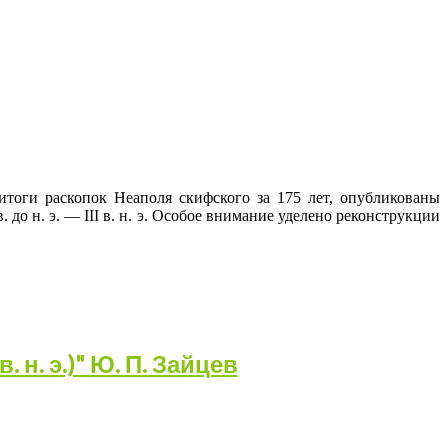
оги раскопок Неаполя скифского за 175 лет, опубликованы
о н. э. — III в. н. э. Особое внимание уделено реконструкции
. н. э.)" Ю. П. Зайцев