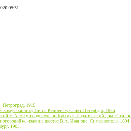
020 05:51
, Петроград, 1915
скому сборнику Петра Кеппена», Санкт-Петербург, 1836
ский Н.А. «Путеводитель по Крыму», Издательский дом «Стилос»
огоровой)», издание шестое В.А. Иванова, Симферополь, 1894 г
ург, 1903.