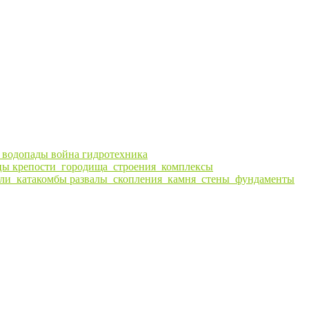
ы
водопады
война
гидротехника
цы
крепости_городища_строения_комплексы
ли_катакомбы
развалы_скопления_камня_стены_фундаменты