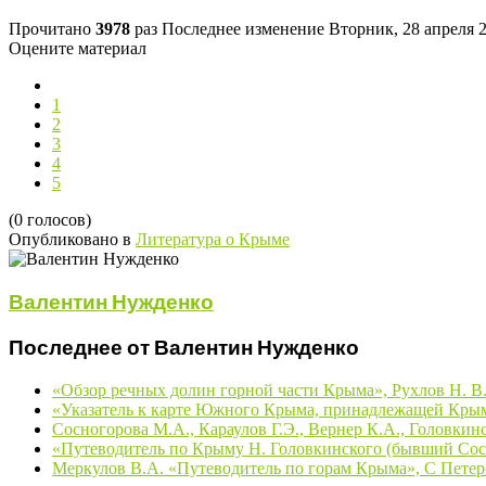
Прочитано
3978
раз
Последнее изменение Вторник, 28 апреля 2
Оцените материал
1
2
3
4
5
(0 голосов)
Опубликовано в
Литература о Крыме
Валентин Нужденко
Последнее от Валентин Нужденко
«Обзор речных долин горной части Крыма», Рухлов Н. В.
«Указатель к карте Южного Крыма, принадлежащей Крым
Сосногорова М.А., Караулов Г.Э., Вернер К.А., Головкин
«Путеводитель по Крыму Н. Головкинского (бывший Сосн
Меркулов В.А. «Путеводитель по горам Крыма», С Петерб