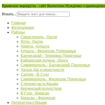
Крымские маршруты - сайт Валентина Нужденко о краеведении
Искать...
Главная
Фотогалерея
Районы
Севастополь - Ласпи
Ялта - Ласпи
Никита - Алушта
Алушта – Феодосия. Побережье
Бахчисарай – Терновка. Предгорье
Байдарская долина - Донга
Симферополь – Бахчисарай. Предгорья
Чатыр-Даг и окрестности
Салгир – В. Суат
Симферополь - Феодосия. Предгорья
Степная часть Крыма
Керченский полуостров
В Суат - Кокасан
Кокасан – Феодосия
Литература о Крыме