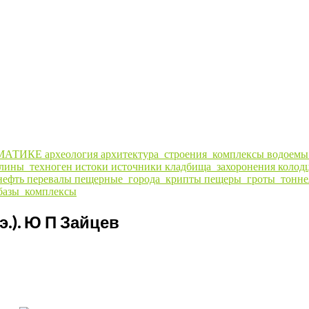
МАТИКЕ
археология
архитектура_строения_комплексы
водоем
алины_техноген
истоки
источники
кладбища_захоронения
колод
нефть
перевалы
пещерные_города_крипты
пещеры_гроты_тонне
базы_комплексы
. э.). Ю П Зайцев