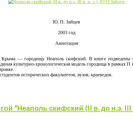
Ю. П. Зайцев
2003 год
Аннотация
 Крыма — городищу Неаполь скифский. В книге подведены ит
иная культурно-хронологическая модель городища в рамках П в. д
ировке.
студентов исторических факультетов, вузов, краеведов.
 "Неаполь скифский (II в. до н.э. III в