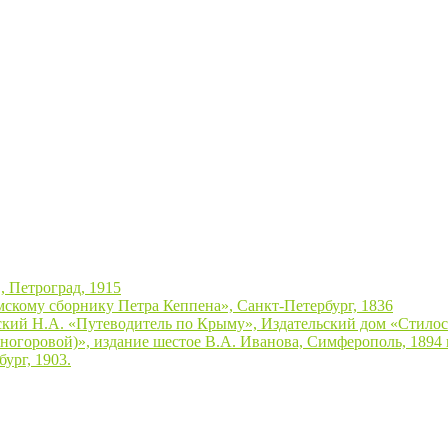
, Петроград, 1915
скому сборнику Петра Кеппена», Санкт-Петербург, 1836
ский Н.А. «Путеводитель по Крыму», Издательский дом «Стилос»
огоровой)», издание шестое В.А. Иванова, Симферополь, 1894 г
ург, 1903.