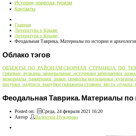
История, природа, туризм
Контакты
Главная
Литература о Крыме
Литература о Крыме
Феодальная Таврика. Материалы по истории и археологи
Облако тэгов
ОБЪЕКТЫ_ПО_РАЙОНАМ
СБОРНАЯ_СТРАНИЦА_ПО_ТЕ
грязевые_вулканы_минеральные_источники
заброшенки_разв
мемориалы_памятники_знаки_символы
могильники_курганы
рисунки_надписи_вырубки
скважины
стоянки_места_отдыха_
Феодальная Таврика. Материалы по 
Posted on:
Среда, 24 февраля 2021 16:20
Автор
Валентин Нужденко