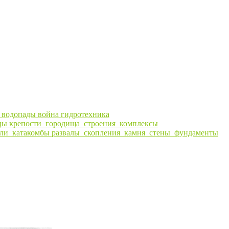
ы
водопады
война
гидротехника
цы
крепости_городища_строения_комплексы
ли_катакомбы
развалы_скопления_камня_стены_фундаменты