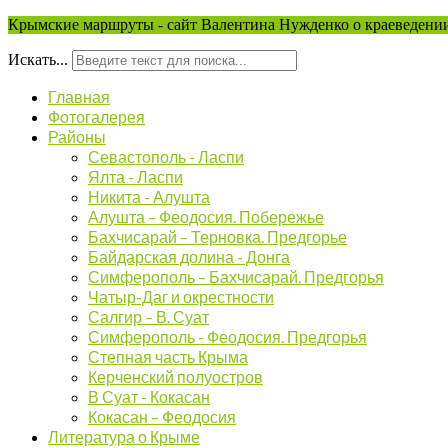
Крымские маршруты - сайт Валентина Нужденко о краеведении
Искать...
Главная
Фотогалерея
Районы
Севастополь - Ласпи
Ялта - Ласпи
Никита - Алушта
Алушта – Феодосия. Побережье
Бахчисарай – Терновка. Предгорье
Байдарская долина - Донга
Симферополь – Бахчисарай. Предгорья
Чатыр-Даг и окрестности
Салгир – В. Суат
Симферополь - Феодосия. Предгорья
Степная часть Крыма
Керченский полуостров
В Суат - Кокасан
Кокасан – Феодосия
Литература о Крыме