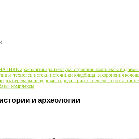
и
МАТИКЕ
археология
архитектура_строения_комплексы
водоем
алины_техноген
истоки
источники
кладбища_захоронения
колод
нефть
перевалы
пещерные_города_крипты
пещеры_гроты_тонне
базы_комплексы
истории и археологии