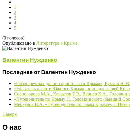
1
2
3
4
5
(0 голосов)
Опубликовано в
Литература о Крыме
Валентин Нужденко
Последнее от Валентин Нужденко
«Обзор речных долин горной части Крыма», Рухлов Н. В.
«Указатель к карте Южного Крыма, принадлежащей Крым
Сосногорова М.А., Караулов Г.Э., Вернер К.А., Головкин
«Путеводитель по Крыму Н. Головкинского (бывший Сосн
Меркулов В.А. «Путеводитель по горам Крыма», С Петерб
Наверх
О нас