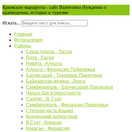
Крымские маршруты - сайт Валентина Нужденко о
краеведении, истории и туризме
Искать...
Главная
Фотогалерея
Районы
Севастополь - Ласпи
Ялта - Ласпи
Никита - Алушта
Алушта – Феодосия. Побережье
Бахчисарай – Терновка. Предгорье
Байдарская долина - Донга
Симферополь – Бахчисарай. Предгорья
Чатыр-Даг и окрестности
Салгир – В. Суат
Симферополь - Феодосия. Предгорья
Степная часть Крыма
Керченский полуостров
В Суат - Кокасан
Кокасан – Феодосия