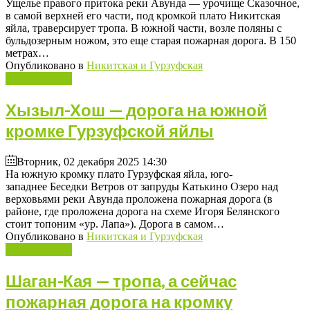
Ущелье правого притока реки Авунда — урочище Сказочное,
в самой верхней его части, под кромкой плато Никитская
яйла, траверсирует тропа. В южной части, возле поляны с
бульдозерным ножом, это еще старая пожарная дорога. В 150
метрах…
Опубликовано в
Никитская и Гурзуфская
Подробнее ...
Хызыл-Хош — дорога на южной
кромке Гурзуфской яйлы
Вторник, 02 декабря 2025 14:30
На южную кромку плато Гурзуфская яйла, юго-
западнее Беседки Ветров от запруды Катькино Озеро над
верховьями реки Авунда проложена пожарная дорога (в
районе, где проложена дорога на схеме Игоря Белянского
стоит топоним «ур. Лапа»). Дорога в самом…
Опубликовано в
Никитская и Гурзуфская
Подробнее ...
Шаган-Кая — тропа, а сейчас
пожарная дорога на кромку