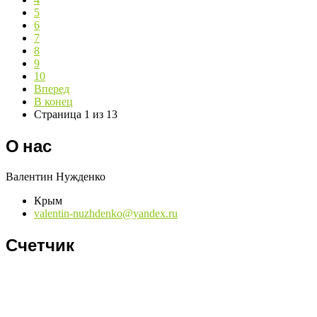
5
6
7
8
9
10
Вперед
В конец
Страница 1 из 13
О нас
Валентин Нужденко
Крым
valentin-nuzhdenko@yandex.ru
Счетчик