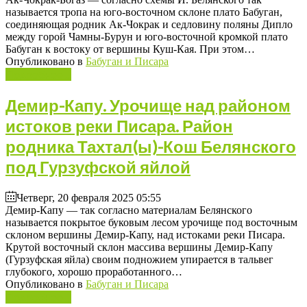
называется тропа на юго-восточном склоне плато Бабуган,
соединяющая родник Ак-Чокрак и седловину поляны Дипло
между горой Чамны-Бурун и юго-восточной кромкой плато
Бабуган к востоку от вершины Куш-Кая. При этом…
Опубликовано в
Бабуган и Писара
Подробнее ...
Демир-Капу. Урочище над районом
истоков реки Писара. Район
родника Тахтал(ы)-Кош Белянского
под Гурзуфской яйлой
Четверг, 20 февраля 2025 05:55
Демир-Капу — так согласно материалам Белянского
называется покрытое буковым лесом урочище под восточным
склоном вершины Демир-Капу, над истоками реки Писара.
Крутой восточный склон массива вершины Демир-Капу
(Гурзуфская яйла) своим подножием упирается в тальвег
глубокого, хорошо проработанного…
Опубликовано в
Бабуган и Писара
Подробнее ...