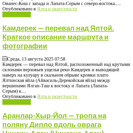
Ованес-Кош с запада и Лапата-Серым с северо-востока.…
Опубликовано в
Ялта и окрестности
Подробнее ...
Камдерек — перевал над Ялтой.
Краткое описание маршрута и
фотографии
Среда, 13 августа 2025 07:58
Камдерек — перевал над Ялтой, расположенный над крутыми
склонами верховьев ущелья реки Камдерек и выводящий
наверх на кулуару в скальном обрыве кромки плато
Ялтинская яйла (Айвасиль-Дерекойская яйла) между
вершинами Ялган-Таш к востоку и Лапата (Лапата-
Серым) к…
Опубликовано в
Ялта и окрестности
Подробнее ...
Аранлар-Хыр-Йол — тропа на
поляну Дипло вдоль оврага