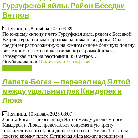
Гурзуфской яйлы. Район Беседки
Ветров
Пятница, 28 ноября 2025 09:39
По южному склону плато Гурзуфская яйла, рядом с Беседкой
Ветров серпантинами проложена пожарная дорога. Она
соединяет расположенную на южном склоне большую поляну
возле кромки леса (точка «поляна») с кромкой плато
Гурзуфская яйла на расстоянии 350 метров…
Опубликовано в
Никитская и Гурзуфская
Подробнее ...
Лапата-Богаз — перевал над Ялтой
между ущельями рек Камдерек и
Люка
Пятница, 10 января 2025 08:07
Лапата-Богаз — перевал над Ялтой между ущельями рек
Камдерек и Люка, представляет современную тропу
проложенную по старой дороге от поляны Биюк-Лапата на
южную кромку плато Ялтинская яйла между вершинами