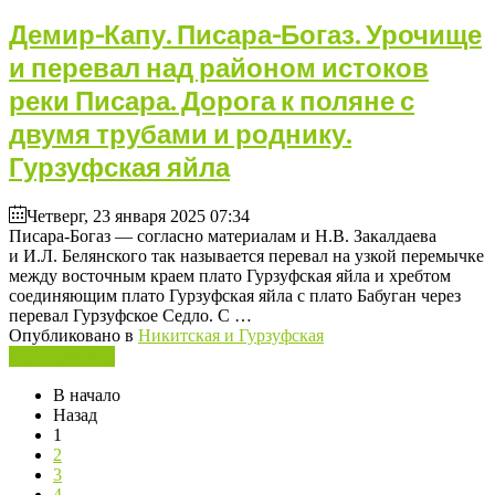
Демир-Капу. Писара-Богаз. Урочище
и перевал над районом истоков
реки Писара. Дорога к поляне с
двумя трубами и роднику.
Гурзуфская яйла
Четверг, 23 января 2025 07:34
Писара-Богаз — согласно материалам и Н.В. Закалдаева
и И.Л. Белянского так называется перевал на узкой перемычке
между восточным краем плато Гурзуфская яйла и хребтом
соединяющим плато Гурзуфская яйла с плато Бабуган через
перевал Гурзуфское Седло. С …
Опубликовано в
Никитская и Гурзуфская
Подробнее ...
В начало
Назад
1
2
3
4