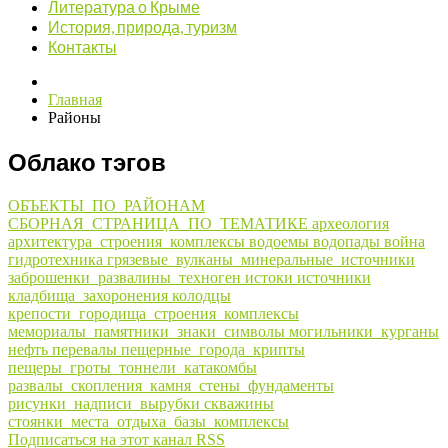
Литература о Крыме
История, природа, туризм
Контакты
Главная
Районы
Облако тэгов
ОБЪЕКТЫ_ПО_РАЙОНАМ
СБОРНАЯ_СТРАНИЦА_ПО_ТЕМАТИКЕ
археология
архитектура_строения_комплексы
водоемы
водопады
война
гидротехника
грязевые_вулканы_минеральные_источники
заброшенки_развалины_техноген
истоки
источники
кладбища_захоронения
колодцы
крепости_городища_строения_комплексы
мемориалы_памятники_знаки_символы
могильники_курганы
нефть
перевалы
пещерные_города_крипты
пещеры_гроты_тоннели_катакомбы
развалы_скопления_камня_стены_фундаменты
рисунки_надписи_вырубки
скважины
стоянки_места_отдыха_базы_комплексы
Подписаться на этот канал RSS