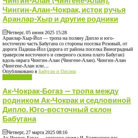
Чингин-Алан (Чингене-Алан).
Чингин-Алан-Чокрак, исток ручья
Аранлар-Хыр и другие родники
Четверг, 05 июня 2025 15:28
Аранлар-Хыр-Йол — тропа на поляну Дипло и юго-
восточную часть Бабугана со стороны поселка Розовый, от
дороги Падиша-Йол (дорога от района поселка Виноградный
траверсом восточного и северного склона плато Бабуган)
вдоль оврага Чингин-Алан (Чингене-Алан). Чингин-Алан
(Чингене-Алан или…
Опубликовано в
Бабуган и Писара
Подробнее ...
Ак-Чокрак-Богаз — тропа между
родником Ак-Чокрак и седловиной
Дипло. Юго-восточный склон
Бабугана
Четверг, 27 марта 2025 08:16
Ак-Чокрак-Богаз — согласно схемы И. Белянского так